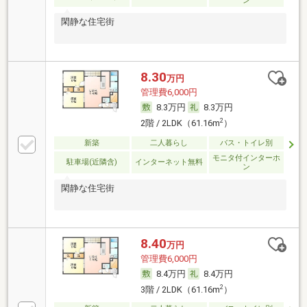
ン
閑静な住宅街
8.30
万円
管理費6,000円
8.3万円
8.3万円
2
2階 / 2LDK（61.16m
）
新築
二人暮らし
バス・トイレ別
モニタ付インターホ
駐車場(近隣含)
インターネット無料
ン
閑静な住宅街
8.40
万円
管理費6,000円
8.4万円
8.4万円
2
3階 / 2LDK（61.16m
）