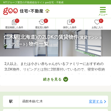
NTTグループ運営の不動産総合サイト goo住宅・不動産
1
0
0
0
最近検索した条件
最近見た物件
保存した条件
お気に入り
仁木駅(北海道)の2LDKの賃貸物件
(賃貸マンショ
物件一覧
ン・アパート)
2人以上、または小さい赤ちゃんがいるファミリーにおすすめの
2LDK物件。リビングとは別に2部屋付いているので、寝室や収納
スペースなど、さまざまな使い方ができます。子どもが大きくな
続きを見る
れば子ども部屋にもできるので、長く住めることも魅力です。こ
こでは、快適に暮らせる2LDK物件を紹介します。間取りや家賃を
チェックして、希望にぴったりな物件を見つけましょう。
駅
変更する
函館本線/仁木