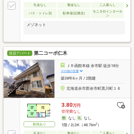
礼金なし
敷金なし
二人暮らし
モニタ付インターホ
バス・トイレ別
駐車場(近隣含)
ン
メゾネット
第二コーポ仁木
賃貸アパート
ＪＲ函館本線 余市駅 徒歩18分
その他の交通
築38年6ヶ月 / 2階建
北海道余市郡余市町黒川町１６
3.80
万円
管理費なし
なし
なし
動画あり
2
1階 / 2LDK（48.76m
）
礼金なし
敷金なし
二人暮らし