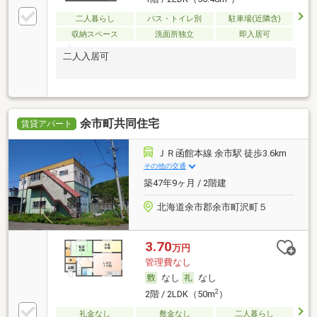
二人暮らし
バス・トイレ別
駐車場(近隣含)
収納スペース
洗面所独立
即入居可
二人入居可
余市町共同住宅
賃貸アパート
ＪＲ函館本線 余市駅 徒歩3.6km
その他の交通
築47年9ヶ月 / 2階建
北海道余市郡余市町沢町５
3.70
万円
管理費なし
なし
なし
2
2階 / 2LDK（50m
）
礼金なし
敷金なし
二人暮らし