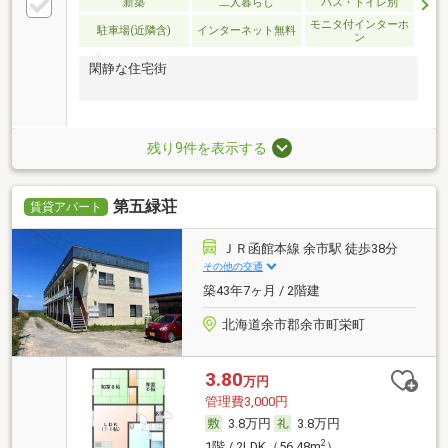
新築
二人暮らし
バス・トイレ別
モニタ付インターホ
駐車場(近隣含)
インターネット無料
ン
閑静な住宅街
残り9件を表示する
第五緑荘
賃貸アパート
ＪＲ函館本線 余市駅 徒歩38分
その他の交通
築43年7ヶ月 / 2階建
北海道余市郡余市町栄町
3.80
万円
管理費3,000円
3.8万円
3.8万円
2
1階 / 2LDK（56.48m
）