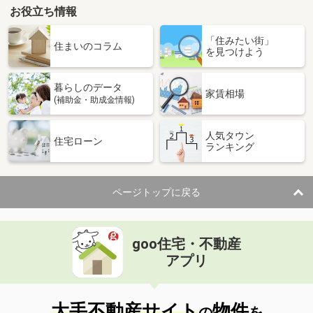
お役立ち情報
「住みたい街」
住まいのコラム
を見つけよう
暮らしのデータ
家賃相場
(補助金・助成金情報)
人気タウン
住宅ローン
ランキング
ページトップに戻る
goo住宅・不動産
アプリ
大手不動産サイト
物件
の
を