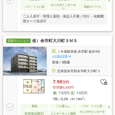
モニタ付インターホ
バス・トイレ別
収納スペース
ン
二人入居可・管理人巡回・保証人不要／代行 ・初期費
用カード決済可
仮）余市町大川町３ＭＳ
賃貸マンション
ＪＲ函館本線 余市駅 徒歩9分
その他の交通
新築 / 5階建
北海道余市郡余市町大川町３
7.90
万円
管理費6,000円
7.9万円
7.9万円
2
1階 / 2LDK（61.16m
）
新築
二人暮らし
バス・トイレ別
モニタ付インターホ
駐車場(近隣含)
インターネット無料