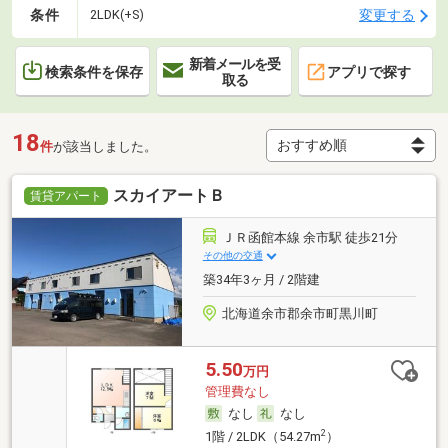
条件
変更する
2LDK(+S)
新着メールを受
検索条件を保存
アプリで探す
取る
18
件
が該当しました。
スカイアートＢ
賃貸アパート
ＪＲ函館本線 余市駅 徒歩21分
その他の交通
築34年3ヶ月 / 2階建
北海道余市郡余市町黒川町
5.50
万円
管理費なし
なし
なし
2
1階 / 2LDK（54.27m
）