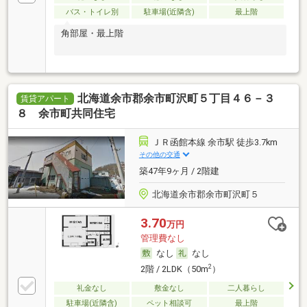
バス・トイレ別
駐車場(近隣含)
最上階
角部屋・最上階
北海道余市郡余市町沢町５丁目４６－３
賃貸アパート
８ 余市町共同住宅
ＪＲ函館本線 余市駅 徒歩3.7km
その他の交通
築47年9ヶ月 / 2階建
北海道余市郡余市町沢町５
3.70
万円
管理費なし
なし
なし
2
2階 / 2LDK（50m
）
礼金なし
敷金なし
二人暮らし
駐車場(近隣含)
ペット相談可
最上階