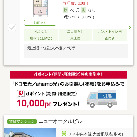
管理費3,000円
2ヶ月
なし
2
3階 / 2DK（50m
）
動画あり
礼金なし
二人暮らし
バス・トイレ別
駐車場(近隣含)
最上階
南向き
最上階・保証人不要／代行
ニューオークルビル
賃貸マンション
ＪＲ中央本線 大曽根駅 徒歩9分