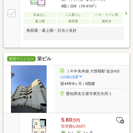
2
4階 / 2DK（39.41m
）
礼金なし
二人暮らし
バス・トイレ別
最上階
角部屋
南向き
角部屋・最上階・日当り良好
栄ビル
賃貸マンション
ＪＲ中央本線 大曽根駅 徒歩6分
その他の交通
築44年8ヶ月 / 6階建
愛知県名古屋市東区矢田１
5.80
万円
管理費6,000円
なし
1ヶ月