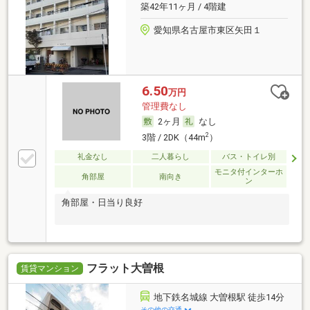
築42年11ヶ月 / 4階建
愛知県名古屋市東区矢田１
6.50
万円
管理費なし
2ヶ月
なし
2
3階 / 2DK（44m
）
礼金なし
二人暮らし
バス・トイレ別
モニタ付インターホ
角部屋
南向き
ン
角部屋・日当り良好
フラット大曽根
賃貸マンション
地下鉄名城線 大曽根駅 徒歩14分
その他の交通