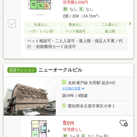
管理費3,000円
なし
なし
2
2階 / 2DK（34.72m
）
礼金なし
敷金なし
二人暮らし
バス・トイレ別
ペット相談可
最上階
ペット相談可・二人入居可・最上階・保証人不要／代
行 ・初期費用カード決済可
ニューオークルビル
賃貸マンション
名鉄瀬戸線 矢田駅 徒歩3分
その他の交通
築39年 / 4階建
愛知県名古屋市東区大幸１
5
万円
管理費なし
1ヶ月
なし(1ヶ月)