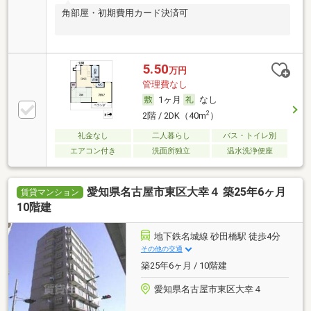
角部屋・初期費用カード決済可
5.50
万円
管理費なし
1ヶ月
なし
2
2階 / 2DK（40m
）
礼金なし
二人暮らし
バス・トイレ別
エアコン付き
洗面所独立
温水洗浄便座
愛知県名古屋市東区大幸４ 築25年6ヶ月
賃貸マンション
10階建
地下鉄名城線 砂田橋駅 徒歩4分
その他の交通
築25年6ヶ月 / 10階建
愛知県名古屋市東区大幸４