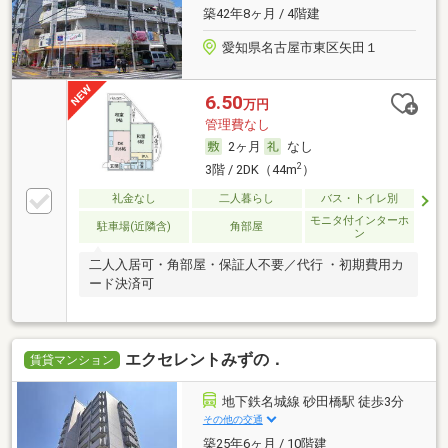
築42年8ヶ月 / 4階建
愛知県名古屋市東区矢田１
6.50
万円
管理費なし
2ヶ月
なし
2
3階 / 2DK（44m
）
礼金なし
二人暮らし
バス・トイレ別
モニタ付インターホ
駐車場(近隣含)
角部屋
ン
二人入居可・角部屋・保証人不要／代行 ・初期費用カ
ード決済可
エクセレントみずの．
賃貸マンション
地下鉄名城線 砂田橋駅 徒歩3分
その他の交通
築25年6ヶ月 / 10階建