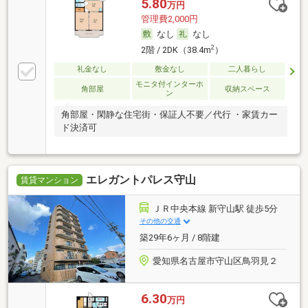
5.80
万円
管理費2,000円
なし
なし
2
2階 / 2DK（38.4m
）
礼金なし
敷金なし
二人暮らし
モニタ付インターホ
角部屋
収納スペース
ン
角部屋・閑静な住宅街・保証人不要／代行 ・家賃カー
ド決済可
エレガントパレス守山
賃貸マンション
ＪＲ中央本線 新守山駅 徒歩5分
その他の交通
築29年6ヶ月 / 8階建
愛知県名古屋市守山区鳥羽見２
6.30
万円