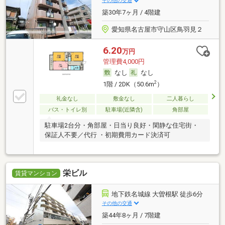
その他の交通
築30年7ヶ月 / 4階建
愛知県名古屋市守山区鳥羽見２
6.20
万円
管理費4,000円
なし
なし
2
1階 / 2DK（50.6m
）
礼金なし
敷金なし
二人暮らし
バス・トイレ別
駐車場(近隣含)
角部屋
駐車場2台分・角部屋・日当り良好・閑静な住宅街・
保証人不要／代行 ・初期費用カード決済可
栄ビル
賃貸マンション
地下鉄名城線 大曽根駅 徒歩6分
その他の交通
築44年8ヶ月 / 7階建