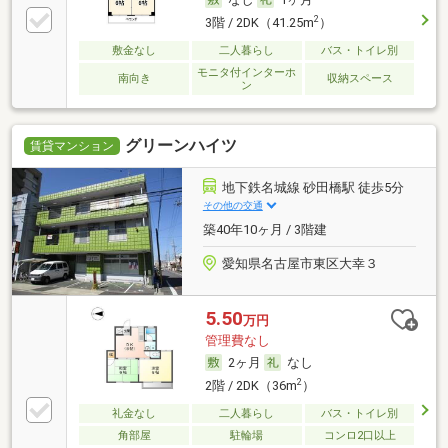
2
3階 / 2DK（41.25m
）
敷金なし
二人暮らし
バス・トイレ別
モニタ付インターホ
南向き
収納スペース
ン
グリーンハイツ
賃貸マンション
地下鉄名城線 砂田橋駅 徒歩5分
その他の交通
築40年10ヶ月 / 3階建
愛知県名古屋市東区大幸３
5.50
万円
管理費なし
2ヶ月
なし
2
2階 / 2DK（36m
）
礼金なし
二人暮らし
バス・トイレ別
角部屋
駐輪場
コンロ2口以上