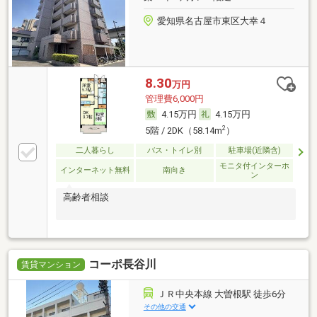
愛知県名古屋市東区大幸４
8.30
万円
管理費6,000円
4.15万円
4.15万円
2
5階 / 2DK（58.14m
）
二人暮らし
バス・トイレ別
駐車場(近隣含)
モニタ付インターホ
インターネット無料
南向き
ン
高齢者相談
コーポ長谷川
賃貸マンション
ＪＲ中央本線 大曽根駅 徒歩6分
その他の交通