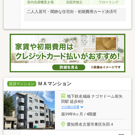
室内洗濯機置き場
洗面所独立
フローリング
二人入居可・閑静な住宅街・初期費用カード決済可
ＭＡマンション
賃貸マンション
地下鉄名城線 ナゴヤドーム前矢
田駅 徒歩8分
その他の交通
築39年6ヶ月 / 4階建
愛知県名古屋市東区矢田４