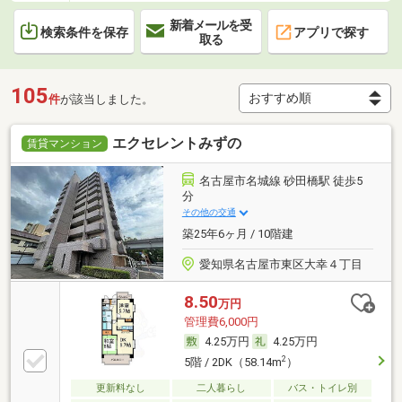
新着メールを受
検索条件を保存
アプリで探す
取る
105
件
が該当しました。
エクセレントみずの
賃貸マンション
名古屋市名城線 砂田橋駅 徒歩5
分
その他の交通
築25年6ヶ月 / 10階建
愛知県名古屋市東区大幸４丁目
8.50
万円
管理費6,000円
4.25万円
4.25万円
2
5階 / 2DK（58.14m
）
更新料なし
二人暮らし
バス・トイレ別