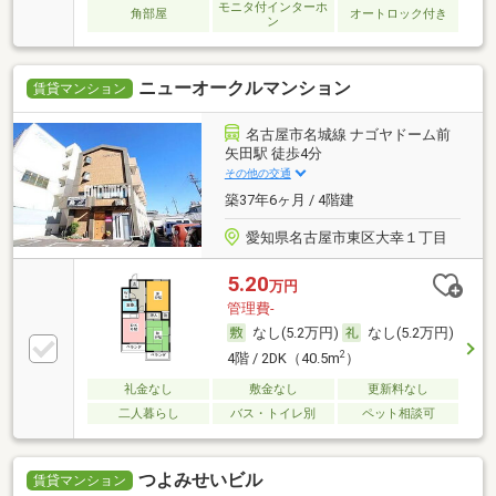
モニタ付インターホ
角部屋
オートロック付き
ン
ニューオークルマンション
賃貸マンション
名古屋市名城線 ナゴヤドーム前
矢田駅 徒歩4分
その他の交通
築37年6ヶ月 / 4階建
愛知県名古屋市東区大幸１丁目
5.20
万円
管理費-
なし(5.2万円)
なし(5.2万円)
2
4階 / 2DK（40.5m
）
礼金なし
敷金なし
更新料なし
二人暮らし
バス・トイレ別
ペット相談可
つよみせいビル
賃貸マンション