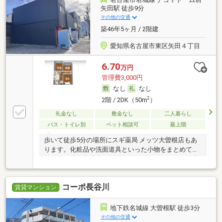
矢田駅 徒歩9分
その他の交通
築46年5ヶ月 / 2階建
愛知県名古屋市東区矢田４丁目
6.70
万円
管理費3,000円
なし
なし
2
2階 / 2DK（50m
）
礼金なし
敷金なし
二人暮らし
バス・トイレ別
ペット相談可
最上階
歩いて徒歩5分の場所にスギ薬局 メッツ大曽根店もあ
ります。化粧品や洗面道具といった小物をまとめて収
納できる洗面化粧台を採用しています。モニターで来
訪者を確認し、インターホンで対面せずに会話するこ
とができます。アロックホームへのお問い合わせなら
コーポ長谷川
までおください。来店・内覧予約なども承っておりま
賃貸マンション
す。
地下鉄名城線 大曽根駅 徒歩3分
その他の交通