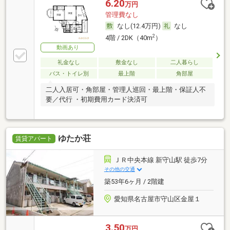
6.20
万円
管理費なし
なし(12.4万円)
なし
2
4階 / 2DK（40m
）
動画あり
礼金なし
敷金なし
二人暮らし
バス・トイレ別
最上階
角部屋
二人入居可・角部屋・管理人巡回・最上階・保証人不
要／代行 ・初期費用カード決済可
ゆたか荘
賃貸アパート
ＪＲ中央本線 新守山駅 徒歩7分
その他の交通
築53年6ヶ月 / 2階建
愛知県名古屋市守山区金屋１
3.50
万円