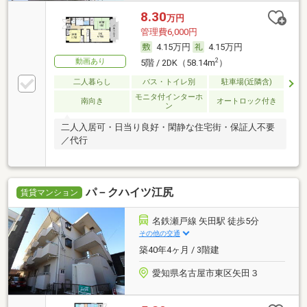
8.30
万円
管理費6,000円
4.15万円
4.15万円
動画あり
2
5階 / 2DK（58.14m
）
二人暮らし
バス・トイレ別
駐車場(近隣含)
モニタ付インターホ
南向き
オートロック付き
ン
二人入居可・日当り良好・閑静な住宅街・保証人不要
／代行
パ－クハイツ江尻
賃貸マンション
名鉄瀬戸線 矢田駅 徒歩5分
その他の交通
築40年4ヶ月 / 3階建
愛知県名古屋市東区矢田３