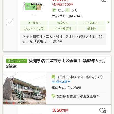
管理費3,000円
なし
なし
2
2階 / 2DK（34.72m
）
礼金なし
敷金なし
二人暮らし
バス・トイレ別
ペット相談可
最上階
ペット相談可・二人入居可・最上階・保証人不要／代
行 ・初期費用カード決済可
愛知県名古屋市守山区金屋１ 築53年6ヶ月
賃貸アパート
2階建
ＪＲ中央本線 新守山駅 徒歩7分
その他の交通
築53年6ヶ月 / 2階建
愛知県名古屋市守山区金屋１
3.50
万円