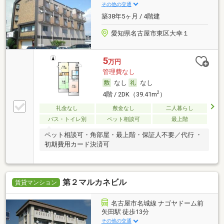
その他の交通
築38年5ヶ月 / 4階建
愛知県名古屋市東区大幸１
5
万円
管理費なし
なし
なし
2
4階 / 2DK（39.41m
）
礼金なし
敷金なし
二人暮らし
バス・トイレ別
ペット相談可
最上階
ペット相談可・角部屋・最上階・保証人不要／代行 ・
初期費用カード決済可
第２マルカネビル
賃貸マンション
名古屋市名城線 ナゴヤドーム前
矢田駅 徒歩13分
その他の交通