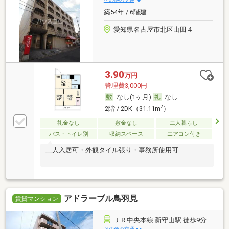
築54年 / 6階建
愛知県名古屋市北区山田４
3.90
万円
管理費3,000円
なし(1ヶ月)
なし
2
2階 / 2DK（31.11m
）
礼金なし
敷金なし
二人暮らし
バス・トイレ別
収納スペース
エアコン付き
二人入居可・外観タイル張り・事務所使用可
アドラーブル鳥羽見
賃貸マンション
ＪＲ中央本線 新守山駅 徒歩9分