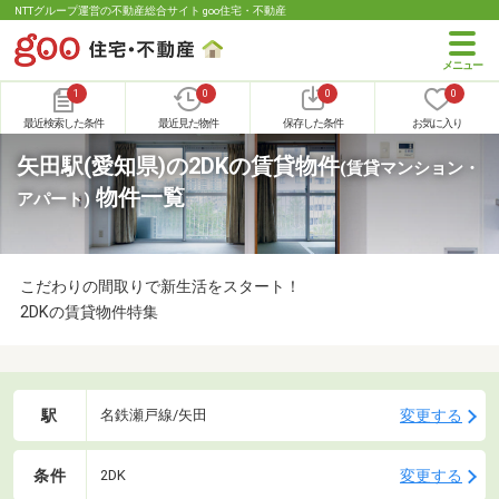
NTTグループ運営の不動産総合サイト goo住宅・不動産
1
0
0
0
最近検索した条件
最近見た物件
保存した条件
お気に入り
矢田駅(愛知県)の2DKの賃貸物件
(賃貸マンション・
物件一覧
アパート)
こだわりの間取りで新生活をスタート！
2DKの賃貸物件特集
駅
変更する
名鉄瀬戸線/矢田
条件
変更する
2DK