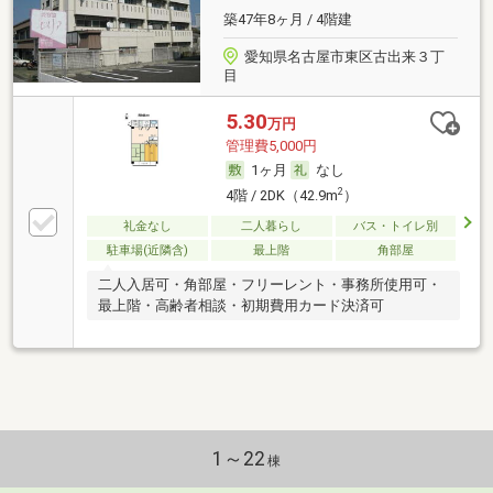
築47年8ヶ月 / 4階建
愛知県名古屋市東区古出来３丁
目
5.30
万円
管理費5,000円
1ヶ月
なし
2
4階 / 2DK（42.9m
）
礼金なし
二人暮らし
バス・トイレ別
駐車場(近隣含)
最上階
角部屋
二人入居可・角部屋・フリーレント・事務所使用可・
最上階・高齢者相談・初期費用カード決済可
1～22
棟