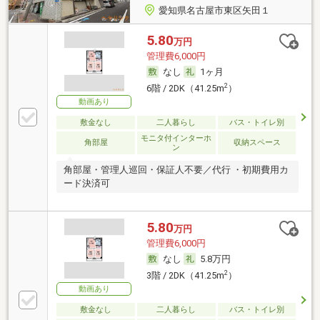
愛知県名古屋市東区矢田１
5.80
万円
管理費6,000円
なし
1ヶ月
2
6階 / 2DK（41.25m
）
動画あり
敷金なし
二人暮らし
バス・トイレ別
モニタ付インターホ
角部屋
収納スペース
ン
角部屋・管理人巡回・保証人不要／代行 ・初期費用カ
ード決済可
5.80
万円
管理費6,000円
なし
5.8万円
2
3階 / 2DK（41.25m
）
動画あり
敷金なし
二人暮らし
バス・トイレ別