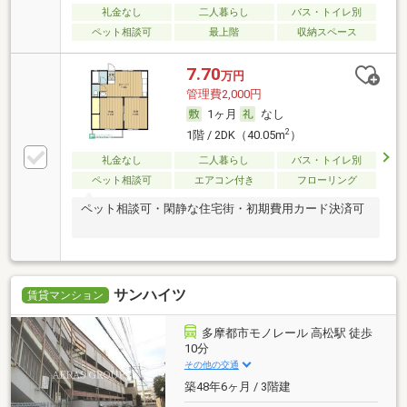
礼金なし
二人暮らし
バス・トイレ別
ペット相談可
最上階
収納スペース
7.70
万円
管理費2,000円
1ヶ月
なし
2
1階 / 2DK（40.05m
）
礼金なし
二人暮らし
バス・トイレ別
ペット相談可
エアコン付き
フローリング
ペット相談可・閑静な住宅街・初期費用カード決済可
サンハイツ
賃貸マンション
多摩都市モノレール 高松駅 徒歩
10分
その他の交通
築48年6ヶ月 / 3階建