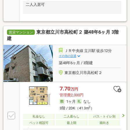
二人入居可
東京都立川市高松町２ 築48年6ヶ月 3階
賃貸マンション
建
ＪＲ中央線 立川駅 徒歩12分
その他の交通
築48年6ヶ月 / 3階建
東京都立川市高松町２
7.70
万円
管理費2,000円
1ヶ月
なし
2
3階 / 2DK（41.3m
）
礼金なし
二人暮らし
バス・トイレ別
ペット相談可
最上階
南向き