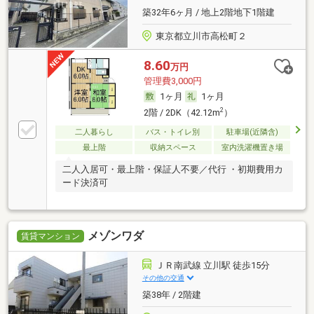
築32年6ヶ月 / 地上2階地下1階建
東京都立川市高松町２
8.60
万円
管理費3,000円
1ヶ月
1ヶ月
2
2階 / 2DK（42.12m
）
二人暮らし
バス・トイレ別
駐車場(近隣含)
最上階
収納スペース
室内洗濯機置き場
二人入居可・最上階・保証人不要／代行 ・初期費用カ
ード決済可
メゾンワダ
賃貸マンション
ＪＲ南武線 立川駅 徒歩15分
その他の交通
築38年 / 2階建