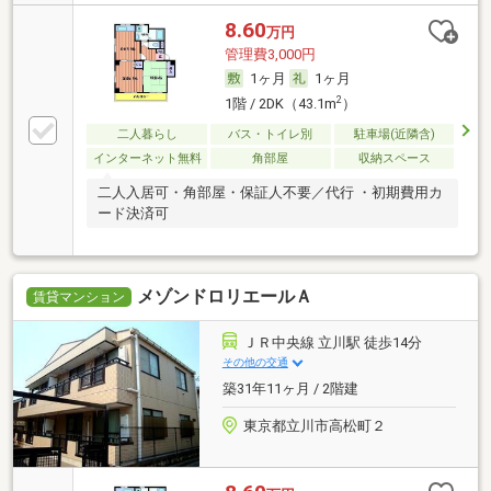
8.60
万円
管理費3,000円
1ヶ月
1ヶ月
2
1階 / 2DK（43.1m
）
二人暮らし
バス・トイレ別
駐車場(近隣含)
インターネット無料
角部屋
収納スペース
二人入居可・角部屋・保証人不要／代行 ・初期費用カ
ード決済可
メゾンドロリエールＡ
賃貸マンション
ＪＲ中央線 立川駅 徒歩14分
その他の交通
築31年11ヶ月 / 2階建
東京都立川市高松町２