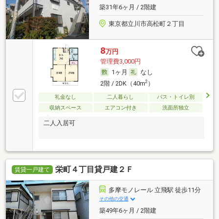
築31年6ヶ月 / 2階建
東京都立川市高松町２丁目
8
万円
管理費3,000円
1ヶ月
なし
2
2階 / 2DK（40m
）
礼金なし
二人暮らし
バス・トイレ別
収納スペース
エアコン付き
洗面所独立
二人入居可
栄町４丁目貸戸建２Ｆ
賃貸一戸建て
多摩モノレール 立飛駅 徒歩11分
その他の交通
築49年6ヶ月 / 2階建