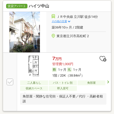
ハイツ中山
賃貸アパート
ＪＲ中央線 立川駅 徒歩14分
その他の交通
築36年10ヶ月 / 2階建
東京都立川市高松町２
7
万円
管理費1,000円
1ヶ月
1ヶ月
2
1階 / 2DK（38.84m
）
二人暮らし
バス・トイレ別
角部屋
収納スペース
即入居可
角部屋・閑静な住宅街・保証人不要／代行 ・高齢者相
談