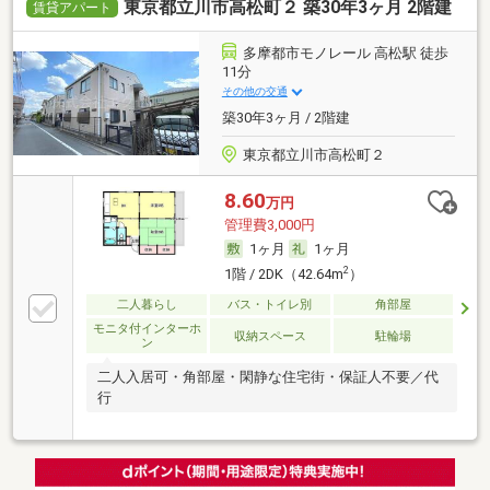
東京都立川市高松町２ 築30年3ヶ月 2階建
賃貸アパート
多摩都市モノレール 高松駅 徒歩
11分
その他の交通
築30年3ヶ月 / 2階建
東京都立川市高松町２
8.60
万円
管理費3,000円
1ヶ月
1ヶ月
2
1階 / 2DK（42.64m
）
二人暮らし
バス・トイレ別
角部屋
モニタ付インターホ
収納スペース
駐輪場
ン
二人入居可・角部屋・閑静な住宅街・保証人不要／代
行