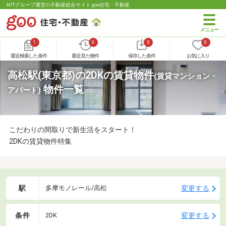
NTTグループ運営の不動産総合サイト goo住宅・不動産
1
0
0
0
最近検索した条件
最近見た物件
保存した条件
お気に入り
高松駅(東京都)の2DKの賃貸物件
(賃貸マンション・
物件一覧
アパート)
こだわりの間取りで新生活をスタート！
2DKの賃貸物件特集
駅
変更する
多摩モノレール/高松
条件
変更する
2DK