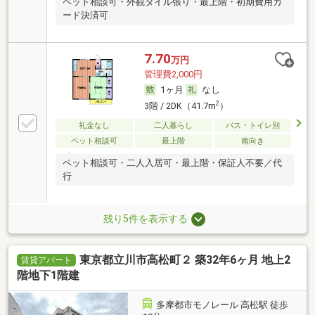
ペット相談可・外観タイル張り・最上階・初期費用カ
ード決済可
7.70
万円
管理費2,000円
1ヶ月
なし
2
3階 / 2DK（41.7m
）
礼金なし
二人暮らし
バス・トイレ別
ペット相談可
最上階
南向き
ペット相談可・二人入居可・最上階・保証人不要／代
行
残り5件を表示する
東京都立川市高松町２ 築32年6ヶ月 地上2
賃貸アパート
階地下1階建
多摩都市モノレール 高松駅 徒歩