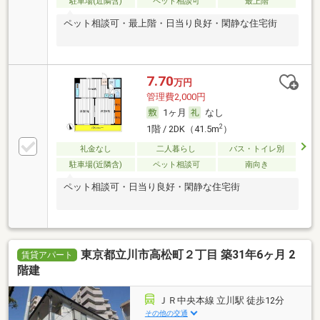
駐車場(近隣含)
ペット相談可
最上階
ペット相談可・最上階・日当り良好・閑静な住宅街
7.70
万円
管理費2,000円
1ヶ月
なし
2
1階 / 2DK（41.5m
）
礼金なし
二人暮らし
バス・トイレ別
駐車場(近隣含)
ペット相談可
南向き
ペット相談可・日当り良好・閑静な住宅街
東京都立川市高松町２丁目 築31年6ヶ月 2
賃貸アパート
階建
ＪＲ中央本線 立川駅 徒歩12分
その他の交通