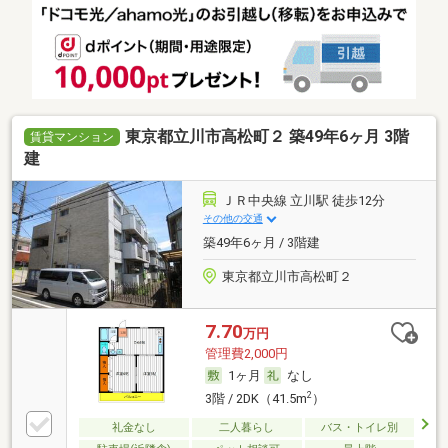
東京都立川市高松町２ 築49年6ヶ月 3階
賃貸マンション
建
ＪＲ中央線 立川駅 徒歩12分
その他の交通
築49年6ヶ月 / 3階建
東京都立川市高松町２
7.70
万円
管理費2,000円
1ヶ月
なし
2
3階 / 2DK（41.5m
）
礼金なし
二人暮らし
バス・トイレ別