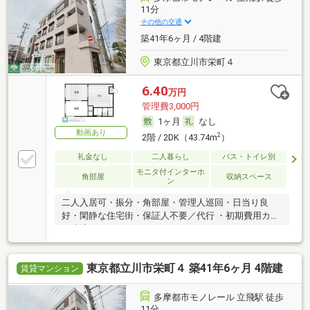
11分
その他の交通
築41年6ヶ月 / 4階建
東京都立川市栄町４
6.40
万円
管理費3,000円
1ヶ月
なし
動画あり
2
2階 / 2DK（43.74m
）
礼金なし
二人暮らし
バス・トイレ別
モニタ付インターホ
角部屋
収納スペース
ン
二人入居可・振分・角部屋・管理人巡回・日当り良
好・閑静な住宅街・保証人不要／代行 ・初期費用カー
ド決済可
東京都立川市栄町４ 築41年6ヶ月 4階建
賃貸マンション
多摩都市モノレール 立飛駅 徒歩
11分