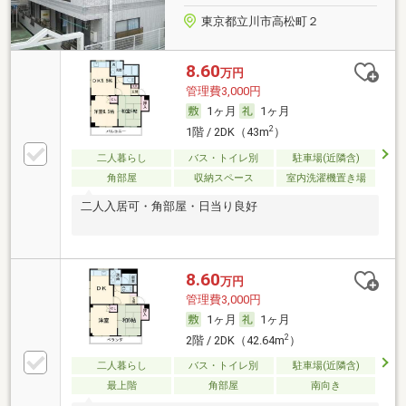
東京都立川市高松町２
8.60
万円
管理費3,000円
1ヶ月
1ヶ月
2
1階 / 2DK（43m
）
二人暮らし
バス・トイレ別
駐車場(近隣含)
角部屋
収納スペース
室内洗濯機置き場
二人入居可・角部屋・日当り良好
8.60
万円
管理費3,000円
1ヶ月
1ヶ月
2
2階 / 2DK（42.64m
）
二人暮らし
バス・トイレ別
駐車場(近隣含)
最上階
角部屋
南向き