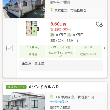
築37年 / 2階建
東京都立川市高松町２
8.60
万円
管理費3,000円
8.6万円
8.6万円
2
2階 / 2DK（39.6m
）
二人暮らし
バス・トイレ別
最上階
モニタ付インターホ
角部屋
収納スペース
ン
角部屋・最上階
メゾンドカルムＤ
賃貸アパート
ＪＲ中央線 立川駅 徒歩15分
その他の交通
築37年 / 2階建