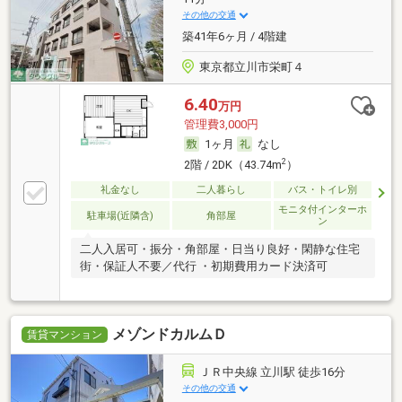
その他の交通
築41年6ヶ月 / 4階建
東京都立川市栄町４
6.40
万円
管理費3,000円
1ヶ月
なし
2
2階 / 2DK（43.74m
）
礼金なし
二人暮らし
バス・トイレ別
モニタ付インターホ
駐車場(近隣含)
角部屋
ン
二人入居可・振分・角部屋・日当り良好・閑静な住宅
街・保証人不要／代行 ・初期費用カード決済可
メゾンドカルムＤ
賃貸マンション
ＪＲ中央線 立川駅 徒歩16分
その他の交通