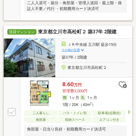
二人入居可・振分・角部屋・管理人巡回・最上階・保
証人不要／代行 ・初期費用カード決済可
東京都立川市高松町２ 築37年 2階建
賃貸マンション
ＪＲ中央線 立川駅 徒歩15分
その他の交通
築37年 / 2階建
東京都立川市高松町２
8.60
万円
管理費3,000円
1ヶ月
1ヶ月
2
1階 / 2DK（43m
）
二人暮らし
バス・トイレ別
駐車場(近隣含)
角部屋
収納スペース
エアコン付き
角部屋・日当り良好・初期費用カード決済可