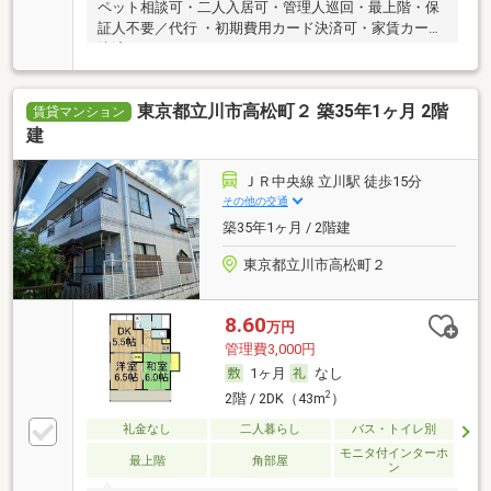
ペット相談可・二人入居可・管理人巡回・最上階・保
証人不要／代行 ・初期費用カード決済可・家賃カード
決済可
東京都立川市高松町２ 築35年1ヶ月 2階
賃貸マンション
建
ＪＲ中央線 立川駅 徒歩15分
その他の交通
築35年1ヶ月 / 2階建
東京都立川市高松町２
8.60
万円
管理費3,000円
1ヶ月
なし
2
2階 / 2DK（43m
）
礼金なし
二人暮らし
バス・トイレ別
モニタ付インターホ
最上階
角部屋
ン