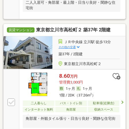
二人入居可・角部屋・最上階・日当り良好・閑静な住
宅街
東京都立川市高松町２ 築37年 2階建
賃貸マンション
ＪＲ中央線 立川駅 徒歩13分
その他の交通
築37年 / 2階建
東京都立川市高松町２
8.60
万円
管理費3,000円
1ヶ月
1ヶ月
2
1階 / 2DK（37.26m
）
二人暮らし
バス・トイレ別
駐車場(近隣含)
インターネット無料
角部屋
収納スペース
角部屋・外観タイル張り・日当り良好・閑静な住宅街