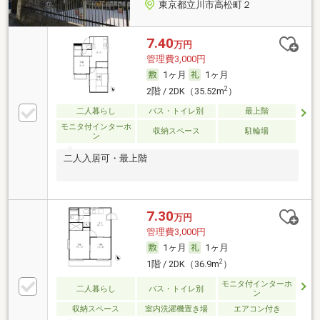
東京都立川市高松町２
7.40
万円
管理費3,000円
1ヶ月
1ヶ月
2
2階 / 2DK（35.52m
）
二人暮らし
バス・トイレ別
最上階
モニタ付インターホ
収納スペース
駐輪場
ン
二人入居可・最上階
7.30
万円
管理費3,000円
1ヶ月
1ヶ月
2
1階 / 2DK（36.9m
）
モニタ付インターホ
二人暮らし
バス・トイレ別
ン
収納スペース
室内洗濯機置き場
エアコン付き