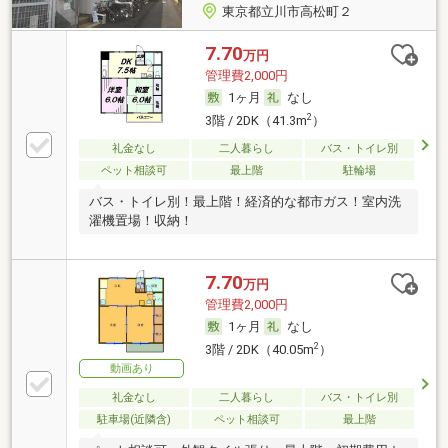
東京都立川市高松町２
7.70
万円
管理費2,000円
1ヶ月
なし
2
3階 / 2DK（41.3m
）
礼金なし
二人暮らし
バス・トイレ別
ペット相談可
最上階
駐輪場
バス・トイレ別！最上階！経済的な都市ガス！室内洗
濯機置場！収納！
7.70
万円
管理費2,000円
1ヶ月
なし
2
3階 / 2DK（40.05m
）
動画あり
礼金なし
二人暮らし
バス・トイレ別
駐車場(近隣含)
ペット相談可
最上階