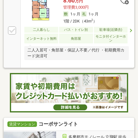
8.60
万円
管理費3,000円
1ヶ月
1ヶ月
2
1階 / 2DK（43m
）
二人暮らし
バス・トイレ別
駐車場(近隣含)
モニタ付インターホ
インターネット無料
角部屋
ン
二人入居可・角部屋・保証人不要／代行 ・初期費用カ
ード決済可
コーポサンライト
賃貸マンション
多摩都市モノレール 立飛駅 徒歩