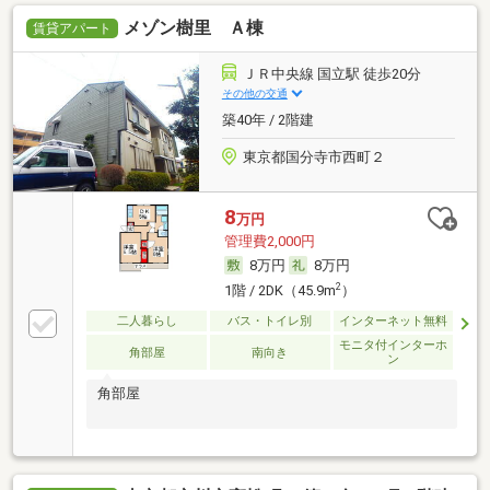
メゾン樹里 Ａ棟
賃貸アパート
ＪＲ中央線 国立駅 徒歩20分
その他の交通
築40年 / 2階建
東京都国分寺市西町２
8
万円
管理費2,000円
8万円
8万円
2
1階 / 2DK（45.9m
）
二人暮らし
バス・トイレ別
インターネット無料
モニタ付インターホ
角部屋
南向き
ン
角部屋