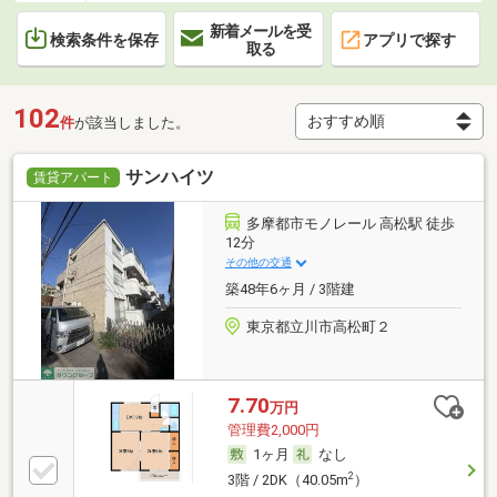
新着メールを受
検索条件を保存
アプリで探す
取る
102
件
が該当しました。
サンハイツ
賃貸アパート
多摩都市モノレール 高松駅 徒歩
12分
その他の交通
築48年6ヶ月 / 3階建
東京都立川市高松町２
7.70
万円
管理費2,000円
1ヶ月
なし
2
3階 / 2DK（40.05m
）