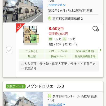
10分
その他の交通
築32年6ヶ月 / 地上2階地下1階建
東京都立川市高松町２
8.60
万円
管理費3,000円
1ヶ月
1ヶ月
2
2階 / 2DK（42.12m
）
二人暮らし
バス・トイレ別
駐車場(近隣含)
最上階
収納スペース
室内洗濯機置き場
二人入居可・最上階・保証人不要／代行 ・初期費用カ
ード決済可
メゾンドロリエールＢ
賃貸アパート
多摩都市モノレール 高松駅 徒歩
10分
その他の交通