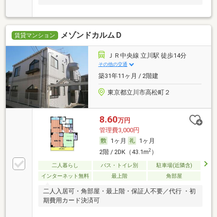
メゾンドカルムＤ
賃貸マンション
ＪＲ中央線 立川駅 徒歩14分
その他の交通
築31年11ヶ月 / 2階建
東京都立川市高松町２
8.60
万円
管理費3,000円
1ヶ月
1ヶ月
2
2階 / 2DK（43.1m
）
二人暮らし
バス・トイレ別
駐車場(近隣含)
インターネット無料
最上階
角部屋
二人入居可・角部屋・最上階・保証人不要／代行 ・初
期費用カード決済可