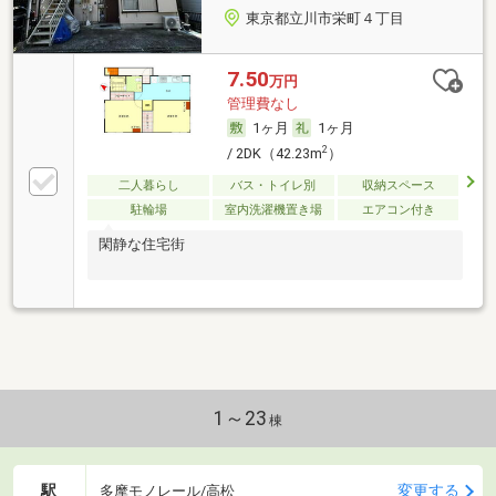
東京都立川市栄町４丁目
7.50
万円
管理費なし
1ヶ月
1ヶ月
2
/ 2DK（42.23m
）
二人暮らし
バス・トイレ別
収納スペース
駐輪場
室内洗濯機置き場
エアコン付き
閑静な住宅街
1～23
棟
駅
変更する
多摩モノレール/高松