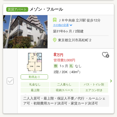
メゾン・フルール
賃貸アパート
ＪＲ中央線 立川駅 徒歩12分
その他の交通
築31年6ヶ月 / 2階建
東京都立川市高松町２
8
万円
管理費3,000円
1ヶ月
なし
2
2階 / 2DK（40m
）
動画あり
礼金なし
二人暮らし
バス・トイレ別
最上階
収納スペース
エアコン付き
二人入居可・最上階・保証人不要／代行 ・ルームシェ
ア可・初期費用カード決済可・家賃カード決済可