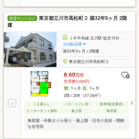
東京都立川市高松町２ 築32年5ヶ月 2階
賃貸マンション
建
ＪＲ中央線 立川駅 徒歩13分
その他の交通
築32年5ヶ月 / 2階建
東京都立川市高松町２
8.60
万円
管理費3,000円
1ヶ月
1ヶ月
2
2階 / 2DK（37.26m
）
二人暮らし
バス・トイレ別
駐車場(近隣含)
インターネット無料
最上階
角部屋
角部屋・外観タイル張り・最上階・日当り良好・閑静
な住宅街