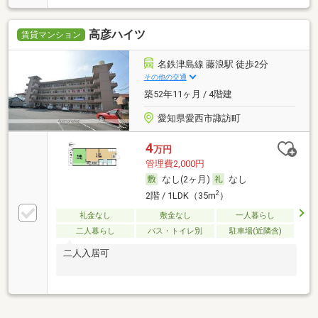
高彦ハイツ
賃貸マンション
名鉄津島線 藤浪駅 徒歩2分
その他の交通
築52年11ヶ月 / 4階建
愛知県愛西市諏訪町
4
万円
管理費2,000円
なし(2ヶ月)
なし
2
2階 / 1LDK（35m
）
礼金なし
敷金なし
一人暮らし
二人暮らし
バス・トイレ別
駐車場(近隣含)
二人入居可