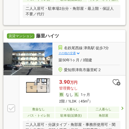
二人入居可・駐車場2台分・角部屋・最上階・保証人
不要／代行
藤里ハイツ
賃貸マンション
名鉄尾西線 津島駅 徒歩7分
その他の交通
築50年1ヶ月 / 3階建
愛知県津島市藤里町２
3.90
万円
管理費なし
なし
1ヶ月
2
2階 / 1LDK（45m
）
敷金なし
一人暮らし
二人暮らし
バス・トイレ別
駐車場(近隣含)
角部屋
二人入居可・分譲タイプ・角部屋・事務所使用可・閑