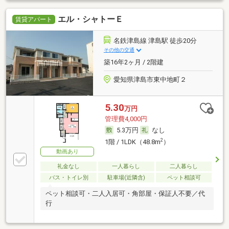
エル・シャトーＥ
賃貸アパート
名鉄津島線 津島駅 徒歩20分
その他の交通
築16年2ヶ月 / 2階建
愛知県津島市東中地町２
5.30
万円
管理費4,000円
5.3万円
なし
2
1階 / 1LDK（48.8m
）
動画あり
礼金なし
一人暮らし
二人暮らし
バス・トイレ別
駐車場(近隣含)
ペット相談可
ペット相談可・二人入居可・角部屋・保証人不要／代
行