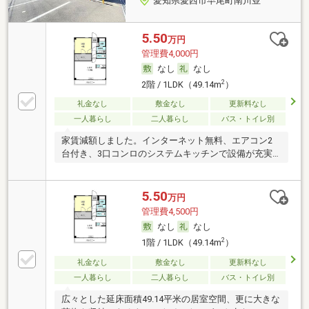
愛知県愛西市早尾町南川並
5.50
万円
管理費4,000円
なし
なし
2
2階 / 1LDK（49.14m
）
礼金なし
敷金なし
更新料なし
一人暮らし
二人暮らし
バス・トイレ別
家賃減額しました。インターネット無料、エアコン2
台付き、3口コンロのシステムキッチンで設備が充実
で
5.50
万円
管理費4,500円
なし
なし
2
1階 / 1LDK（49.14m
）
礼金なし
敷金なし
更新料なし
一人暮らし
二人暮らし
バス・トイレ別
広々とした延床面積49.14平米の居室空間、更に大きな