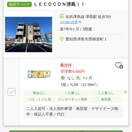
ＬＥＣＯＣＯＮ津島ＩＩ
賃貸アパート
名鉄津島線 津島駅 徒歩5分
その他の交通
築1年9ヶ月 / 3階建
愛知県津島市西柳原町１
6
万円
管理費4,000円
なし
1ヶ月
2
1階 / 1LDK（32.59m
）
敷金なし
一人暮らし
二人暮らし
バス・トイレ別
インターネット無料
角部屋
二人入居可・法人契約希望・角部屋・デザイナーズ物
件・保証人不要／代行