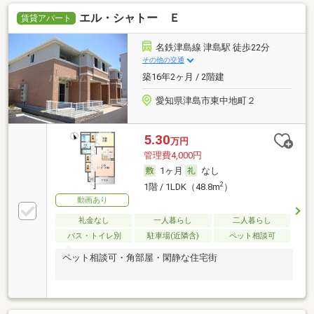
エル・シャトー Ｅ
賃貸アパート
名鉄津島線 津島駅 徒歩22分
その他の交通
築16年2ヶ月 / 2階建
愛知県津島市東中地町２
5.30
万円
管理費4,000円
1ヶ月
なし
2
1階 / 1LDK（48.8m
）
動画あり
礼金なし
一人暮らし
二人暮らし
バス・トイレ別
駐車場(近隣含)
ペット相談可
ペット相談可・角部屋・閑静な住宅街