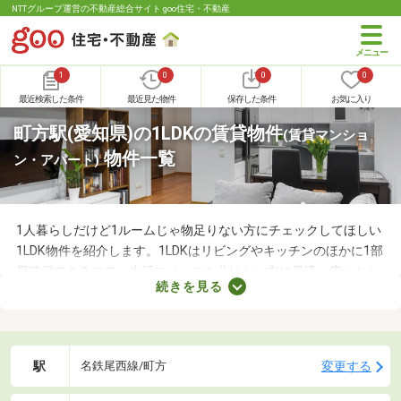
NTTグループ運営の不動産総合サイト goo住宅・不動産
1
0
0
0
最近検索した条件
最近見た物件
保存した条件
お気に入り
町方駅(愛知県)の1LDKの賃貸物件
(賃貸マンショ
物件一覧
ン・アパート)
1人暮らしだけど1ルームじゃ物足りない方にチェックしてほしい
1LDK物件を紹介します。1LDKはリビングやキッチンのほかに1部
屋確保できるので、生活スペースを分けたい方に最適。広々とし
続きを見る
たLDKの物件を選べば、ゆったりとくつろげる理想のお部屋に住
めるでしょう。数多くある1LDK物件から、好みの設備や広さを備
えるお部屋を見つけてくださいね。
駅
変更する
名鉄尾西線/町方