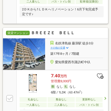
二人暮らし
バス・トイレ別
駐車場(近隣含)
2ＤＫから1ＬＤＫへリノベーション！6月下旬完成予
定です♪
ＢＲＥＥＺＥ ＢＥＬＬ
賃貸マンション
名鉄津島線 藤浪駅 徒歩3分
その他の交通
築17年8ヶ月 / 7階建
愛知県愛西市諏訪町中杁
7.40
万円
管理費8,000円
なし
なし
2
6階 / 1LDK（63.47m
）
礼金なし
敷金なし
更新料なし
一人暮らし
二人暮らし
バス・トイレ別