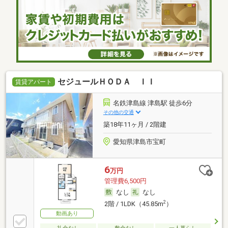
セジュールＨＯＤＡ ＩＩ
賃貸アパート
名鉄津島線 津島駅 徒歩6分
その他の交通
築18年11ヶ月 / 2階建
愛知県津島市宝町
6
万円
管理費6,500円
なし
なし
2
2階 / 1LDK（45.85m
）
動画あり