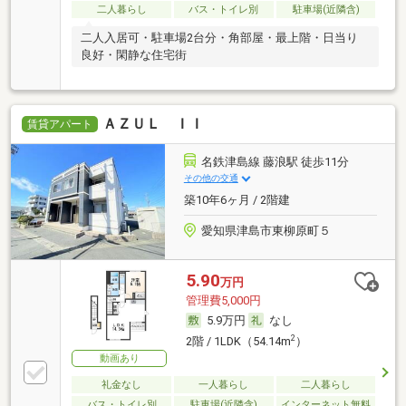
二人暮らし
バス・トイレ別
駐車場(近隣含)
二人入居可・駐車場2台分・角部屋・最上階・日当り
良好・閑静な住宅街
ＡＺＵＬ ＩＩ
賃貸アパート
名鉄津島線 藤浪駅 徒歩11分
その他の交通
築10年6ヶ月 / 2階建
愛知県津島市東柳原町５
5.90
万円
管理費5,000円
5.9万円
なし
2
2階 / 1LDK（54.14m
）
動画あり
礼金なし
一人暮らし
二人暮らし
バス・トイレ別
駐車場(近隣含)
インターネット無料