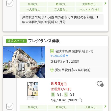
礼金なし
敷金なし
更新料なし
一人暮らし
二人暮らし
バス・トイレ別
津島駅まで徒歩15分圏内の都市ガス供給のお部屋。1
年未満解約違約金賃料1ヶ月分
フレグランス藤浪
賃貸アパート
名鉄津島線 藤浪駅 徒歩7分
その他の交通
築32年3ヶ月 / 2階建
愛知県愛西市根高町郷前
5.90
万円
管理費4,500円
なし
なし
2
1階 / 1LDK（38.83m
）
礼金なし
敷金なし
一人暮らし