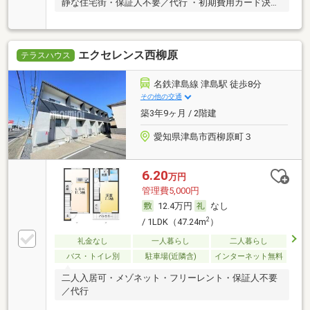
静な住宅街・保証人不要／代行 ・初期費用カード決済
可
エクセレンス西柳原
テラスハウス
名鉄津島線 津島駅 徒歩8分
その他の交通
築3年9ヶ月 / 2階建
愛知県津島市西柳原町３
6.20
万円
管理費5,000円
12.4万円
なし
2
/ 1LDK（47.24m
）
礼金なし
一人暮らし
二人暮らし
バス・トイレ別
駐車場(近隣含)
インターネット無料
二人入居可・メゾネット・フリーレント・保証人不要
／代行