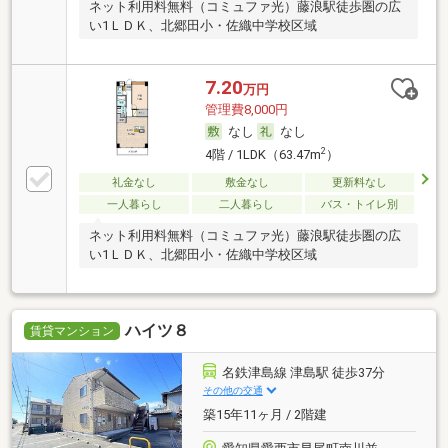
ネット利用料無料（コミュファ光）藤浪駅徒歩圏の広
い1ＬＤＫ、北郷田小・佐織中学校区域
7.20
万円
管理費8,000円
なし
なし
2
4階 / 1LDK（63.47m
）
礼金なし
敷金なし
更新料なし
一人暮らし
二人暮らし
バス・トイレ別
ネット利用料無料（コミュファ光）藤浪駅徒歩圏の広
い1ＬＤＫ、北郷田小・佐織中学校区域
ハイツ８
賃貸マンション
名鉄津島線 津島駅 徒歩37分
その他の交通
築15年11ヶ月 / 2階建