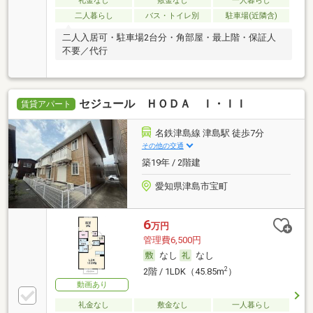
礼金なし
敷金なし
一人暮らし
二人暮らし
バス・トイレ別
駐車場(近隣含)
二人入居可・駐車場2台分・角部屋・最上階・保証人
不要／代行
セジュール ＨＯＤＡ Ｉ・ＩＩ
賃貸アパート
名鉄津島線 津島駅 徒歩7分
その他の交通
築19年 / 2階建
愛知県津島市宝町
6
万円
管理費6,500円
なし
なし
2
2階 / 1LDK（45.85m
）
動画あり
礼金なし
敷金なし
一人暮らし