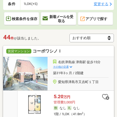
条件
変更する
1LDK(+S)
新着メールを受
検索条件を保存
アプリで探す
取る
44
件
が該当しました。
コーポワシノＩ
賃貸マンション
名鉄津島線 津島駅 徒歩15分
その他の交通
築31年3ヶ月 / 2階建
愛知県津島市又吉町１丁目
5.20
万円
管理費3,000円
なし
なし
2
1階 / 1LDK（41.8m
）