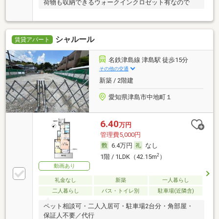
荷物も収納できるウォークインクロゼット有なので
シャルール
賃貸アパート
名鉄津島線 津島駅 徒歩15分
その他の交通
新築 / 2階建
愛知県津島市中地町１
6.40
万円
管理費5,000円
6.4万円
なし
2
1階 / 1LDK（42.15m
）
動画あり
礼金なし
新築
一人暮らし
二人暮らし
バス・トイレ別
駐車場(近隣含)
ペット相談可・二人入居可・駐車場2台分・角部屋・
保証人不要／代行