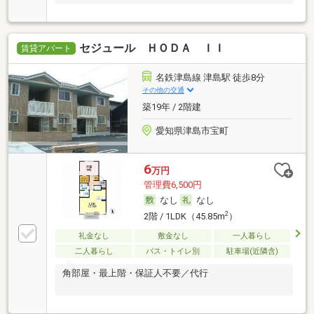
セジュール ＨＯＤＡ ＩＩ
賃貸アパート
名鉄津島線 津島駅 徒歩8分
その他の交通
築19年 / 2階建
愛知県津島市宝町
6
万円
管理費6,500円
なし
なし
2
2階 / 1LDK（45.85m
）
礼金なし
敷金なし
一人暮らし
二人暮らし
バス・トイレ別
駐車場(近隣含)
角部屋・最上階・保証人不要／代行