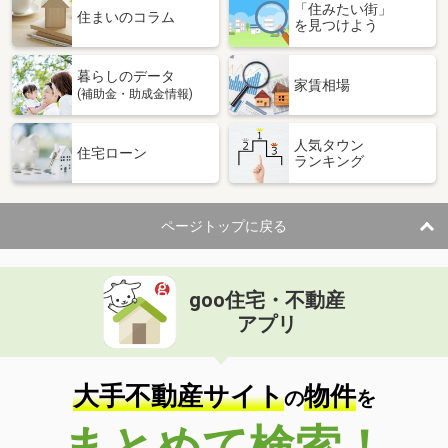
「住みたい街」
住まいのコラム
を見つけよう
暮らしのデータ
家賃相場
(補助金・助成金情報)
人気タウン
住宅ローン
ランキング
ページトップに戻る
goo住宅・不動産
アプリ
大手不動産サイト
物件
の
を
まとめて検索！