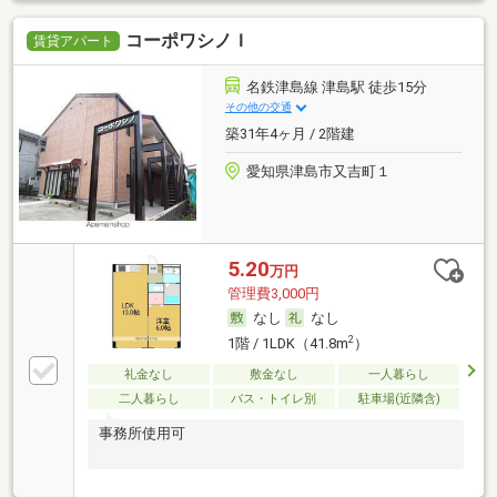
コーポワシノＩ
賃貸アパート
名鉄津島線 津島駅 徒歩15分
その他の交通
築31年4ヶ月 / 2階建
愛知県津島市又吉町１
5.20
万円
管理費3,000円
なし
なし
2
1階 / 1LDK（41.8m
）
礼金なし
敷金なし
一人暮らし
二人暮らし
バス・トイレ別
駐車場(近隣含)
事務所使用可