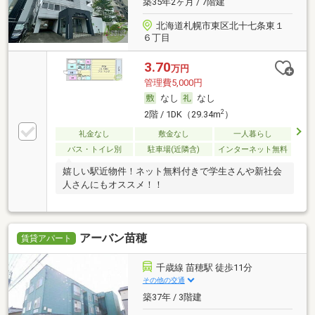
築35年2ヶ月 / 7階建
北海道札幌市東区北十七条東１
６丁目
3.70
万円
管理費5,000円
なし
なし
2
2階 / 1DK（29.34m
）
礼金なし
敷金なし
一人暮らし
バス・トイレ別
駐車場(近隣含)
インターネット無料
嬉しい駅近物件！ネット無料付きで学生さんや新社会
人さんにもオススメ！！
アーバン苗穂
賃貸アパート
千歳線 苗穂駅 徒歩11分
その他の交通
築37年 / 3階建