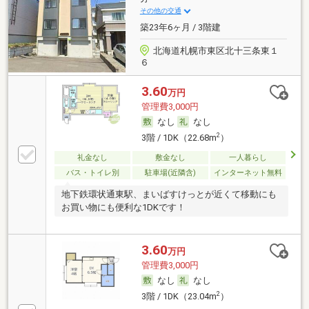
その他の交通
築23年6ヶ月 / 3階建
北海道札幌市東区北十三条東１
６
3.60
万円
管理費3,000円
なし
なし
2
3階 / 1DK（22.68m
）
礼金なし
敷金なし
一人暮らし
バス・トイレ別
駐車場(近隣含)
インターネット無料
地下鉄環状通東駅、まいばすけっとが近くて移動にも
お買い物にも便利な1DKです！
3.60
万円
管理費3,000円
なし
なし
2
3階 / 1DK（23.04m
）