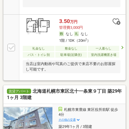
3.50
万円
管理費3,000円
なし
なし
2
1階 / 1DK（20m
）
礼金なし
敷金なし
一人暮らし
バス・トイレ別
駐車場(近隣含)
室内洗濯機置き場
当店は室内動画や写真のご提供で来店不要のお部屋探
し可能です。
北海道札幌市東区北十一条東９丁目 築29年
賃貸アパート
1ヶ月 3階建
札幌市東豊線 東区役所前駅 徒歩
4分
その他の交通
築29年1ヶ月 / 3階建