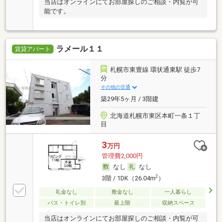
当店はオンラインにてお部屋探しのご相談・内覧が可
能です。
ラメール１１
賃貸アパート
札幌市東豊線 環状通東駅 徒歩7
分
その他の交通
築29年5ヶ月 / 3階建
北海道札幌市東区本町一条１丁
目
3
万円
管理費2,000円
なし
なし
2
3階 / 1DK（26.04m
）
礼金なし
敷金なし
一人暮らし
バス・トイレ別
最上階
収納スペース
当店はオンラインにてお部屋探しのご相談・内覧が可