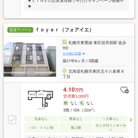
★ＬＩＮＥのお友達登録で今だけキャンペーン開催中
★
ｆｏｙｅｒ（フォアイエ）
賃貸アパート
札幌市東豊線 東区役所前駅 徒歩
9分
その他の交通
築21年6ヶ月 / 3階建
北海道札幌市東区北十八条東８
丁目
4.10
万円
管理費3,000円
なし
なし
2
3階 / 1DK（32m
）
礼金なし
敷金なし
一人暮らし
モニタ付インターホ
バス・トイレ別
最上階
ン