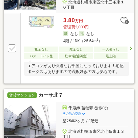
北海道札幌市東区北十三条東１
０丁目
3.80
万円
管理費2,000円
なし
なし
2
4階 / 1DK（25.54m
）
礼金なし
敷金なし
一人暮らし
バス・トイレ別
駐車場(近隣含)
最上階
エアコンがあり快適なお部屋になっております！宅配
ボックスもありますので通販好きの方も安心です。
カーサ北７
賃貸マンション
千歳線 苗穂駅 徒歩8分
その他の交通
築25年2ヶ月 / 3階建
北海道札幌市東区北七条東１３
丁目