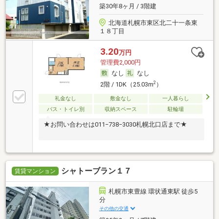
築30年8ヶ月 / 3階建
北海道札幌市東区北二十一条東
１８丁目
3.20
万円
管理費2,000円
なし
なし
2
2階 / 1DK（25.03m
）
礼金なし
敷金なし
一人暮らし
バス・トイレ別
収納スペース
駐輪場
★お問い合わせは011−738−3030札幌北口店まで★
シャトーブラン１７
賃貸マンション
札幌市東豊線 環状通東駅 徒歩5
分
その他の交通