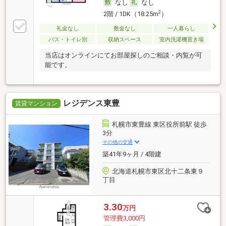
なし
なし
2
2階 / 1DK（18.25m
）
礼金なし
敷金なし
一人暮らし
バス・トイレ別
収納スペース
室内洗濯機置き場
当店はオンラインにてお部屋探しのご相談・内覧が可
能です。
レジデンス東豊
賃貸マンション
札幌市東豊線 東区役所前駅 徒歩
3分
その他の交通
築41年9ヶ月 / 4階建
北海道札幌市東区北十二条東９
丁目
3.30
万円
管理費3,000円