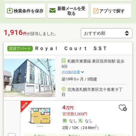
新着メールを受
検索条件を保存
アプリで探す
取る
1,916
件
が該当しました。
Ｒｏｙａｌ Ｃｏｕｒｔ ＳＳＴ
賃貸アパート
札幌市東豊線 東区役所前駅 徒歩
6分
その他の交通
築19年5ヶ月 / 3階建
北海道札幌市東区北十条東９丁
目
4
万円
管理費3,000円
なし
なし
2
2階 / 1DK（24.86m
）