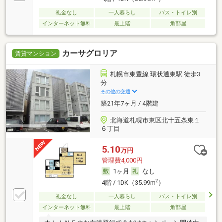
礼金なし
一人暮らし
バス・トイレ別
インターネット無料
最上階
角部屋
カーサグロリア
賃貸マンション
札幌市東豊線 環状通東駅 徒歩3
分
その他の交通
築21年7ヶ月 / 4階建
北海道札幌市東区北十五条東１
６丁目
5.10
万円
管理費4,000円
1ヶ月
なし
2
4階 / 1DK（35.99m
）
礼金なし
一人暮らし
バス・トイレ別
インターネット無料
最上階
角部屋