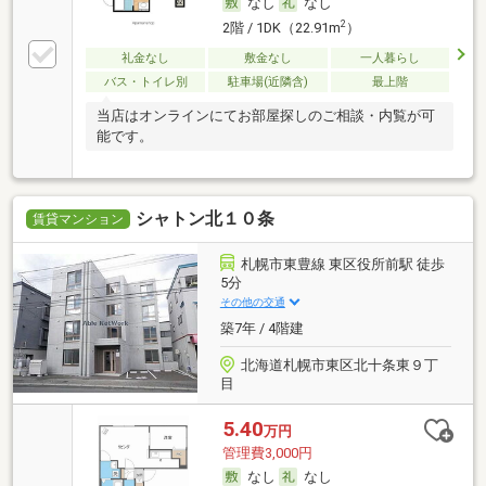
なし
なし
2
2階 / 1DK（22.91m
）
礼金なし
敷金なし
一人暮らし
バス・トイレ別
駐車場(近隣含)
最上階
当店はオンラインにてお部屋探しのご相談・内覧が可
能です。
シャトン北１０条
賃貸マンション
札幌市東豊線 東区役所前駅 徒歩
5分
その他の交通
築7年 / 4階建
北海道札幌市東区北十条東９丁
目
5.40
万円
管理費3,000円
なし
なし