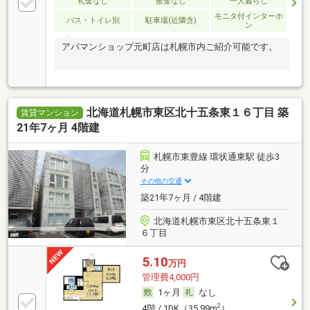
礼金なし
敷金なし
一人暮らし
モニタ付インターホ
バス・トイレ別
駐車場(近隣含)
ン
アパマンショップ元町店は札幌市内ご紹介可能です。
北海道札幌市東区北十五条東１６丁目 築
賃貸マンション
21年7ヶ月 4階建
札幌市東豊線 環状通東駅 徒歩3
分
その他の交通
築21年7ヶ月 / 4階建
北海道札幌市東区北十五条東１
６丁目
5.10
万円
管理費4,000円
1ヶ月
なし
2
4階 / 1DK（35.99m
）