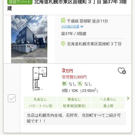
北海道札幌市東区苗穂町３丁目 築37年 3階
賃貸アパート
建
千歳線 苗穂駅 徒歩11分
その他の交通
築37年 / 3階建
北海道札幌市東区苗穂町３丁目
3
万円
管理費3,000円
なし
なし
2
3階 / 1DK（25.92m
）
礼金なし
敷金なし
一人暮らし
バス・トイレ別
駐車場(近隣含)
最上階
当店は札幌市内全域、石狩市、当別町すべてご紹介可
能です！！