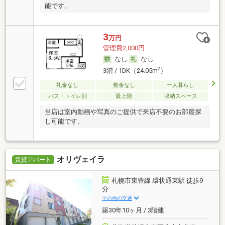
能です。
3
万円
管理費2,000円
なし
なし
2
3階 / 1DK（24.05m
）
礼金なし
敷金なし
一人暮らし
バス・トイレ別
最上階
収納スペース
当店は室内動画や写真のご提供で来店不要のお部屋探
し可能です。
オリヴェイラ
賃貸アパート
札幌市東豊線 環状通東駅 徒歩9
分
その他の交通
築30年10ヶ月 / 3階建