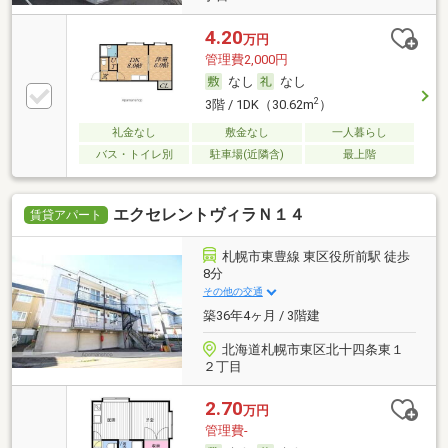
4.20
万円
管理費2,000円
なし
なし
2
3階 / 1DK（30.62m
）
礼金なし
敷金なし
一人暮らし
バス・トイレ別
駐車場(近隣含)
最上階
エクセレントヴィラＮ１４
賃貸アパート
札幌市東豊線 東区役所前駅 徒歩
8分
その他の交通
築36年4ヶ月 / 3階建
北海道札幌市東区北十四条東１
２丁目
2.70
万円
管理費-