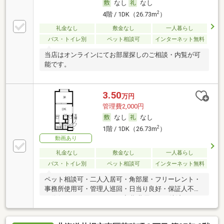
なし
なし
2
4階 / 1DK（26.73m
）
礼金なし
敷金なし
一人暮らし
バス・トイレ別
ペット相談可
インターネット無料
当店はオンラインにてお部屋探しのご相談・内覧が可
能です。
3.50
万円
管理費2,000円
なし
なし
2
1階 / 1DK（26.73m
）
動画あり
礼金なし
敷金なし
一人暮らし
バス・トイレ別
ペット相談可
インターネット無料
ペット相談可・二人入居可・角部屋・フリーレント・
事務所使用可・管理人巡回・日当り良好・保証人不要
／代行 ・ルームシェア可・初期費用カード決済可