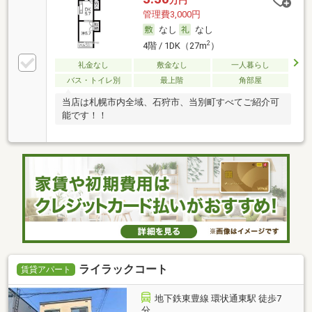
万円
管理費3,000円
なし
なし
2
4階 / 1DK（27m
）
礼金なし
敷金なし
一人暮らし
バス・トイレ別
最上階
角部屋
当店は札幌市内全域、石狩市、当別町すべてご紹介可
能です！！
ライラックコート
賃貸アパート
地下鉄東豊線 環状通東駅 徒歩7
分