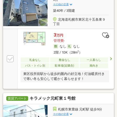
その他の交通
築40年 / 3階建
北海道札幌市東区北十五条東９
丁目
3
万円
管理費-
なし
なし
2
2階 / 1DK（28m
）
礼金なし
敷金なし
一人暮らし
バス・トイレ別
駐車場(近隣含)
南向き
東区役所前駅から徒歩約圏内の好立地！灯油暖房付き
で寒い冬も安心して暖かく暮らせます！
キラメック元町東１号館
賃貸アパート
札幌市東豊線 元町駅 徒歩9分
その他の交通