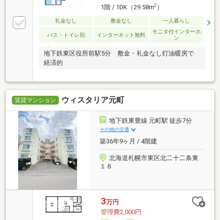
2
1階 / 1DK（29.58m
）
礼金なし
敷金なし
一人暮らし
モニタ付インターホ
バス・トイレ別
インターネット無料
ン
地下鉄東区役所前駅5分 敷金・礼金なし灯油暖房で
経済的
ウィスタリア元町
賃貸マンション
地下鉄東豊線 元町駅 徒歩7分
その他の交通
築36年9ヶ月 / 4階建
北海道札幌市東区北二十二条東
１８
3
万円
管理費2,000円