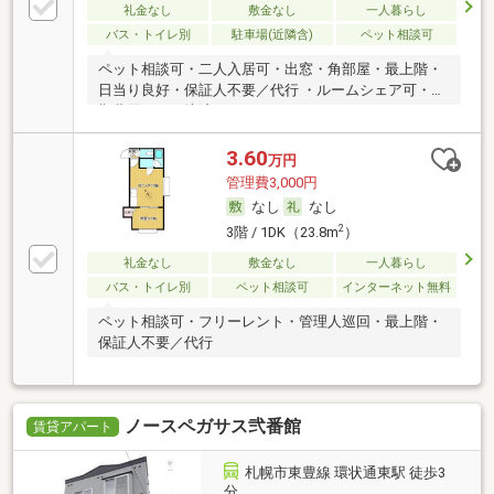
礼金なし
敷金なし
一人暮らし
バス・トイレ別
駐車場(近隣含)
ペット相談可
ペット相談可・二人入居可・出窓・角部屋・最上階・
日当り良好・保証人不要／代行 ・ルームシェア可・初
期費用カード決済可
3.60
万円
管理費3,000円
なし
なし
2
3階 / 1DK（23.8m
）
礼金なし
敷金なし
一人暮らし
バス・トイレ別
ペット相談可
インターネット無料
ペット相談可・フリーレント・管理人巡回・最上階・
保証人不要／代行
ノースペガサス弐番館
賃貸アパート
札幌市東豊線 環状通東駅 徒歩3
分