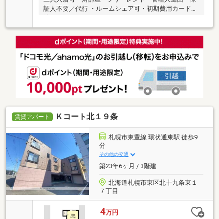
証人不要／代行 ・ルームシェア可・初期費用カード決
済可
Ｋコート北１９条
賃貸アパート
札幌市東豊線 環状通東駅 徒歩9
分
その他の交通
築23年6ヶ月 / 3階建
北海道札幌市東区北十九条東１
７丁目
4
万円