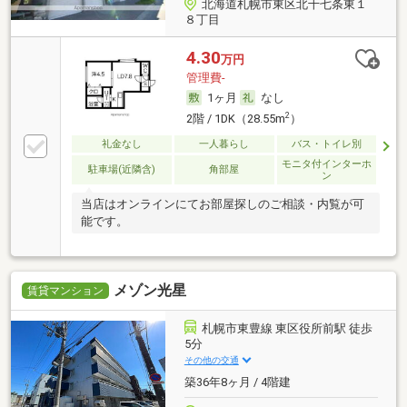
北海道札幌市東区北十七条東１
８丁目
4.30
万円
管理費-
1ヶ月
なし
2
2階 / 1DK（28.55m
）
礼金なし
一人暮らし
バス・トイレ別
モニタ付インターホ
駐車場(近隣含)
角部屋
ン
当店はオンラインにてお部屋探しのご相談・内覧が可
能です。
メゾン光星
賃貸マンション
札幌市東豊線 東区役所前駅 徒歩
5分
その他の交通
築36年8ヶ月 / 4階建