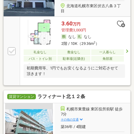
北海道札幌市東区伏古八条３丁
目
3.60
万円
管理費3,000円
なし
なし
2
2階 / 1DK（29.36m
）
礼金なし
敷金なし
一人暮らし
バス・トイレ別
駐車場(近隣含)
角部屋
初期費用等、1円でもお安くなるようにご対応させて
頂きます！
ラフィナート北１２条
賃貸マンション
札幌市東豊線 東区役所前駅 徒歩
7分
その他の交通
築36年 / 4階建