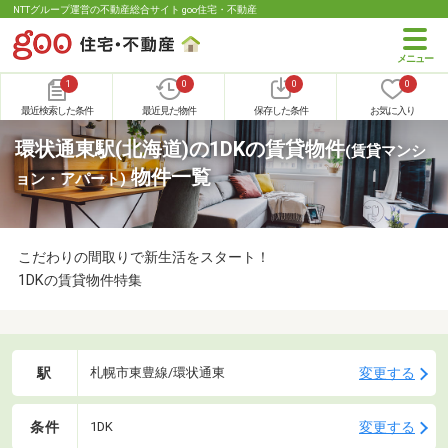
NTTグループ運営の不動産総合サイト goo住宅・不動産
1
0
0
0
最近検索した条件
最近見た物件
保存した条件
お気に入り
環状通東駅(北海道)の1DKの賃貸物件
(賃貸マンシ
物件一覧
ョン・アパート)
こだわりの間取りで新生活をスタート！
1DKの賃貸物件特集
駅
変更する
札幌市東豊線/環状通東
条件
変更する
1DK