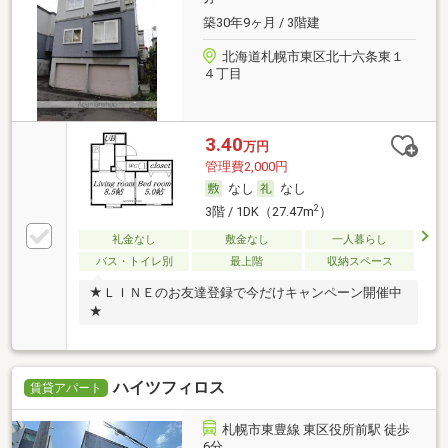
築30年9ヶ月 / 3階建
北海道札幌市東区北十六条東１
４丁目
3.40
万円
管理費2,000円
なし
なし
2
3階 / 1DK（27.47m
）
礼金なし
敷金なし
一人暮らし
バス・トイレ別
最上階
収納スペース
★ＬＩＮＥのお友達登録で今だけキャンペーン開催中
★
ハイツフィロス
賃貸アパート
札幌市東豊線 東区役所前駅 徒歩
6分