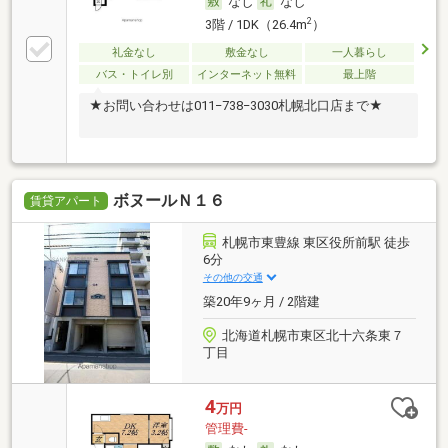
なし
なし
2
3階 / 1DK（26.4m
）
礼金なし
敷金なし
一人暮らし
バス・トイレ別
インターネット無料
最上階
★お問い合わせは011−738−3030札幌北口店まで★
ボヌールＮ１６
賃貸アパート
札幌市東豊線 東区役所前駅 徒歩
6分
その他の交通
築20年9ヶ月 / 2階建
北海道札幌市東区北十六条東７
丁目
4
万円
管理費-