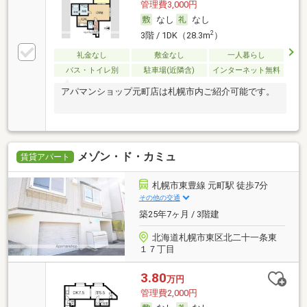
管理費3,000円
なし
なし
2
3階 / 1DK（28.3m
）
礼金なし
敷金なし
一人暮らし
バス・トイレ別
駐車場(近隣含)
インターネット無料
アパマンショップ元町店は札幌市内ご紹介可能です。
メゾン・ド・カミュ
賃貸アパート
札幌市東豊線 元町駅 徒歩7分
その他の交通
築25年7ヶ月 / 3階建
北海道札幌市東区北二十一条東
１７丁目
3.80
万円
管理費2,000円