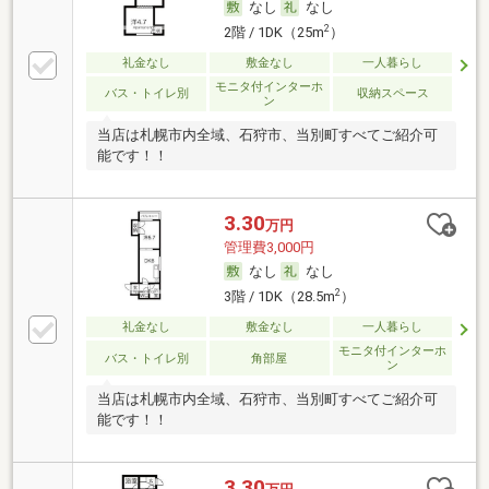
なし
なし
2
2階 / 1DK（25m
）
礼金なし
敷金なし
一人暮らし
モニタ付インターホ
バス・トイレ別
収納スペース
ン
当店は札幌市内全域、石狩市、当別町すべてご紹介可
能です！！
3.30
万円
管理費3,000円
なし
なし
2
3階 / 1DK（28.5m
）
礼金なし
敷金なし
一人暮らし
モニタ付インターホ
バス・トイレ別
角部屋
ン
当店は札幌市内全域、石狩市、当別町すべてご紹介可
能です！！
3.30