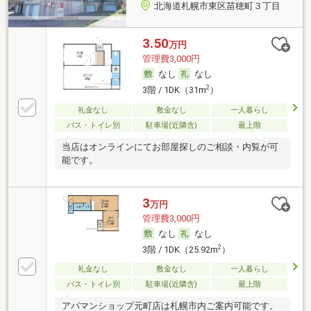
北海道札幌市東区苗穂町３丁目
3.50
万円
管理費3,000円
なし
なし
2
3階 / 1DK（31m
）
礼金なし
敷金なし
一人暮らし
バス・トイレ別
駐車場(近隣含)
最上階
当店はオンラインにてお部屋探しのご相談・内覧が可
能です。
3
万円
管理費3,000円
なし
なし
2
3階 / 1DK（25.92m
）
礼金なし
敷金なし
一人暮らし
バス・トイレ別
駐車場(近隣含)
最上階
アパマンショップ元町店は札幌市内ご案内可能です。