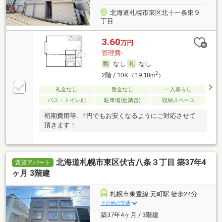
北海道札幌市東区北十一条東９
丁目
3.60
万円
管理費-
なし
なし
2
2階 / 1DK（19.18m
）
礼金なし
敷金なし
一人暮らし
バス・トイレ別
駐車場(近隣含)
収納スペース
初期費用等、1円でもお安くなるようにご対応させて
頂きます！
北海道札幌市東区伏古八条３丁目 築37年4
賃貸アパート
ヶ月 3階建
札幌市東豊線 元町駅 徒歩24分
その他の交通
築37年4ヶ月 / 3階建