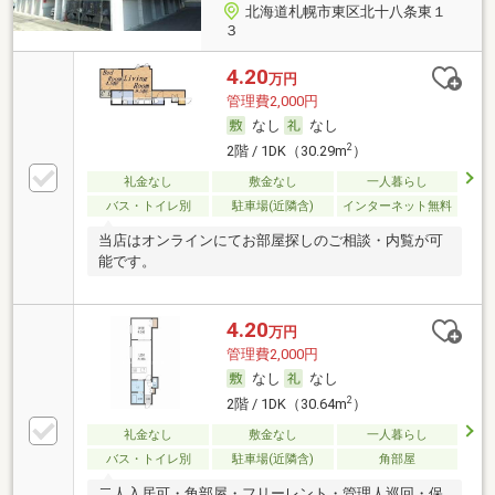
北海道札幌市東区北十八条東１
３
4.20
万円
管理費2,000円
なし
なし
2
2階 / 1DK（30.29m
）
礼金なし
敷金なし
一人暮らし
バス・トイレ別
駐車場(近隣含)
インターネット無料
当店はオンラインにてお部屋探しのご相談・内覧が可
能です。
4.20
万円
管理費2,000円
なし
なし
2
2階 / 1DK（30.64m
）
礼金なし
敷金なし
一人暮らし
バス・トイレ別
駐車場(近隣含)
角部屋
二人入居可・角部屋・フリーレント・管理人巡回・保