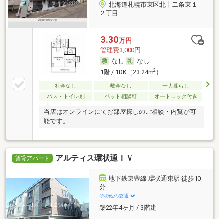
北海道札幌市東区北十二条東１
２丁目
3.30
万円
管理費3,000円
なし
なし
2
1階 / 1DK（23.24m
）
礼金なし
敷金なし
一人暮らし
バス・トイレ別
ペット相談可
オートロック付き
当店はオンラインにてお部屋探しのご相談・内覧が可
能です。
アルティス環状通ＩＶ
賃貸アパート
地下鉄東豊線 環状通東駅 徒歩10
分
その他の交通
築22年4ヶ月 / 3階建