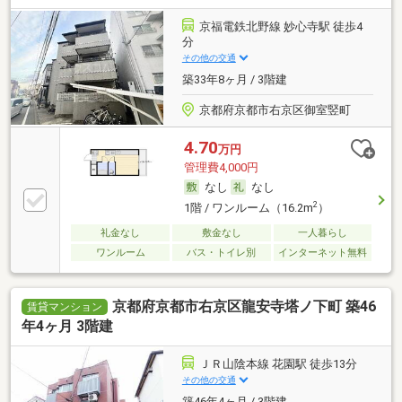
京福電鉄北野線 妙心寺駅 徒歩4
分
その他の交通
築33年8ヶ月 / 3階建
京都府京都市右京区御室竪町
4.70
万円
管理費4,000円
なし
なし
2
1階 / ワンルーム（16.2m
）
礼金なし
敷金なし
一人暮らし
ワンルーム
バス・トイレ別
インターネット無料
京都府京都市右京区龍安寺塔ノ下町 築46
賃貸マンション
年4ヶ月 3階建
ＪＲ山陰本線 花園駅 徒歩13分
その他の交通
築46年4ヶ月 / 3階建