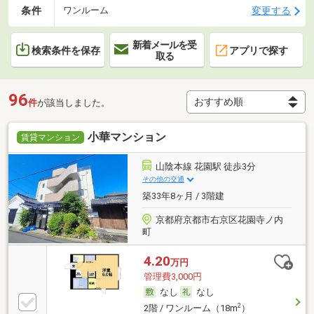
条件
変更する
ワンルーム
新着メールを受
検索条件を保存
アプリで探す
取る
96
件
が該当しました。
小華マンション
賃貸マンション
山陰本線 花園駅 徒歩3分
その他の交通
築33年8ヶ月 / 3階建
京都府京都市右京区花園寺ノ内
町
4.20
万円
管理費3,000円
なし
なし
2
2階 / ワンルーム（18m
）