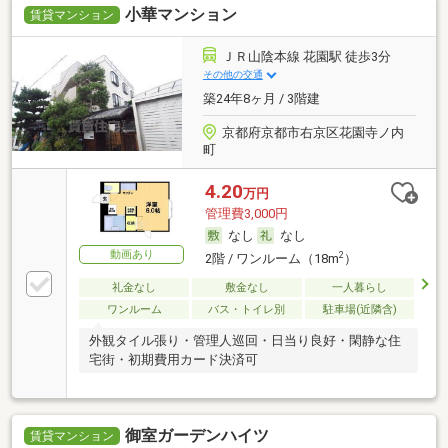
小華マンション
賃貸マンション
ＪＲ山陰本線 花園駅 徒歩3分
その他の交通
築24年8ヶ月 / 3階建
京都府京都市右京区花園寺ノ内
町
4.20
万円
管理費3,000円
なし
なし
動画あり
2
2階 / ワンルーム（18m
）
礼金なし
敷金なし
一人暮らし
ワンルーム
バス・トイレ別
駐車場(近隣含)
外観タイル張り・管理人巡回・日当り良好・閑静な住
宅街・初期費用カード決済可
御室ガーデンハイツ
賃貸マンション