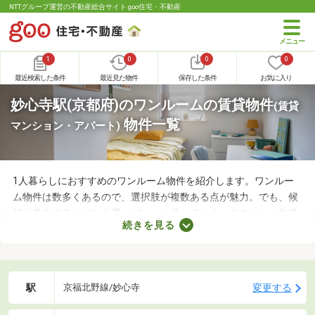
NTTグループ運営の不動産総合サイト goo住宅・不動産
1
0
0
0
最近検索した条件
最近見た物件
保存した条件
お気に入り
妙心寺駅(京都府)のワンルームの賃貸物件
(賃貸
物件一覧
マンション・アパート)
1人暮らしにおすすめのワンルーム物件を紹介します。ワンルー
ム物件は数多くあるので、選択肢が複数ある点が魅力。でも、候
補が多すぎるとどれを選べばいいか迷ってしまいますよね。物件
続きを見る
を選ぶときは、間取り・設備・家賃などをチェックすることがお
すすめ。複数の条件を見比べて、希望や好みにぴったりのお部屋
を見つけましょう。
駅
変更する
京福北野線/妙心寺