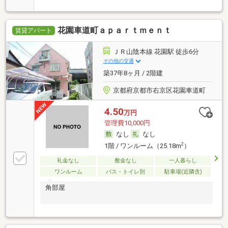
花園車道町ａｐａｒｔｍｅｎｔ
賃貸アパート
ＪＲ山陰本線 花園駅 徒歩6分
その他の交通
築37年8ヶ月 / 2階建
京都府京都市右京区花園車道町
4.50
万円
管理費10,000円
なし
なし
2
1階 / ワンルーム（25.18m
）
礼金なし
敷金なし
一人暮らし
ワンルーム
バス・トイレ別
駐車場(近隣含)
角部屋