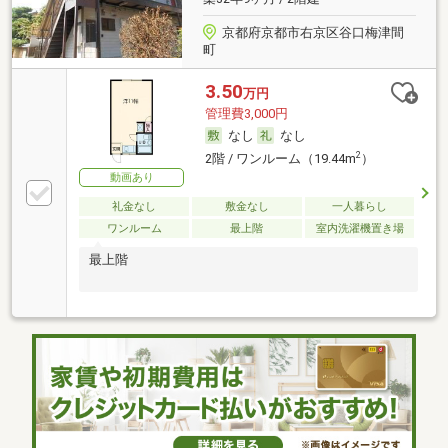
京都府京都市右京区谷口梅津間
町
3.50
万円
管理費3,000円
なし
なし
2
2階 / ワンルーム（19.44m
）
動画あり
礼金なし
敷金なし
一人暮らし
ワンルーム
最上階
室内洗濯機置き場
最上階