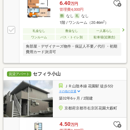
6.40
万円
管理費4,000円
なし
なし
2
1階 / ワンルーム（20.46m
）
礼金なし
敷金なし
一人暮らし
ワンルーム
バス・トイレ別
駐車場(近隣含)
角部屋・デザイナーズ物件・保証人不要／代行 ・初期
費用カード決済可
セフィラ小山
賃貸アパート
ＪＲ山陰本線 花園駅 徒歩5分
その他の交通
築32年6ヶ月 / 2階建
京都府京都市右京区花園大藪町
4.50
万円