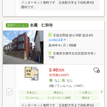
インターネット無料です 立命館大学まで自転車5分
圏内です。
未麗 仁和寺
賃貸マンション
京福北野線 妙心寺駅 徒歩4分
その他の交通
築46年4ヶ月 / 3階建
京都府京都市右京区龍安寺塔ノ
下町
2.40
万円
管理費4,000円
なし
なし
2
2階 / ワンルーム（17m
）
礼金なし
敷金なし
一人暮らし
ワンルーム
インターネット無料
南向き
インターネット無料です 立命館大学まで自転車5分