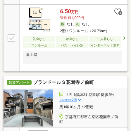
6.50
万円
管理費4,000円
なし
なし
2
2階 / ワンルーム（20.79m
）
礼金なし
敷金なし
一人暮らし
ワンルーム
バス・トイレ別
インターネット無料
最上階
ブランドールＳ花園寺ノ前町
賃貸アパート
ＪＲ山陰本線 花園駅 徒歩5分
その他の交通
築1年10ヶ月 / 2階建
京都府京都市右京区花園寺ノ前
町