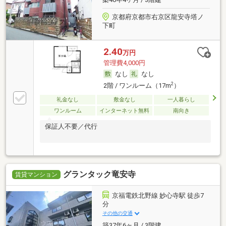
京都府京都市右京区龍安寺塔ノ
下町
2.40
万円
管理費4,000円
なし
なし
2
2階 / ワンルーム（17m
）
礼金なし
敷金なし
一人暮らし
ワンルーム
インターネット無料
南向き
保証人不要／代行
グランタック竜安寺
賃貸マンション
京福電鉄北野線 妙心寺駅 徒歩7
分
その他の交通
築37年6ヶ月 / 3階建