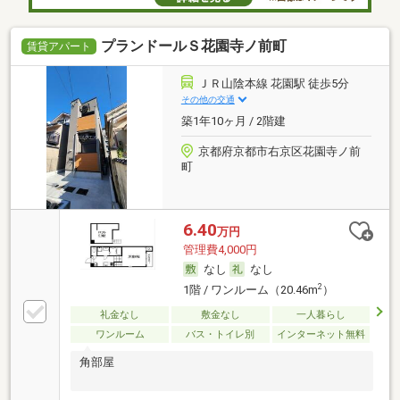
プランドールＳ花園寺ノ前町
賃貸アパート
ＪＲ山陰本線 花園駅 徒歩5分
その他の交通
築1年10ヶ月 / 2階建
京都府京都市右京区花園寺ノ前
町
6.40
万円
管理費4,000円
なし
なし
2
1階 / ワンルーム（20.46m
）
礼金なし
敷金なし
一人暮らし
ワンルーム
バス・トイレ別
インターネット無料
角部屋