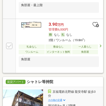
角部屋・最上階
3.90
万円
管理費6,000円
なし
なし
2
2階 / ワンルーム（19.8m
）
礼金なし
敷金なし
一人暮らし
ワンルーム
インターネット無料
角部屋
角部屋
シャトレ等持院
賃貸アパート
京福電鉄北野線 龍安寺駅 徒歩3
分
その他の交通
築32年9ヶ月 / 2階建