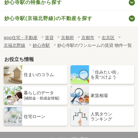
妙心寺駅の特集から探す
妙心寺駅(京福北野線)の不動産を探す
goo住宅・不動産
賃貸
京都府
京都市
右京区
京福北野線
妙心寺駅
妙心寺駅のワンルームの賃貸 物件一覧
お役立ち情報
「住みたい街」
住まいのコラム
を見つけよう
暮らしのデータ
家賃相場
(補助金・助成金情報)
人気タウン
住宅ローン
ランキング