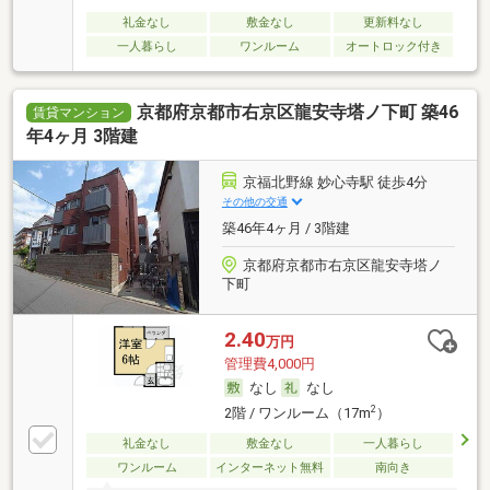
礼金なし
敷金なし
更新料なし
一人暮らし
ワンルーム
オートロック付き
京都府京都市右京区龍安寺塔ノ下町 築46
賃貸マンション
年4ヶ月 3階建
京福北野線 妙心寺駅 徒歩4分
その他の交通
築46年4ヶ月 / 3階建
京都府京都市右京区龍安寺塔ノ
下町
2.40
万円
管理費4,000円
なし
なし
2
2階 / ワンルーム（17m
）
礼金なし
敷金なし
一人暮らし
ワンルーム
インターネット無料
南向き