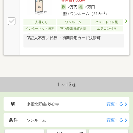
管理費3,000円
2万円
5万円
2
1階 / ワンルーム（22.5m
）
一人暮らし
ワンルーム
バス・トイレ別
インターネット無料
室内洗濯機置き場
エアコン付き
保証人不要／代行 ・初期費用カード決済可
1～13
棟
駅
変更する
京福北野線/妙心寺
条件
変更する
ワンルーム