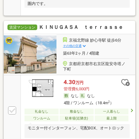
圏内です。
ＫＩＮＵＧＡＳＡ ｔｅｒｒａｓｓｅ
賃貸マンション
京福北野線 妙心寺駅 徒歩6分
その他の交通
築63年2ヶ月 / 4階建
京都府京都市右京区龍安寺塔ノ
下町
4.30
万円
管理費6,000円
なし
なし
2
4階 / ワンルーム（18.4m
）
礼金なし
敷金なし
一人暮らし
ワンルーム
駐車場(近隣含)
最上階
モニター付インターフォン、宅配BOX、オートロック