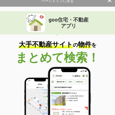
ページトップに戻る
goo住宅・不動産
アプリ
大手不動産サイト
物件
の
を
まとめて検索！