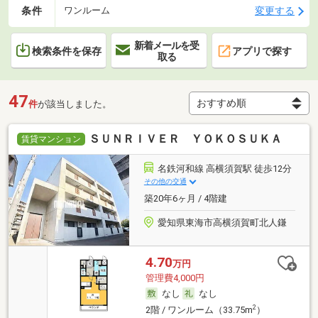
条件
変更する
ワンルーム
新着メールを受
検索条件を保存
アプリで探す
取る
47
件
が該当しました。
ＳＵＮＲＩＶＥＲ ＹＯＫＯＳＵＫＡ
賃貸マンション
名鉄河和線 高横須賀駅 徒歩12分
その他の交通
築20年6ヶ月 / 4階建
愛知県東海市高横須賀町北人鎌
4.70
万円
管理費4,000円
なし
なし
2
2階 / ワンルーム（33.75m
）