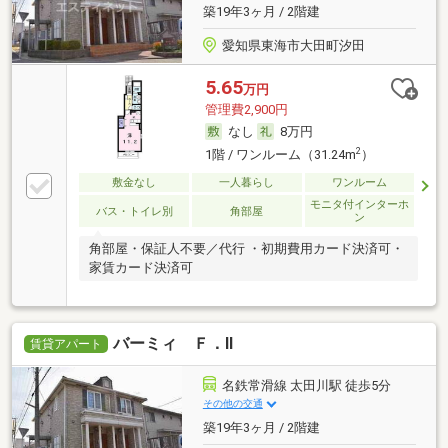
築19年3ヶ月 / 2階建
愛知県東海市大田町汐田
5.65
万円
管理費2,900円
なし
8万円
2
1階 / ワンルーム（31.24m
）
敷金なし
一人暮らし
ワンルーム
モニタ付インターホ
バス・トイレ別
角部屋
ン
角部屋・保証人不要／代行 ・初期費用カード決済可・
家賃カード決済可
バーミィ Ｆ．Ⅱ
賃貸アパート
名鉄常滑線 太田川駅 徒歩5分
その他の交通
築19年3ヶ月 / 2階建