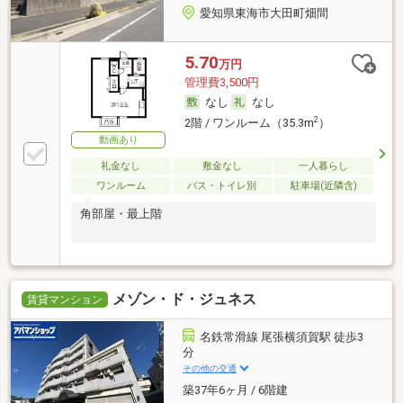
愛知県東海市大田町畑間
5.70
万円
管理費3,500円
なし
なし
2
2階 / ワンルーム（35.3m
）
動画あり
礼金なし
敷金なし
一人暮らし
ワンルーム
バス・トイレ別
駐車場(近隣含)
角部屋・最上階
メゾン・ド・ジュネス
賃貸マンション
名鉄常滑線 尾張横須賀駅 徒歩3
分
その他の交通
築37年6ヶ月 / 6階建