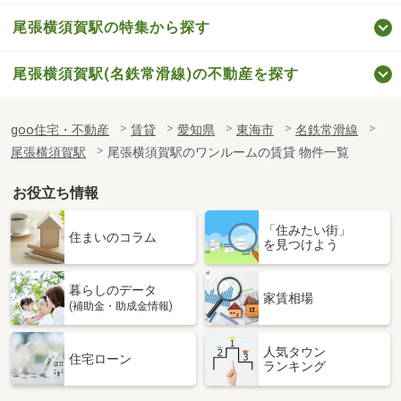
尾張横須賀駅の特集から探す
尾張横須賀駅(名鉄常滑線)の不動産を探す
goo住宅・不動産
賃貸
愛知県
東海市
名鉄常滑線
尾張横須賀駅
尾張横須賀駅のワンルームの賃貸 物件一覧
お役立ち情報
「住みたい街」
住まいのコラム
を見つけよう
暮らしのデータ
家賃相場
(補助金・助成金情報)
人気タウン
住宅ローン
ランキング