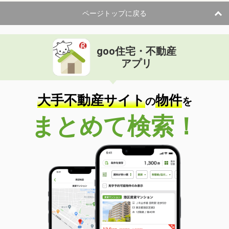
ページトップに戻る
goo住宅・不動産
アプリ
大手不動産サイト
物件
の
を
まとめて検索！