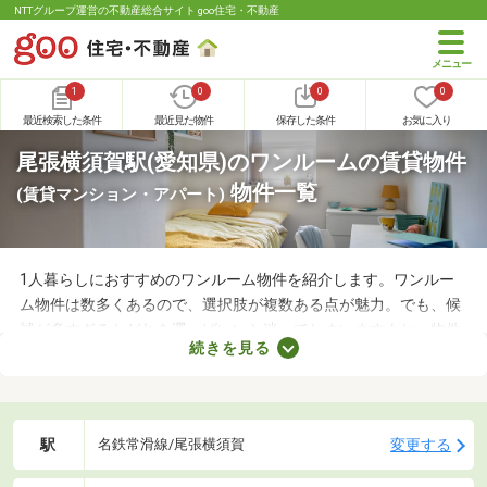
NTTグループ運営の不動産総合サイト goo住宅・不動産
1
0
0
0
最近検索した条件
最近見た物件
保存した条件
お気に入り
尾張横須賀駅(愛知県)のワンルームの賃貸物件
物件一覧
(賃貸マンション・アパート)
1人暮らしにおすすめのワンルーム物件を紹介します。ワンルー
ム物件は数多くあるので、選択肢が複数ある点が魅力。でも、候
補が多すぎるとどれを選べばいいか迷ってしまいますよね。物件
続きを見る
を選ぶときは、間取り・設備・家賃などをチェックすることがお
すすめ。複数の条件を見比べて、希望や好みにぴったりのお部屋
を見つけましょう。
駅
変更する
名鉄常滑線/尾張横須賀