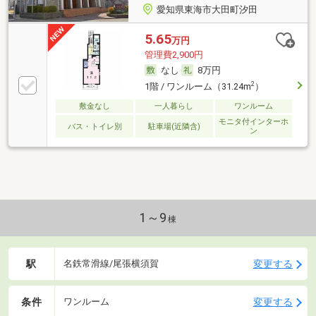
愛知県東海市大田町汐田
5.65
万円
管理費2,900円
なし
8万円
2
1階 / ワンルーム（31.24m
）
敷金なし
一人暮らし
ワンルーム
モニタ付インターホ
バス・トイレ別
駐車場(近隣含)
ン
1～9
棟
駅
変更する
名鉄常滑線/尾張横須賀
条件
変更する
ワンルーム