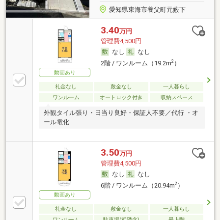
愛知県東海市養父町元藪下
3.40
万円
管理費4,500円
なし
なし
2
2階 / ワンルーム（19.2m
）
動画あり
礼金なし
敷金なし
一人暮らし
ワンルーム
オートロック付き
収納スペース
外観タイル張り・日当り良好・保証人不要／代行 ・オ
ール電化
3.50
万円
管理費4,500円
なし
なし
2
6階 / ワンルーム（20.94m
）
動画あり
礼金なし
敷金なし
一人暮らし
ワンルーム
駐車場(近隣含)
最上階