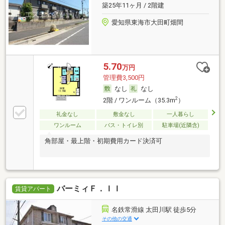
築25年11ヶ月 / 2階建
愛知県東海市大田町畑間
5.70
万円
管理費3,500円
なし
なし
2
2階 / ワンルーム（35.3m
）
礼金なし
敷金なし
一人暮らし
ワンルーム
バス・トイレ別
駐車場(近隣含)
角部屋・最上階・初期費用カード決済可
バーミィＦ．ＩＩ
賃貸アパート
名鉄常滑線 太田川駅 徒歩5分
その他の交通