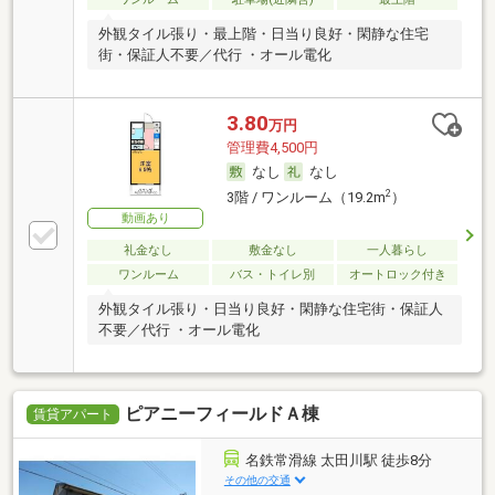
外観タイル張り・最上階・日当り良好・閑静な住宅
街・保証人不要／代行 ・オール電化
3.80
万円
管理費4,500円
なし
なし
2
3階 / ワンルーム（19.2m
）
動画あり
礼金なし
敷金なし
一人暮らし
ワンルーム
バス・トイレ別
オートロック付き
外観タイル張り・日当り良好・閑静な住宅街・保証人
不要／代行 ・オール電化
ピアニーフィールドＡ棟
賃貸アパート
名鉄常滑線 太田川駅 徒歩8分
その他の交通