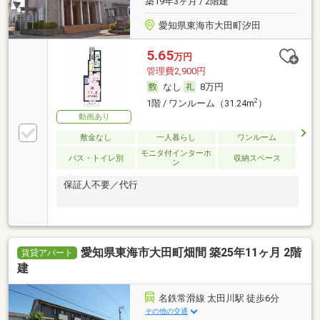
築19年3ヶ月 / 2階建
愛知県東海市大田町汐田
5.65
万円
管理費2,900円
なし
8万円
2
1階 / ワンルーム（31.24m
）
動画あり
敷金なし
一人暮らし
ワンルーム
モニタ付インターホ
バス・トイレ別
収納スペース
ン
保証人不要／代行
愛知県東海市大田町畑間 築25年11ヶ月 2階
賃貸アパート
建
名鉄常滑線 太田川駅 徒歩6分
その他の交通