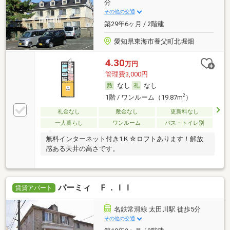
分
その他の交通
築29年6ヶ月 / 2階建
愛知県東海市養父町北堀畑
4.30
万円
管理費3,000円
なし
なし
2
1階 / ワンルーム（19.87m
）
礼金なし
敷金なし
更新料なし
一人暮らし
ワンルーム
バス・トイレ別
無料インターネット付き1Ｋ☆ロフトあります！解放
感ある天井の高さです。
バーミィ Ｆ．ＩＩ
賃貸アパート
名鉄常滑線 太田川駅 徒歩5分
その他の交通