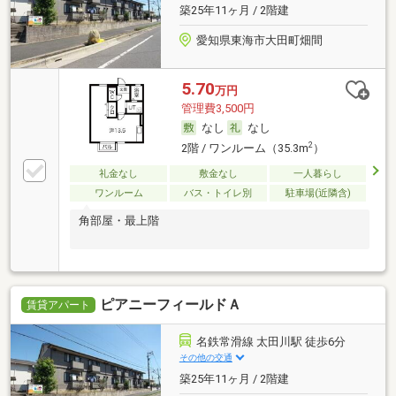
築25年11ヶ月 / 2階建
愛知県東海市大田町畑間
5.70
万円
管理費3,500円
なし
なし
2
2階 / ワンルーム（35.3m
）
礼金なし
敷金なし
一人暮らし
ワンルーム
バス・トイレ別
駐車場(近隣含)
角部屋・最上階
ピアニーフィールドＡ
賃貸アパート
名鉄常滑線 太田川駅 徒歩6分
その他の交通
築25年11ヶ月 / 2階建