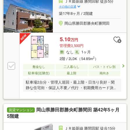
ＪＲ姫新線 勝間田駅 徒歩5分
その他の交通
築17年8ヶ月 / 2階建
岡山県勝田郡勝央町勝間田
5.10
万円
管理費3,500円
なし
1ヶ月
2
2階 / 2LDK（54.85m
）
敷金なし
二人暮らし
バス・トイレ別
駐車場(近隣含)
最上階
南向き
駐車場2台分・管理人巡回・最上階・日当り良好・閑
静な住宅街・保証人不要／代行 ・初期費用カード決済
可・家賃カード決済可
岡山県勝田郡勝央町勝間田 築42年5ヶ月
賃貸マンション
5階建
ＪＲ姫新線 勝間田駅 徒歩15分