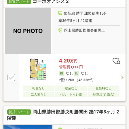
コーポオアシス２
賃貸アパート
姫新線 勝間田駅 徒歩15分
築36年5ヶ月 / 2階建
岡山県勝田郡勝央町黒土
4.20
万円
管理費1,000円
なし
なし
2
2階 / 2DK（46.33m
）
礼金なし
敷金なし
更新料なし
二人暮らし
バス・トイレ別
駐車場(近隣含)
岡山県勝田郡勝央町勝間田 築17年8ヶ月 2
賃貸アパート
階建