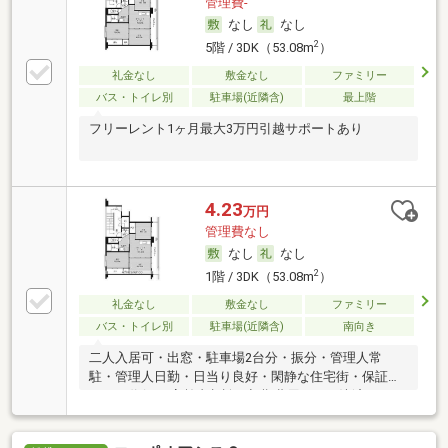
管理費-
なし
なし
2
5階 / 3DK（53.08m
）
礼金なし
敷金なし
ファミリー
バス・トイレ別
駐車場(近隣含)
最上階
フリーレント1ヶ月最大3万円引越サポートあり
4.23
万円
管理費なし
なし
なし
2
1階 / 3DK（53.08m
）
礼金なし
敷金なし
ファミリー
バス・トイレ別
駐車場(近隣含)
南向き
二人入居可・出窓・駐車場2台分・振分・管理人常
駐・管理人日勤・日当り良好・閑静な住宅街・保証人
不要／代行 ・高齢者相談・初期費用カード決済可