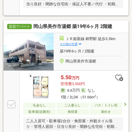
当り良好・閑静な住宅街・保証人不要／代行 ・初期費
用カード決済可・家賃カード決済可
岡山県美作市湯郷 築19年6ヶ月 2階建
賃貸アパート
ＪＲ姫新線 林野駅 徒歩3.2km
その他の交通
築19年6ヶ月 / 2階建
岡山県美作市湯郷
5.50
万円
管理費3,500円
6.6万円
なし
2
1階 / 2LDK（51.66m
）
礼金なし
二人暮らし
バス・トイレ別
駐車場(近隣含)
角部屋
南向き
二人入居可・駐車場2台分・角部屋・外観タイル張
り・管理人巡回・日当り良好・閑静な住宅街・初期費