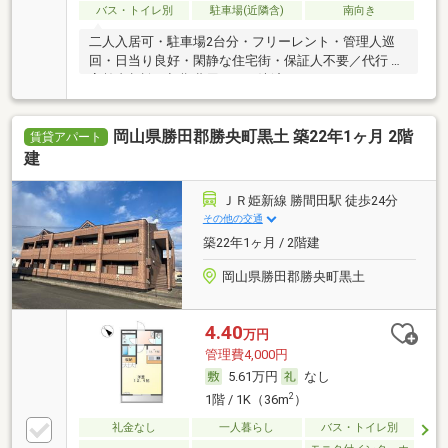
バス・トイレ別
駐車場(近隣含)
南向き
二人入居可・駐車場2台分・フリーレント・管理人巡
回・日当り良好・閑静な住宅街・保証人不要／代行 ・
高齢者相談・初期費用カード決済可
岡山県勝田郡勝央町黒土 築22年1ヶ月 2階
賃貸アパート
建
ＪＲ姫新線 勝間田駅 徒歩24分
その他の交通
築22年1ヶ月 / 2階建
岡山県勝田郡勝央町黒土
4.40
万円
管理費4,000円
5.61万円
なし
2
1階 / 1K（36m
）
礼金なし
一人暮らし
バス・トイレ別