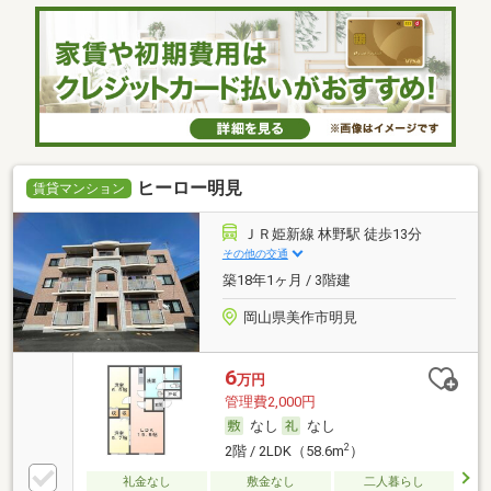
ヒーロー明見
賃貸マンション
ＪＲ姫新線 林野駅 徒歩13分
その他の交通
築18年1ヶ月 / 3階建
岡山県美作市明見
6
万円
管理費2,000円
なし
なし
2
2階 / 2LDK（58.6m
）
礼金なし
敷金なし
二人暮らし