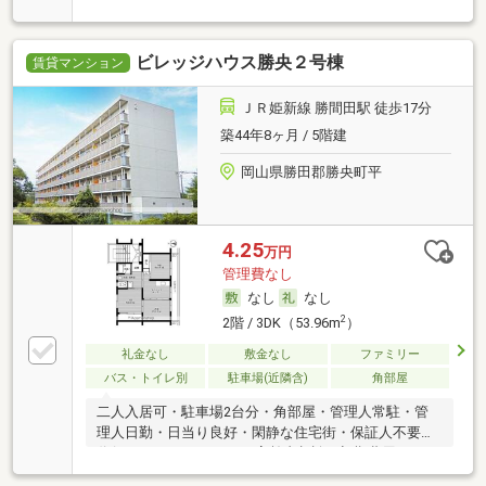
用カード決済可・家賃カード決済可
ビレッジハウス勝央２号棟
賃貸マンション
ＪＲ姫新線 勝間田駅 徒歩17分
築44年8ヶ月 / 5階建
岡山県勝田郡勝央町平
4.25
万円
管理費なし
なし
なし
2
2階 / 3DK（53.96m
）
礼金なし
敷金なし
ファミリー
バス・トイレ別
駐車場(近隣含)
角部屋
二人入居可・駐車場2台分・角部屋・管理人常駐・管
理人日勤・日当り良好・閑静な住宅街・保証人不要／
代行 ・ルームシェア可・高齢者相談・初期費用カード
決済可