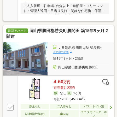
二人入居可・駐車場3台分以上・角部屋・フリーレン
ト・管理人巡回・日当り良好・閑静な住宅街・保証人
不要／代行 ・高齢者相談・初期費用カード決済可
岡山県勝田郡勝央町勝間田 築15年9ヶ月 2
賃貸アパート
階建
ＪＲ姫新線 勝間田駅 徒歩8分
その他の交通
築15年9ヶ月 / 2階建
岡山県勝田郡勝央町勝間田
4.60
万円
管理費3,500円
なし
1ヶ月
2
1階 / 2DK（45.06m
）
敷金なし
二人暮らし
バス・トイレ別
モニタ付インターホ
駐車場(近隣含)
南向き
ン