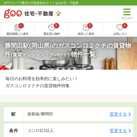
NTTグループ運営の不動産総合サイト goo住宅・不動産
1
0
0
0
最近検索した条件
最近見た物件
保存した条件
お気に入り
勝間田駅(岡山県)のガスコンロ２クチの賃貸物
件
物件一覧
(賃貸マンション・アパート)
毎日のお料理を効率的に楽しみたい！
ガスコンロ２クチの賃貸物件特集
駅
変更する
姫新線/勝間田
条件
変更する
コンロ2口以上