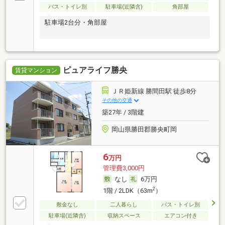
バス・トイレ別
駐車場(近隣含)
角部屋
駐車場2台分・角部屋
ピュアライフ勝央
賃貸マンション
ＪＲ姫新線 勝間田駅 徒歩8分
その他の交通
築27年 / 3階建
岡山県勝田郡勝央町岡
6
万円
管理費3,000円
なし
6万円
2
1階 / 2LDK（63m
）
敷金なし
二人暮らし
バス・トイレ別
駐車場(近隣含)
収納スペース
エアコン付き