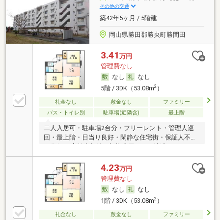
その他の交通
築42年5ヶ月 / 5階建
岡山県勝田郡勝央町勝間田
3.41
万円
管理費なし
なし
なし
2
5階 / 3DK（53.08m
）
礼金なし
敷金なし
ファミリー
バス・トイレ別
駐車場(近隣含)
最上階
二人入居可・駐車場2台分・フリーレント・管理人巡
回・最上階・日当り良好・閑静な住宅街・保証人不要
／代行 ・高齢者相談・初期費用カード決済可
4.23
万円
管理費なし
なし
なし
2
1階 / 3DK（53.08m
）
礼金なし
敷金なし
ファミリー