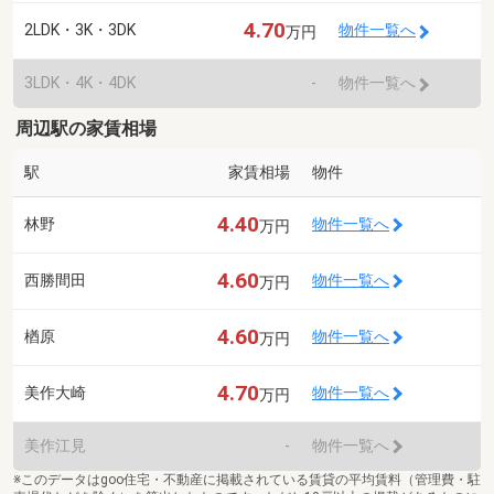
4.70
2LDK・3K・3DK
物件一覧へ
万円
3LDK・4K・4DK
-
物件一覧へ
周辺駅の家賃相場
駅
家賃相場
物件
4.40
林野
物件一覧へ
万円
4.60
西勝間田
物件一覧へ
万円
4.60
楢原
物件一覧へ
万円
4.70
美作大崎
物件一覧へ
万円
美作江見
-
物件一覧へ
※このデータはgoo住宅・不動産に掲載されている賃貸の平均賃料（管理費・駐