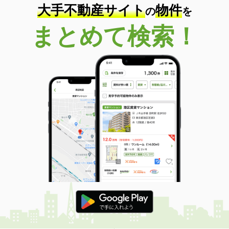
大手不動産サイト
物件
の
を
まとめて検索！