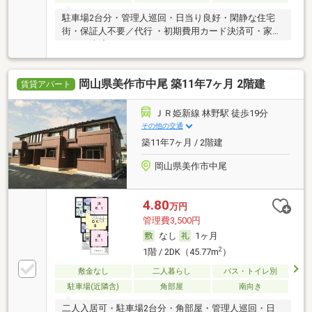
駐車場2台分・管理人巡回・日当り良好・閑静な住宅
街・保証人不要／代行 ・初期費用カード決済可・家賃
カード決済可
岡山県美作市中尾 築11年7ヶ月 2階建
賃貸アパート
ＪＲ姫新線 林野駅 徒歩19分
その他の交通
築11年7ヶ月 / 2階建
岡山県美作市中尾
4.80
万円
管理費3,500円
なし
1ヶ月
2
1階 / 2DK（45.77m
）
敷金なし
二人暮らし
バス・トイレ別
駐車場(近隣含)
角部屋
南向き
二人入居可・駐車場2台分・角部屋・管理人巡回・日