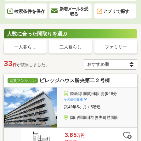
新着メールを受
検索条件を保存
アプリで探す
取る
人数に合った間取りを選ぶ
一人暮らし
二人暮らし
ファミリー
33
件
が該当しました。
ビレッジハウス勝央第二２号棟
賃貸マンション
姫新線 勝間田駅 徒歩18分
その他の交通
築42年5ヶ月 / 5階建
岡山県勝田郡勝央町勝間田
3.85
万円