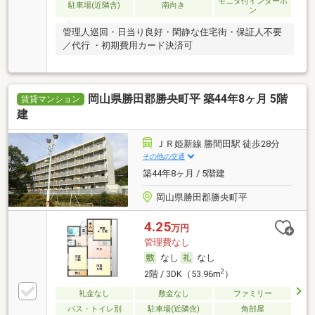
モニタ付インターホ
駐車場(近隣含)
南向き
ン
管理人巡回・日当り良好・閑静な住宅街・保証人不要
／代行 ・初期費用カード決済可
岡山県勝田郡勝央町平 築44年8ヶ月 5階
賃貸マンション
建
ＪＲ姫新線 勝間田駅 徒歩28分
その他の交通
築44年8ヶ月 / 5階建
岡山県勝田郡勝央町平
4.25
万円
管理費なし
なし
なし
2
2階 / 3DK（53.96m
）
礼金なし
敷金なし
ファミリー
バス・トイレ別
駐車場(近隣含)
角部屋