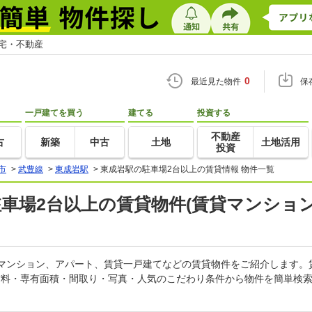
住宅・不動産
0
最近見た物件
保
一戸建てを買う
建てる
投資する
不動産
古
新築
中古
土地
土地活用
投資
市
>
武豊線
>
東成岩駅
>
東成岩駅の駐車場2台以上の賃貸情報 物件一覧
駐車場2台以上の賃貸物件(賃貸マンション
貸マンション、アパート、賃貸一戸建てなどの賃貸物件をご紹介します
賃料・専有面積・間取り・写真・人気のこだわり条件から物件を簡単検索