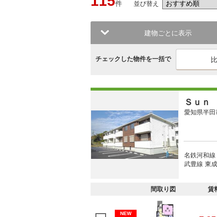
115
件
並び替え
建物ごとに表示
チェックした物件を一括で
Ｓｕｎ
愛知県半田
名鉄河和線 
武豊線 東成
間取り図
賃
NEW