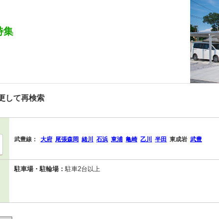
特集
更して再検索
武豊線：
大府
尾張森岡
緒川
石浜
東浦
亀崎
乙川
半田
東成岩
武豊
駐車場・駐輪場：
駐車2台以上