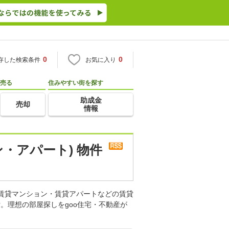
0
0
存した検索条件
お気に入り
売る
住みやすい街を探す
助成金
売却
情報
・アパート) 物件
。賃貸マンション・賃貸アパートなどの賃貸
。理想の部屋探しをgoo住宅・不動産が