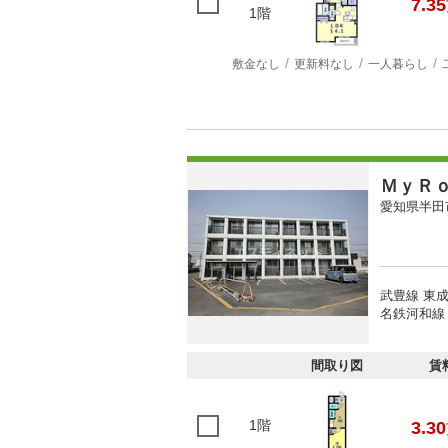
7.35
1階
敷金なし
更新料なし
一人暮らし
ＭｙＲ
愛知県半田
武豊線 東成
名鉄河和線 
間取り図
賃
1階
3.30