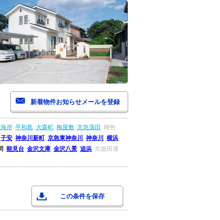
森海岸
平和島
大森町
梅屋敷
京急蒲田
雑色
子安
神奈川新町
京急東神奈川
神奈川
横浜
岡
能見台
金沢文庫
金沢八景
追浜
京急田浦
この条件を保存