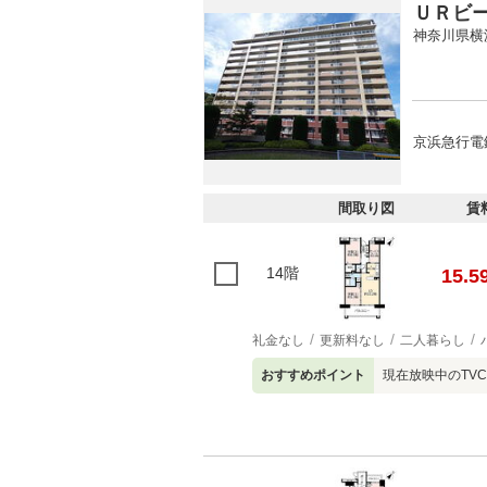
ＵＲビ
神奈川県横
京浜急行電
間取り図
賃
14階
15.5
礼金なし
更新料なし
二人暮らし
おすすめポイント
現在放映中のTV