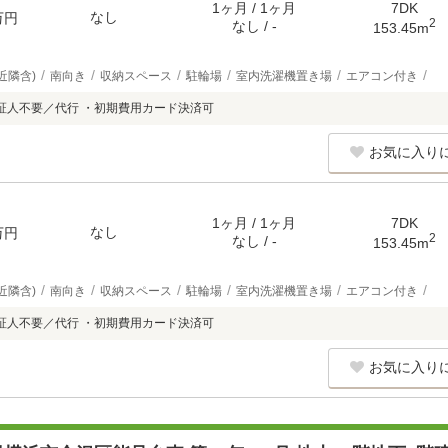
1ヶ月 / 1ヶ月
7DK
なし
万円
2
なし / -
153.45m
近隣含)
南向き
収納スペース
駐輪場
室内洗濯機置き場
エアコン付き
証人不要／代行 ・初期費用カード決済可
お気に入り
1ヶ月 / 1ヶ月
7DK
なし
万円
2
なし / -
153.45m
近隣含)
南向き
収納スペース
駐輪場
室内洗濯機置き場
エアコン付き
証人不要／代行 ・初期費用カード決済可
お気に入り