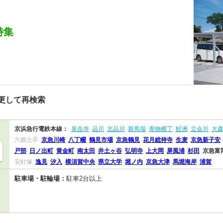
特集
更して再検索
京浜急行電鉄本線：
泉岳寺
品川
北品川
新馬場
青物横丁
鮫洲
立会川
大
六郷土手
京急川崎
八丁畷
鶴見市場
京急鶴見
花月総持寺
生麦
京急新子安
戸部
日ノ出町
黄金町
南太田
井土ヶ谷
弘明寺
上大岡
屏風浦
杉田
京急富
安針塚
逸見
汐入
横須賀中央
県立大学
堀ノ内
京急大津
馬堀海岸
浦賀
駐車場・駐輪場：
駐車2台以上