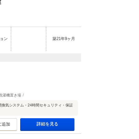
建
ョン
築21年9ヶ月
洗濯機置き場
間換気システム・24時間セキュリティ・保証
詳細を見る
に追加