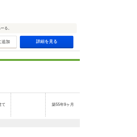
あーる。
詳細を見る
に追加
建て
築55年9ヶ月