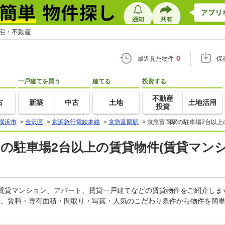
住宅・不動産
0
最近見た物件
保
一戸建てを買う
建てる
投資する
不動産
古
新築
中古
土地
土地活用
投資
横浜市
>
金沢区
>
京浜急行電鉄本線
>
京急富岡駅
>
京急富岡駅の駐車場2台以上
)の駐車場2台以上の賃貸物件(賃貸マン
の賃貸マンション、アパート、賃貸一戸建てなどの賃貸物件をご紹介し
産。賃料・専有面積・間取り・写真・人気のこだわり条件から物件を簡単