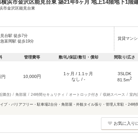
横浜市金沢区能見台東 築21年9ヶ月 地上14階地下1階
浜市金沢区能見台東
見台駅 徒歩7分
賃貸マンシ
急富岡駅 徒歩19分
料
管理費等
敷/礼/保証/敷引・償却
間取り/広さ
1ヶ月 / 1.1ヶ月
3SLDK
10,000円
万円
2
なし / -
81.5m
近隣含)
角部屋
24時間セキュリティ
オートロック付き
収納スペース
室内
イプ・バリアフリー・駐車場2台分・角部屋・外観タイル張り・管理人常駐・24時
お気に入り