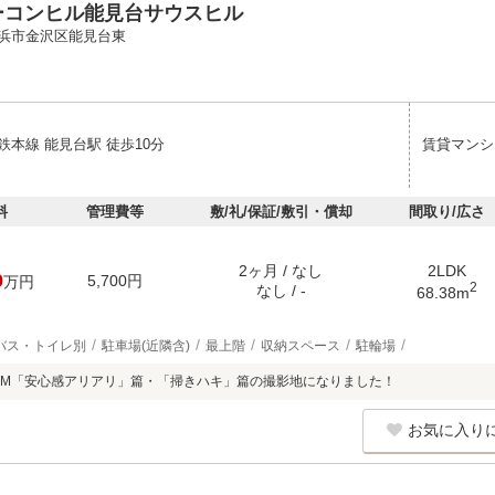
ーコンヒル能見台サウスヒル
浜市金沢区能見台東
鉄本線 能見台駅 徒歩10分
賃貸マンシ
料
管理費等
敷/礼/保証/敷引・償却
間取り/広さ
2ヶ月 / なし
2LDK
9
5,700円
万円
2
なし / -
68.38m
バス・トイレ別
駐車場(近隣含)
最上階
収納スペース
駐輪場
CM「安心感アリアリ」篇・「掃きハキ」篇の撮影地になりました！
お気に入り