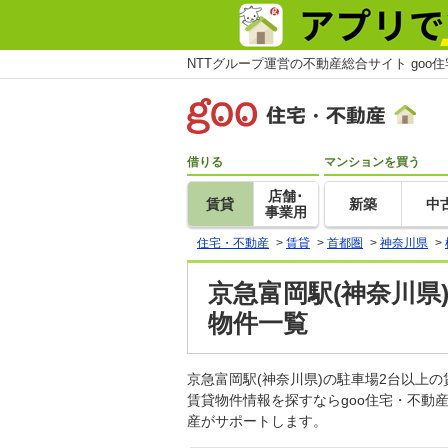
NTTグループ運営の不動産総合サイト goo
借りる
マンションを買う
店舗･
賃貸
新築
中
事業用
住宅・不動産
>
賃貸
>
首都圏
>
神奈川県
>
京急富岡駅(神奈川県
物件一覧
京急富岡駅(神奈川県)の駐車場2台以上
賃貸物件情報を探すならgoo住宅・不動
産がサポートします。