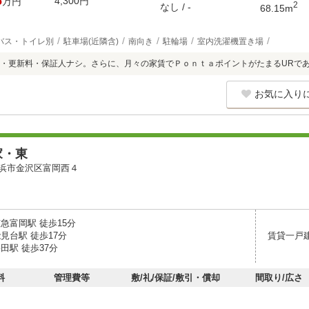
6
4,300円
万円
2
なし / -
68.15m
バス・トイレ別
駐車場(近隣含)
南向き
駐輪場
室内洗濯機置き場
・更新料・保証人ナシ。さらに、月々の家賃でＰｏｎｔａポイントがたまるURで
お気に入り
家・東
浜市金沢区富岡西４
急富岡駅 徒歩15分
見台駅 徒歩17分
賃貸一戸
田駅 徒歩37分
料
管理費等
敷/礼/保証/敷引・償却
間取り/広さ