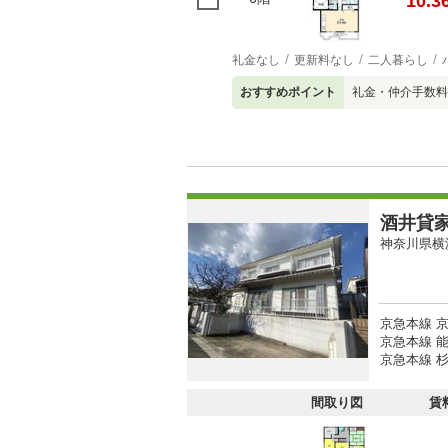
10.3
礼金なし
更新料なし
二人暮らし
おすすめポイント
礼金・仲介手数料
酒井貸
神奈川県横
京急本線 京
京急本線 能
京急本線 杉
間取り図
賃