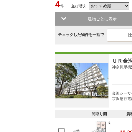
4
件
並び替え
建物ごとに表示
チェックした物件を一括で
ＵＲ金
神奈川県横
金沢シーサ
京浜急行電
間取り図
賃
6階