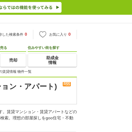
0
0
存した検索条件
お気に入り
売る
住みやすい街を探す
助成金
売却
情報
の賃貸情報 物件一覧
ション・アパート)
ます。賃貸マンション・賃貸アパートなどの
検索。理想の部屋探しをgoo住宅・不動