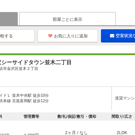
部屋ごとに表示
お気に入りに追加
空室状況
沢シーサイドタウン並木二丁目
浜市金沢区並木２丁目
イドＬ 並木中央駅 徒歩10分
賃貸マンシ
鉄本線 京急富岡駅 徒歩12分
料
管理費等
敷/礼/保証/敷引・償却
間取り/広さ
2ヶ月 / なし
2LDK