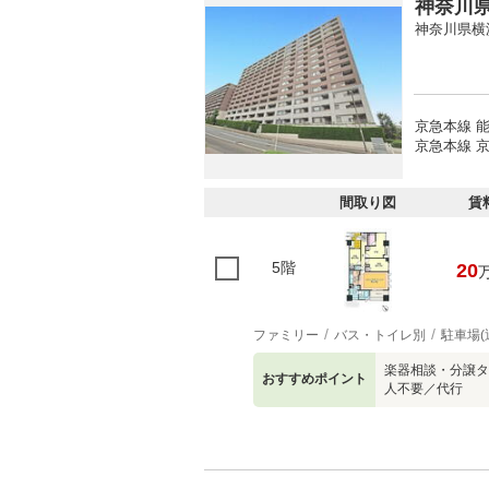
神奈川県
神奈川県横
京急本線 能
京急本線 京
間取り図
賃
5階
20
ファミリー
バス・トイレ別
駐車場(
楽器相談・分譲タ
おすすめポイント
人不要／代行