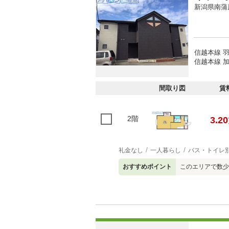
新潟県南蒲
信越本線 羽
信越本線 加
間取り図
賃
2階
3.20
礼金なし
一人暮らし
バス・トイレ
おすすめポイント
このエリアで数少