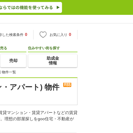
0
0
存した検索条件
お気に入り
売る
住みやすい街を探す
助成金
売却
情報
 物件一覧
・アパート) 物件
。賃貸マンション・賃貸アパートなどの賃貸
。理想の部屋探しをgoo住宅・不動産が