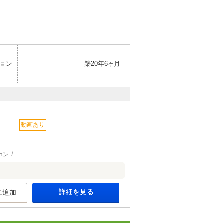
ョン
築20年6ヶ月
動画あり
ホン
詳細を見る
に追加