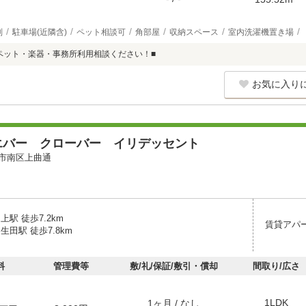
別
駐車場(近隣含)
ペット相談可
角部屋
収納スペース
室内洗濯機置き場
家■ペット・楽器・事務所利用相談ください！■
お気に入り
エバー クローバー イリデッセント
市南区上曲通
上駅 徒歩7.2km
賃貸アパ
生田駅 徒歩7.8km
料
管理費等
敷/礼/保証/敷引・償却
間取り/広さ
1LDK
1ヶ月 / なし