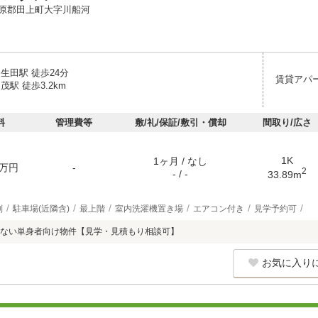
原郡田上町大字川船河
生田駅 徒歩24分
賃貸アパ
茂駅 徒歩3.2km
料
管理費等
敷/礼/保証/敷引・償却
間取り/広さ
1K
1ヶ月 / なし
万円
-
2
- / -
33.89m
別
駐車場(近隣含)
最上階
室内洗濯機置き場
エアコン付き
見学予約可
ない単身者向け物件【見学・見積もり相談可】
お気に入り