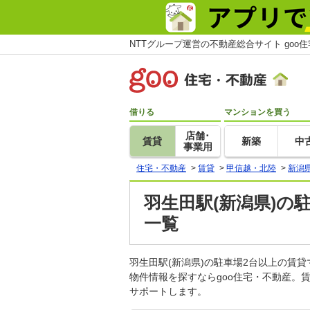
NTTグループ運営の不動産総合サイト goo
借りる
マンションを買う
店舗･
賃貸
新築
中
事業用
住宅・不動産
>
賃貸
>
甲信越・北陸
>
新潟
羽生田駅(新潟県)の
一覧
羽生田駅(新潟県)の駐車場2台以上の賃
物件情報を探すならgoo住宅・不動産。
サポートします。