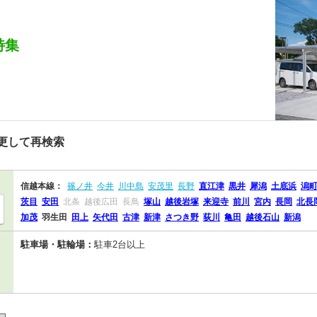
特集
更して再検索
信越本線：
篠ノ井
今井
川中島
安茂里
長野
直江津
黒井
犀潟
土底浜
潟
茨目
安田
北条
越後広田
長鳥
塚山
越後岩塚
来迎寺
前川
宮内
長岡
北長
加茂
羽生田
田上
矢代田
古津
新津
さつき野
荻川
亀田
越後石山
新潟
駐車場・駐輪場：
駐車2台以上