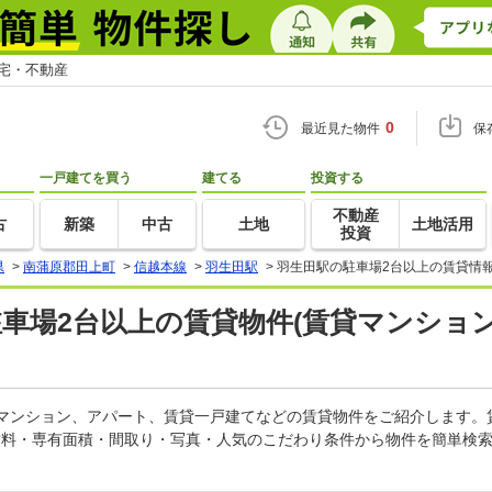
住宅・不動産
0
最近見た物件
保
一戸建てを買う
建てる
投資する
不動産
古
新築
中古
土地
土地活用
投資
県
>
南蒲原郡田上町
>
信越本線
>
羽生田駅
>
羽生田駅の駐車場2台以上の賃貸情報
駐車場2台以上の賃貸物件(賃貸マンション
貸マンション、アパート、賃貸一戸建てなどの賃貸物件をご紹介します
賃料・専有面積・間取り・写真・人気のこだわり条件から物件を簡単検索