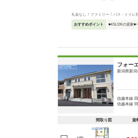
礼金なし
ファミリー
バス・トイレ
おすすめポイント
■4SLDKの貸
フォー
新潟県新潟
信越本線 田
信越本線 羽
間取り図
賃