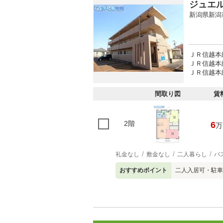
ジュエ
新潟県新潟
ＪＲ信越本線
ＪＲ信越本線
ＪＲ信越本線
間取り図
賃
2階
6
万
礼金なし
敷金なし
二人暮らし
バ
おすすめポイント
二人入居可・駐車