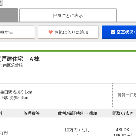
部屋ごとに表示
お気に入りに追加
空室状況
貸戸建住宅 Ａ棟
市南区茨曽根
生田駅 徒歩5.1km
賃貸一戸
上駅 徒歩5.3km
料
管理費等
敷/礼/保証/敷引・償却
間取り/広さ
4SLDK
10万円 / なし
万円
-
2
- / -
155.52m