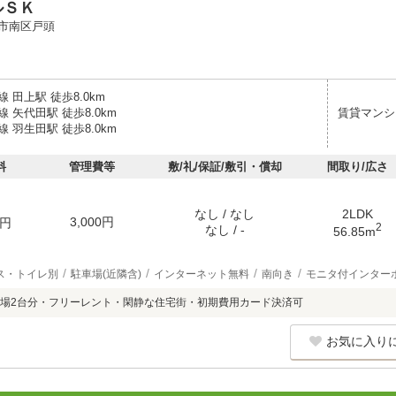
ルＳＫ
市南区戸頭
 田上駅 徒歩8.0km
 矢代田駅 徒歩8.0km
賃貸マンシ
 羽生田駅 徒歩8.0km
料
管理費等
敷/礼/保証/敷引・償却
間取り/広さ
なし / なし
2LDK
3,000円
円
2
なし / -
56.85m
ス・トイレ別
駐車場(近隣含)
インターネット無料
南向き
モニタ付インター
場2台分・フリーレント・閑静な住宅街・初期費用カード決済可
お気に入り