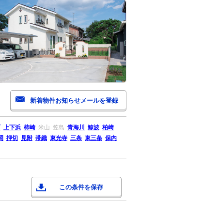
町
上下浜
柿崎
米山
笠島
青海川
鯨波
柏崎
岡
押切
見附
帯織
東光寺
三条
東三条
保内
この条件を保存