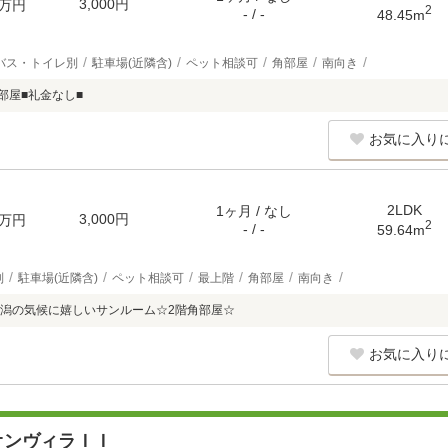
3,000円
万円
2
- / -
48.45m
バス・トイレ別
駐車場(近隣含)
ペット相談可
角部屋
南向き
部屋■礼金なし■
お気に入り
2LDK
1ヶ月 / なし
3,000円
万円
2
- / -
59.64m
別
駐車場(近隣含)
ペット相談可
最上階
角部屋
南向き
潟の気候に嬉しいサンルーム☆2階角部屋☆
お気に入り
オンヴィラＩＩ