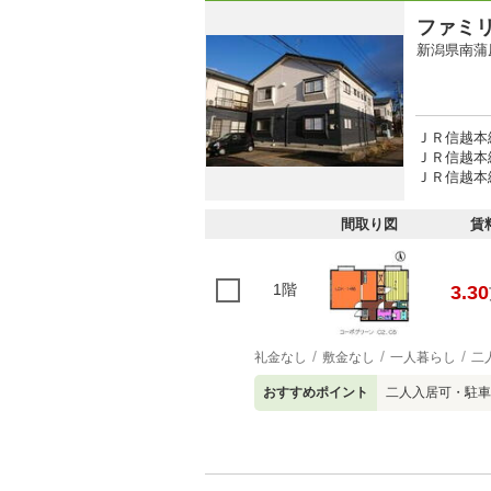
ファミ
新潟県南蒲
ＪＲ信越本
ＪＲ信越本線
ＪＲ信越本線
間取り図
賃
1階
3.30
礼金なし
敷金なし
一人暮らし
二
おすすめポイント
二人入居可・駐車