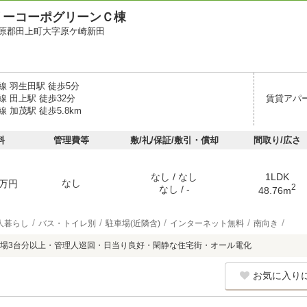
リーコーポグリーンＣ棟
原郡田上町大字原ケ崎新田
線 羽生田駅 徒歩5分
 田上駅 徒歩32分
賃貸アパ
 加茂駅 徒歩5.8km
料
管理費等
敷/礼/保証/敷引・償却
間取り/広さ
なし / なし
1LDK
なし
万円
2
なし / -
48.76m
人暮らし
バス・トイレ別
駐車場(近隣含)
インターネット無料
南向き
場3台分以上・管理人巡回・日当り良好・閑静な住宅街・オール電化
お気に入り