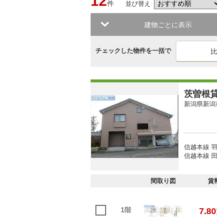
12
件
並び替え
建物ごとに表示
チェックした物件を一括で
茨曽根
新潟県新潟
信越本線 羽
信越本線 田
間取り図
賃
1階
7.80