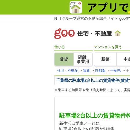
NTTグループ運営の不動産総合サイト goo
借りる
マンションを買う
店舗･
賃貸
新築
中
事業用
住宅・不動産
>
賃貸
>
首都圏
>
千葉県
>
千
千葉県の駐車場2台以上の賃貸物件(賃貸
※乗車する時間帯や乗り換え時間によって、実
駐車場2台以上の賃貸物件
新生活は愛車と一緒に
駐車場2台以上の賃貸物件特集