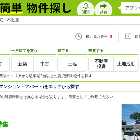
住宅・不動産
0
最近見た物件
保
一戸建てを買う
建てる
投資する
不動産
古
新築
中古
土地
土地活用
投資
葉県のエリアから駐車場2台以上の賃貸情報 物件を探す
マンション・アパート)をエリアから探す
際の所要時間とは異なる場合があります。目安としてご利用ください。
特集