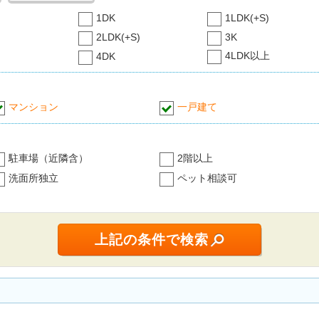
1DK
1LDK(+S)
2LDK(+S)
3K
4LDK以上
4DK
マンション
一戸建て
駐車場（近隣含）
2階以上
洗面所独立
ペット相談可