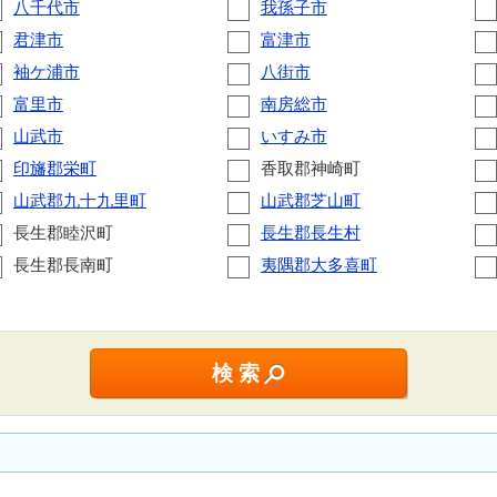
八千代市
我孫子市
君津市
富津市
袖ケ浦市
八街市
富里市
南房総市
山武市
いすみ市
印旛郡栄町
香取郡神崎町
山武郡九十九里町
山武郡芝山町
長生郡睦沢町
長生郡長生村
長生郡長南町
夷隅郡大多喜町