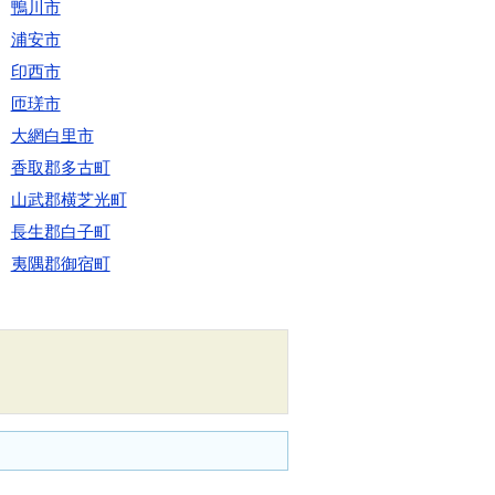
鴨川市
浦安市
印西市
匝瑳市
大網白里市
香取郡多古町
山武郡横芝光町
長生郡白子町
夷隅郡御宿町