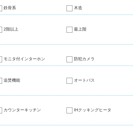
鉄骨系
木造
2階以上
最上階
モニタ付インターホン
防犯カメラ
追焚機能
オートバス
カウンターキッチン
IHクッキングヒータ