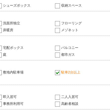
シューズボックス
収納スペース
洗面所独立
フローリング
床暖房
メゾネット
宅配ボックス
バルコニー
庭
都市ガス
敷地内駐車場
駐車2台以上
即入居可
二人入居可
事務所利用可
高齢者相談