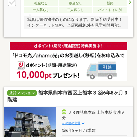
礼金なし
敷金なし
新築
一人暮らし
二人暮らし
バス・トイレ別
写真は類似物件のものになります。新築予約受付中！
インターネット無料。当店掲載以外も見学相談可能で
す。
熊本県熊本市西区上熊本３ 築6年8ヶ月 3
賃貸マンション
階建
ＪＲ鹿児島本線 上熊本駅 徒歩9
分
その他の交通
築6年8ヶ月 / 3階建