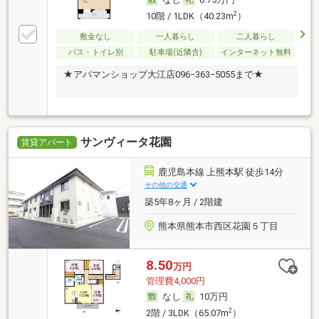
2
10階 / 1LDK（40.23m
）
敷金なし
一人暮らし
二人暮らし
バス・トイレ別
駐車場(近隣含)
インターネット無料
★アパマンショップ大江店096−363−5055まで★
サンヴィータ花園
賃貸アパート
鹿児島本線 上熊本駅 徒歩14分
その他の交通
築5年8ヶ月 / 2階建
熊本県熊本市西区花園５丁目
8.50
万円
管理費4,000円
なし
10万円
2
2階 / 3LDK（65.07m
）