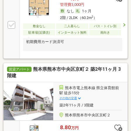
管理費3,000円
なし
1ヶ月
2
2階 / 2LDK（60.2m
）
敷金なし
二人暮らし
バス・トイレ別
駐車場(近隣含)
インターネット無料
南向き
初期費用カード決済可
熊本県熊本市中央区京町２ 築2年11ヶ月 3
賃貸アパート
階建
熊本市電上熊本線 県立体育館前
駅 徒歩15分
その他の交通
築2年11ヶ月 / 3階建
熊本県熊本市中央区京町２
8.80
万円