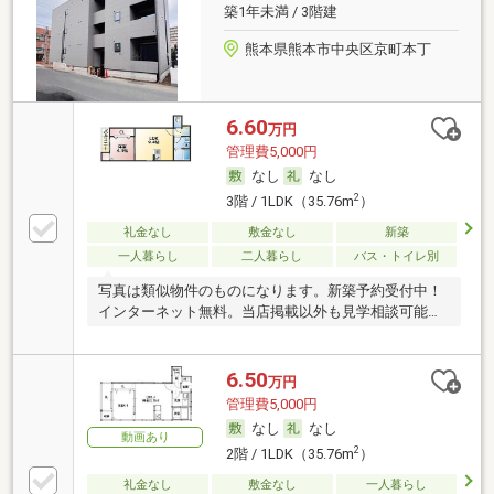
築1年未満 / 3階建
熊本県熊本市中央区京町本丁
6.60
万円
管理費5,000円
なし
なし
2
3階 / 1LDK（35.76m
）
礼金なし
敷金なし
新築
一人暮らし
二人暮らし
バス・トイレ別
写真は類似物件のものになります。新築予約受付中！
インターネット無料。当店掲載以外も見学相談可能で
す。
6.50
万円
管理費5,000円
なし
なし
動画あり
2
2階 / 1LDK（35.76m
）
礼金なし
敷金なし
一人暮らし