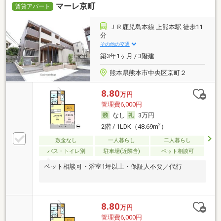
マーレ京町
賃貸アパート
ＪＲ鹿児島本線 上熊本駅 徒歩11
分
その他の交通
築3年1ヶ月 / 3階建
熊本県熊本市中央区京町２
8.80
万円
管理費6,000円
なし
3万円
2
2階 / 1LDK（48.69m
）
敷金なし
一人暮らし
二人暮らし
バス・トイレ別
駐車場(近隣含)
ペット相談可
ペット相談可・浴室1坪以上・保証人不要／代行
8.80
万円
管理費6,000円