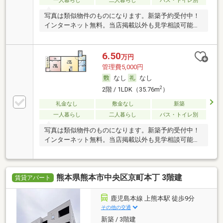
一人暮らし
二人暮らし
バス・トイレ別
写真は類似物件のものになります。新築予約受付中！
インターネット無料。当店掲載以外も見学相談可能で
す。
6.50
万円
管理費5,000円
なし
なし
2
2階 / 1LDK（35.76m
）
礼金なし
敷金なし
新築
一人暮らし
二人暮らし
バス・トイレ別
写真は類似物件のものになります。新築予約受付中！
インターネット無料。当店掲載以外も見学相談可能で
す。
熊本県熊本市中央区京町本丁 3階建
賃貸アパート
鹿児島本線 上熊本駅 徒歩9分
その他の交通
新築 / 3階建