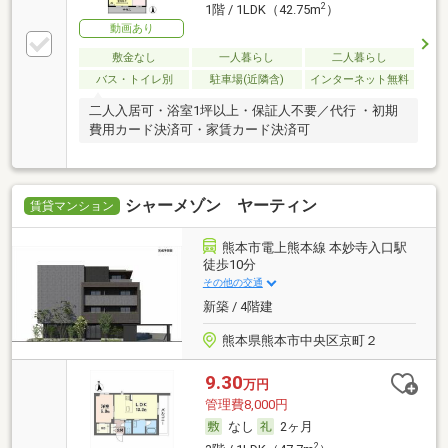
2
1階 / 1LDK（42.75m
）
動画あり
敷金なし
一人暮らし
二人暮らし
バス・トイレ別
駐車場(近隣含)
インターネット無料
二人入居可・浴室1坪以上・保証人不要／代行 ・初期
費用カード決済可・家賃カード決済可
シャーメゾン ヤーティン
賃貸マンション
熊本市電上熊本線 本妙寺入口駅
徒歩10分
その他の交通
新築 / 4階建
熊本県熊本市中央区京町２
9.30
万円
管理費8,000円
なし
2ヶ月
2