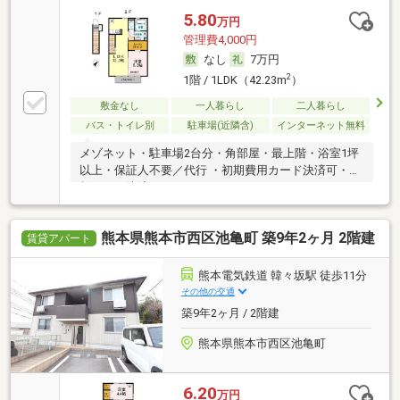
5.80
万円
管理費4,000円
なし
7万円
2
1階 / 1LDK（42.23m
）
敷金なし
一人暮らし
二人暮らし
バス・トイレ別
駐車場(近隣含)
インターネット無料
メゾネット・駐車場2台分・角部屋・最上階・浴室1坪
以上・保証人不要／代行 ・初期費用カード決済可・家
賃カード決済可
熊本県熊本市西区池亀町 築9年2ヶ月 2階建
賃貸アパート
熊本電気鉄道 韓々坂駅 徒歩11分
その他の交通
築9年2ヶ月 / 2階建
熊本県熊本市西区池亀町
6.20
万円