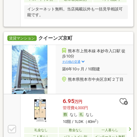
インターネット無料。当店掲載以外も一括見学相談可
能です。
クイーンズ京町
賃貸マンション
熊本市上熊本線 本妙寺入口駅 徒
歩10分
その他の交通
築6年10ヶ月 / 10階建
熊本県熊本市中央区京町２丁目
6.95
万円
管理費4,000円
なし
なし
2
10階 / 1LDK（40m
）
礼金なし
敷金なし
一人暮らし
二人暮らし
バス・トイレ別
インターネット無料