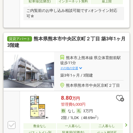
駐車場(近隣含)
インターネット無料
最上階
ご内覧前のお申し込み相談可能です♪オンライン対応
可☆
熊本県熊本市中央区京町２丁目 築3年1ヶ月
賃貸アパート
3階建
熊本市上熊本線 県立体育館前駅
徒歩11分
その他の交通
築3年1ヶ月 / 3階建
熊本県熊本市中央区京町２丁目
8.80
万円
管理費6,000円
なし
3万円
2
2階 / 1LDK（48.69m
）
敷金なし
一人暮らし
二人暮らし
バス・トイレ別
駐車場(近隣含)
ペット相談可