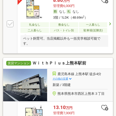
8.80
万円
管理費6,000円
なし
なし
2
3階 / 1LDK（48.69m
）
礼金なし
敷金なし
一人暮らし
二人暮らし
バス・トイレ別
駐車場(近隣含)
ペット飼育可。当店掲載以外も一括見学相談可能で
す。
ＷｉｔｈＰｌｕｓ上熊本駅前
賃貸マンション
鹿児島本線 上熊本駅 徒歩4分
その他の交通
新築 / 3階建
熊本県熊本市西区上熊本３丁目
13.10
万円
管理費7,000円