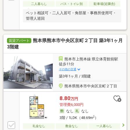
二人暮らし
バス・トイレ別
駐車場(近隣含)
ペット相談可・二人入居可・角部屋・事務所使用可・
管理人巡回
熊本県熊本市中央区京町２丁目 築3年1ヶ月
賃貸アパート
3階建
熊本市上熊本線 県立体育館前駅
徒歩11分
その他の交通
築3年1ヶ月 / 3階建
熊本県熊本市中央区京町２丁目
8.80
万円
管理費6,000円
なし
なし
2
3階 / 1LDK（48.69m
）
礼金なし
敷金なし
一人暮らし