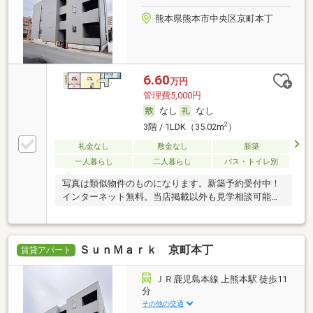
熊本県熊本市中央区京町本丁
6.60
万円
管理費5,000円
なし
なし
2
3階 / 1LDK（35.02m
）
礼金なし
敷金なし
新築
一人暮らし
二人暮らし
バス・トイレ別
写真は類似物件のものになります。新築予約受付中！
インターネット無料。当店掲載以外も見学相談可能で
す。
ＳｕｎＭａｒｋ 京町本丁
賃貸アパート
ＪＲ鹿児島本線 上熊本駅 徒歩11
分
その他の交通