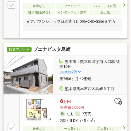
敷金なし
ファミリー
バス・トイレ別
駐車場(近隣含)
インターネット無料
最上階
☆アパマンショップ日赤通り店096−243−5556まで☆
ブエナビスタ島崎
賃貸アパート
熊本市上熊本線 本妙寺入口駅 徒
歩15分
その他の交通
築7年6ヶ月 / 2階建
熊本県熊本市西区島崎６丁目
6
万円
管理費5,000円
なし
7万円
2
2階 / 1LDK（45.4m
）
敷金なし
一人暮らし
二人暮らし