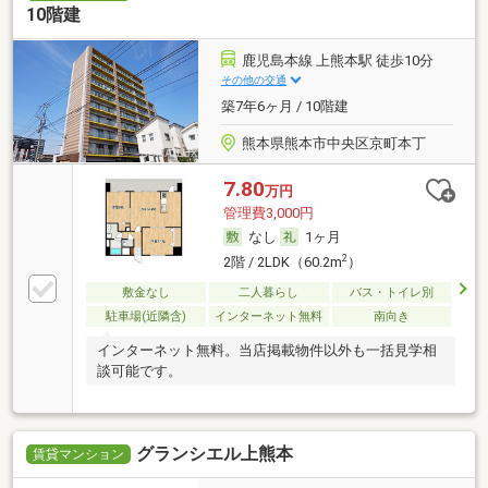
10階建
鹿児島本線 上熊本駅 徒歩10分
その他の交通
築7年6ヶ月 / 10階建
熊本県熊本市中央区京町本丁
7.80
万円
管理費3,000円
なし
1ヶ月
2
2階 / 2LDK（60.2m
）
敷金なし
二人暮らし
バス・トイレ別
駐車場(近隣含)
インターネット無料
南向き
インターネット無料。当店掲載物件以外も一括見学相
談可能です。
グランシエル上熊本
賃貸マンション