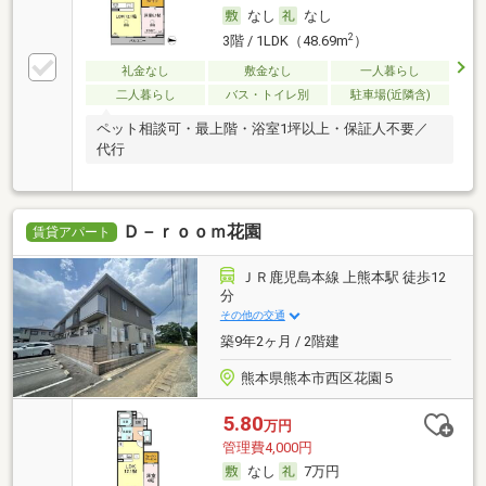
なし
なし
2
3階 / 1LDK（48.69m
）
礼金なし
敷金なし
一人暮らし
二人暮らし
バス・トイレ別
駐車場(近隣含)
ペット相談可・最上階・浴室1坪以上・保証人不要／
代行
Ｄ－ｒｏｏｍ花園
賃貸アパート
ＪＲ鹿児島本線 上熊本駅 徒歩12
分
その他の交通
築9年2ヶ月 / 2階建
熊本県熊本市西区花園５
5.80
万円
管理費4,000円
なし
7万円