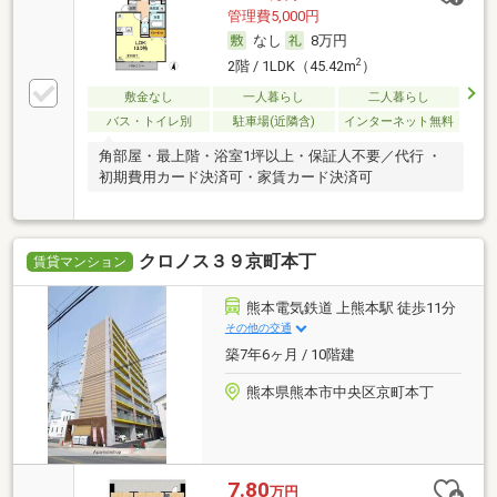
管理費5,000円
なし
8万円
2
2階 / 1LDK（45.42m
）
敷金なし
一人暮らし
二人暮らし
バス・トイレ別
駐車場(近隣含)
インターネット無料
角部屋・最上階・浴室1坪以上・保証人不要／代行 ・
初期費用カード決済可・家賃カード決済可
クロノス３９京町本丁
賃貸マンション
熊本電気鉄道 上熊本駅 徒歩11分
その他の交通
築7年6ヶ月 / 10階建
熊本県熊本市中央区京町本丁
7.80
万円