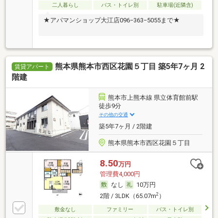
二人暮らし
バス・トイレ別
駐車場(近隣含)
★アパマンショップ大江店096−363−5055まで★
熊本県熊本市西区花園５丁目 築5年7ヶ月 2
賃貸アパート
階建
熊本市上熊本線 県立体育館前駅
徒歩9分
その他の交通
築5年7ヶ月 / 2階建
熊本県熊本市西区花園５丁目
8.50
万円
管理費4,000円
なし
10万円
2
2階 / 3LDK（65.07m
）
敷金なし
ファミリー
バス・トイレ別