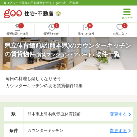
NTTグループ運営の不動産総合サイト goo住宅・不動産
1
0
0
0
最近検索した条件
最近見た物件
保存した条件
お気に入り
県立体育館前駅(熊本県)のカウンターキッチン
の賃貸物件
物件一覧
(賃貸マンション・アパート)
毎日の料理も楽しくなりそう
カウンターキッチンのある賃貸物件特集
駅
変更する
熊本市上熊本線/県立体育館前
条件
変更する
カウンターキッチン