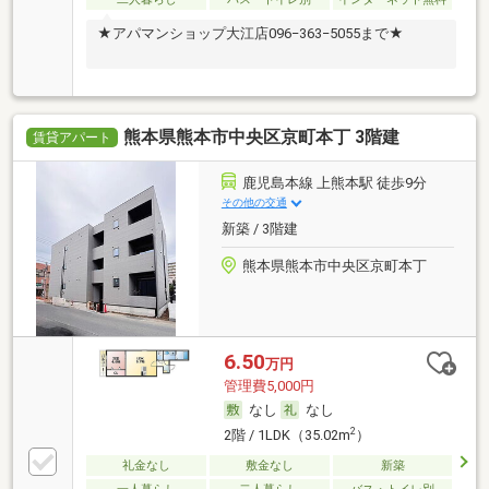
★アパマンショップ大江店096−363−5055まで★
熊本県熊本市中央区京町本丁 3階建
賃貸アパート
鹿児島本線 上熊本駅 徒歩9分
その他の交通
新築 / 3階建
熊本県熊本市中央区京町本丁
6.50
万円
管理費5,000円
なし
なし
2
2階 / 1LDK（35.02m
）
礼金なし
敷金なし
新築