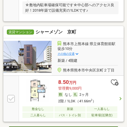
☆敷地内駐車場確保可能です☆中心部へのアクセス良
好！2018年築で設備充実の1LDKです♪
シャーメゾン 京町
賃貸マンション
熊本市上熊本線 県立体育館前駅
徒歩10分
その他の交通
新築 / 4階建
熊本県熊本市中央区京町２丁目
8.50
万円
管理費9,000円
なし
2ヶ月
2
2階 / 1LDK（41.66m
）
敷金なし
新築
一人暮らし
二人暮らし
バス・トイレ別
駐車場(近隣含)