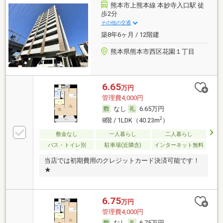
熊本市上熊本線 本妙寺入口駅 徒
歩2分
その他の交通
築8年6ヶ月 / 12階建
熊本県熊本市西区花園１丁目
6.65
万円
管理費4,000円
なし
6.65万円
2
8階 / 1LDK（40.23m
）
敷金なし
一人暮らし
二人暮らし
バス・トイレ別
駐車場(近隣含)
インターネット無料
当店では初期費用のクレジットカード決済可能です！
★
6.75
万円
管理費4,000円
なし
6.75万円