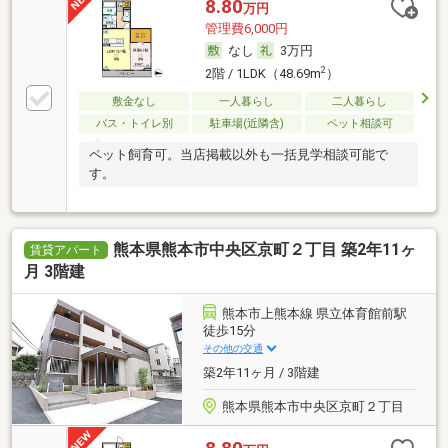
8.80
万円
管理費6,000円
なし
3万円
2
2階 / 1LDK（48.69m
）
敷金なし
一人暮らし
二人暮らし
バス・トイレ別
駐車場(近隣含)
ペット相談可
ペット飼育可。当店掲載以外も一括見学相談可能で
す。
熊本県熊本市中央区京町２丁目 築2年11ヶ
賃貸アパート
月 3階建
熊本市上熊本線 県立体育館前駅
徒歩15分
その他の交通
築2年11ヶ月 / 3階建
熊本県熊本市中央区京町２丁目