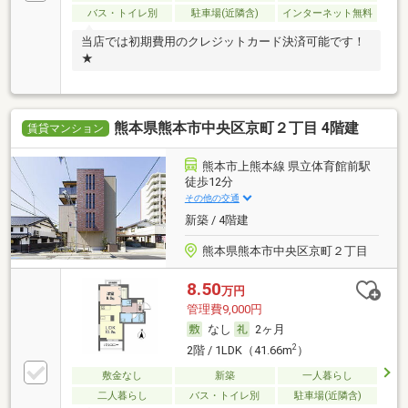
バス・トイレ別
駐車場(近隣含)
インターネット無料
当店では初期費用のクレジットカード決済可能です！
★
熊本県熊本市中央区京町２丁目 4階建
賃貸マンション
熊本市上熊本線 県立体育館前駅
徒歩12分
その他の交通
新築 / 4階建
熊本県熊本市中央区京町２丁目
8.50
万円
管理費9,000円
なし
2ヶ月
2
2階 / 1LDK（41.66m
）
敷金なし
新築
一人暮らし
二人暮らし
バス・トイレ別
駐車場(近隣含)