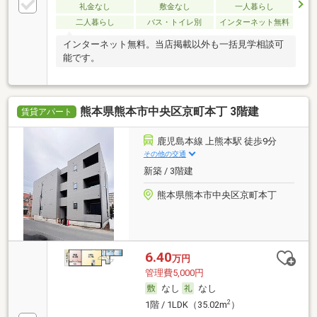
礼金なし
敷金なし
一人暮らし
二人暮らし
バス・トイレ別
インターネット無料
インターネット無料。当店掲載以外も一括見学相談可
能です。
熊本県熊本市中央区京町本丁 3階建
賃貸アパート
鹿児島本線 上熊本駅 徒歩9分
その他の交通
新築 / 3階建
熊本県熊本市中央区京町本丁
6.40
万円
管理費5,000円
なし
なし
2
1階 / 1LDK（35.02m
）