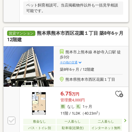
ペット飼育相談可。当店掲載物件以外も一括見学相談
可能です。
熊本県熊本市西区花園１丁目 築8年6ヶ月
賃貸マンション
12階建
熊本市上熊本線 本妙寺入口駅 徒
歩3分
その他の交通
築8年6ヶ月 / 12階建
熊本県熊本市西区花園１丁目
6.75
万円
管理費4,000円
なし
1ヶ月
2
11階 / 1LDK（40.23m
）
敷金なし
一人暮らし
二人暮らし
バス・トイレ別
駐車場(近隣含)
インターネット無料