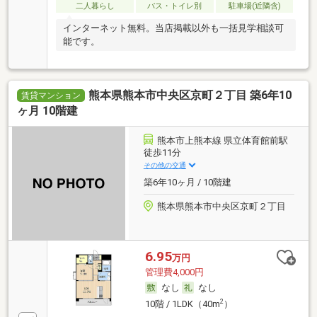
二人暮らし
バス・トイレ別
駐車場(近隣含)
インターネット無料。当店掲載以外も一括見学相談可
能です。
熊本県熊本市中央区京町２丁目 築6年10
賃貸マンション
ヶ月 10階建
熊本市上熊本線 県立体育館前駅
徒歩11分
その他の交通
築6年10ヶ月 / 10階建
熊本県熊本市中央区京町２丁目
6.95
万円
管理費4,000円
なし
なし
2
10階 / 1LDK（40m
）