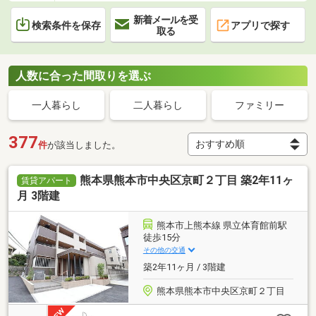
新着メールを受
検索条件を保存
アプリで探す
取る
人数に合った間取りを選ぶ
一人暮らし
二人暮らし
ファミリー
377
件
が該当しました。
熊本県熊本市中央区京町２丁目 築2年11ヶ
賃貸アパート
月 3階建
熊本市上熊本線 県立体育館前駅
徒歩15分
その他の交通
築2年11ヶ月 / 3階建
熊本県熊本市中央区京町２丁目