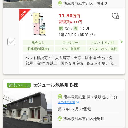
熊本県熊本市西区上熊本３
11.80
万円
管理費4,000円
なし
1ヶ月
2
1階 / 3LDK（85.83m
）
敷金なし
ファミリー
バス・トイレ別
駐車場(近隣含)
ペット相談可
インターネット無料
ペット相談可・二人入居可・出窓・駐車場2台分・角
部屋・浴室1坪以上・閑静な住宅街・保証人不要／代
行 ・オール電化・初期費用カード決済可
セジュール池亀町Ｂ棟
賃貸アパート
熊本電気鉄道 韓々坂駅 徒歩11分
その他の交通
築12年3ヶ月 / 2階建
熊本県熊本市西区池亀町