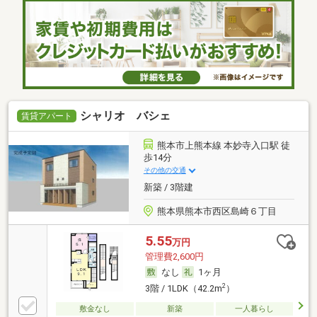
シャリオ バシェ
賃貸アパート
熊本市上熊本線 本妙寺入口駅 徒
歩14分
その他の交通
新築 / 3階建
熊本県熊本市西区島崎６丁目
5.55
万円
管理費2,600円
なし
1ヶ月
2
3階 / 1LDK（42.2m
）
敷金なし
新築
一人暮らし