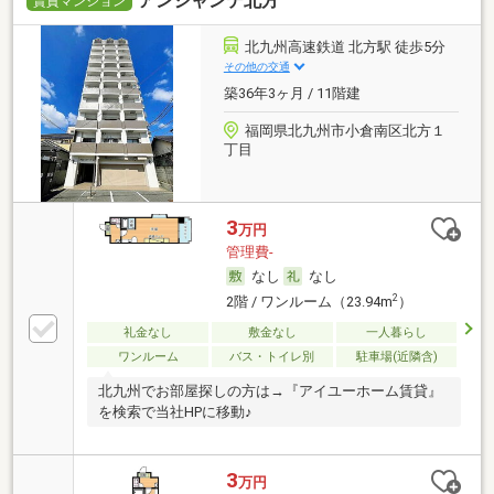
アンシャンテ北方
賃貸マンション
北九州高速鉄道 北方駅 徒歩5分
その他の交通
築36年3ヶ月 / 11階建
福岡県北九州市小倉南区北方１
丁目
3
万円
管理費-
なし
なし
2
2階 / ワンルーム（23.94m
）
礼金なし
敷金なし
一人暮らし
ワンルーム
バス・トイレ別
駐車場(近隣含)
北九州でお部屋探しの方は→『アイユーホーム賃貸』
を検索で当社HPに移動♪
3
万円