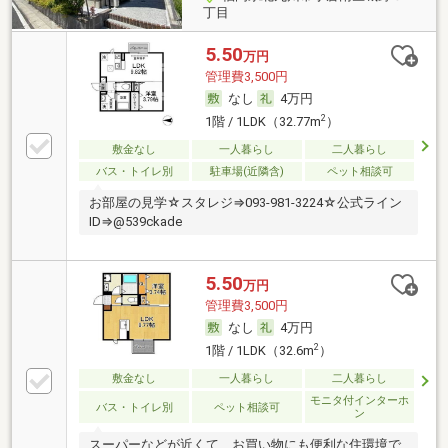
丁目
5.50
万円
管理費3,500円
なし
4万円
2
1階 / 1LDK（32.77m
）
敷金なし
一人暮らし
二人暮らし
バス・トイレ別
駐車場(近隣含)
ペット相談可
お部屋の見学☆スタレジ⇒093-981-3224☆公式ライン
ID⇒@539ckade
5.50
万円
管理費3,500円
なし
4万円
2
1階 / 1LDK（32.6m
）
敷金なし
一人暮らし
二人暮らし
モニタ付インターホ
バス・トイレ別
ペット相談可
ン
スーパーなどが近くて、お買い物にも便利な住環境で