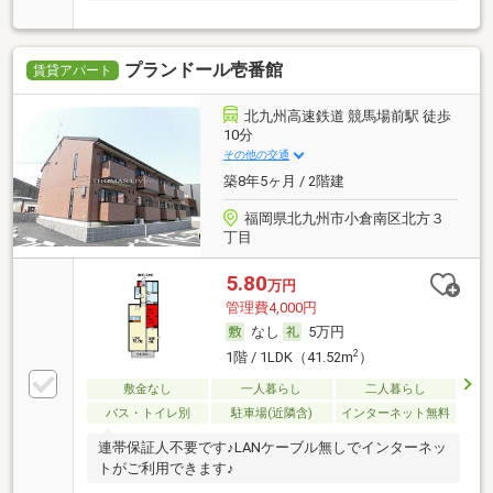
プランドール壱番館
賃貸アパート
北九州高速鉄道 競馬場前駅 徒歩
10分
その他の交通
築8年5ヶ月 / 2階建
福岡県北九州市小倉南区北方３
丁目
5.80
万円
管理費4,000円
なし
5万円
2
1階 / 1LDK（41.52m
）
敷金なし
一人暮らし
二人暮らし
バス・トイレ別
駐車場(近隣含)
インターネット無料
連帯保証人不要です♪LANケーブル無しでインターネッ
トがご利用できます♪