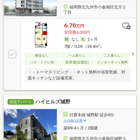
福岡県北九州市小倉南区北方２
丁目
6.70
万円
管理費4,000円
なし
2ヶ月
2
7階 / 1LDK（38.4m
）
敷金なし
一人暮らし
二人暮らし
バス・トイレ別
駐車場(近隣含)
インターネット無料
・・トーマスリビング・・ネット無料や浴室乾燥、対
面キッチンなど設備充実。
ハイヒルズ城野
賃貸アパート
日豊本線 城野駅 徒歩8分
その他の交通
築8年4ヶ月 / 2階建
福岡県北九州市小倉南区城野３