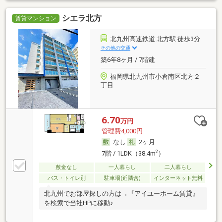
シエラ北方
賃貸マンション
北九州高速鉄道 北方駅 徒歩3分
その他の交通
築6年8ヶ月 / 7階建
福岡県北九州市小倉南区北方２
丁目
6.70
万円
管理費4,000円
なし
2ヶ月
2
7階 / 1LDK（38.4m
）
敷金なし
一人暮らし
二人暮らし
バス・トイレ別
駐車場(近隣含)
インターネット無料
北九州でお部屋探しの方は→『アイユーホーム賃貸』
を検索で当社HPに移動♪