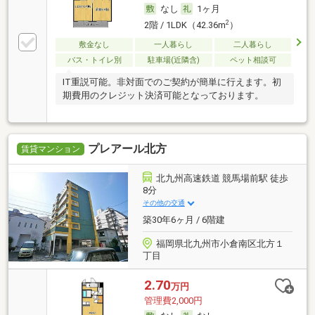
なし
1ヶ月
2
2階 / 1LDK（42.36m
）
敷金なし
一人暮らし
二人暮らし
バス・トイレ別
駐車場(近隣含)
ペット相談可
IT重説可能。非対面でのご契約が簡単に行えます。初
期費用のクレジット決済可能となっております。
プレアール北方
賃貸マンション
北九州高速鉄道 競馬場前駅 徒歩
8分
その他の交通
築30年6ヶ月 / 6階建
福岡県北九州市小倉南区北方１
丁目
2.70
万円
管理費2,000円