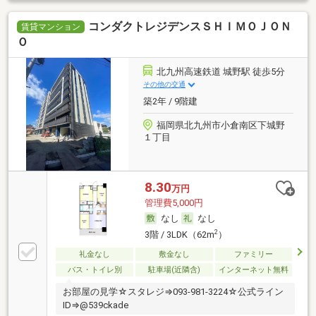
コンダクトレジデンスＳＨＩＭＯＪＯＮ
賃貸マンション
Ｏ
北九州高速鉄道 城野駅 徒歩5分
その他の交通
築2年 / 9階建
福岡県北九州市小倉南区下城野
１丁目
8.30
万円
管理費5,000円
なし
なし
2
3階 / 3LDK（62m
）
礼金なし
敷金なし
ファミリー
バス・トイレ別
駐車場(近隣含)
インターネット無料
お部屋の見学☆スタレジ⇒093-981-3224☆公式ライン
ID⇒@539ckade