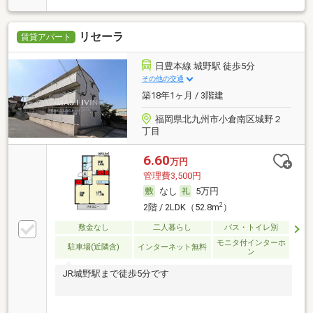
リセーラ
賃貸アパート
日豊本線 城野駅 徒歩5分
その他の交通
築18年1ヶ月 / 3階建
福岡県北九州市小倉南区城野２
丁目
6.60
万円
管理費3,500円
なし
5万円
2
2階 / 2LDK（52.8m
）
敷金なし
二人暮らし
バス・トイレ別
モニタ付インターホ
駐車場(近隣含)
インターネット無料
ン
JR城野駅まで徒歩5分です