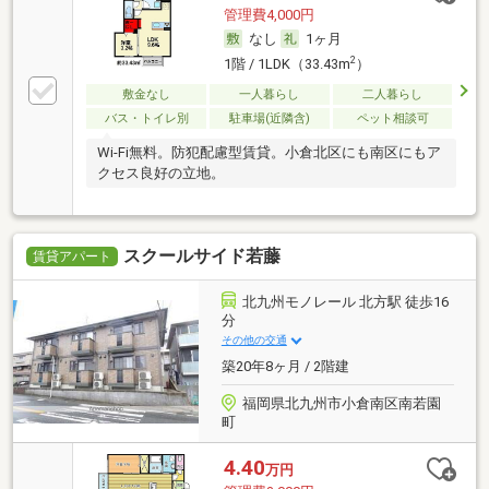
管理費4,000円
なし
1ヶ月
2
1階 / 1LDK（33.43m
）
敷金なし
一人暮らし
二人暮らし
バス・トイレ別
駐車場(近隣含)
ペット相談可
Wi-Fi無料。防犯配慮型賃貸。小倉北区にも南区にもア
クセス良好の立地。
スクールサイド若藤
賃貸アパート
北九州モノレール 北方駅 徒歩16
分
その他の交通
築20年8ヶ月 / 2階建
福岡県北九州市小倉南区南若園
町
4.40
万円