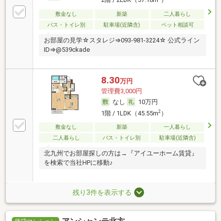
2階 / 2LDK（57.18m
）
敷金なし
新築
二人暮らし
バス・トイレ別
駐車場(近隣含)
ペット相談可
お部屋の見学☆スタレジ⇒093-981-3224☆ 公式ライン
ID⇒@539ckade
8.30
万円
管理費3,000円
なし
10万円
2
1階 / 1LDK（45.55m
）
敷金なし
新築
一人暮らし
二人暮らし
バス・トイレ別
駐車場(近隣含)
北九州でお部屋探しの方は→『アイユーホーム賃貸』
を検索で当社HPに移動♪
残り3件を表示する