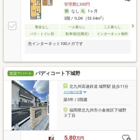
管理費2,300円
なし
1ヶ月
2
3階 / 1LDK（53.34m
）
敷金なし
一人暮らし
二人暮らし
バス・トイレ別
駐車場(近隣含)
インターネット無料
光インターネット100メガです
パディコート下城野
賃貸アパート
北九州高速鉄道 城野駅 徒歩11分
その他の交通
築5年 / 2階建
福岡県北九州市小倉南区下城野
３丁目
5.80
万円