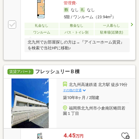
管理費-
なし
なし
2
5階 / ワンルーム（23.94m
）
礼金なし
敷金なし
一人暮らし
ワンルーム
バス・トイレ別
駐車場(近隣含)
北九州でお部屋探しの方は→『アイユーホーム賃貸』
を検索で当社HPに移動♪
フレッシュリーＢ棟
賃貸アパート
北九州高速鉄道 北方駅 徒歩19分
その他の交通
築10年8ヶ月 / 2階建
福岡県北九州市小倉南区蜷田若
園１丁目
4.45
万円