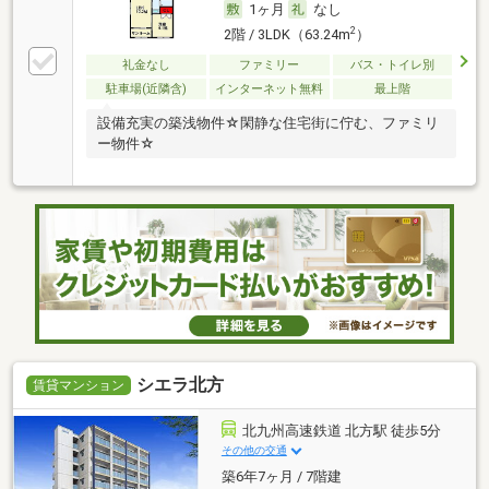
1ヶ月
なし
2
2階 / 3LDK（63.24m
）
礼金なし
ファミリー
バス・トイレ別
駐車場(近隣含)
インターネット無料
最上階
設備充実の築浅物件☆閑静な住宅街に佇む、ファミリ
ー物件☆
シエラ北方
賃貸マンション
北九州高速鉄道 北方駅 徒歩5分
その他の交通
築6年7ヶ月 / 7階建