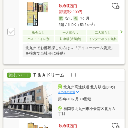
5.60
万円
管理費2,300円
なし
1ヶ月
2
3階 / 1LDK（53.34m
）
敷金なし
一人暮らし
二人暮らし
バス・トイレ別
駐車場(近隣含)
インターネット無料
北九州でお部屋探しの方は→『アイユーホーム賃貸』
を検索で当社HPに移動♪
Ｔ＆Ａドリーム ＩＩ
賃貸アパート
北九州高速鉄道 北方駅 徒歩9分
その他の交通
築9年10ヶ月 / 3階建
福岡県北九州市小倉南区北方３
丁目
5.60
万円