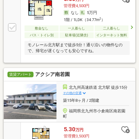
管理費4,500円
なし
5万円
2
1階 / 1LDK（34.77m
）
敷金なし
一人暮らし
二人暮らし
バス・トイレ別
駐車場(近隣含)
インターネット無料
モノレール北方駅まで徒歩5分！通り沿いの物件なの
で、帰宅が遅くなっても安心ですね。
アクシア南若園
賃貸アパート
北九州高速鉄道 北方駅 徒歩15分
その他の交通
築15年8ヶ月 / 2階建
福岡県北九州市小倉南区南若園
町
5.30
万円
管理費3,500円