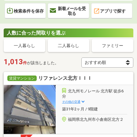
新着メールを受
検索条件を保存
アプリで探す
取る
人数に合った間取りを選ぶ
一人暮らし
二人暮らし
ファミリー
1,013
件
が該当しました。
リファレンス北方ＩＩＩ
賃貸マンション
北九州モノレール 北方駅 徒歩6
分
その他の交通
築31年2ヶ月 / 9階建
福岡県北九州市小倉南区北方２