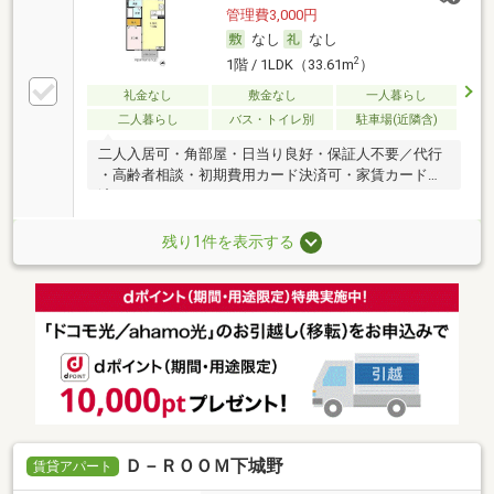
管理費3,000円
なし
なし
2
1階 / 1LDK（33.61m
）
礼金なし
敷金なし
一人暮らし
二人暮らし
バス・トイレ別
駐車場(近隣含)
二人入居可・角部屋・日当り良好・保証人不要／代行
・高齢者相談・初期費用カード決済可・家賃カード決
済可
残り1件を表示する
Ｄ－ＲＯＯＭ下城野
賃貸アパート