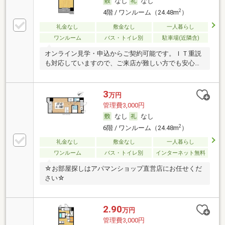
なし
なし
2
4階 / ワンルーム（24.48m
）
礼金なし
敷金なし
一人暮らし
ワンルーム
バス・トイレ別
駐車場(近隣含)
オンライン見学・申込からご契約可能です。ＩＴ重説
も対応していますので、ご来店が難しい方でも安心で
す。
3
万円
管理費3,000円
なし
なし
2
6階 / ワンルーム（24.48m
）
礼金なし
敷金なし
一人暮らし
ワンルーム
バス・トイレ別
インターネット無料
☆お部屋探しはアパマンショップ直営店にお任せくだ
さい☆
2.90
万円
管理費3,000円