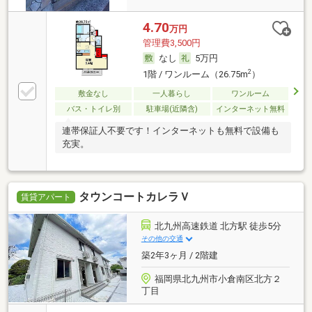
4.70
万円
管理費3,500円
なし
5万円
2
1階 / ワンルーム（26.75m
）
敷金なし
一人暮らし
ワンルーム
バス・トイレ別
駐車場(近隣含)
インターネット無料
連帯保証人不要です！インターネットも無料で設備も
充実。
タウンコートカレラＶ
賃貸アパート
北九州高速鉄道 北方駅 徒歩5分
その他の交通
築2年3ヶ月 / 2階建
福岡県北九州市小倉南区北方２
丁目