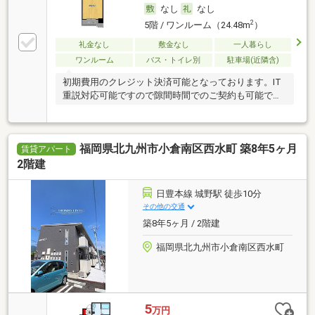
なし
なし
2
5階 / ワンルーム（24.48m
）
礼金なし
敷金なし
一人暮らし
ワンルーム
バス・トイレ別
駐車場(近隣含)
初期費用のクレジット決済可能となっております。IT
重説対応可能ですので隙間時間でのご契約も可能で
す。
福岡県北九州市小倉南区西水町 築8年5ヶ月
賃貸アパート
2階建
日豊本線 城野駅 徒歩10分
その他の交通
築8年5ヶ月 / 2階建
福岡県北九州市小倉南区西水町
5
万円