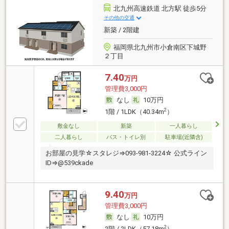
北九州高速鉄道 北方駅 徒歩5分
その他の交通
新築 / 2階建
福岡県北九州市小倉南区下城野
２丁目
7.40
万円
管理費3,000円
なし
10万円
2
1階 / 1LDK（40.34m
）
敷金なし
新築
一人暮らし
二人暮らし
バス・トイレ別
駐車場(近隣含)
お部屋の見学☆スタレジ⇒093-981-3224☆ 公式ライン
ID⇒@539ckade
9.40
万円
管理費3,000円
なし
10万円
2