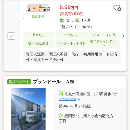
5.55
万円
管理費3,500円
動画あり
なし
1ヶ月
2
3階 / 1K（31.04m
）
敷金なし
一人暮らし
バス・トイレ別
モニタ付インターホ
駐車場(近隣含)
インターネット無料
ン
管理人巡回・保証人不要／代行 ・初期費用カード決済
可・家賃カード決済可
プランドール Ａ棟
賃貸アパート
北九州高速鉄道 北方駅 徒歩8分
その他の交通
築9年6ヶ月 / 2階建
福岡県北九州市小倉南区北方３
丁目