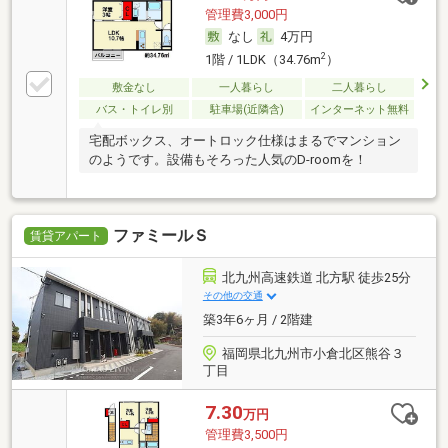
管理費3,000円
なし
4万円
2
1階 / 1LDK（34.76m
）
敷金なし
一人暮らし
二人暮らし
バス・トイレ別
駐車場(近隣含)
インターネット無料
宅配ボックス、オートロック仕様はまるでマンション
のようです。設備もそろった人気のD-roomを！
ファミールＳ
賃貸アパート
北九州高速鉄道 北方駅 徒歩25分
その他の交通
築3年6ヶ月 / 2階建
福岡県北九州市小倉北区熊谷３
丁目
7.30
万円
管理費3,500円