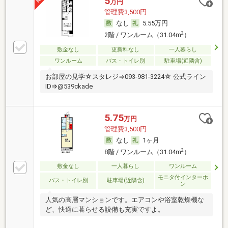
5
万円
管理費3,500円
なし
5.55万円
2
2階 / ワンルーム（31.04m
）
敷金なし
更新料なし
一人暮らし
ワンルーム
バス・トイレ別
駐車場(近隣含)
お部屋の見学☆スタレジ⇒093-981-3224☆ 公式ライン
ID⇒@539ckade
5.75
万円
管理費3,500円
なし
1ヶ月
2
8階 / ワンルーム（31.04m
）
敷金なし
一人暮らし
ワンルーム
モニタ付インターホ
バス・トイレ別
駐車場(近隣含)
ン
人気の高層マンションです。エアコンや浴室乾燥機な
ど、快適に暮らせる設備も充実ですよ。