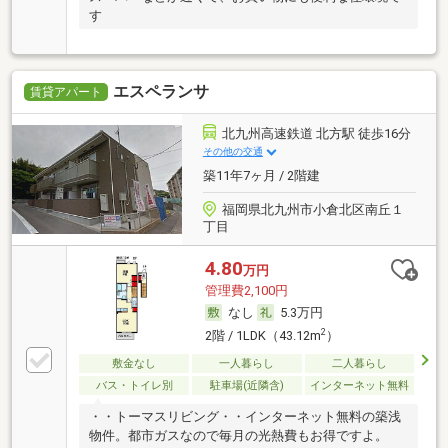
す
エスペランサ
賃貸アパート
北九州高速鉄道 北方駅 徒歩16分
その他の交通
築11年7ヶ月 / 2階建
福岡県北九州市小倉北区南丘１
丁目
4.80
万円
管理費2,100円
なし
5.3万円
2
2階 / 1LDK（43.12m
）
敷金なし
一人暮らし
二人暮らし
バス・トイレ別
駐車場(近隣含)
インターネット無料
・・トーマスリビング・・インターネット無料の築浅
物件。都市ガスなので毎月の光熱費もお得ですよ。