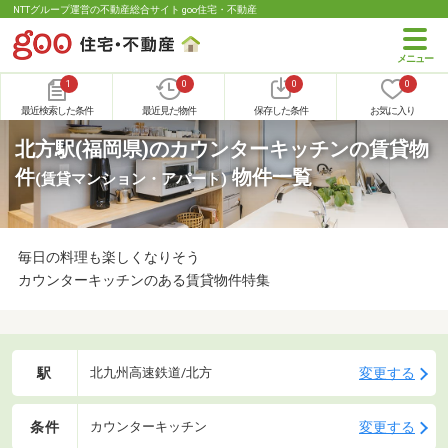
NTTグループ運営の不動産総合サイト goo住宅・不動産
1
0
0
0
最近検索した条件
最近見た物件
保存した条件
お気に入り
北方駅(福岡県)のカウンターキッチンの賃貸物
件
物件一覧
(賃貸マンション・アパート)
毎日の料理も楽しくなりそう
カウンターキッチンのある賃貸物件特集
駅
変更する
北九州高速鉄道/北方
条件
変更する
カウンターキッチン