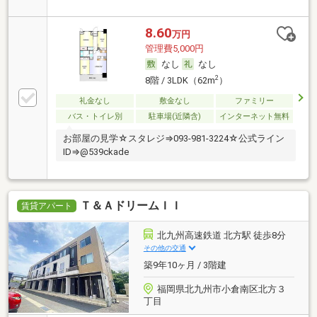
8.60
万円
管理費5,000円
なし
なし
2
8階 / 3LDK（62m
）
礼金なし
敷金なし
ファミリー
バス・トイレ別
駐車場(近隣含)
インターネット無料
お部屋の見学☆スタレジ⇒093-981-3224☆公式ライン
ID⇒@539ckade
Ｔ＆ＡドリームＩＩ
賃貸アパート
北九州高速鉄道 北方駅 徒歩8分
その他の交通
築9年10ヶ月 / 3階建
福岡県北九州市小倉南区北方３
丁目