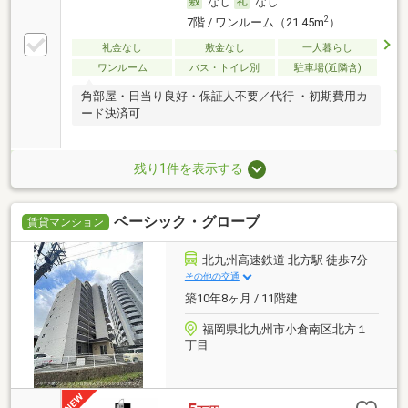
なし
なし
2
7階 / ワンルーム（21.45m
）
礼金なし
敷金なし
一人暮らし
ワンルーム
バス・トイレ別
駐車場(近隣含)
角部屋・日当り良好・保証人不要／代行 ・初期費用カ
ード決済可
残り1件を表示する
ベーシック・グローブ
賃貸マンション
北九州高速鉄道 北方駅 徒歩7分
その他の交通
築10年8ヶ月 / 11階建
福岡県北九州市小倉南区北方１
丁目