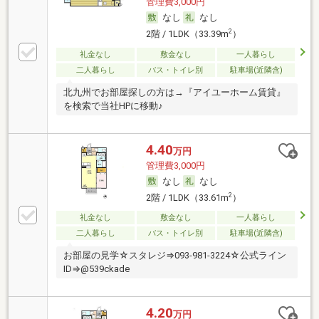
管理費3,000円
なし
なし
2
2階 / 1LDK（33.39m
）
礼金なし
敷金なし
一人暮らし
二人暮らし
バス・トイレ別
駐車場(近隣含)
北九州でお部屋探しの方は→『アイユーホーム賃貸』
を検索で当社HPに移動♪
4.40
万円
管理費3,000円
なし
なし
2
2階 / 1LDK（33.61m
）
礼金なし
敷金なし
一人暮らし
二人暮らし
バス・トイレ別
駐車場(近隣含)
お部屋の見学☆スタレジ⇒093-981-3224☆公式ライン
ID⇒@539ckade
4.20
万円