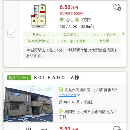
6.50
万円
管理費3,500円
なし
5万円
2
1階 / 2LDK（52.8m
）
敷金なし
二人暮らし
バス・トイレ別
駐車場(近隣含)
インターネット無料
角部屋
JR城野駅まで徒歩5分。R城野駅付近は大型総合病院も
あります。
ＳＯＬＥＡＤＯ Ａ棟
賃貸アパート
北九州高速鉄道 北方駅 徒歩5分
その他の交通
築8年10ヶ月 / 2階建
福岡県北九州市小倉南区北方３
丁目
5.50
万円