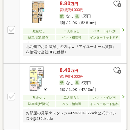
8.80
万円
管理費4,000円
なし
5万円
2
1階 / 2LDK（52.81m
）
敷金なし
二人暮らし
バス・トイレ別
駐車場(近隣含)
ペット相談可
インターネット無料
北九州でお部屋探しの方は→『アイユーホーム賃貸』
を検索で当社HPに移動♪
8.40
万円
管理費4,000円
なし
5万円
2
1階 / 2LDK（47.13m
）
敷金なし
二人暮らし
バス・トイレ別
駐車場(近隣含)
ペット相談可
インターネット無料
お部屋の見学☆スタレジ⇒093-981-3224☆公式ライン
ID⇒@539ckade