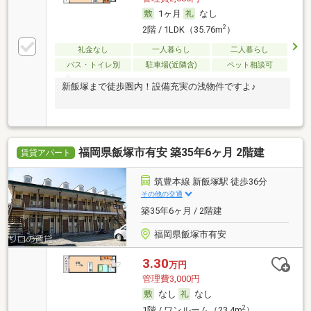
1ヶ月
なし
2
2階 / 1LDK（35.76m
）
礼金なし
一人暮らし
二人暮らし
バス・トイレ別
駐車場(近隣含)
ペット相談可
新飯塚まで徒歩圏内！設備充実の浅物件ですよ♪
福岡県飯塚市有安 築35年6ヶ月 2階建
賃貸アパート
筑豊本線 新飯塚駅 徒歩36分
その他の交通
築35年6ヶ月 / 2階建
福岡県飯塚市有安
3.30
万円
管理費3,000円
なし
なし
2
1階 / ワンルーム（23.4m
）