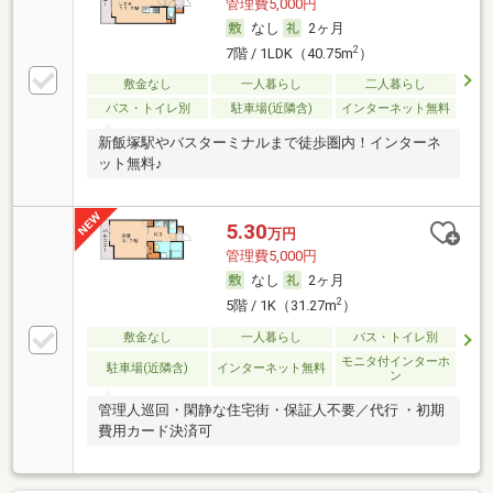
管理費5,000円
なし
2ヶ月
2
7階 / 1LDK（40.75m
）
敷金なし
一人暮らし
二人暮らし
バス・トイレ別
駐車場(近隣含)
インターネット無料
新飯塚駅やバスターミナルまで徒歩圏内！インターネ
ット無料♪
5.30
万円
管理費5,000円
なし
2ヶ月
2
5階 / 1K（31.27m
）
敷金なし
一人暮らし
バス・トイレ別
モニタ付インターホ
駐車場(近隣含)
インターネット無料
ン
管理人巡回・閑静な住宅街・保証人不要／代行 ・初期
費用カード決済可