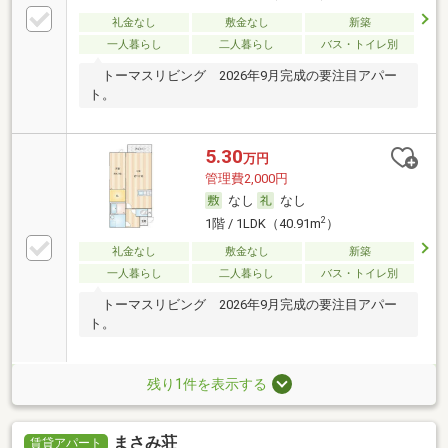
礼金なし
敷金なし
新築
一人暮らし
二人暮らし
バス・トイレ別
トーマスリビング 2026年9月完成の要注目アパー
ト。
5.30
万円
管理費2,000円
なし
なし
2
1階 / 1LDK（40.91m
）
礼金なし
敷金なし
新築
一人暮らし
二人暮らし
バス・トイレ別
トーマスリビング 2026年9月完成の要注目アパー
ト。
残り1件を表示する
まさみ荘
賃貸アパート