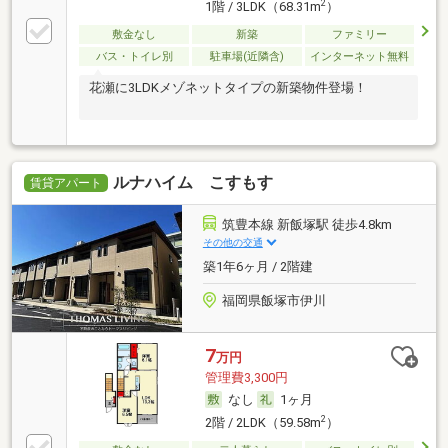
2
1階 / 3LDK（68.31m
）
敷金なし
新築
ファミリー
バス・トイレ別
駐車場(近隣含)
インターネット無料
花瀬に3LDKメゾネットタイプの新築物件登場！
ルナハイム こすもす
賃貸アパート
筑豊本線 新飯塚駅 徒歩4.8km
その他の交通
築1年6ヶ月 / 2階建
福岡県飯塚市伊川
7
万円
管理費3,300円
なし
1ヶ月
2
2階 / 2LDK（59.58m
）