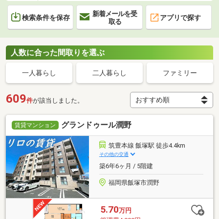
新着メールを受
検索条件を保存
アプリで探す
取る
人数に合った間取りを選ぶ
一人暮らし
二人暮らし
ファミリー
609
件
が該当しました。
グランドゥール潤野
賃貸マンション
筑豊本線 飯塚駅 徒歩4.4km
その他の交通
築6年6ヶ月 / 5階建
福岡県飯塚市潤野
5.70
万円