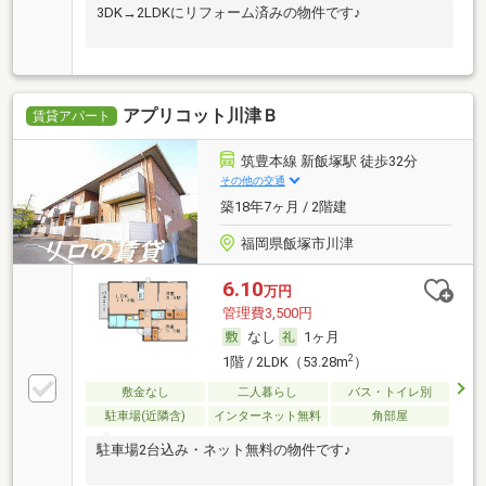
3DK→2LDKにリフォーム済みの物件です♪
アプリコット川津Ｂ
賃貸アパート
筑豊本線 新飯塚駅 徒歩32分
その他の交通
築18年7ヶ月 / 2階建
福岡県飯塚市川津
6.10
万円
管理費3,500円
なし
1ヶ月
2
1階 / 2LDK（53.28m
）
敷金なし
二人暮らし
バス・トイレ別
駐車場(近隣含)
インターネット無料
角部屋
駐車場2台込み・ネット無料の物件です♪