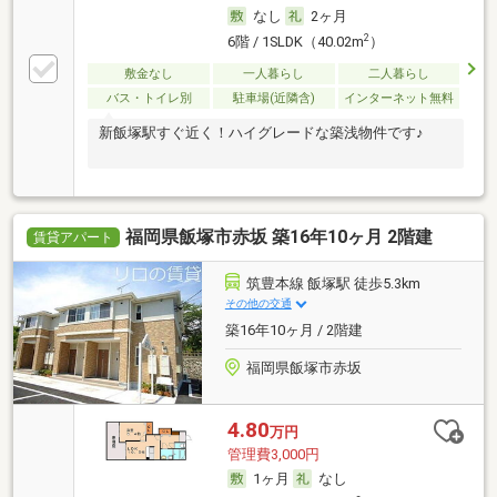
なし
2ヶ月
2
6階 / 1SLDK（40.02m
）
敷金なし
一人暮らし
二人暮らし
バス・トイレ別
駐車場(近隣含)
インターネット無料
新飯塚駅すぐ近く！ハイグレードな築浅物件です♪
福岡県飯塚市赤坂 築16年10ヶ月 2階建
賃貸アパート
筑豊本線 飯塚駅 徒歩5.3km
その他の交通
築16年10ヶ月 / 2階建
福岡県飯塚市赤坂
4.80
万円
管理費3,000円
1ヶ月
なし