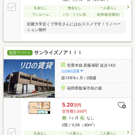
礼金なし
敷金なし
一人暮らし
ワンルーム
バス・トイレ別
駐車場(近隣含)
近畿大学近くで学生さんにはおススメです！リノベー
ション物件
サンライズノアＩＩＩ
賃貸アパート
筑豊本線 新飯塚駅 徒歩14分
その他の交通
築13年8ヶ月 / 2階建
福岡県飯塚市柏の森
5.20
万円
管理費3,000円
1ヶ月
なし
2
2階 / 1LDK（40m
）
礼金なし
一人暮らし
二人暮らし