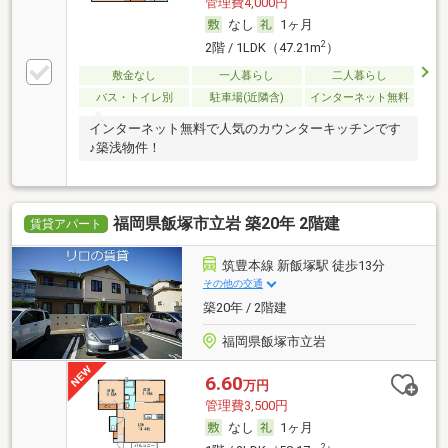
管理費4,000円
なし
1ヶ月
2
2階 / 1LDK（47.21m
）
敷金なし
一人暮らし
二人暮らし
バス・トイレ別
駐車場(近隣含)
インターネット無料
インターネット無料で人気のカウンターキッチンです
♪築浅物件！
福岡県飯塚市立岩 築20年 2階建
賃貸アパート
筑豊本線 新飯塚駅 徒歩13分
その他の交通
築20年 / 2階建
福岡県飯塚市立岩
6.60
万円
管理費3,500円
なし
1ヶ月
2