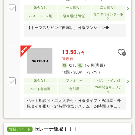
敷金なし
一人暮らし
二人暮らし
モニタ付インターホ
バス・トイレ別
駐車場(近隣含)
ン
【トーマスリビング飯塚店】分譲マンション◆
13.50
万円
管理費-
なし
1ヶ月(実費)
2
10階 / 3LDK（73.7m
）
敷金なし
ファミリー
バス・トイレ別
24時間セキュリテ
ペット相談可
角部屋
ィ
ペット相談可・二人入居可・分譲タイプ・角部屋・外
観タイル張り・24時間換気システム・24時間セキュリ
ティ
セレーナ飯塚ＩＩＩ
賃貸アパート