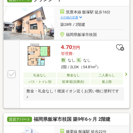
筑豊本線 飯塚駅 徒歩16分
その他の交通
築28年 / 2階建
福岡県飯塚市枝国
4.70
万円
管理費-
なし
なし
2
2階 / 2LDK（54.81m
）
礼金なし
敷金なし
二人暮らし
バス・トイレ別
駐車場(近隣含)
最上階
敷金・礼金なし！穂波イオン近くお買い物に便利です
♪
福岡県飯塚市枝国 築9年6ヶ月 2階建
賃貸アパート
篠栗線 飯塚駅 徒歩22分