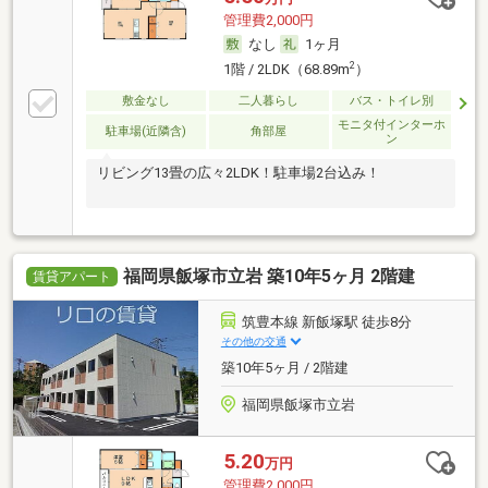
管理費2,000円
なし
1ヶ月
2
1階 / 2LDK（68.89m
）
敷金なし
二人暮らし
バス・トイレ別
モニタ付インターホ
駐車場(近隣含)
角部屋
ン
リビング13畳の広々2LDK！駐車場2台込み！
福岡県飯塚市立岩 築10年5ヶ月 2階建
賃貸アパート
筑豊本線 新飯塚駅 徒歩8分
その他の交通
築10年5ヶ月 / 2階建
福岡県飯塚市立岩
5.20
万円
管理費2,000円