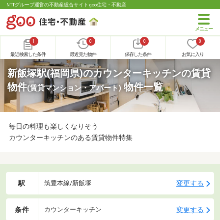
NTTグループ運営の不動産総合サイト goo住宅・不動産
1
0
0
0
最近検索した条件
最近見た物件
保存した条件
お気に入り
新飯塚駅(福岡県)のカウンターキッチンの賃貸
物件
物件一覧
(賃貸マンション・アパート)
毎日の料理も楽しくなりそう
カウンターキッチンのある賃貸物件特集
駅
変更する
筑豊本線/新飯塚
条件
変更する
カウンターキッチン