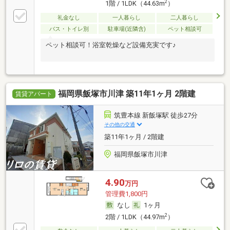
2
1階 / 1LDK（44.63m
）
礼金なし
一人暮らし
二人暮らし
バス・トイレ別
駐車場(近隣含)
ペット相談可
ペット相談可！浴室乾燥など設備充実です♪
福岡県飯塚市川津 築11年1ヶ月 2階建
賃貸アパート
筑豊本線 新飯塚駅 徒歩27分
その他の交通
築11年1ヶ月 / 2階建
福岡県飯塚市川津
4.90
万円
管理費1,800円
なし
1ヶ月
2
2階 / 1LDK（44.97m
）