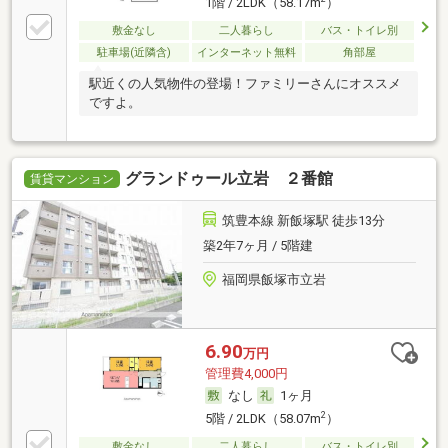
1階 / 2LDK（58.17m
）
敷金なし
二人暮らし
バス・トイレ別
駐車場(近隣含)
インターネット無料
角部屋
駅近くの人気物件の登場！ファミリーさんにオススメ
ですよ。
グランドゥール立岩 ２番館
賃貸マンション
筑豊本線 新飯塚駅 徒歩13分
築2年7ヶ月 / 5階建
福岡県飯塚市立岩
6.90
万円
管理費4,000円
なし
1ヶ月
2
5階 / 2LDK（58.07m
）
敷金なし
二人暮らし
バス・トイレ別