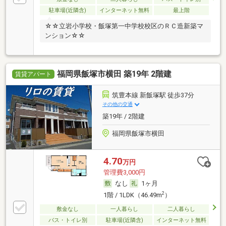
駐車場(近隣含)
インターネット無料
最上階
☆☆立岩小学校・飯塚第一中学校校区のＲＣ造新築マ
ンション☆☆
福岡県飯塚市横田 築19年 2階建
賃貸アパート
筑豊本線 新飯塚駅 徒歩37分
その他の交通
築19年 / 2階建
福岡県飯塚市横田
4.70
万円
管理費3,000円
なし
1ヶ月
2
1階 / 1LDK（46.49m
）
敷金なし
一人暮らし
二人暮らし
バス・トイレ別
駐車場(近隣含)
インターネット無料