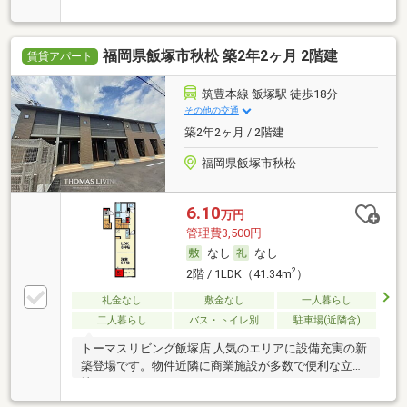
福岡県飯塚市秋松 築2年2ヶ月 2階建
賃貸アパート
筑豊本線 飯塚駅 徒歩18分
その他の交通
築2年2ヶ月 / 2階建
福岡県飯塚市秋松
6.10
万円
管理費3,500円
なし
なし
2
2階 / 1LDK（41.34m
）
礼金なし
敷金なし
一人暮らし
二人暮らし
バス・トイレ別
駐車場(近隣含)
トーマスリビング飯塚店 人気のエリアに設備充実の新
築登場です。物件近隣に商業施設が多数で便利な立
地。