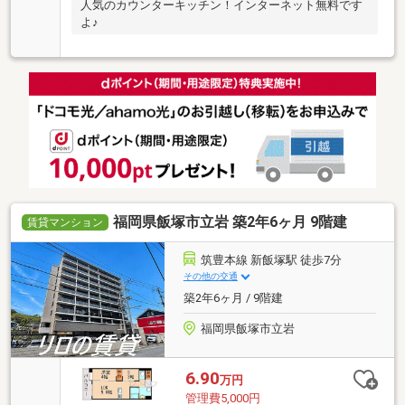
人気のカウンターキッチン！インターネット無料です
よ♪
福岡県飯塚市立岩 築2年6ヶ月 9階建
賃貸マンション
筑豊本線 新飯塚駅 徒歩7分
その他の交通
築2年6ヶ月 / 9階建
福岡県飯塚市立岩
6.90
万円
管理費5,000円