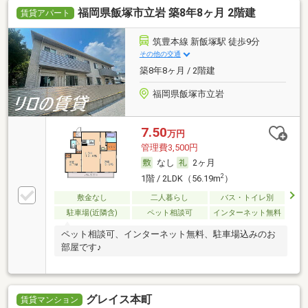
福岡県飯塚市立岩 築8年8ヶ月 2階建
賃貸アパート
筑豊本線 新飯塚駅 徒歩9分
その他の交通
築8年8ヶ月 / 2階建
福岡県飯塚市立岩
7.50
万円
管理費3,500円
なし
2ヶ月
2
1階 / 2LDK（56.19m
）
敷金なし
二人暮らし
バス・トイレ別
駐車場(近隣含)
ペット相談可
インターネット無料
ペット相談可、インターネット無料、駐車場込みのお
部屋です♪
グレイス本町
賃貸マンション