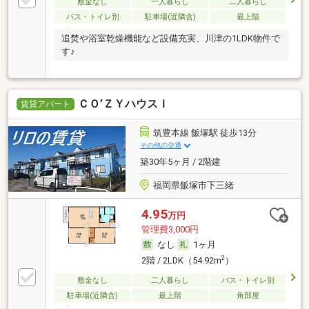
敷金なし
一人暮らし
二人暮らし
バス・トイレ別
駐車場(近隣含)
最上階
追焚や浴室乾燥機能など設備充実、川津の1LDK物件で
す♪
ＣＯ’ＺＹハウスＩ
賃貸アパート
筑豊本線 飯塚駅 徒歩13分
その他の交通
築30年5ヶ月 / 2階建
福岡県飯塚市下三緒
4.95
万円
管理費3,000円
なし
1ヶ月
2
2階 / 2LDK（54.92m
）
敷金なし
二人暮らし
バス・トイレ別
駐車場(近隣含)
最上階
角部屋