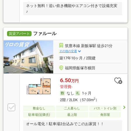
ネット無料！追い炊き機能やエアコン付きで設備充実
♪
ファルール
賃貸アパート
筑豊本線 新飯塚駅 徒歩21分
その他の交通
築17年10ヶ月 / 2階建
福岡県飯塚市横田
6.50
万円
管理費-
なし
1ヶ月
2
2階 / 2LDK（57.03m
）
敷金なし
二人暮らし
バス・トイレ別
駐車場(近隣含)
最上階
角部屋
オール電化！駐車場2台込みでこのお家賃！！