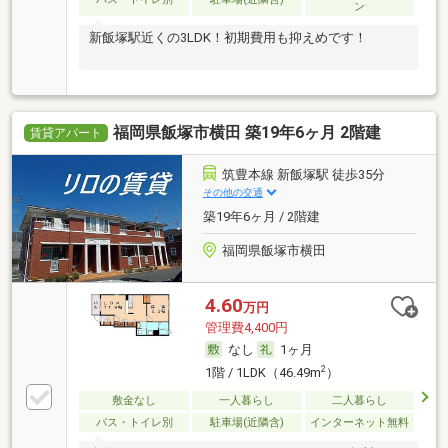
ン
新飯塚駅近くの3LDK！初期費用も抑えめです！
福岡県飯塚市横田 築19年6ヶ月 2階建
賃貸アパート
筑豊本線 新飯塚駅 徒歩35分
その他の交通
築19年6ヶ月 / 2階建
福岡県飯塚市横田
4.60
万円
管理費4,400円
なし
1ヶ月
2
1階 / 1LDK（46.49m
）
敷金なし
一人暮らし
二人暮らし
バス・トイレ別
駐車場(近隣含)
インターネット無料