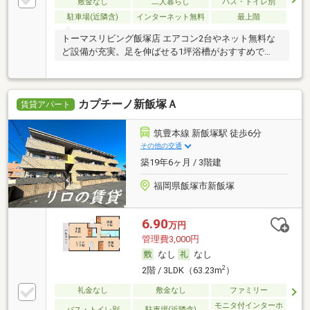
敷金なし
二人暮らし
バス・トイレ別
駐車場(近隣含)
インターネット無料
最上階
トーマスリビング飯塚店 エアコン2台やネット無料な
ど設備が充実。足を伸ばせる1坪浴槽がおすすめで
す。
カプチーノ新飯塚Ａ
賃貸アパート
筑豊本線 新飯塚駅 徒歩6分
その他の交通
築19年6ヶ月 / 3階建
福岡県飯塚市新飯塚
6.90
万円
管理費3,000円
なし
なし
2
2階 / 3LDK（63.23m
）
礼金なし
敷金なし
ファミリー
モニタ付インターホ
バス・トイレ別
駐車場(近隣含)