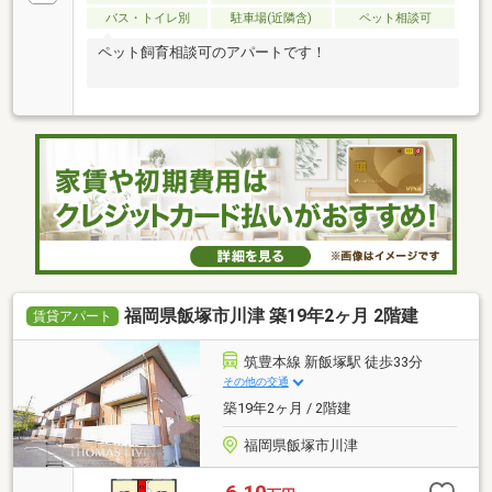
バス・トイレ別
駐車場(近隣含)
ペット相談可
ペット飼育相談可のアパートです！
福岡県飯塚市川津 築19年2ヶ月 2階建
賃貸アパート
筑豊本線 新飯塚駅 徒歩33分
その他の交通
築19年2ヶ月 / 2階建
福岡県飯塚市川津