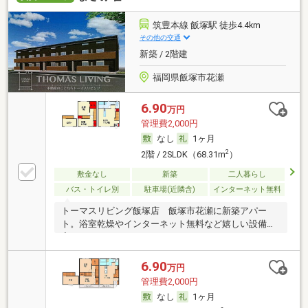
筑豊本線 飯塚駅 徒歩4.4km
その他の交通
新築 / 2階建
福岡県飯塚市花瀬
6.90
万円
管理費2,000円
なし
1ヶ月
2
2階 / 2SLDK（68.31m
）
敷金なし
新築
二人暮らし
バス・トイレ別
駐車場(近隣含)
インターネット無料
トーマスリビング飯塚店 飯塚市花瀬に新築アパー
ト。浴室乾燥やインターネット無料など嬉しい設備充
実
6.90
万円
管理費2,000円
なし
1ヶ月