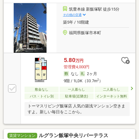
筑豊本線 新飯塚駅 徒歩15分
その他の交通
築5年 / 10階建
福岡県飯塚市本町
5.80
万円
管理費4,000円
なし
2ヶ月
2
9階 / 1LDK（33.7m
）
敷金なし
一人暮らし
二人暮らし
バス・トイレ別
駐車場(近隣含)
インターネット無料
トーマスリビング飯塚店 人気の築浅マンション空きま
すよ。新しい毎日をここから。
ルグラン飯塚中央リバーテラス
賃貸マンション