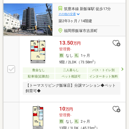
筑豊本線 新飯塚駅 徒歩17分
その他の交通
築2年3ヶ月 / 14階建
福岡県飯塚市吉原町
13.50
万円
管理費-
なし
1ヶ月
2
9階 / 2LDK（73.58m
）
敷金なし
二人暮らし
バス・トイレ別
駐車場(近隣含)
ペット相談可
インターネット無料
【トーマスリビング飯塚店】分譲マンション◆ペット
飼育可◆
10
万円
管理費-
なし
2ヶ月
2
13階 / 1LDK（45.23m
）