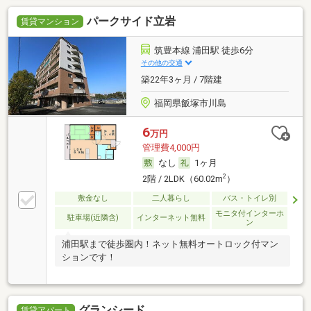
パークサイド立岩
賃貸マンション
筑豊本線 浦田駅 徒歩6分
その他の交通
築22年3ヶ月 / 7階建
福岡県飯塚市川島
6
万円
管理費4,000円
なし
1ヶ月
2
2階 / 2LDK（60.02m
）
敷金なし
二人暮らし
バス・トイレ別
モニタ付インターホ
駐車場(近隣含)
インターネット無料
ン
浦田駅まで徒歩圏内！ネット無料オートロック付マン
ションです！
グランシード
賃貸アパート