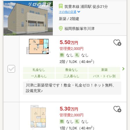
筑豊本線 浦田駅 徒歩21分
その他の交通
新築 / 2階建
福岡県飯塚市川津
5.50
万円
管理費2,000円
なし
なし
2
2階 / 1LDK（40.4m
）
礼金なし
敷金なし
新築
一人暮らし
二人暮らし
バス・トイレ別
川津に新築登場です！敷金・礼金ゼロ！ネット無料、
設備充実♪
5.30
万円
管理費2,000円
なし
なし
2
1階 / 1LDK（40.4m
）