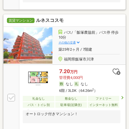
ルネスコスモ
賃貸マンション
バス/「飯塚農協前」バス停 停歩
10分
その他の交通
築25年2ヶ月 / 7階建
福岡県飯塚市川津
7.20
万円
管理費4,000円
なし
なし
2
6階 / 3LDK（64.26m
）
礼金なし
敷金なし
ファミリー
バス・トイレ別
駐車場(近隣含)
インターネット無料
オートロック付きマンション！