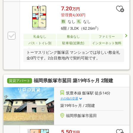
7.20
万円
管理費4,000円
なし
なし
2
6階 / 3LDK（62.26m
）
礼金なし
敷金なし
ファミリー
バス・トイレ別
駐車場(近隣含)
インターネット無料
トーマスリビング飯塚店 マンションでは珍しい敷金礼
金0円です。2台目敷地内で契約可能です。
福岡県飯塚市菰田 築19年5ヶ月 2階建
賃貸アパート
筑豊本線 飯塚駅 徒歩14分
その他の交通
築19年5ヶ月 / 2階建
福岡県飯塚市菰田
5.50
万円