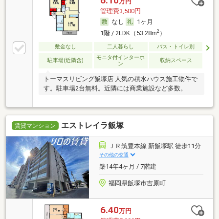
6.10
万円
管理費3,500円
なし
1ヶ月
2
1階 / 2LDK（53.28m
）
敷金なし
二人暮らし
バス・トイレ別
モニタ付インターホ
駐車場(近隣含)
収納スペース
ン
トーマスリビング飯塚店 人気の積水ハウス施工物件で
す。駐車場2台無料。近隣には商業施設など多数。
エストレイラ飯塚
賃貸マンション
ＪＲ筑豊本線 新飯塚駅 徒歩11分
その他の交通
築14年4ヶ月 / 7階建
福岡県飯塚市吉原町
6.40
万円