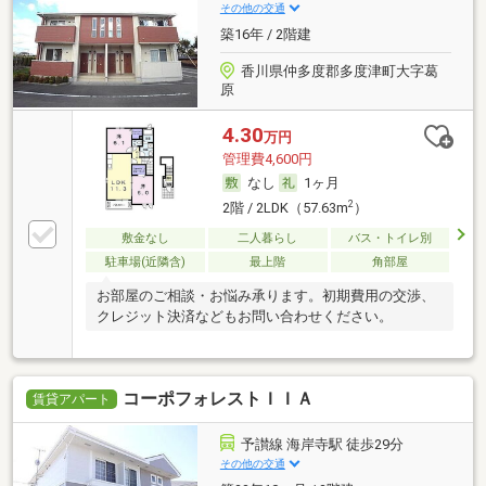
その他の交通
築16年 / 2階建
香川県仲多度郡多度津町大字葛
原
4.30
万円
管理費4,600円
なし
1ヶ月
2
2階 / 2LDK（57.63m
）
敷金なし
二人暮らし
バス・トイレ別
駐車場(近隣含)
最上階
角部屋
お部屋のご相談・お悩み承ります。初期費用の交渉、
クレジット決済などもお問い合わせください。
コーポフォレストＩＩＡ
賃貸アパート
予讃線 海岸寺駅 徒歩29分
その他の交通