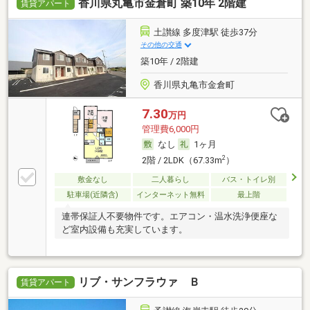
香川県丸亀市金倉町 築10年 2階建
賃貸アパート
土讃線 多度津駅 徒歩37分
その他の交通
築10年 / 2階建
香川県丸亀市金倉町
7.30
万円
管理費6,000円
なし
1ヶ月
2
2階 / 2LDK（67.33m
）
敷金なし
二人暮らし
バス・トイレ別
駐車場(近隣含)
インターネット無料
最上階
連帯保証人不要物件です。エアコン・温水洗浄便座な
ど室内設備も充実しています。
リブ・サンフラウァ Ｂ
賃貸アパート