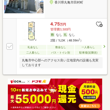
香川県丸亀市田村町
4.75
万円
管理費3,500円
なし
なし
2
2階 / 1LDK（48.59m
）
礼金なし
敷金なし
一人暮らし
二人暮らし
バス・トイレ別
駐車場(近隣含)
丸亀市中心部へのアクセス良い立地室内の設備も充実
しております