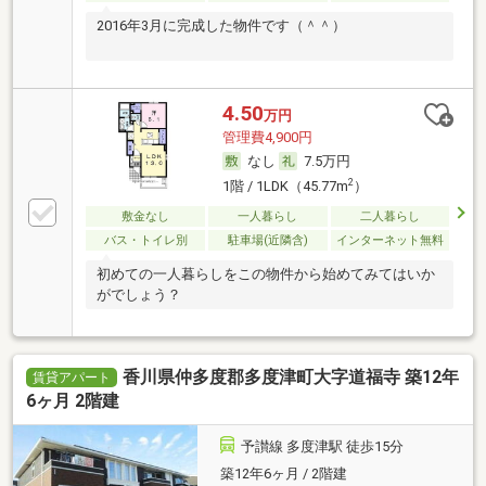
2016年3月に完成した物件です（＾＾）
4.50
万円
管理費4,900円
なし
7.5万円
2
1階 / 1LDK（45.77m
）
敷金なし
一人暮らし
二人暮らし
バス・トイレ別
駐車場(近隣含)
インターネット無料
初めての一人暮らしをこの物件から始めてみてはいか
がでしょう？
香川県仲多度郡多度津町大字道福寺 築12年
賃貸アパート
6ヶ月 2階建
予讃線 多度津駅 徒歩15分
築12年6ヶ月 / 2階建