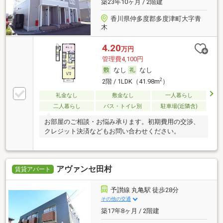
築23年10ヶ月 / 2階建
香川県仲多度郡多度津町大字青
木
4.20
万円
管理費4,100円
なし
なし
2
2階 / 1LDK（41.98m
）
礼金なし
敷金なし
一人暮らし
二人暮らし
バス・トイレ別
駐車場(近隣含)
お部屋のご相談・お悩み承ります。初期費用の交渉、
クレジット決済などもお問い合わせください。
アヴァンセ田村
賃貸アパート
予讃線 丸亀駅 徒歩28分
その他の交通
築17年8ヶ月 / 2階建