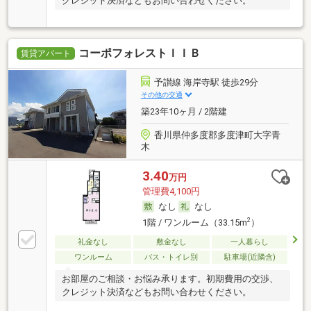
クレジット決済などもお問い合わせください。
コーポフォレストＩＩＢ
賃貸アパート
予讃線 海岸寺駅 徒歩29分
その他の交通
築23年10ヶ月 / 2階建
香川県仲多度郡多度津町大字青
木
3.40
万円
管理費4,100円
なし
なし
2
1階 / ワンルーム（33.15m
）
礼金なし
敷金なし
一人暮らし
ワンルーム
バス・トイレ別
駐車場(近隣含)
お部屋のご相談・お悩み承ります。初期費用の交渉、
クレジット決済などもお問い合わせください。