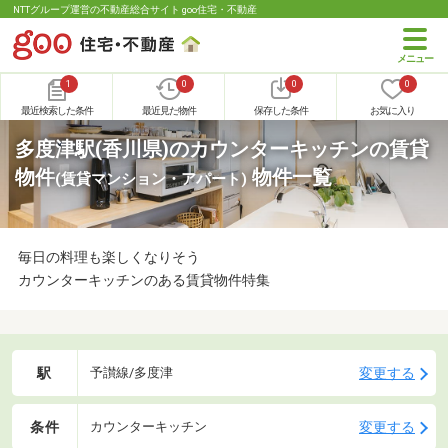
NTTグループ運営の不動産総合サイト goo住宅・不動産
1
0
0
0
最近検索した条件
最近見た物件
保存した条件
お気に入り
多度津駅(香川県)のカウンターキッチンの賃貸
物件
物件一覧
(賃貸マンション・アパート)
毎日の料理も楽しくなりそう
カウンターキッチンのある賃貸物件特集
駅
変更する
予讃線/多度津
条件
変更する
カウンターキッチン