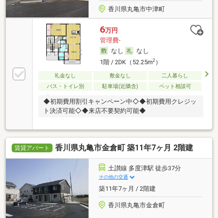
香川県丸亀市中津町
6
万円
管理費-
なし
なし
2
1階 / 2DK（52.25m
）
礼金なし
敷金なし
二人暮らし
バス・トイレ別
駐車場(近隣含)
ペット相談可
◆初期費用割引キャンペーン中◇◆初期費用クレジッ
ト決済可能◇◆来店不要契約可能◆
香川県丸亀市金倉町 築11年7ヶ月 2階建
賃貸アパート
土讃線 多度津駅 徒歩37分
その他の交通
築11年7ヶ月 / 2階建
香川県丸亀市金倉町