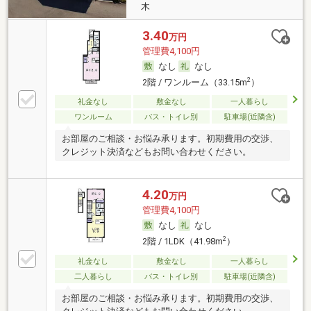
木
3.40
万円
管理費4,100円
なし
なし
2
2階 / ワンルーム（33.15m
）
礼金なし
敷金なし
一人暮らし
ワンルーム
バス・トイレ別
駐車場(近隣含)
お部屋のご相談・お悩み承ります。初期費用の交渉、
クレジット決済などもお問い合わせください。
4.20
万円
管理費4,100円
なし
なし
2
2階 / 1LDK（41.98m
）
礼金なし
敷金なし
一人暮らし
二人暮らし
バス・トイレ別
駐車場(近隣含)
お部屋のご相談・お悩み承ります。初期費用の交渉、