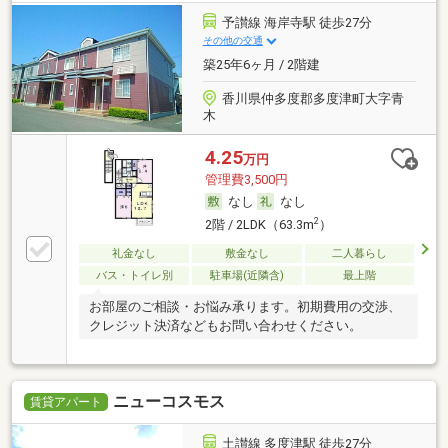
予讃線 海岸寺駅 徒歩27分
その他の交通
築25年6ヶ月 / 2階建
香川県仲多度郡多度津町大字青
木
4.25
万円
管理費3,500円
なし
なし
2
2階 / 2LDK（63.3m
）
礼金なし
敷金なし
二人暮らし
バス・トイレ別
駐車場(近隣含)
最上階
お部屋のご相談・お悩み承ります。初期費用の交渉、
クレジット決済などもお問い合わせください。
ニューコスモス
賃貸アパート
土讃線 多度津駅 徒歩27分