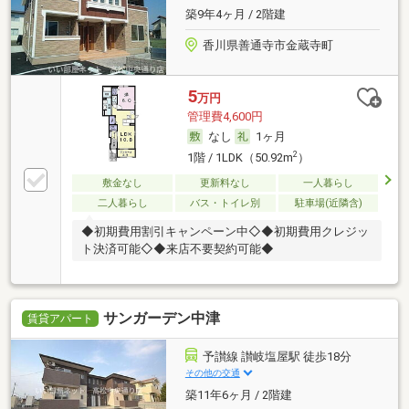
築9年4ヶ月 / 2階建
香川県善通寺市金蔵寺町
5
万円
管理費4,600円
なし
1ヶ月
2
1階 / 1LDK（50.92m
）
敷金なし
更新料なし
一人暮らし
二人暮らし
バス・トイレ別
駐車場(近隣含)
◆初期費用割引キャンペーン中◇◆初期費用クレジッ
ト決済可能◇◆来店不要契約可能◆
サンガーデン中津
賃貸アパート
予讃線 讃岐塩屋駅 徒歩18分
その他の交通
築11年6ヶ月 / 2階建