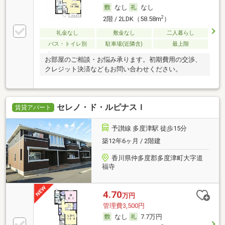
なし
なし
2
2階 / 2LDK（58.58m
）
礼金なし
敷金なし
二人暮らし
バス・トイレ別
駐車場(近隣含)
最上階
お部屋のご相談・お悩み承ります。初期費用の交渉、
クレジット決済などもお問い合わせください。
セレノ・ド・ルピナスＩ
賃貸アパート
予讃線 多度津駅 徒歩15分
築12年6ヶ月 / 2階建
香川県仲多度郡多度津町大字道
福寺
4.70
万円
管理費3,500円
なし
7.7万円