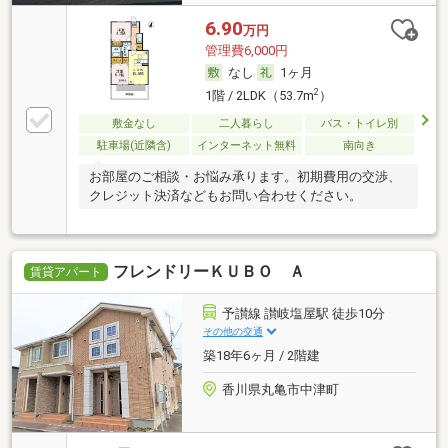
6.90
万円
管理費6,000円
なし
1ヶ月
2
1階 / 2LDK（53.7m
）
敷金なし
二人暮らし
バス・トイレ別
駐車場(近隣含)
インターネット無料
南向き
お部屋のご相談・お悩み承ります。初期費用の交渉、
クレジット決済などもお問い合わせください。
フレンドリーＫＵＢＯ Ａ
賃貸アパート
予讃線 讃岐塩屋駅 徒歩10分
その他の交通
築18年6ヶ月 / 2階建
香川県丸亀市中津町