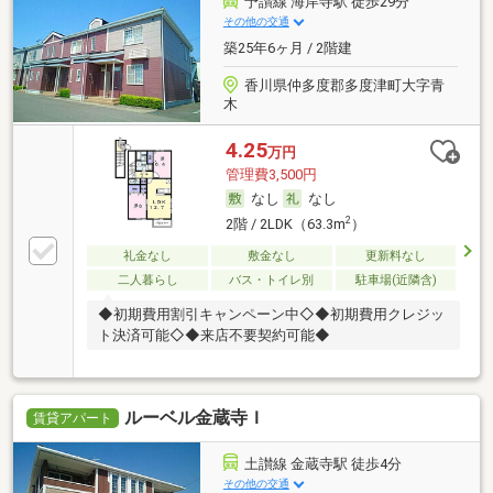
予讃線 海岸寺駅 徒歩29分
その他の交通
築25年6ヶ月 / 2階建
香川県仲多度郡多度津町大字青
木
4.25
万円
管理費3,500円
なし
なし
2
2階 / 2LDK（63.3m
）
礼金なし
敷金なし
更新料なし
二人暮らし
バス・トイレ別
駐車場(近隣含)
◆初期費用割引キャンペーン中◇◆初期費用クレジッ
ト決済可能◇◆来店不要契約可能◆
ルーベル金蔵寺Ｉ
賃貸アパート
土讃線 金蔵寺駅 徒歩4分
その他の交通