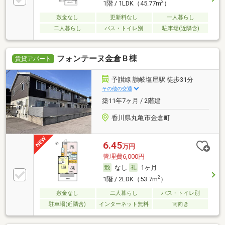
2
1階 / 1LDK（45.77m
）
敷金なし
更新料なし
一人暮らし
二人暮らし
バス・トイレ別
駐車場(近隣含)
フォンテーヌ金倉Ｂ棟
賃貸アパート
予讃線 讃岐塩屋駅 徒歩31分
その他の交通
築11年7ヶ月 / 2階建
香川県丸亀市金倉町
6.45
万円
管理費6,000円
なし
1ヶ月
2
1階 / 2LDK（53.7m
）
敷金なし
二人暮らし
バス・トイレ別
駐車場(近隣含)
インターネット無料
南向き