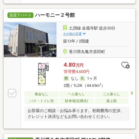
ハーモニー２号館
賃貸アパート
土讃線 金蔵寺駅 徒歩30分
その他の交通
築13年 / 2階建
香川県丸亀市原田町
4.80
万円
管理費4,600円
なし
1ヶ月
2
2階 / 1LDK（44.65m
）
敷金なし
一人暮らし
二人暮らし
バス・トイレ別
駐車場(近隣含)
最上階
お部屋のご相談・お悩み承ります。初期費用の交渉、
クレジット決済などもお問い合わせください。