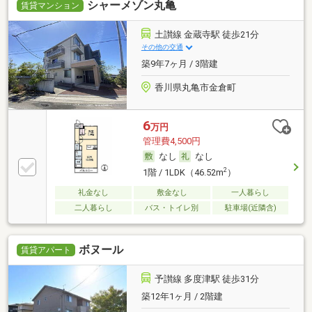
シャーメゾン丸亀
賃貸マンション
土讃線 金蔵寺駅 徒歩21分
その他の交通
築9年7ヶ月 / 3階建
香川県丸亀市金倉町
6
万円
管理費4,500円
なし
なし
2
1階 / 1LDK（46.52m
）
礼金なし
敷金なし
一人暮らし
二人暮らし
バス・トイレ別
駐車場(近隣含)
ボヌール
賃貸アパート
予讃線 多度津駅 徒歩31分
築12年1ヶ月 / 2階建