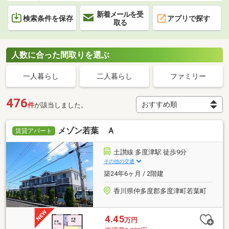
新着メールを受
検索条件を保存
アプリで探す
取る
人数に合った間取りを選ぶ
一人暮らし
二人暮らし
ファミリー
476
件
が該当しました。
メゾン若葉 Ａ
賃貸アパート
土讃線 多度津駅 徒歩9分
その他の交通
築24年6ヶ月 / 2階建
香川県仲多度郡多度津町若葉町
4.45
万円