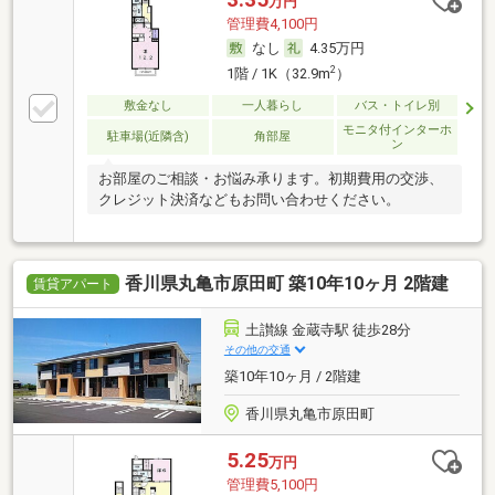
万円
管理費4,100円
なし
4.35万円
2
1階 / 1K（32.9m
）
敷金なし
一人暮らし
バス・トイレ別
モニタ付インターホ
駐車場(近隣含)
角部屋
ン
お部屋のご相談・お悩み承ります。初期費用の交渉、
クレジット決済などもお問い合わせください。
香川県丸亀市原田町 築10年10ヶ月 2階建
賃貸アパート
土讃線 金蔵寺駅 徒歩28分
その他の交通
築10年10ヶ月 / 2階建
香川県丸亀市原田町
5.25
万円
管理費5,100円