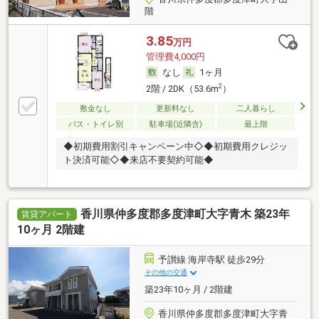
階
3.85
万円
管理費4,000円
なし
1ヶ月
2
2階 / 2DK（53.6m
）
敷金なし
更新料なし
二人暮らし
バス・トイレ別
駐車場(近隣含)
最上階
◆初期費用割引キャンペーン中◇◆初期費用クレジッ
ト決済可能◇◆来店不要契約可能◆
香川県仲多度郡多度津町大字青木 築23年
賃貸アパート
10ヶ月 2階建
予讃線 海岸寺駅 徒歩29分
その他の交通
築23年10ヶ月 / 2階建
香川県仲多度郡多度津町大字青