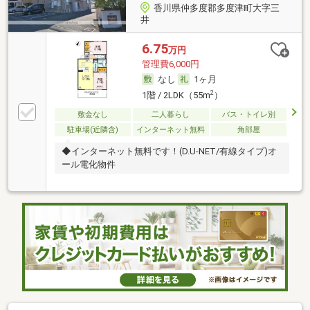
香川県仲多度郡多度津町大字三
井
6.75
万円
管理費6,000円
なし
1ヶ月
2
1階 / 2LDK（55m
）
敷金なし
二人暮らし
バス・トイレ別
駐車場(近隣含)
インターネット無料
角部屋
◆インターネット無料です！(D.U-NET/有線タイプ)オ
ール電化物件