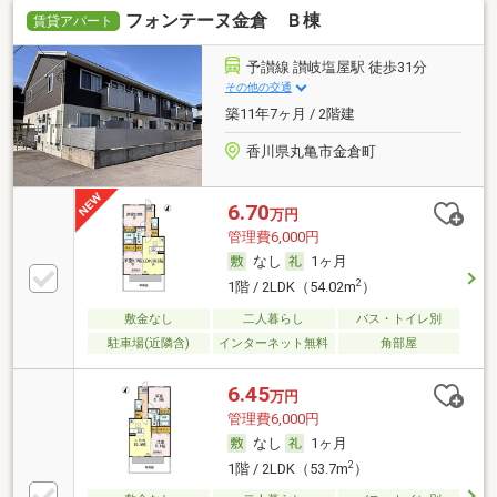
フォンテーヌ金倉 Ｂ棟
賃貸アパート
予讃線 讃岐塩屋駅 徒歩31分
その他の交通
築11年7ヶ月 / 2階建
香川県丸亀市金倉町
6.70
万円
管理費6,000円
なし
1ヶ月
2
1階 / 2LDK（54.02m
）
敷金なし
二人暮らし
バス・トイレ別
駐車場(近隣含)
インターネット無料
角部屋
6.45
万円
管理費6,000円
なし
1ヶ月
2
1階 / 2LDK（53.7m
）