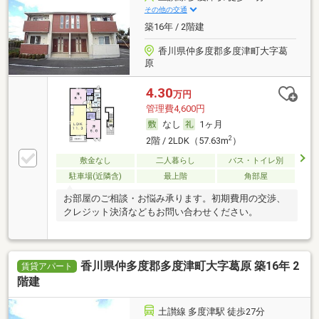
その他の交通
築16年 / 2階建
香川県仲多度郡多度津町大字葛
原
4.30
万円
管理費4,600円
なし
1ヶ月
2
2階 / 2LDK（57.63m
）
敷金なし
二人暮らし
バス・トイレ別
駐車場(近隣含)
最上階
角部屋
お部屋のご相談・お悩み承ります。初期費用の交渉、
クレジット決済などもお問い合わせください。
香川県仲多度郡多度津町大字葛原 築16年 2
賃貸アパート
階建
土讃線 多度津駅 徒歩27分