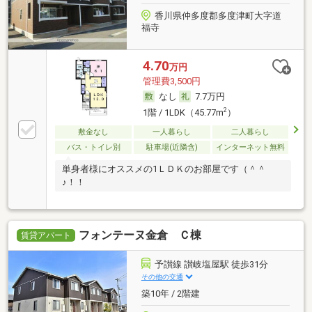
香川県仲多度郡多度津町大字道
福寺
4.70
万円
管理費3,500円
なし
7.7万円
2
1階 / 1LDK（45.77m
）
敷金なし
一人暮らし
二人暮らし
バス・トイレ別
駐車場(近隣含)
インターネット無料
単身者様にオススメの1ＬＤＫのお部屋です（＾＾
♪！！
フォンテーヌ金倉 Ｃ棟
賃貸アパート
予讃線 讃岐塩屋駅 徒歩31分
その他の交通
築10年 / 2階建