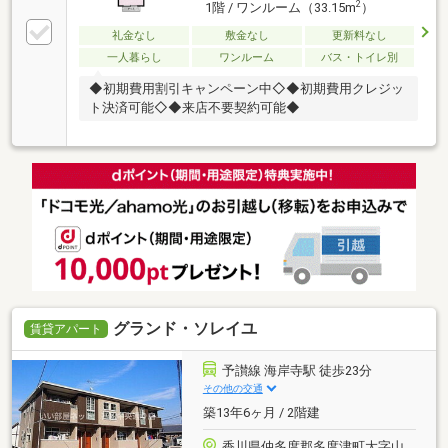
2
1階 / ワンルーム（33.15m
）
礼金なし
敷金なし
更新料なし
一人暮らし
ワンルーム
バス・トイレ別
◆初期費用割引キャンペーン中◇◆初期費用クレジッ
ト決済可能◇◆来店不要契約可能◆
グランド・ソレイユ
賃貸アパート
予讃線 海岸寺駅 徒歩23分
その他の交通
築13年6ヶ月 / 2階建
香川県仲多度郡多度津町大字山