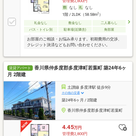
管理費2,800円
なし
なし
2
1階 / 2LDK（58.58m
）
礼金なし
敷金なし
二人暮らし
バス・トイレ別
駐車場(近隣含)
角部屋
お部屋のご相談・お悩み承ります。初期費用の交渉、
クレジット決済などもお問い合わせください。
香川県仲多度郡多度津町若葉町 築24年6ヶ
賃貸アパート
月 2階建
土讃線 多度津駅 徒歩9分
その他の交通
築24年6ヶ月 / 2階建
香川県仲多度郡多度津町若葉町
4.45
万円
管理費2,800円