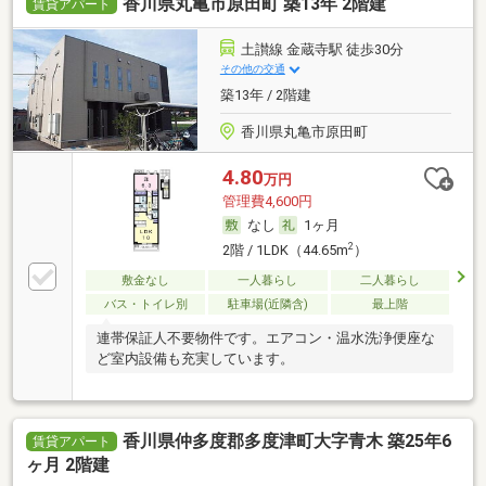
香川県丸亀市原田町 築13年 2階建
賃貸アパート
土讃線 金蔵寺駅 徒歩30分
その他の交通
築13年 / 2階建
香川県丸亀市原田町
4.80
万円
管理費4,600円
なし
1ヶ月
2
2階 / 1LDK（44.65m
）
敷金なし
一人暮らし
二人暮らし
バス・トイレ別
駐車場(近隣含)
最上階
連帯保証人不要物件です。エアコン・温水洗浄便座な
ど室内設備も充実しています。
香川県仲多度郡多度津町大字青木 築25年6
賃貸アパート
ヶ月 2階建