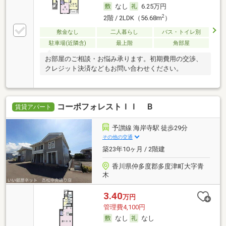
なし
6.25万円
2
2階 / 2LDK（56.68m
）
敷金なし
二人暮らし
バス・トイレ別
駐車場(近隣含)
最上階
角部屋
お部屋のご相談・お悩み承ります。初期費用の交渉、
クレジット決済などもお問い合わせください。
コーポフォレストＩＩ Ｂ
賃貸アパート
予讃線 海岸寺駅 徒歩29分
その他の交通
築23年10ヶ月 / 2階建
香川県仲多度郡多度津町大字青
木
3.40
万円
管理費4,100円
なし
なし