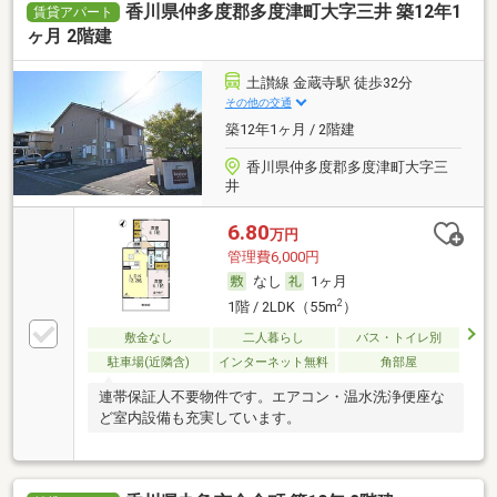
香川県仲多度郡多度津町大字三井 築12年1
賃貸アパート
ヶ月 2階建
土讃線 金蔵寺駅 徒歩32分
その他の交通
築12年1ヶ月 / 2階建
香川県仲多度郡多度津町大字三
井
6.80
万円
管理費6,000円
なし
1ヶ月
2
1階 / 2LDK（55m
）
敷金なし
二人暮らし
バス・トイレ別
駐車場(近隣含)
インターネット無料
角部屋
連帯保証人不要物件です。エアコン・温水洗浄便座な
ど室内設備も充実しています。