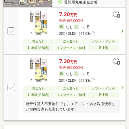
香川県丸亀市金倉町
7.20
万円
管理費6,000円
なし
1ヶ月
2
2階 / 2LDK（67.03m
）
敷金なし
二人暮らし
バス・トイレ別
駐車場(近隣含)
インターネット無料
最上階
7.30
万円
管理費6,000円
なし
1ヶ月
2
2階 / 2LDK（67.33m
）
敷金なし
二人暮らし
バス・トイレ別
駐車場(近隣含)
インターネット無料
最上階
連帯保証人不要物件です。エアコン・温水洗浄便座な
ど室内設備も充実しています。