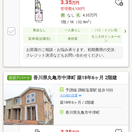
3.35
万円
管理費4,100円
なし
4.35万円
2
1階 / 1K（32.9m
）
敷金なし
一人暮らし
バス・トイレ別
モニタ付インターホ
駐車場(近隣含)
角部屋
ン
お部屋のご相談・お悩み承ります。初期費用の交渉、
クレジット決済などもお問い合わせください。
香川県丸亀市中津町 築18年6ヶ月 2階建
賃貸アパート
予讃線 讃岐塩屋駅 徒歩10分
その他の交通
築18年6ヶ月 / 2階建
香川県丸亀市中津町
3.35