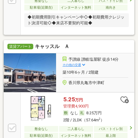
敷金なし
二人暮らし
バス・トイレ別
駐車場(近隣含)
インターネット無料
南向き
◆初期費用割引キャンペーン中◇◆初期費用クレジッ
ト決済可能◇◆来店不要契約可能◆
キャッスル Ａ
賃貸アパート
予讃線 讃岐塩屋駅 徒歩14分
その他の交通
築10年6ヶ月 / 2階建
香川県丸亀市中津町
5.25
万円
管理費4,900円
なし
8.25万円
2
2階 / 2LDK（57.64m
）
敷金なし
二人暮らし
バス・トイレ別
駐車場(近隣含)
インターネット無料
最上階