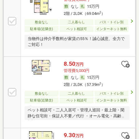
なし
15万円
2
2階 / 2LDK（69.04m
）
敷金なし
二人暮らし
バス・トイレ別
駐車場(近隣含)
ペット相談可
インターネット無料
当物件は仲介手数料が家賃の55％！誠心誠意、全力で
ご対応！
8.50
万円
管理費5,000円
なし
15万円
2
2階 / 2LDK（57.39m
）
敷金なし
二人暮らし
バス・トイレ別
駐車場(近隣含)
ペット相談可
インターネット無料
ペット相談可・二人入居可・管理人巡回・最上階・閑
静な住宅街・保証人不要／代行 ・オール電化・高齢者
相談
9.30
万円