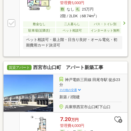
管理費5,000円
なし
25万円
2
2階 / 2LDK（68.74m
）
敷金なし
二人暮らし
バス・トイレ別
駐車場(近隣含)
ペット相談可
インターネット無料
ペット相談可・最上階・日当り良好・オール電化・初
期費用カード決済可
西宮市山口町 アパート新築工事
賃貸アパート
神戸電鉄三田線 田尾寺駅 徒歩23
分
その他の交通
新築 / 2階建
兵庫県西宮市山口町下山口
7.20
万円
管理費4,000円