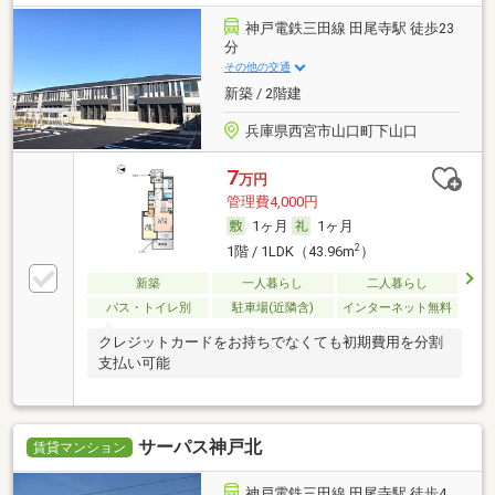
神戸電鉄三田線 田尾寺駅 徒歩23
分
その他の交通
新築 / 2階建
兵庫県西宮市山口町下山口
7
万円
管理費4,000円
1ヶ月
1ヶ月
2
1階 / 1LDK（43.96m
）
新築
一人暮らし
二人暮らし
バス・トイレ別
駐車場(近隣含)
インターネット無料
クレジットカードをお持ちでなくても初期費用を分割
支払い可能
サーパス神戸北
賃貸マンション
神戸電鉄三田線 田尾寺駅 徒歩4