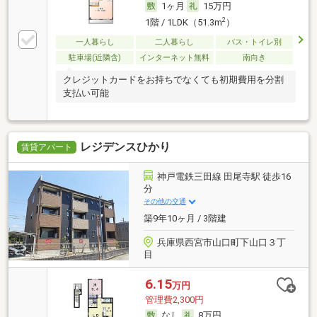
1ヶ月
15万円
2
1階 / 1LDK（51.3m
）
一人暮らし
二人暮らし
バス・トイレ別
駐車場(近隣含)
インターネット無料
南向き
クレジットカードをお持ちでなくても初期費用を分割
支払い可能
レジデンスひかり
賃貸アパート
神戸電鉄三田線 田尾寺駅 徒歩16
分
その他の交通
築9年10ヶ月 / 3階建
兵庫県西宮市山口町下山口３丁
目
6.15
万円
管理費2,300円
なし
8万円