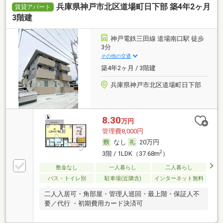
兵庫県神戸市北区道場町日下部 築4年2ヶ月
賃貸アパート
3階建
神戸電鉄三田線 道場南口駅 徒歩
3分
その他の交通
築4年2ヶ月 / 3階建
兵庫県神戸市北区道場町日下部
8.30
万円
管理費8,000円
なし
20万円
2
3階 / 1LDK（37.68m
）
敷金なし
一人暮らし
二人暮らし
バス・トイレ別
駐車場(近隣含)
インターネット無料
二人入居可・角部屋・管理人巡回・最上階・保証人不
要／代行 ・初期費用カード決済可