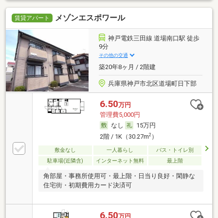
メゾンエスポワール
賃貸アパート
神戸電鉄三田線 道場南口駅 徒歩
9分
その他の交通
築20年8ヶ月 / 2階建
兵庫県神戸市北区道場町日下部
6.50
万円
管理費5,000円
なし
15万円
2
2階 / 1K（30.27m
）
敷金なし
一人暮らし
バス・トイレ別
駐車場(近隣含)
インターネット無料
最上階
角部屋・事務所使用可・最上階・日当り良好・閑静な
住宅街・初期費用カード決済可
6.50
万円