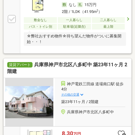
なし
15万円
2
2階 / 1LDK（41.95m
）
敷金なし
一人暮らし
二人暮らし
バス・トイレ別
駐車場(近隣含)
最上階
☆弊社おすすめ物件☆待ち望んだ物件がついに募集開
始・・！
兵庫県神戸市北区八多町中 築23年11ヶ月 2
賃貸アパート
階建
神戸電鉄三田線 道場南口駅 徒歩
4分
その他の交通
築23年11ヶ月 / 2階建
兵庫県神戸市北区八多町中
8.30
万円