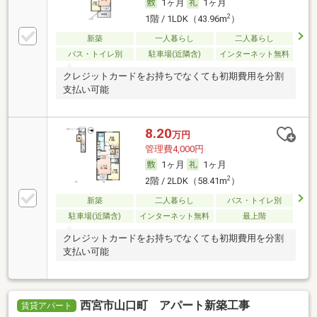
1ヶ月
1ヶ月
2
1階 / 1LDK（43.96m
）
新築
一人暮らし
二人暮らし
バス・トイレ別
駐車場(近隣含)
インターネット無料
クレジットカードをお持ちでなくても初期費用を分割
支払い可能
8.20
万円
管理費4,000円
1ヶ月
1ヶ月
2
2階 / 2LDK（58.41m
）
新築
二人暮らし
バス・トイレ別
駐車場(近隣含)
インターネット無料
最上階
クレジットカードをお持ちでなくても初期費用を分割
支払い可能
西宮市山口町 アパート新築工事
賃貸アパート