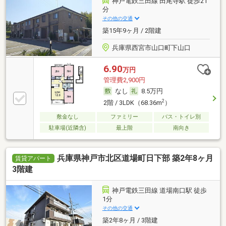
神戸電鉄三田線 田尾寺駅 徒歩21
分
その他の交通
築15年9ヶ月 / 2階建
兵庫県西宮市山口町下山口
6.90
万円
管理費2,900円
なし
8.5万円
2
2階 / 3LDK（68.36m
）
敷金なし
ファミリー
バス・トイレ別
駐車場(近隣含)
最上階
南向き
兵庫県神戸市北区道場町日下部 築2年8ヶ月
賃貸アパート
3階建
神戸電鉄三田線 道場南口駅 徒歩
1分
その他の交通
築2年8ヶ月 / 3階建