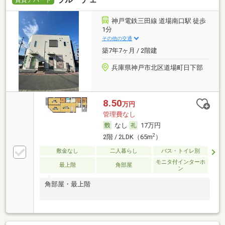
神戸電鉄三田線 道場南口駅 徒歩
1分
その他の交通
築7年7ヶ月 / 2階建
兵庫県神戸市北区道場町日下部
8.50
万円
管理費なし
なし
17万円
2
2階 / 2LDK（65m
）
敷金なし
二人暮らし
バス・トイレ別
モニタ付インターホ
最上階
角部屋
ン
角部屋・最上階