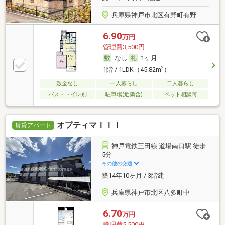
兵庫県神戸市北区有野町有野
6.90
万円
管理費3,500円
なし
1ヶ月
2
1階 / 1LDK（45.82m
）
敷金なし
一人暮らし
二人暮らし
バス・トイレ別
駐車場(近隣含)
ペット相談可
オプティマＩＩＩ
賃貸アパート
神戸電鉄三田線 道場南口駅 徒歩
5分
その他の交通
築14年10ヶ月 / 3階建
兵庫県神戸市北区八多町中
6.70
万円
管理費5,500円