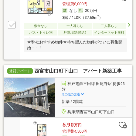
管理費8,000円
なし
20万円
2
3階 / 1LDK（37.68m
）
敷金なし
一人暮らし
二人暮らし
バス・トイレ別
駐車場(近隣含)
インターネット無料
☆弊社おすすめ物件☆待ち望んだ物件がついに募集開
始・・！
西宮市山口町下山口 アパート新築工事
賃貸アパート
神戸電鉄三田線 田尾寺駅 徒歩23
分
その他の交通
新築 / 2階建
兵庫県西宮市山口町下山口
5.90
万円
管理費4,500円