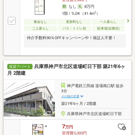
なし
8万円
2
1階 / 1LDK（41.4m
）
敷金なし
更新料なし
一人暮らし
二人暮らし
バス・トイレ別
駐車場(近隣含)
仲介手数料90％OFFキャンペーン中！保証人不要！
兵庫県神戸市北区道場町日下部 築21年6ヶ
賃貸アパート
月 2階建
神戸電鉄三田線 道場南口駅 徒歩
3分
その他の交通
築21年6ヶ月 / 2階建
兵庫県神戸市北区道場町日下部
7
万円
管理費5,000円