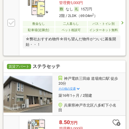
管理費5,000円
なし
15万円
2
2階 / 2LDK（69.04m
）
敷金なし
二人暮らし
バス・トイレ別
駐車場(近隣含)
ペット相談可
インターネット無料
☆弊社おすすめ物件☆待ち望んだ物件がついに募集開
始・・！
ステラセッテ
賃貸アパート
神戸電鉄三田線 道場南口駅 徒歩
20分
その他の交通
築16年1ヶ月 / 2階建
兵庫県神戸市北区八多町下小名
田
8.50
万円
管理費5,000円