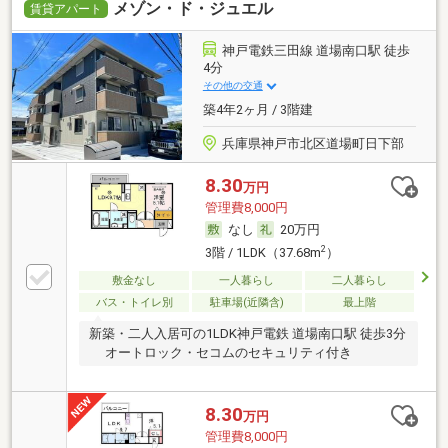
メゾン・ド・ジュエル
賃貸アパート
神戸電鉄三田線 道場南口駅 徒歩
4分
その他の交通
築4年2ヶ月 / 3階建
兵庫県神戸市北区道場町日下部
8.30
万円
管理費8,000円
なし
20万円
2
3階 / 1LDK（37.68m
）
敷金なし
一人暮らし
二人暮らし
バス・トイレ別
駐車場(近隣含)
最上階
新築・二人入居可の1LDK神戸電鉄 道場南口駅 徒歩3分
オートロック・セコムのセキュリティ付き
8.30
万円
管理費8,000円