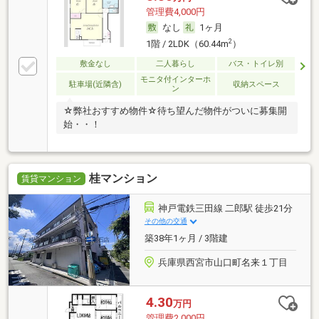
管理費4,000円
なし
1ヶ月
2
1階 / 2LDK（60.44m
）
敷金なし
二人暮らし
バス・トイレ別
モニタ付インターホ
駐車場(近隣含)
収納スペース
ン
☆弊社おすすめ物件☆待ち望んだ物件がついに募集開
始・・！
桂マンション
賃貸マンション
神戸電鉄三田線 二郎駅 徒歩21分
その他の交通
築38年1ヶ月 / 3階建
兵庫県西宮市山口町名来１丁目
4.30
万円
管理費2,000円