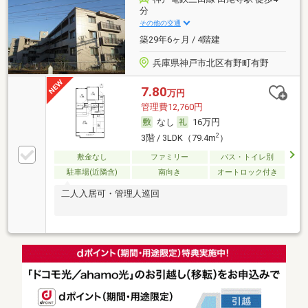
分
その他の交通
築29年6ヶ月 / 4階建
兵庫県神戸市北区有野町有野
7.80
万円
管理費12,760円
なし
16万円
2
3階 / 3LDK（79.4m
）
敷金なし
ファミリー
バス・トイレ別
駐車場(近隣含)
南向き
オートロック付き
二人入居可・管理人巡回