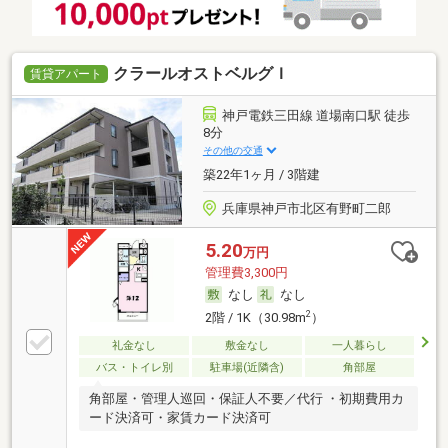
クラールオストベルグＩ
賃貸アパート
神戸電鉄三田線 道場南口駅 徒歩
8分
その他の交通
築22年1ヶ月 / 3階建
兵庫県神戸市北区有野町二郎
5.20
万円
管理費3,300円
なし
なし
2
2階 / 1K（30.98m
）
礼金なし
敷金なし
一人暮らし
バス・トイレ別
駐車場(近隣含)
角部屋
角部屋・管理人巡回・保証人不要／代行 ・初期費用カ
ード決済可・家賃カード決済可