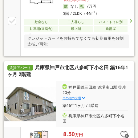
なし
7万円
2
3階 / 2LDK（44m
）
敷金なし
二人暮らし
バス・トイレ別
駐車場(近隣含)
最上階
角部屋
クレジットカードをお持ちでなくても初期費用を分割
支払い可能
兵庫県神戸市北区八多町下小名田 築16年1
賃貸アパート
ヶ月 2階建
神戸電鉄三田線 道場南口駅 徒歩
20分
その他の交通
築16年1ヶ月 / 2階建
兵庫県神戸市北区八多町下小名
田
8.50
万円