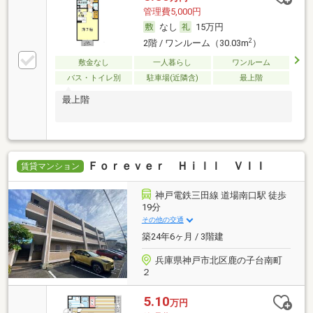
管理費5,000円
なし
15万円
2
2階 / ワンルーム（30.03m
）
敷金なし
一人暮らし
ワンルーム
バス・トイレ別
駐車場(近隣含)
最上階
最上階
Ｆｏｒｅｖｅｒ Ｈｉｌｌ ＶＩＩ
賃貸マンション
神戸電鉄三田線 道場南口駅 徒歩
19分
その他の交通
築24年6ヶ月 / 3階建
兵庫県神戸市北区鹿の子台南町
２
5.10
万円