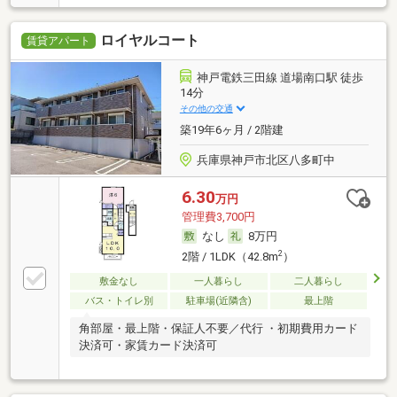
ロイヤルコート
賃貸アパート
神戸電鉄三田線 道場南口駅 徒歩
14分
その他の交通
築19年6ヶ月 / 2階建
兵庫県神戸市北区八多町中
6.30
万円
管理費3,700円
なし
8万円
2
2階 / 1LDK（42.8m
）
敷金なし
一人暮らし
二人暮らし
バス・トイレ別
駐車場(近隣含)
最上階
角部屋・最上階・保証人不要／代行 ・初期費用カード
決済可・家賃カード決済可