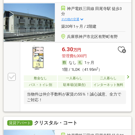
神戸電鉄三田線 田尾寺駅 徒歩3
分
その他の交通
築20年1ヶ月 / 2階建
兵庫県神戸市北区有野町有野
6.30
万円
管理費6,000円
なし
1ヶ月
2
1階 / 1LDK（41.95m
）
敷金なし
一人暮らし
二人暮らし
バス・トイレ別
駐車場(近隣含)
インターネット無料
当物件は仲介手数料が家賃の55％！誠心誠意、全力で
ご対応！
クリスタル・コート
賃貸アパート