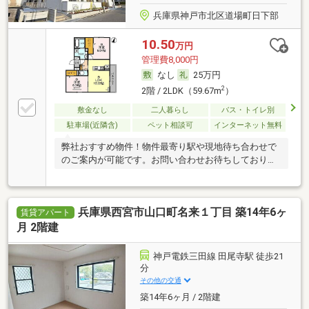
兵庫県神戸市北区道場町日下部
10.50
万円
管理費8,000円
なし
25万円
2
2階 / 2LDK（59.67m
）
敷金なし
二人暮らし
バス・トイレ別
駐車場(近隣含)
ペット相談可
インターネット無料
弊社おすすめ物件！物件最寄り駅や現地待ち合わせで
のご案内が可能です。お問い合わせお待ちしておりま
す！
兵庫県西宮市山口町名来１丁目 築14年6ヶ
賃貸アパート
月 2階建
神戸電鉄三田線 田尾寺駅 徒歩21
分
その他の交通
築14年6ヶ月 / 2階建