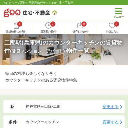
NTTグループ運営の不動産総合サイト goo住宅・不動産
1
0
0
0
最近検索した条件
最近見た物件
保存した条件
お気に入り
二郎駅(兵庫県)のカウンターキッチンの賃貸物
件
物件一覧
(賃貸マンション・アパート)
毎日の料理も楽しくなりそう
カウンターキッチンのある賃貸物件特集
駅
変更する
神戸電鉄三田線/二郎
条件
変更する
カウンターキッチン