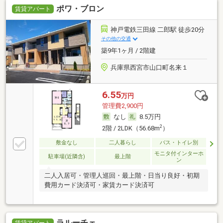
ポワ・ブロン
賃貸アパート
神戸電鉄三田線 二郎駅 徒歩20分
その他の交通
築9年1ヶ月 / 2階建
兵庫県西宮市山口町名来１
6.55
万円
管理費2,900円
なし
8.5万円
2
2階 / 2LDK（56.68m
）
敷金なし
二人暮らし
バス・トイレ別
モニタ付インターホ
駐車場(近隣含)
最上階
ン
二人入居可・管理人巡回・最上階・日当り良好・初期
費用カード決済可・家賃カード決済可
ラルーチェ
賃貸アパート