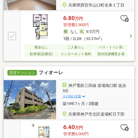
兵庫県西宮市山口町名来１丁目
6.80
万円
管理費2,900円
なし
8.5万円
2
1階 / 2LDK（55.37m
）
敷金なし
二人暮らし
バス・トイレ別
駐車場(近隣含)
インターネット無料
室内洗濯機置き場
フィオーレ
賃貸マンション
神戸電鉄三田線 道場南口駅 徒歩
5分
その他の交通
築19年7ヶ月 / 3階建
兵庫県神戸市北区道場町日下部
6.40
万円
管理費6,000円