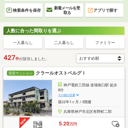
新着メールを受
検索条件を保存
アプリで探す
取る
人数に合った間取りを選ぶ
一人暮らし
二人暮らし
ファミリー
427
件
が該当しました。
クラールオストベルグＩ
賃貸マンション
神戸電鉄三田線 道場南口駅 徒歩
8分
その他の交通
築22年1ヶ月 / 3階建
兵庫県神戸市北区有野町二郎
5.20
万円