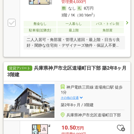
管理費4,000円
なし
8万円
2
3階 / 1K（30.16m
）
敷金なし
一人暮らし
バス・トイレ別
駐車場(近隣含)
最上階
角部屋
二人入居可・角部屋・管理人巡回・最上階・日当り良
好・閑静な住宅街・デザイナーズ物件・保証人不要／
代行 ・初期費用カード決済可
兵庫県神戸市北区道場町日下部 築2年8ヶ月
賃貸アパート
3階建
神戸電鉄三田線 道場南口駅 徒歩
1分
その他の交通
築2年8ヶ月 / 3階建
兵庫県神戸市北区道場町日下部
10.50
万円