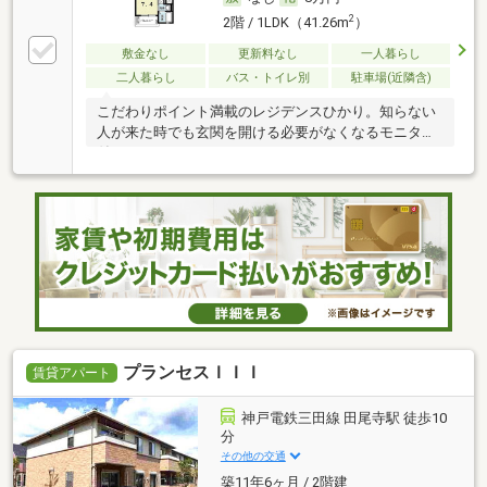
2
2階 / 1LDK（41.26m
）
敷金なし
更新料なし
一人暮らし
二人暮らし
バス・トイレ別
駐車場(近隣含)
こだわりポイント満載のレジデンスひかり。知らない
人が来た時でも玄関を開ける必要がなくなるモニター
付き
プランセスＩＩＩ
賃貸アパート
神戸電鉄三田線 田尾寺駅 徒歩10
分
その他の交通
築11年6ヶ月 / 2階建