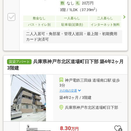
なし
20万円
2
3階 / 1LDK（37.39m
）
敷金なし
一人暮らし
二人暮らし
バス・トイレ別
駐車場(近隣含)
インターネット無料
二人入居可・角部屋・管理人巡回・最上階・初期費用
カード決済可
兵庫県神戸市北区道場町日下部 築4年2ヶ月
賃貸アパート
3階建
神戸電鉄三田線 道場南口駅 徒歩
3分
その他の交通
築4年2ヶ月 / 3階建
兵庫県神戸市北区道場町日下部
8.30
万円