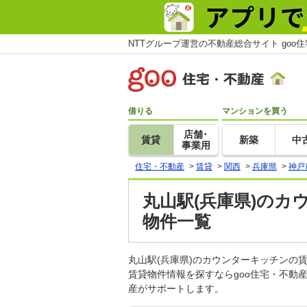
NTTグループ運営の不動産総合サイト goo
借りる
マンションを買う
店舗･
賃貸
新築
中
事業用
住宅・不動産
>
賃貸
>
関西
>
兵庫県
>
神戸
丸山駅(兵庫県)のカ
物件一覧
丸山駅(兵庫県)のカウンターキッチン
賃貸物件情報を探すならgoo住宅・不動
産がサポートします。