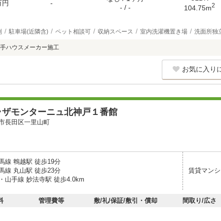
万円
-
2
- / -
104.75m
別
駐車場(近隣含)
ペット相談可
収納スペース
室内洗濯機置き場
洗面所独
大手ハウスメーカー施工
お気に入り
ラザモンターニュ北神戸１番館
市長田区一里山町
線 鵯越駅 徒歩19分
線 丸山駅 徒歩23分
賃貸マンシ
山手線 妙法寺駅 徒歩4.0km
料
管理費等
敷/礼/保証/敷引・償却
間取り/広さ