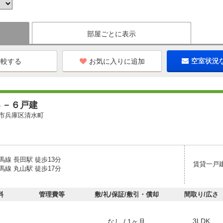
部屋ごとに表示
お気に入りに追加
空室状況
４－６戸建
市兵庫区清水町
線 長田駅 徒歩13分
賃貸一戸
線 丸山駅 徒歩17分
料
管理費等
敷/礼/保証/敷引・償却
間取り/広さ
3LDK
なし / 1ヶ月