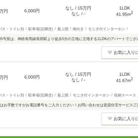
なし / 15万円
1LDK
6,000円
万円
2
なし / -
41.95m
バス・トイレ別
駐車場(近隣含)
最上階
南向き
モニタ付インターホン
05号室は、神鉄有馬線長田駅より徒歩5分の立地に立地する1LDKのアパートでござ
お気に入り
なし / 15万円
1LDK
6,000円
万円
2
なし / -
41.67m
バス・トイレ別
駐車場(近隣含)
最上階
モニタ付インターホン
収納スペース
はお手数ですがお電話番号をご入力ください！お問い合わせは賃貸住宅サービス三
お気に入り