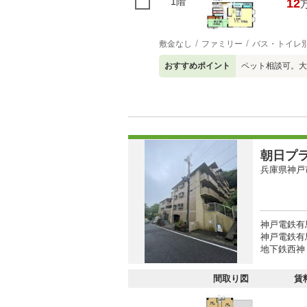
1階
12
敷金なし
ファミリー
バス・トイレ
おすすめポイント
ペット相談可。
朝日プ
兵庫県神戸
神戸電鉄有馬
神戸電鉄有馬
地下鉄西神・
間取り図
賃