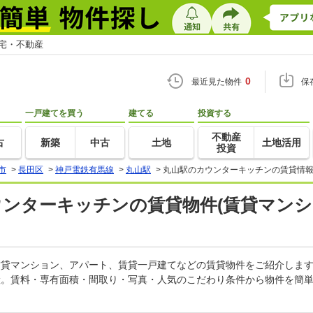
住宅・不動産
0
最近見た物件
保
一戸建てを買う
建てる
投資する
不動産
古
新築
中古
土地
土地活用
投資
市
>
長田区
>
神戸電鉄有馬線
>
丸山駅
>
丸山駅のカウンターキッチンの賃貸情報
ウンターキッチンの賃貸物件(賃貸マンシ
の賃貸マンション、アパート、賃貸一戸建てなどの賃貸物件をご紹介しま
産。賃料・専有面積・間取り・写真・人気のこだわり条件から物件を簡単