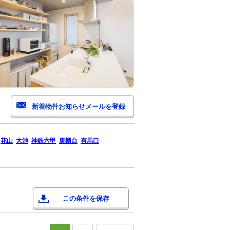
花山
大池
神鉄六甲
唐櫃台
有馬口
この条件を保存