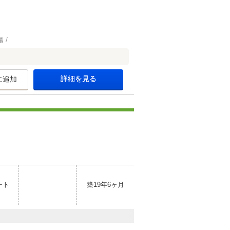
場
詳細を見る
に追加
ート
築19年6ヶ月