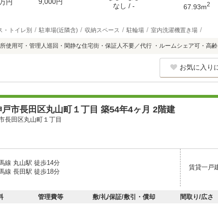
9,000円
万円
2
なし / -
67.93m
ス・トイレ別
駐車場(近隣含)
収納スペース
駐輪場
室内洗濯機置き場
所使用可・管理人巡回・閑静な住宅街・保証人不要／代行 ・ルームシェア可・高
お気に入り
戸市長田区丸山町１丁目 築54年4ヶ月 2階建
市長田区丸山町１丁目
線 丸山駅 徒歩14分
賃貸一戸
線 長田駅 徒歩18分
料
管理費等
敷/礼/保証/敷引・償却
間取り/広さ