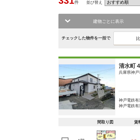
331
件
並び替え
建物ごとに表示
チェックした物件を一括で
清水町
兵庫県神戸
神戸電鉄有馬
神戸電鉄有馬
間取り図
賃