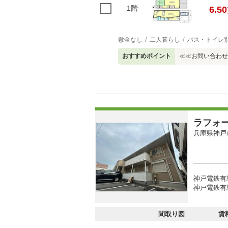
1階
6.50
敷金なし
二人暮らし
バス・トイレ
おすすめポイント
≪≪お問い合わせ
ラフォ
兵庫県神戸
神戸電鉄有
神戸電鉄有馬
間取り図
賃