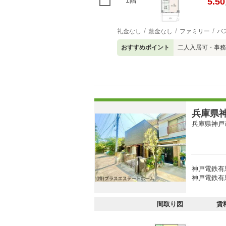
1階
5.50
礼金なし
敷金なし
ファミリー
バ
おすすめポイント
二人入居可・事務
兵庫県神
兵庫県神戸
神戸電鉄有馬
神戸電鉄有馬
間取り図
賃