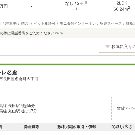
2LDK
なし / 2ヶ月
万円
-
2
- / -
60.24m
別
駐車場(近隣含)
ペット相談可
モニタ付インターホン
収納スペース
駐輪
の際は電話番号をご入力ください♪≫≫
お気に入り
ーレ名倉
市長田区名倉町５丁目
馬線 長田駅 徒歩5分
賃貸アパ
線 丸山駅 徒歩17分
料
管理費等
敷/礼/保証/敷引・償却
間取り/広さ