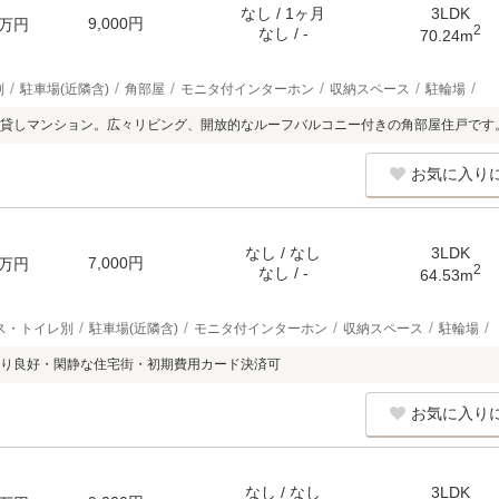
なし / 1ヶ月
3LDK
9,000円
万円
2
なし / -
70.24m
別
駐車場(近隣含)
角部屋
モニタ付インターホン
収納スペース
駐輪場
貸しマンション。広々リビング、開放的なルーフバルコニー付きの角部屋住戸です
お気に入り
なし / なし
3LDK
7,000円
万円
2
なし / -
64.53m
ス・トイレ別
駐車場(近隣含)
モニタ付インターホン
収納スペース
駐輪場
り良好・閑静な住宅街・初期費用カード決済可
お気に入り
なし / なし
3LDK