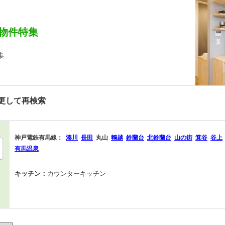
物件特集
集
更して再検索
神戸電鉄有馬線：
湊川
長田
丸山
鵯越
鈴蘭台
北鈴蘭台
山の街
箕谷
谷上
有馬温泉
キッチン：
カウンターキッチン