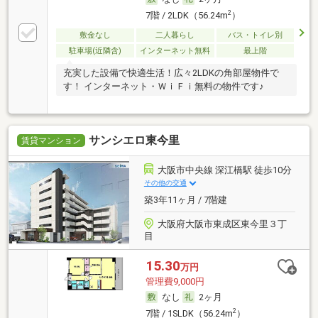
2
7階 / 2LDK（56.24m
）
敷金なし
二人暮らし
バス・トイレ別
駐車場(近隣含)
インターネット無料
最上階
充実した設備で快適生活！広々2LDKの角部屋物件で
す！ インターネット・ＷｉＦｉ無料の物件です♪
サンシエロ東今里
賃貸マンション
大阪市中央線 深江橋駅 徒歩10分
その他の交通
築3年11ヶ月 / 7階建
大阪府大阪市東成区東今里３丁
目
15.30
万円
管理費9,000円
なし
2ヶ月
2
7階 / 1SLDK（56.24m
）