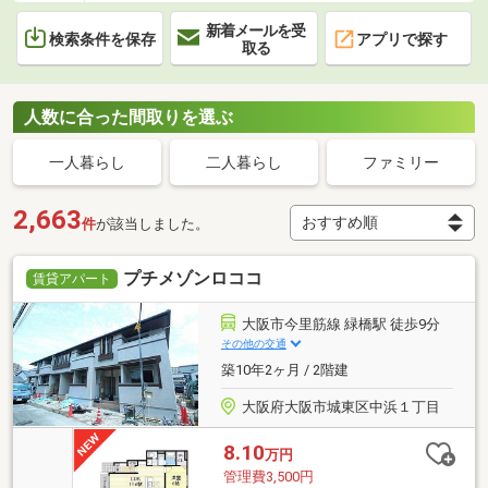
新着メールを受
検索条件を保存
アプリで探す
取る
人数に合った間取りを選ぶ
一人暮らし
二人暮らし
ファミリー
2,663
件
が該当しました。
プチメゾンロココ
賃貸アパート
大阪市今里筋線 緑橋駅 徒歩9分
その他の交通
築10年2ヶ月 / 2階建
大阪府大阪市城東区中浜１丁目
8.10
万円
管理費3,500円