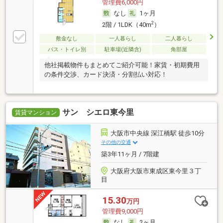
管理費6,000円
なし
1ヶ月
2
2階 / 1LDK（40m
）
敷金なし
一人暮らし
二人暮らし
バス・トイレ別
駐車場(近隣含)
角部屋
他社掲載物件もまとめてご紹介可能！家賃・初期費用
の条件交渉、カード決済・分割払い対応！
サン シエロ東今里
賃貸マンション
大阪市中央線 深江橋駅 徒歩10分
その他の交通
築3年11ヶ月 / 7階建
大阪府大阪市東成区東今里３丁
目
15.30
万円
管理費9,000円
なし
2ヶ月