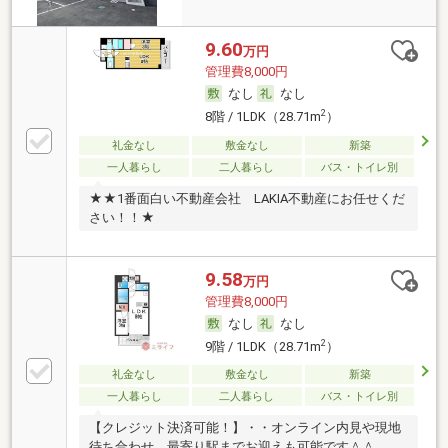
9.60
万円
管理費8,000円
なし
なし
2
8階 / 1LDK（28.71m
）
礼金なし
敷金なし
新築
一人暮らし
二人暮らし
バス・トイレ別
★★1番面白い不動産会社 LAKIA不動産にお任せくだ
さい！！★
9.58
万円
管理費8,000円
なし
なし
2
9階 / 1LDK（28.71m
）
礼金なし
敷金なし
新築
一人暮らし
二人暮らし
バス・トイレ別
【クレジット決済可能！】・・オンライン内見や現地
待ち合わせ、最寄り駅までお迎えも可能です＾＾