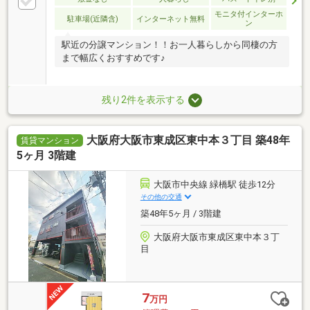
モニタ付インターホ
駐車場(近隣含)
インターネット無料
ン
駅近の分譲マンション！！お一人暮らしから同棲の方
まで幅広くおすすめです♪
残り2件を表示する
大阪府大阪市東成区東中本３丁目 築48年
賃貸マンション
5ヶ月 3階建
大阪市中央線 緑橋駅 徒歩12分
その他の交通
築48年5ヶ月 / 3階建
大阪府大阪市東成区東中本３丁
目
7
万円