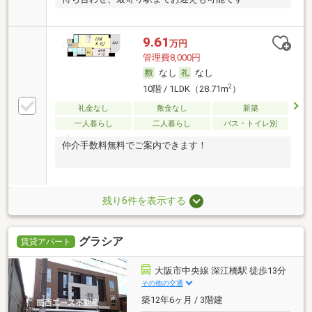
9.61
万円
管理費8,000円
なし
なし
2
10階 / 1LDK（28.71m
）
礼金なし
敷金なし
新築
一人暮らし
二人暮らし
バス・トイレ別
仲介手数料無料でご案内できます！
残り6件を表示する
グラシア
賃貸アパート
大阪市中央線 深江橋駅 徒歩13分
その他の交通
築12年6ヶ月 / 3階建