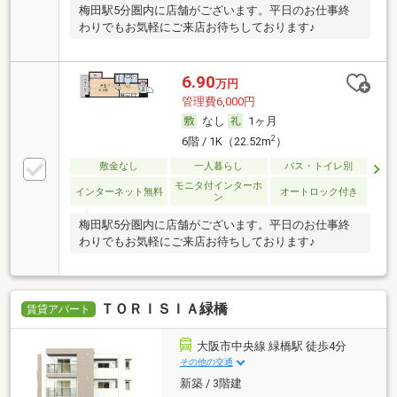
梅田駅5分圏内に店舗がございます。平日のお仕事終
わりでもお気軽にご来店お待ちしております♪
6.90
万円
管理費6,000円
なし
1ヶ月
2
6階 / 1K（22.52m
）
敷金なし
一人暮らし
バス・トイレ別
モニタ付インターホ
インターネット無料
オートロック付き
ン
梅田駅5分圏内に店舗がございます。平日のお仕事終
わりでもお気軽にご来店お待ちしております♪
ＴＯＲＩＳＩＡ緑橋
賃貸アパート
大阪市中央線 緑橋駅 徒歩4分
その他の交通
新築 / 3階建