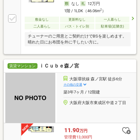
なし
12万円
2
1階 / 1LDK（46.06m
）
敷金なし
更新料なし
一人暮らし
二人暮らし
バス・トイレ別
駐車場(近隣含)
チューナーのご用意とご契約だけでBSを楽しめます。
晴れた日にお布団を外に干したい方に。
ｉＣｕｂｅ森ノ宮
賃貸マンション
大阪環状線 森ノ宮駅 徒歩6分
その他の交通
築3年7ヶ月 / 12階建
大阪府大阪市東成区中道２丁目
11.90
万円
管理費13,000円