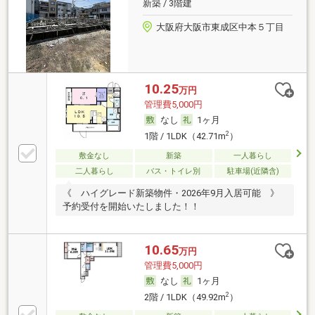
新築 / 3階建
大阪府大阪市東成区中本５丁目
10.25
万円
管理費5,000円
なし
1ヶ月
2
1階 / 1LDK（42.71m
）
敷金なし
新築
一人暮らし
二人暮らし
バス・トイレ別
駐車場(近隣含)
《 ハイグレード新築物件・2026年9月入居可能 》
予約受付を開始いたしました！！
10.65
万円
管理費5,000円
なし
1ヶ月
2
2階 / 1LDK（49.92m
）