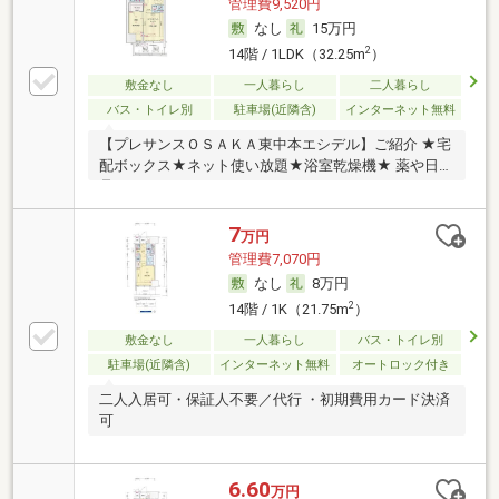
管理費9,520円
なし
15万円
2
14階 / 1LDK（32.25m
）
敷金なし
一人暮らし
二人暮らし
バス・トイレ別
駐車場(近隣含)
インターネット無料
【プレサンスＯＳＡＫＡ東中本エシデル】ご紹介 ★宅
配ボックス★ネット使い放題★浴室乾燥機★ 薬や日用
品
7
万円
管理費7,070円
なし
8万円
2
14階 / 1K（21.75m
）
敷金なし
一人暮らし
バス・トイレ別
駐車場(近隣含)
インターネット無料
オートロック付き
二人入居可・保証人不要／代行 ・初期費用カード決済
可
6.60
万円