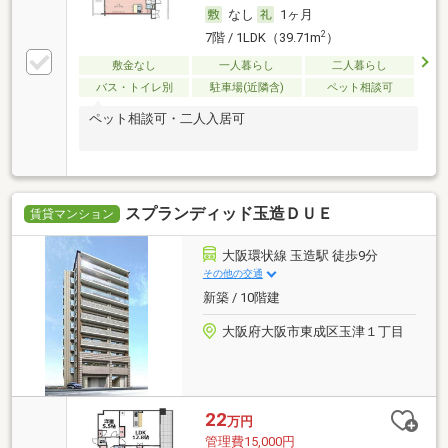
なし
1ヶ月
2
7階 / 1LDK（39.71m
）
敷金なし
一人暮らし
二人暮らし
バス・トイレ別
駐車場(近隣含)
ペット相談可
ペット相談可・二人入居可
スプランディッド玉造ＤＵＥ
賃貸マンション
大阪環状線 玉造駅 徒歩9分
その他の交通
新築 / 10階建
大阪府大阪市東成区玉津１丁目
22
万円
管理費15,000円