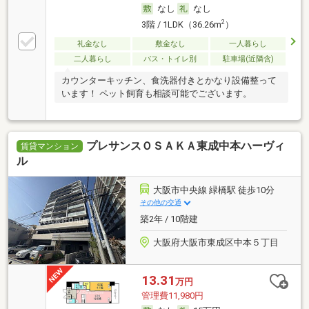
なし
なし
2
3階 / 1LDK（36.26m
）
礼金なし
敷金なし
一人暮らし
二人暮らし
バス・トイレ別
駐車場(近隣含)
カウンターキッチン、食洗器付きとかなり設備整って
います！ ペット飼育も相談可能でございます。
プレサンスＯＳＡＫＡ東成中本ハーヴィ
賃貸マンション
ル
大阪市中央線 緑橋駅 徒歩10分
その他の交通
築2年 / 10階建
大阪府大阪市東成区中本５丁目
13.31
万円
管理費11,980円