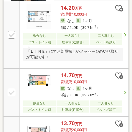
14.20
万円
管理費10,000円
なし
1ヶ月
2
2階 / 1LDK（39.71m
）
敷金なし
一人暮らし
二人暮らし
バス・トイレ別
駐車場(近隣含)
ペット相談可
『ＬＩＮＥ』にてお部屋探しやメッセージのやり取り
が可能です！
14.70
万円
管理費10,000円
なし
1ヶ月
2
9階 / 1LDK（39.71m
）
敷金なし
一人暮らし
二人暮らし
バス・トイレ別
駐車場(近隣含)
ペット相談可
13.70
万円
管理費20,000円