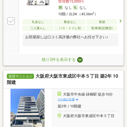
管理費15,000円
なし
なし
2
10階 / 2LDK（45.36m
）
礼金なし
敷金なし
新築
二人暮らし
バス・トイレ別
駐車場(近隣含)
お部屋探しは口コミ高評価の弊社へお任せ下さい♪
残り3件を表示する
大阪府大阪市東成区中本５丁目 築2年 10
賃貸マンション
階建
大阪市中央線 緑橋駅 徒歩10分
その他の交通
築2年 / 10階建
大阪府大阪市東成区中本５丁目