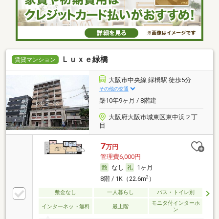
Ｌｕｘｅ緑橋
賃貸マンション
大阪市中央線 緑橋駅 徒歩5分
その他の交通
築10年9ヶ月 / 8階建
大阪府大阪市城東区東中浜２丁
目
7
万円
管理費6,000円
なし
1ヶ月
2
8階 / 1K（22.6m
）
敷金なし
一人暮らし
バス・トイレ別
モニタ付インターホ
インターネット無料
最上階
ン