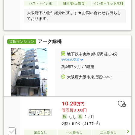
バス・トイレ別
駐車場(近隣含)
インターネット無料
大阪府下の物件紹介出来ます★お問い合わせお待ちし
ております。
アーク緑橋
賃貸マンション
地下鉄中央線 緑橋駅 徒歩4分
その他の交通
築4年7ヶ月 / 8階建
大阪府大阪市東成区中本１
10.20
万円
管理費8,000円
なし
2ヶ月
2
2階 / 1LDK（41.77m
）
敷金なし
一人暮らし
二人暮らし