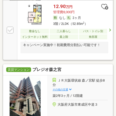
12.90
万円
管理費8,000円
なし
2ヶ月
2
3階 / 2LDK（52.85m
）
敷金なし
二人暮らし
バス・トイレ別
インターネット無料
最上階
角部屋
キャンペーン実施中！初期費用分割払い可能です！
プレジオ森之宮
賃貸マンション
ＪＲ大阪環状線 森ノ宮駅 徒歩8
分
その他の交通
築2年3ヶ月 / 12階建
大阪府大阪市東成区中道３