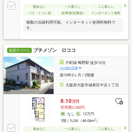
敷金なし
一人暮らし
二人暮らし
バス・トイレ別
駐車場(近隣含)
インターネット無料
複数の沿線利用可能。 インターネット使用料無料で
す。
プチメゾン ロココ
賃貸アパート
片町線 鴫野駅 徒歩12分
その他の交通
築10年2ヶ月 / 2階建
大阪府大阪市城東区中浜１丁目
8.10
万円
管理費3,500円
なし
12万円
2
1階 / 1LDK（46.06m
）
敷金なし
一人暮らし
二人暮らし