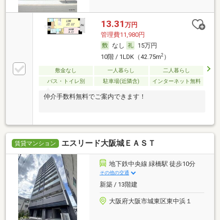
13.31
万円
管理費11,980円
なし
15万円
2
10階 / 1LDK（42.75m
）
敷金なし
一人暮らし
二人暮らし
バス・トイレ別
駐車場(近隣含)
インターネット無料
仲介手数料無料でご案内できます！
エスリード大阪城ＥＡＳＴ
賃貸マンション
地下鉄中央線 緑橋駅 徒歩10分
その他の交通
新築 / 13階建
大阪府大阪市城東区東中浜１