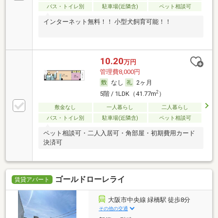
バス・トイレ別
駐車場(近隣含)
ペット相談可
インターネット無料！！ 小型犬飼育可能！！
10.20
万円
管理費8,000円
なし
2ヶ月
2
5階 / 1LDK（41.77m
）
敷金なし
一人暮らし
二人暮らし
バス・トイレ別
駐車場(近隣含)
ペット相談可
ペット相談可・二人入居可・角部屋・初期費用カード
決済可
ゴールドローレライ
賃貸アパート
大阪市中央線 緑橋駅 徒歩8分
その他の交通