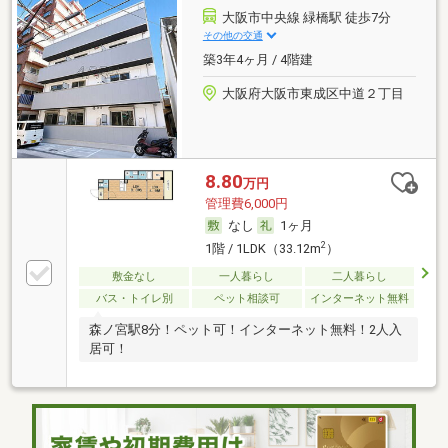
大阪市中央線 緑橋駅 徒歩7分
その他の交通
築3年4ヶ月 / 4階建
大阪府大阪市東成区中道２丁目
8.80
万円
管理費6,000円
なし
1ヶ月
2
1階 / 1LDK（33.12m
）
敷金なし
一人暮らし
二人暮らし
バス・トイレ別
ペット相談可
インターネット無料
森ノ宮駅8分！ペット可！インターネット無料！2人入
居可！