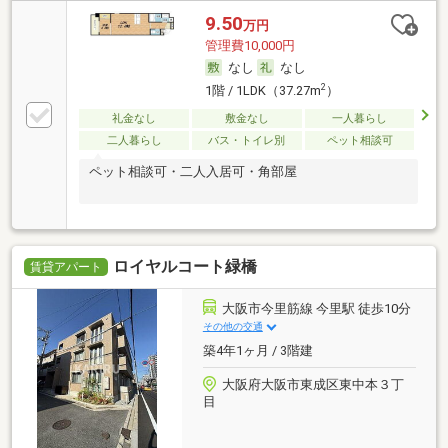
9.50
万円
管理費10,000円
なし
なし
2
1階 / 1LDK（37.27m
）
礼金なし
敷金なし
一人暮らし
二人暮らし
バス・トイレ別
ペット相談可
ペット相談可・二人入居可・角部屋
ロイヤルコート緑橋
賃貸アパート
大阪市今里筋線 今里駅 徒歩10分
その他の交通
築4年1ヶ月 / 3階建
大阪府大阪市東成区東中本３丁
目