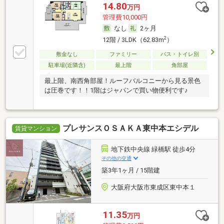
14.80
万円
管理費10,000円
なし
2ヶ月
2
12階 / 3LDK（62.83m
）
敷金なし
ファミリー
バス・トイレ別
駐車場(近隣含)
最上階
角部屋
最上階、南西角部屋！ルーフバルコニーから見る景色
は圧巻です！！1階はジャパンで買い物便利です♪
プレサンスＯＳＡＫＡ東中本エシデル
賃貸マンション
地下鉄中央線 緑橋駅 徒歩4分
その他の交通
築3年1ヶ月 / 15階建
大阪府大阪市東成区東中本１
11.35
万円