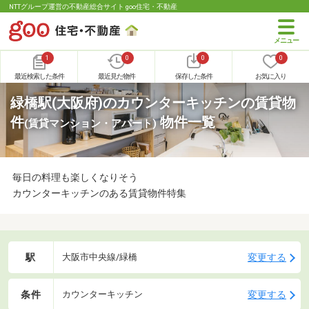
NTTグループ運営の不動産総合サイト goo住宅・不動産
1
0
0
0
最近検索した条件
最近見た物件
保存した条件
お気に入り
緑橋駅(大阪府)のカウンターキッチンの賃貸物
件
物件一覧
(賃貸マンション・アパート)
毎日の料理も楽しくなりそう
カウンターキッチンのある賃貸物件特集
駅
変更する
大阪市中央線/緑橋
条件
変更する
カウンターキッチン