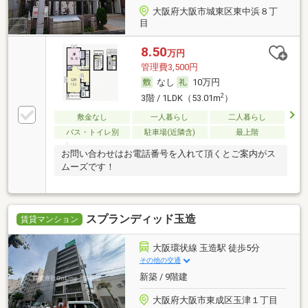
大阪府大阪市城東区東中浜８丁
目
8.50
万円
管理費3,500円
なし
10万円
2
3階 / 1LDK（53.01m
）
敷金なし
一人暮らし
二人暮らし
バス・トイレ別
駐車場(近隣含)
最上階
お問い合わせはお電話番号を入れて頂くとご案内がス
ムーズです！
スプランディッド玉造
賃貸マンション
大阪環状線 玉造駅 徒歩5分
その他の交通
新築 / 9階建
大阪府大阪市東成区玉津１丁目