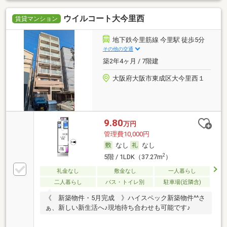
ウイルコート大今里西
賃貸マンション
地下鉄今里筋線 今里駅 徒歩5分
その他の交通
築2年4ヶ月 / 7階建
大阪府大阪市東成区大今里西１
9.80
万円
管理費10,000円
なし
なし
2
5階 / 1LDK（37.27m
）
礼金なし
敷金なし
一人暮らし
二人暮らし
バス・トイレ別
駐車場(近隣含)
《 新築物件・5月完成 》ハイスペック新築物件^^さ
ぁ、新しい新生活へ♪現地待ち合わせも可能です♪