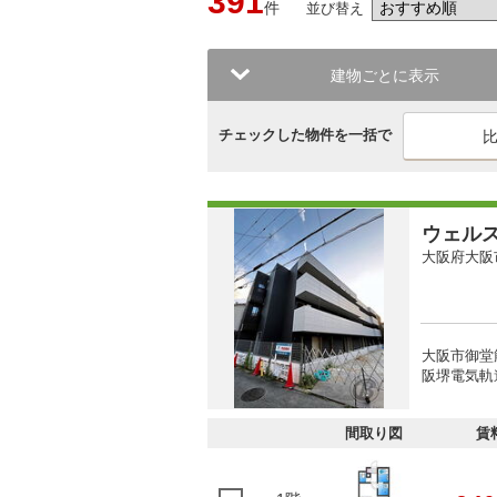
391
件
並び替え
建物ごとに表示
チェックした物件を一括で
ウェル
大阪府大阪
大阪市御堂筋
阪堺電気軌
間取り図
賃