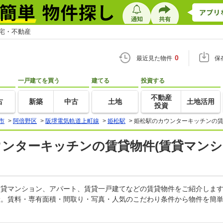
住宅・不動産
0
最近見た物件
保
一戸建てを買う
建てる
投資する
不動産
古
新築
中古
土地
土地活用
投資
市
>
阿倍野区
>
阪堺電気軌道上町線
>
姫松駅
>
姫松駅のカウンターキッチンの賃
ウンターキッチンの賃貸物件(賃貸マンシ
の賃貸マンション、アパート、賃貸一戸建てなどの賃貸物件をご紹介しま
産。賃料・専有面積・間取り・写真・人気のこだわり条件から物件を簡単