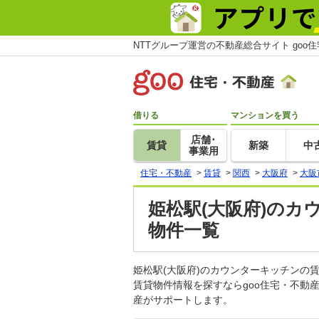
NTTグループ運営の不動産総合サイト goo
借りる
マンションを買う
店舗･
賃貸
新築
中
事業用
住宅・不動産
>
賃貸
>
関西
>
大阪府
>
大阪
姫松駅(大阪府)のカ
物件一覧
姫松駅(大阪府)のカウンターキッチン
賃貸物件情報を探すならgoo住宅・不動
産がサポートします。