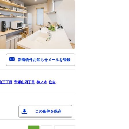
山三丁目
帝塚山四丁目
神ノ木
住吉
この条件を保存