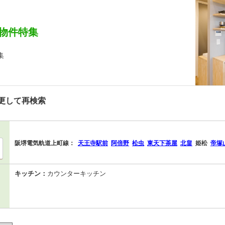
物件特集
集
更して再検索
阪堺電気軌道上町線：
天王寺駅前
阿倍野
松虫
東天下茶屋
北畠
姫松
帝塚
キッチン：
カウンターキッチン