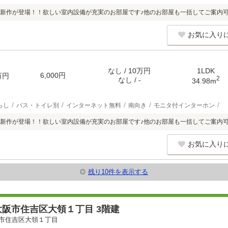
新作が登場！！欲しい室内設備が充実のお部屋です♪他のお部屋も一括してご案内
お気に入り
なし / 10万円
1LDK
6,000円
万円
2
なし / -
34.98m
らし
バス・トイレ別
インターネット無料
南向き
モニタ付インターホン
新作が登場！！欲しい室内設備が充実のお部屋です♪他のお部屋も一括してご案内
お気に入り
残り10件を表示する
阪市住吉区大領１丁目 3階建
市住吉区大領１丁目