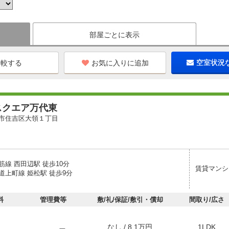
部屋ごとに表示
お気に入りに追加
空室状況
スクエア万代東
市住吉区大領１丁目
線 西田辺駅 徒歩10分
賃貸マンシ
道上町線 姫松駅 徒歩9分
料
管理費等
敷/礼/保証/敷引・償却
間取り/広さ
なし / 8.1万円
1LDK