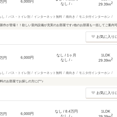
6,000円
万円
2
なし / -
29.39m
らし
バス・トイレ別
インターネット無料
南向き
モニタ付インターホン
新作が登場！！欲しい室内設備が充実のお部屋です♪他のお部屋も一括してご案内
お気に入り
なし / 1ヶ月
1LDK
6,000円
万円
2
なし / -
29.39m
らし
バス・トイレ別
インターネット無料
南向き
モニタ付インターホン
料のお部屋でお探しの方に(^^♪
お気に入り
なし / 8.4万円
1LDK
6,000円
万円
2
なし / -
29.39m