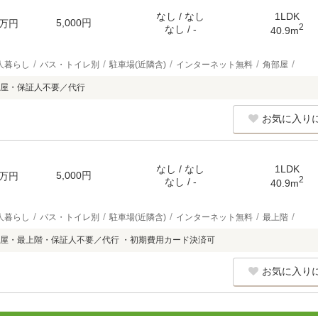
なし / なし
1LDK
5,000円
万円
2
なし / -
40.9m
人暮らし
バス・トイレ別
駐車場(近隣含)
インターネット無料
角部屋
屋・保証人不要／代行
お気に入り
なし / なし
1LDK
5,000円
万円
2
なし / -
40.9m
人暮らし
バス・トイレ別
駐車場(近隣含)
インターネット無料
最上階
屋・最上階・保証人不要／代行 ・初期費用カード決済可
お気に入り