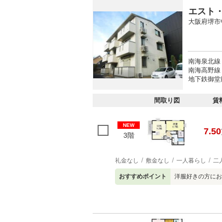
エスト
大阪府堺市
南海泉北線 
南海高野線 
地下鉄御堂筋
間取り図
賃
NEW
7.50
3階
礼金なし
敷金なし
一人暮らし
二
おすすめポイント
洋服好きの方に