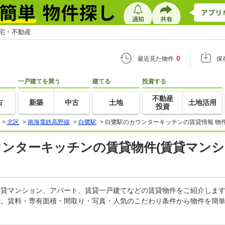
住宅・不動産
0
最近見た物件
保
一戸建てを買う
建てる
投資する
不動産
古
新築
中古
土地
土地活用
投資
>
北区
>
南海電鉄高野線
>
白鷺駅
>
白鷺駅のカウンターキッチンの賃貸情報 物
ウンターキッチンの賃貸物件(賃貸マンシ
の賃貸マンション、アパート、賃貸一戸建てなどの賃貸物件をご紹介しま
産。賃料・専有面積・間取り・写真・人気のこだわり条件から物件を簡単