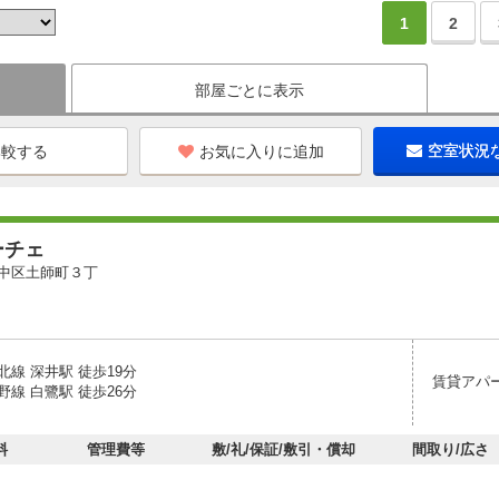
1
2
部屋ごとに表示
お気に入りに追加
空室状況
ーチェ
中区土師町３丁
線 深井駅 徒歩19分
賃貸アパ
線 白鷺駅 徒歩26分
料
管理費等
敷/礼/保証/敷引・償却
間取り/広さ