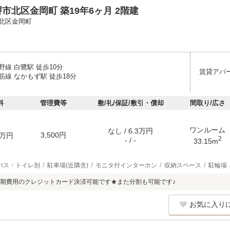
市北区金岡町 築19年6ヶ月 2階建
北区金岡町
線 白鷺駅 徒歩10分
賃貸アパ
筋線 なかもず駅 徒歩18分
料
管理費等
敷/礼/保証/敷引・償却
間取り/広さ
ワンルーム
なし / 6.3万円
3,500円
万円
2
- / -
33.15m
バス・トイレ別
駐車場(近隣含)
モニタ付インターホン
収納スペース
駐輪場
期費用のクレジットカード決済可能です★また分割も可能です♪
お気に入り