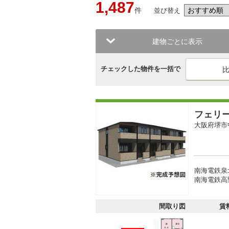
1,487
件
並び替え
建物ごとに表示
チェックした物件を一括で
フェリ
大阪府堺市
南海電鉄泉北
南海電鉄高野
間取り図
賃