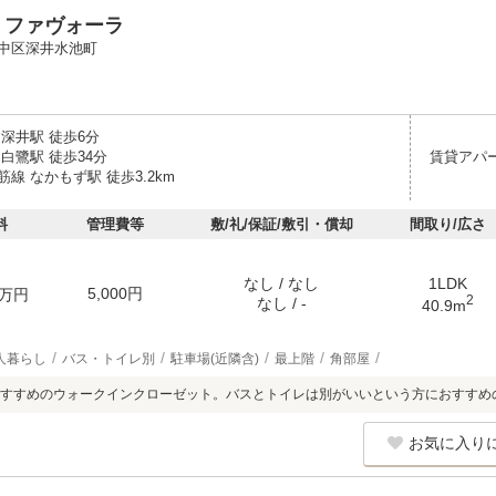
・ファヴォーラ
中区深井水池町
深井駅 徒歩6分
白鷺駅 徒歩34分
賃貸アパ
線 なかもず駅 徒歩3.2km
料
管理費等
敷/礼/保証/敷引・償却
間取り/広さ
なし / なし
1LDK
5,000円
万円
2
なし / -
40.9m
人暮らし
バス・トイレ別
駐車場(近隣含)
最上階
角部屋
おすすめのウォークインクローゼット。バスとトイレは別がいいという方におすすめ
お気に入り