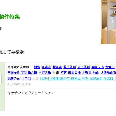
物件特集
集
更して再検索
南海電鉄高野線：
難波
今宮戎
新今宮
萩ノ茶屋
天下茶屋
岸里玉出
帝塚山
三国ヶ丘
百舌鳥八幡
中百舌鳥
白鷺
初芝
萩原天神
北野田
狭山
大阪狭山
美加の台
千早口
天見
紀見峠
林間田園都市
御幸辻
橋本
紀伊清水
学文路
紀伊神谷
極楽橋
キッチン：
カウンターキッチン