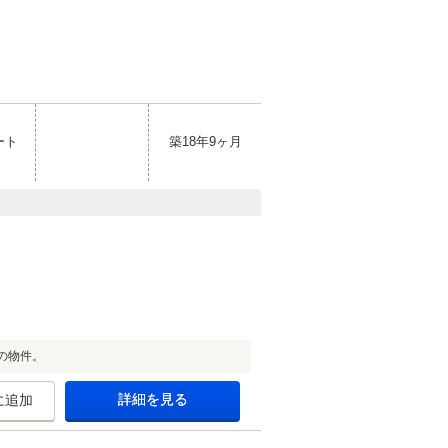
ート
築18年9ヶ月
の物件。
詳細を見る
に追加