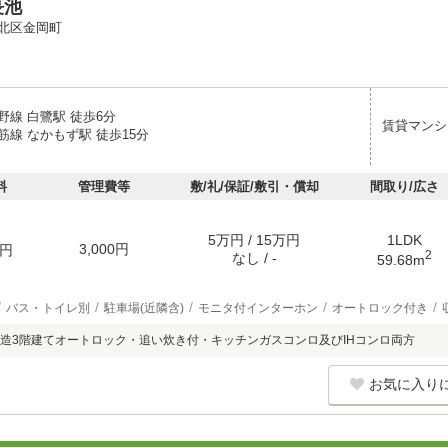
長池
北区金岡町
野線 白鷺駅 徒歩6分
賃貸マンシ
筋線 なかもず駅 徒歩15分
料
管理費等
敷/礼/保証/敷引・償却
間取り/広さ
5万円 / 15万円
1LDK
3,000円
円
2
なし / -
59.68m
バス・トイレ別
駐車場(近隣含)
モニタ付インターホン
オートロック付き
造3階建てオートロック・追い炊き付・キッチンガスコンロ及びIHコンロ両方
お気に入り