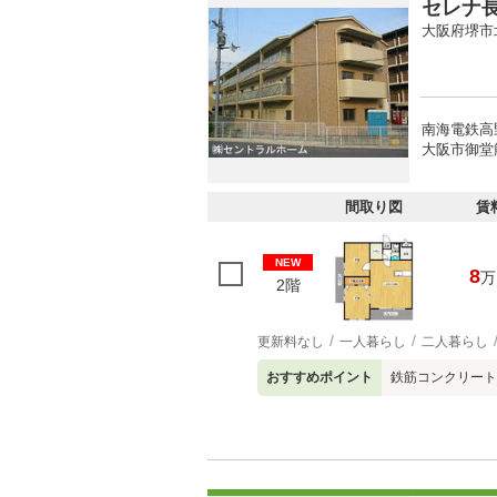
セレナ
大阪府堺市
南海電鉄高
大阪市御堂
間取り図
賃
NEW
8
万
2階
更新料なし
一人暮らし
二人暮らし
おすすめポイント
鉄筋コンクリート