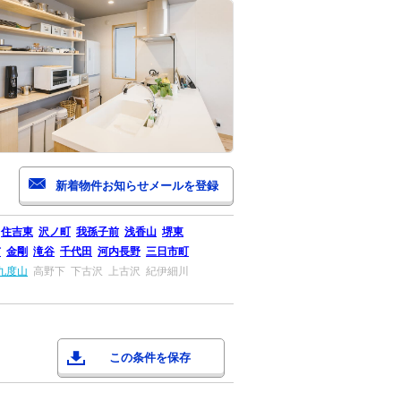
住吉東
沢ノ町
我孫子前
浅香山
堺東
市
金剛
滝谷
千代田
河内長野
三日市町
九度山
高野下
下古沢
上古沢
紀伊細川
この条件を保存