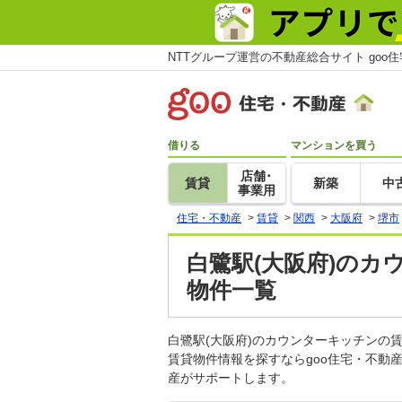
NTTグループ運営の不動産総合サイト goo
借りる
マンションを買う
店舗･
賃貸
新築
中
事業用
住宅・不動産
>
賃貸
>
関西
>
大阪府
>
堺市
白鷺駅(大阪府)のカ
物件一覧
白鷺駅(大阪府)のカウンターキッチン
賃貸物件情報を探すならgoo住宅・不動
産がサポートします。