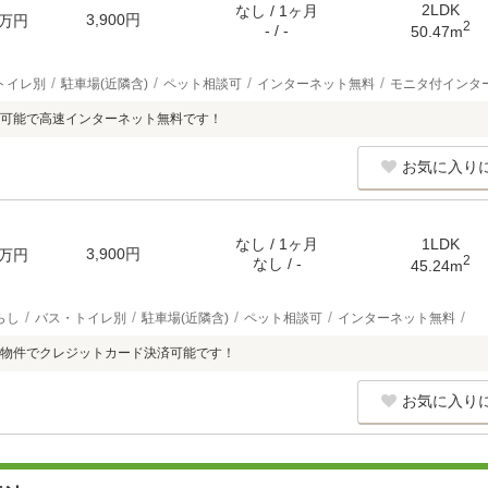
2LDK
なし / 1ヶ月
3,900円
万円
2
- / -
50.47m
トイレ別
駐車場(近隣含)
ペット相談可
インターネット無料
モニタ付インタ
ト可能で高速インターネット無料です！
お気に入り
なし / 1ヶ月
1LDK
3,900円
万円
2
なし / -
45.24m
らし
バス・トイレ別
駐車場(近隣含)
ペット相談可
インターネット無料
物件でクレジットカード決済可能です！
お気に入り