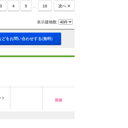
3
4
5
10
次へ
…
表示建物数
などをお問い合わせする(無料)
ート
新築