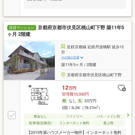
京都府京都市伏見区桃山町下野 築11年5
賃貸マンション
ヶ月 2階建
近鉄京都線 近鉄丹波橋駅 徒歩12
分
その他の交通
築11年5ヶ月 / 2階建
京都府京都市伏見区桃山町下野
12
万円
管理費10,000円
なし
20万円
2
2階 / 3LDK（78.37m
）
敷金なし
ファミリー
バス・トイレ別
駐車場(近隣含)
インターネット無料
最上階
【2015年築ハウスメーカー物件】インターネット無料