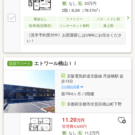
なし
20万円
2
2階 / 3LDK（78.37m
）
敷金なし
ファミリー
バス・トイレ別
駐車場(近隣含)
インターネット無料
最上階
《見学予約受付中》お部屋探しはUWKにお任せくださ
い！
エトワール桃山ＩＩ
賃貸アパート
京阪電気鉄道京阪線 丹波橋駅 徒
歩13分
その他の交通
築7年6ヶ月 / 2階建
京都府京都市伏見区桃山町下野
11.20
万円
管理費4,600円
なし
11.2万円