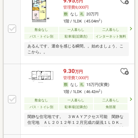
9.95
万円
管理費8,000円
なし
20万円
2
1階 / 1LDK（45.04m
）
敷金なし
一人暮らし
二人暮らし
バス・トイレ別
駐車場(近隣含)
インターネット無料
あるんです、運命を感じる瞬間。。始めましょう、こ
こから。。
9.30
万円
管理費7,000円
なし
15万円(実費)
2
1階 / 1LDK（46.42m
）
敷金なし
一人暮らし
二人暮らし
バス・トイレ別
駐車場(近隣含)
角部屋
閑静な住宅地です。 ３ＷＡＹアクセス可能 閑静な
住宅地 ＡＬ２０１２年１２月完成の築浅１ＬＤＫで
す。近鉄桃山御陵前駅まで徒歩８分。ＪＲ、京阪、近
鉄のトリプルアクセス。嬉しい３点セパレートに浴室