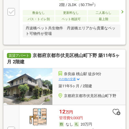
2
2階 / 2LDK（50.77m
）
敷金なし
更新料なし
二人暮らし
バス・トイレ別
ペット相談可
最上階
丹波橋ペット共生物件 丹波橋エリアから貴重なペッ
ト可物件が登場
京都府京都市伏見区桃山町下野 築11年5ヶ
賃貸アパート
月 2階建
奈良線 桃山駅 徒歩9分
その他の交通
築11年5ヶ月 / 2階建
京都府京都市伏見区桃山町下野
12
万円
管理費9,000円
なし
20万円