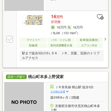
16
万円
管理費-
16万円
16万円
2
/ 5LDK（133.16m
）
ファミリー
バス・トイレ別
駐車場(近隣含)
駐輪場
室内洗濯機置き場
エアコン付き
駅まで徒歩5分の5ＬＤＫ ＪＲ、京阪、近鉄のトリプ
ルアクセス
桃山町本多上野貸家
賃貸一戸建て
ＪＲ奈良線 桃山駅 徒歩5分
その他の交通
築35年8ヶ月 / 2階建
京都府京都市伏見区桃山町本多
上野