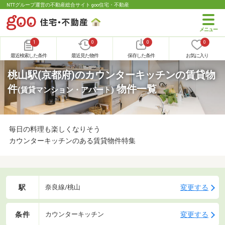
NTTグループ運営の不動産総合サイト goo住宅・不動産
1
0
0
0
最近検索した条件
最近見た物件
保存した条件
お気に入り
桃山駅(京都府)のカウンターキッチンの賃貸物
件
物件一覧
(賃貸マンション・アパート)
毎日の料理も楽しくなりそう
カウンターキッチンのある賃貸物件特集
駅
変更する
奈良線/桃山
条件
変更する
カウンターキッチン