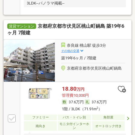
3LDK--パノラマ掲載--
京都府京都市伏見区桃山町鍋島 築19年6
賃貸マンション
ヶ月 7階建
奈良線 桃山駅 徒歩3分
その他の交通
築19年6ヶ月 / 7階建
京都府京都市伏見区桃山町鍋島
18.80
万円
管理費10,000円
37.6万円
37.6万円
2
1階 / 3LDK（71.91m
）
ファミリー
バス・トイレ別
角部屋
モニタ付インターホ
南向き
オートロック付き
ン