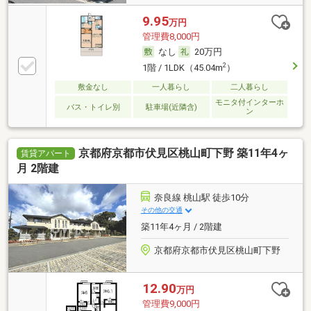
9.95
万円
管理費8,000円
なし
20万円
2
1階 / 1LDK（45.04m
）
敷金なし
一人暮らし
二人暮らし
モニタ付インターホ
バス・トイレ別
駐車場(近隣含)
ン
京都府京都市伏見区桃山町下野 築11年4ヶ
賃貸アパート
月 2階建
奈良線 桃山駅 徒歩10分
その他の交通
築11年4ヶ月 / 2階建
京都府京都市伏見区桃山町下野
12.90
万円
管理費9,000円