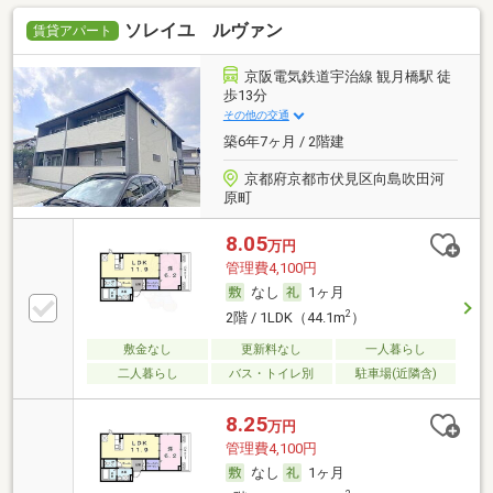
ソレイユ ルヴァン
賃貸アパート
京阪電気鉄道宇治線 観月橋駅 徒
歩13分
その他の交通
築6年7ヶ月 / 2階建
京都府京都市伏見区向島吹田河
原町
8.05
万円
管理費4,100円
なし
1ヶ月
2
2階 / 1LDK（44.1m
）
敷金なし
更新料なし
一人暮らし
二人暮らし
バス・トイレ別
駐車場(近隣含)
8.25
万円
管理費4,100円
なし
1ヶ月