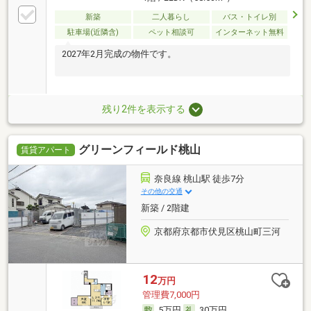
新築
二人暮らし
バス・トイレ別
駐車場(近隣含)
ペット相談可
インターネット無料
2027年2月完成の物件です。
残り2件を表示する
グリーンフィールド桃山
賃貸アパート
奈良線 桃山駅 徒歩7分
その他の交通
新築 / 2階建
京都府京都市伏見区桃山町三河
12
万円
管理費7,000円
5万円
30万円