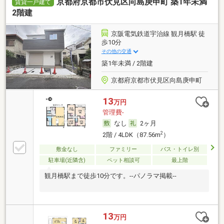
京都府京都市伏見区向島庚申町 築1年未満
賃貸一戸建て
2階建
京阪電気鉄道宇治線 観月橋駅 徒
歩10分
その他の交通
築1年未満 / 2階建
京都府京都市伏見区向島庚申町
13
万円
管理費-
なし
2ヶ月
2
2階 / 4LDK（87.56m
）
敷金なし
ファミリー
バス・トイレ別
駐車場(近隣含)
ペット相談可
最上階
観月橋駅まで徒歩10分です。--パノラマ掲載--
13
万円