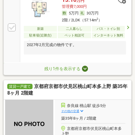
万円
管理費7,000円
5万円
30万円
2
2階 / 2LDK（57.14m
）
新築
二人暮らし
バス・トイレ別
駐車場(近隣含)
ペット相談可
インターネット無料
2027年2月完成の物件です。
残り1件を表示する
京都府京都市伏見区桃山町本多上野 築35年
賃貸一戸建て
8ヶ月 2階建
奈良線 桃山駅 徒歩5分
その他の交通
築35年8ヶ月 / 2階建
京都府京都市伏見区桃山町本多
上野