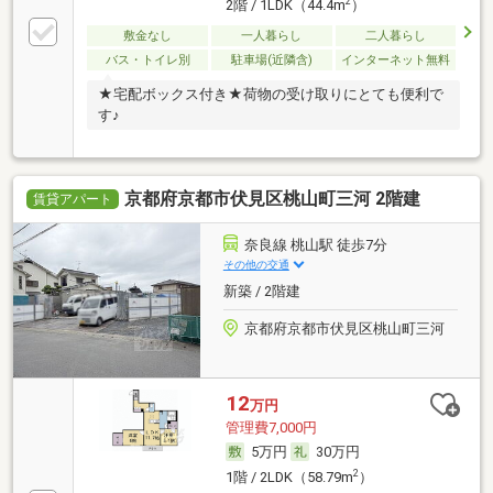
2
2階 / 1LDK（44.4m
）
敷金なし
一人暮らし
二人暮らし
バス・トイレ別
駐車場(近隣含)
インターネット無料
★宅配ボックス付き★荷物の受け取りにとても便利で
す♪
京都府京都市伏見区桃山町三河 2階建
賃貸アパート
奈良線 桃山駅 徒歩7分
その他の交通
新築 / 2階建
京都府京都市伏見区桃山町三河
12
万円
管理費7,000円
5万円
30万円
2
1階 / 2LDK（58.79m
）