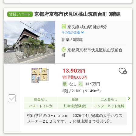
京都府京都市伏見区桃山筑前台町 3階建
賃貸アパート
奈良線 桃山駅 徒歩5分
その他の交通
新築 / 3階建
京都府京都市伏見区桃山筑前台
町
13.90
万円
管理費8,000円
なし
13.9万円
2
3階 / 2LDK（61.49m
）
敷金なし
新築
二人暮らし
バス・トイレ別
駐車場(近隣含)
インターネット無料
桃山学区のＤ−ｒｏｏｍ 2026年4月完成の大手ハウス
メーカー2ＬＤＫです。ＪＲ桃山駅まで徒歩5分。