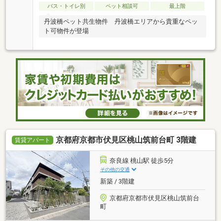
バス・トイレ別
ペット相談可
最上階
丹波橋ペット共生物件 丹波橋エリアから貴重なペッ
ト可物件が登場
京都府京都市伏見区桃山筑前台町 3階建
賃貸アパート
奈良線 桃山駅 徒歩5分
その他の交通
新築 / 3階建
京都府京都市伏見区桃山筑前台
町