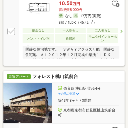
乾燥機、追い焚き機能付浴室、システムキッチン、温
10.50
万円
水洗浄便座など充実の
管理費8,000円
なし
17万円(実費)
2
3階 / 1LDK（46.42m
）
敷金なし
一人暮らし
二人暮らし
モニタ付インターホ
バス・トイレ別
角部屋
ン
閑静な住宅地です。 ３ＷＡＹアクセス可能 閑静な
住宅地 ＡＬ２０１２年１２月完成の築浅１ＬＤＫで
す。近鉄桃山御陵前駅まで徒歩８分。ＪＲ、京阪、近
鉄のトリプルアクセス。嬉しい３点セパレートに浴室
乾燥機、追い焚き機能付浴室、システムキッチン、温
フォレスト桃山筑前台
水洗浄便座など充実の
賃貸アパート
奈良線 桃山駅 徒歩4分
その他の交通
築13年8ヶ月 / 3階建
京都府京都市伏見区桃山筑前台
町