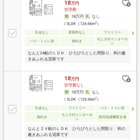
18
万円
管理費-
18万円
なし
2
/ 3LDK（126.66m
）
礼金なし
更新料なし
ファミリー
モニタ付インターホ
バス・トイレ別
南向き
ン
なんと24帖のＬＤＫ ひろびろとした間取り、和の趣
きあふれる貸家です
18
万円
管理費なし
18万円
なし
2
/ 3LDK（126.66m
）
礼金なし
ファミリー
バス・トイレ別
モニタ付インターホ
南向き
室内洗濯機置き場
ン
なんと２４帖のＬＤＫ ひろびろとした間取り、和の
趣きあふれる貸家です