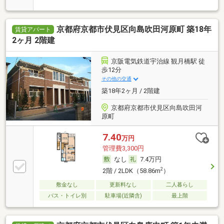
京都府京都市伏見区向島吹田河原町 築18年
賃貸アパート
2ヶ月 2階建
京阪電気鉄道宇治線 観月橋駅 徒
歩12分
その他の交通
築18年2ヶ月 / 2階建
京都府京都市伏見区向島吹田河
原町
7.40
万円
管理費3,300円
なし
7.4万円
2
2階 / 2LDK（58.86m
）
敷金なし
更新料なし
二人暮らし
バス・トイレ別
駐車場(近隣含)
最上階