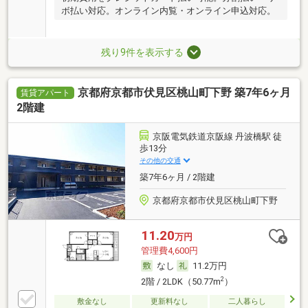
ボ払い対応。オンライン内覧・オンライン申込対応。
残り9件を表示する
京都府京都市伏見区桃山町下野 築7年6ヶ月
賃貸アパート
2階建
京阪電気鉄道京阪線 丹波橋駅 徒
歩13分
その他の交通
築7年6ヶ月 / 2階建
京都府京都市伏見区桃山町下野
11.20
万円
管理費4,600円
なし
11.2万円
2
2階 / 2LDK（50.77m
）
敷金なし
更新料なし
二人暮らし