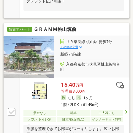
クレジット払い可能！
ＧＲＡＭＭ桃山筑前
賃貸アパート
ＪＲ奈良線 桃山駅 徒歩7分
その他の交通
新築 / 3階建
京都府京都市伏見区桃山筑前台
町
15.40
万円
管理費8,000円
なし
1ヶ月
2
1階 / 2LDK（61.49m
）
敷金なし
新築
二人暮らし
バス・トイレ別
駐車場(近隣含)
インターネット無料
洋服を整理できてお部屋がスッキリします。広いお部