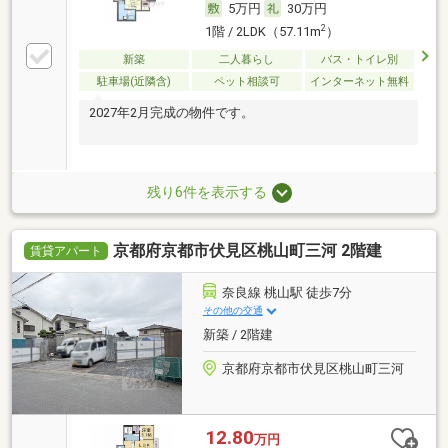
5万円
30万円
2
1階 / 2LDK（57.11m
）
新築
二人暮らし
バス・トイレ別
駐車場(近隣含)
ペット相談可
インターネット無料
2027年2月完成の物件です。
残り6件を表示する
京都府京都市伏見区桃山町三河 2階建
賃貸アパート
奈良線 桃山駅 徒歩7分
その他の交通
新築 / 2階建
京都府京都市伏見区桃山町三河
12.80
万円