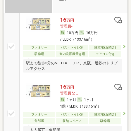
16
万円
管理費-
16万円
16万円
2
/ 5LDK（133.16m
）
ファミリー
バス・トイレ別
駐車場(近隣含)
駐輪場
室内洗濯機置き場
エアコン付き
駅まで徒歩5分の5ＬＤＫ ＪＲ、京阪、近鉄のトリプ
ルアクセス
16
万円
管理費なし
1ヶ月
1ヶ月
2
1階 / 5LDK（133.16m
）
ファミリー
バス・トイレ別
駐車場(近隣含)
角部屋
収納スペース
駐輪場
二人入居可・角部屋