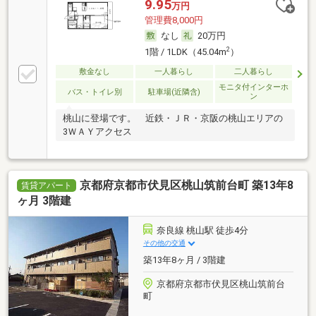
9.95
万円
管理費8,000円
なし
20万円
2
1階 / 1LDK（45.04m
）
敷金なし
一人暮らし
二人暮らし
モニタ付インターホ
バス・トイレ別
駐車場(近隣含)
ン
桃山に登場です。 近鉄・ＪＲ・京阪の桃山エリアの
3ＷＡＹアクセス
京都府京都市伏見区桃山筑前台町 築13年8
賃貸アパート
ヶ月 3階建
奈良線 桃山駅 徒歩4分
その他の交通
築13年8ヶ月 / 3階建
京都府京都市伏見区桃山筑前台
町