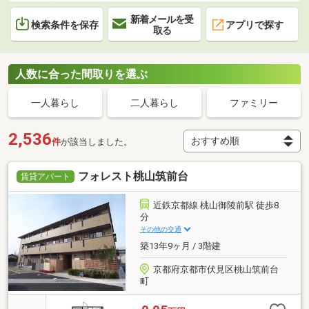
新着メールを受
検索条件を保存
アプリで探す
取る
人数に合った間取りを選ぶ
一人暮らし
二人暮らし
ファミリー
2,536
件
が該当しました。
フォレスト桃山筑前台
賃貸アパート
近鉄京都線 桃山御陵前駅 徒歩8
分
その他の交通
築13年9ヶ月 / 3階建
京都府京都市伏見区桃山筑前台
町