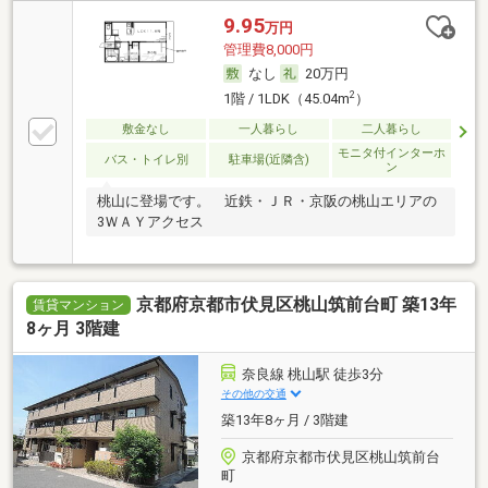
9.95
万円
管理費8,000円
なし
20万円
2
1階 / 1LDK（45.04m
）
敷金なし
一人暮らし
二人暮らし
モニタ付インターホ
バス・トイレ別
駐車場(近隣含)
ン
桃山に登場です。 近鉄・ＪＲ・京阪の桃山エリアの
3ＷＡＹアクセス
京都府京都市伏見区桃山筑前台町 築13年
賃貸マンション
8ヶ月 3階建
奈良線 桃山駅 徒歩3分
その他の交通
築13年8ヶ月 / 3階建
京都府京都市伏見区桃山筑前台
町