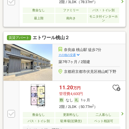
2
2階 / 3LDK（78.37m
）
敷金なし
ファミリー
バス・トイレ別
モニタ付インターホ
最上階
南向き
ン
エトワール桃山２
賃貸アパート
奈良線 桃山駅 徒歩7分
その他の交通
築7年7ヶ月 / 2階建
京都府京都市伏見区桃山町下野
11.20
万円
管理費4,600円
なし
1ヶ月
2
2階 / 2LDK（50.77m
）
敷金なし
更新料なし
二人暮らし
バス・トイレ別
駐車場(近隣含)
ペット相談可