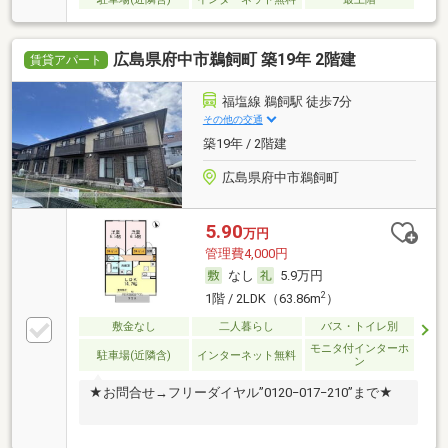
広島県府中市鵜飼町 築19年 2階建
賃貸アパート
福塩線 鵜飼駅 徒歩7分
その他の交通
築19年 / 2階建
広島県府中市鵜飼町
5.90
万円
管理費4,000円
なし
5.9万円
2
1階 / 2LDK（63.86m
）
敷金なし
二人暮らし
バス・トイレ別
モニタ付インターホ
駐車場(近隣含)
インターネット無料
ン
★お問合せ→フリーダイヤル”0120−017−210”まで★