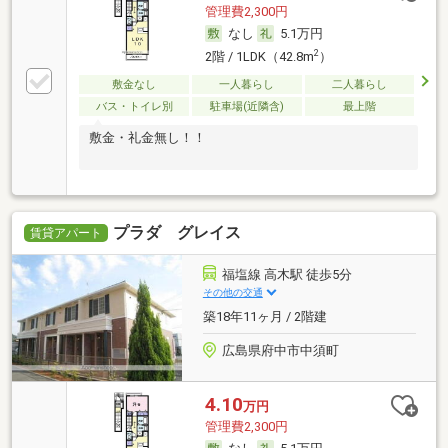
管理費2,300円
なし
5.1万円
2
2階 / 1LDK（42.8m
）
敷金なし
一人暮らし
二人暮らし
バス・トイレ別
駐車場(近隣含)
最上階
敷金・礼金無し！！
プラダ グレイス
賃貸アパート
福塩線 高木駅 徒歩5分
その他の交通
築18年11ヶ月 / 2階建
広島県府中市中須町
4.10
万円
管理費2,300円