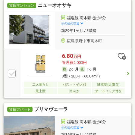
ニューオオサキ
賃貸マンション
福塩線 高木駅 徒歩5分
その他の交通
築29年1ヶ月 / 3階建
広島県府中市高木町
6.80
万円
管理費2,000円
2ヶ月
1ヶ月
2
3階 / 2LDK（68.04m
）
二人暮らし
バス・トイレ別
駐車場(近隣含)
最上階
南向き
オートロック付き
プリマヴェーラ
賃貸アパート
福塩線 高木駅 徒歩8分
その他の交通
築14年8ヶ月 / 2階建