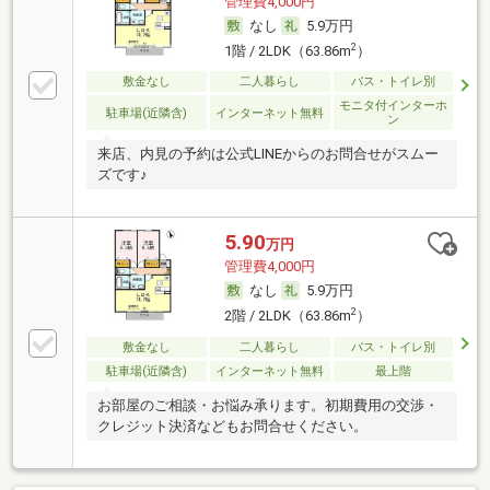
管理費4,000円
なし
5.9万円
2
1階 / 2LDK（63.86m
）
敷金なし
二人暮らし
バス・トイレ別
モニタ付インターホ
駐車場(近隣含)
インターネット無料
ン
来店、内見の予約は公式LINEからのお問合せがスムー
ズです♪
5.90
万円
管理費4,000円
なし
5.9万円
2
2階 / 2LDK（63.86m
）
敷金なし
二人暮らし
バス・トイレ別
駐車場(近隣含)
インターネット無料
最上階
お部屋のご相談・お悩み承ります。初期費用の交渉・
クレジット決済などもお問合せください。