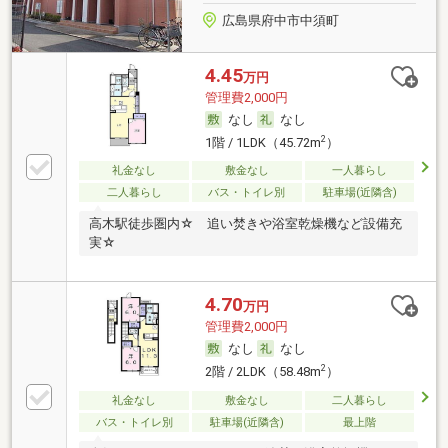
広島県府中市中須町
4.45
万円
管理費2,000円
なし
なし
2
1階 / 1LDK（45.72m
）
礼金なし
敷金なし
一人暮らし
二人暮らし
バス・トイレ別
駐車場(近隣含)
高木駅徒歩圏内☆ 追い焚きや浴室乾燥機など設備充
実☆
4.70
万円
管理費2,000円
なし
なし
2
2階 / 2LDK（58.48m
）
礼金なし
敷金なし
二人暮らし
バス・トイレ別
駐車場(近隣含)
最上階