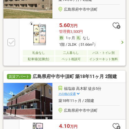
広島県府中市中須町
5.60
万円
管理費3,500円
1ヶ月
なし
2
1階 / 2LDK（51.66m
）
礼金なし
二人暮らし
バス・トイレ別
駐車場(近隣含)
ペット相談可
インターネット無料
広島県府中市中須町 築18年11ヶ月 2階建
賃貸アパート
福塩線 高木駅 徒歩5分
その他の交通
築18年11ヶ月 / 2階建
広島県府中市中須町
4.10
万円