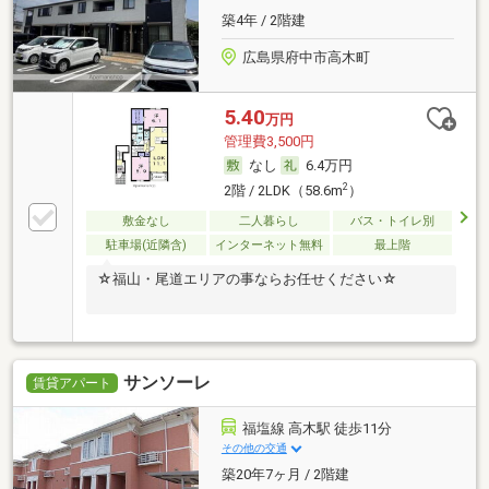
築4年 / 2階建
広島県府中市高木町
5.40
万円
管理費3,500円
なし
6.4万円
2
2階 / 2LDK（58.6m
）
敷金なし
二人暮らし
バス・トイレ別
駐車場(近隣含)
インターネット無料
最上階
☆福山・尾道エリアの事ならお任せください☆
サンソーレ
賃貸アパート
福塩線 高木駅 徒歩11分
その他の交通
築20年7ヶ月 / 2階建