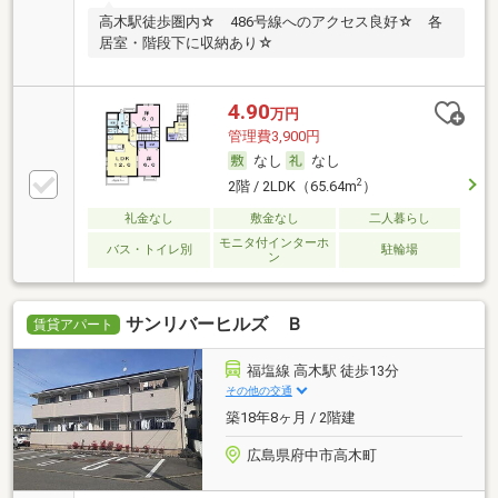
高木駅徒歩圏内☆ 486号線へのアクセス良好☆ 各
居室・階段下に収納あり☆
4.90
万円
管理費3,900円
なし
なし
2
2階 / 2LDK（65.64m
）
礼金なし
敷金なし
二人暮らし
モニタ付インターホ
バス・トイレ別
駐輪場
ン
サンリバーヒルズ Ｂ
賃貸アパート
福塩線 高木駅 徒歩13分
その他の交通
築18年8ヶ月 / 2階建
広島県府中市高木町