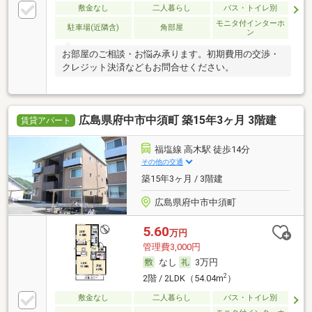
敷金なし
二人暮らし
バス・トイレ別
モニタ付インターホ
駐車場(近隣含)
角部屋
ン
お部屋のご相談・お悩み承ります。初期費用の交渉・
クレジット決済などもお問合せください。
広島県府中市中須町 築15年3ヶ月 3階建
賃貸アパート
福塩線 高木駅 徒歩14分
その他の交通
築15年3ヶ月 / 3階建
広島県府中市中須町
5.60
万円
管理費3,000円
なし
3万円
2
2階 / 2LDK（54.04m
）
敷金なし
二人暮らし
バス・トイレ別