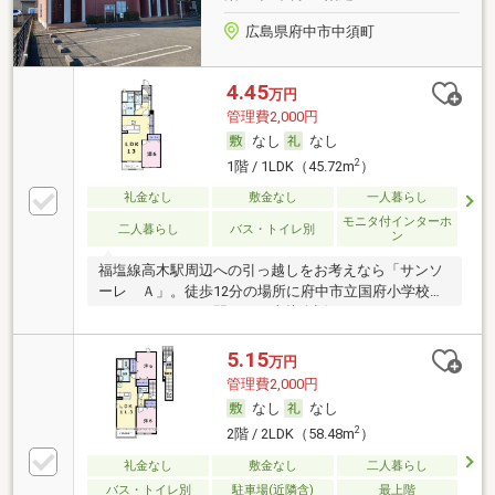
広島県府中市中須町
4.45
万円
管理費2,000円
なし
なし
2
1階 / 1LDK（45.72m
）
礼金なし
敷金なし
一人暮らし
モニタ付インターホ
二人暮らし
バス・トイレ別
ン
福塩線高木駅周辺への引っ越しをお考えなら「サンソ
ーレ Ａ」。徒歩12分の場所に府中市立国府小学校が
あります。ドアを開けたり直接会話しなくてもモニタ
ー越しに来訪者を確認できるモニター付きインターホ
ンがあります。室内設備は浴室乾燥機・洗面所独立な
5.15
万円
ど充実した設備を備え付けています。お湯を温め直せ
管理費2,000円
る追い焚き機能付きです。駐車場に空きがあるので車
なし
なし
を所有している方も安心です。多くの方にご好評の、
2
2階 / 2LDK（58.48m
）
BS対応のアパートとなっています。メンテナンスも簡
単なエアコン付きの物件で、温度管理が楽々。2駅利
礼金なし
敷金なし
二人暮らし
用ができるので電車の利用に役立つアパートです。
バス・トイレ別
駐車場(近隣含)
最上階