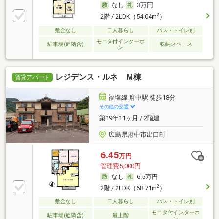
なし
3万円
2
2階 / 2LDK（54.04m
）
敷金なし
二人暮らし
バス・トイレ別
モニタ付インターホ
駐車場(近隣含)
収納スペース
ン
レジデンス・ルネ Ｍ棟
賃貸アパート
福塩線 府中駅 徒歩18分
その他の交通
築19年11ヶ月 / 2階建
広島県府中市出口町
6.45
万円
管理費5,000円
なし
6.5万円
2
2階 / 2LDK（68.71m
）
敷金なし
二人暮らし
バス・トイレ別
モニタ付インターホ
駐車場(近隣含)
最上階
ン