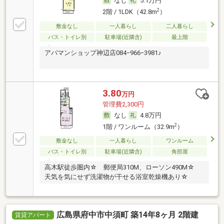
なし
5.1万円
2
2階 / 1LDK（42.8m
）
敷金なし
一人暮らし
二人暮らし
バス・トイレ別
駐車場(近隣含)
最上階
アパマンショップ神辺店084−966−3981♪
3.80
万円
管理費2,300円
なし
4.8万円
2
1階 / ワンルーム（32.9m
）
敷金なし
一人暮らし
ワンルーム
バス・トイレ別
駐車場(近隣含)
角部屋
高木駅徒歩圏内☆ 郵便局310M、ローソン490M☆
天気を気にせず洗濯物が干せる浴室乾燥機あり☆
広島県府中市中須町 築14年8ヶ月 2階建
賃貸アパート