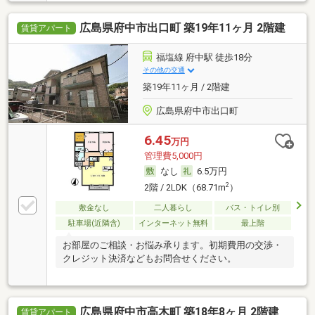
広島県府中市出口町 築19年11ヶ月 2階建
賃貸アパート
福塩線 府中駅 徒歩18分
その他の交通
築19年11ヶ月 / 2階建
広島県府中市出口町
6.45
万円
管理費5,000円
なし
6.5万円
2
2階 / 2LDK（68.71m
）
敷金なし
二人暮らし
バス・トイレ別
駐車場(近隣含)
インターネット無料
最上階
お部屋のご相談・お悩み承ります。初期費用の交渉・
クレジット決済などもお問合せください。
広島県府中市高木町 築18年8ヶ月 2階建
賃貸アパート