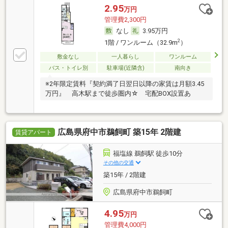
2.95
万円
管理費2,300円
なし
3.95万円
2
1階 / ワンルーム（32.9m
）
敷金なし
一人暮らし
ワンルーム
バス・トイレ別
駐車場(近隣含)
南向き
※2年限定賃料『契約満了日翌日以降の家賃は月額3.45
万円』 高木駅まで徒歩圏内☆ 宅配BOX設置あ
広島県府中市鵜飼町 築15年 2階建
賃貸アパート
福塩線 鵜飼駅 徒歩10分
その他の交通
築15年 / 2階建
広島県府中市鵜飼町
4.95
万円
管理費4,000円