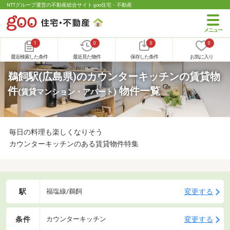
NTTグループ運営の不動産総合サイト goo住宅・不動産
1
0
0
0
最近検索した条件
最近見た物件
保存した条件
お気に入り
鵜飼駅(広島県)のカウンターキッチンの賃貸物
件
物件一覧
(賃貸マンション・アパート)
毎日の料理も楽しくなりそう
カウンターキッチンのある賃貸物件特集
駅
変更する
福塩線/鵜飼
条件
変更する
カウンターキッチン