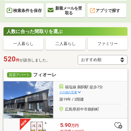
新着メールを受
検索条件を保存
アプリで探す
取る
人数に合った間取りを選ぶ
一人暮らし
二人暮らし
ファミリー
520
件
が該当しました。
フィオーレ
賃貸アパート
福塩線 鵜飼駅 徒歩7分
その他の交通
築19年 / 2階建
広島県府中市鵜飼町
5.90
万円