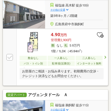
福塩線 高木駅 徒歩10分
その他の交通
築5年8ヶ月 / 2階建
広島県府中市鵜飼町
4.90
万円
管理費2,900円
なし
5.9万円
2
1階 / 1LDK（45.84m
）
敷金なし
一人暮らし
二人暮らし
バス・トイレ別
駐車場(近隣含)
インターネット無料
お部屋のご相談・お悩み承ります。初期費用の交渉・
クレジット決済などもお問合せください。
アヴェンタドール Ａ
賃貸アパート
福塩線 鵜飼駅 徒歩11分
その他の交通