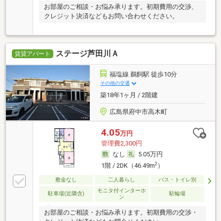
お部屋のご相談・お悩み承ります。初期費用の交渉、
クレジット決済などもお問い合わせください。
ステージ芦田川Ａ
賃貸アパート
福塩線 鵜飼駅 徒歩10分
その他の交通
築18年1ヶ月 / 2階建
広島県府中市高木町
4.05
万円
管理費2,300円
なし
5.05万円
2
1階 / 2DK（46.49m
）
敷金なし
二人暮らし
バス・トイレ別
モニタ付インターホ
駐車場(近隣含)
駐輪場
ン
お部屋のご相談・お悩み承ります。初期費用の交渉・