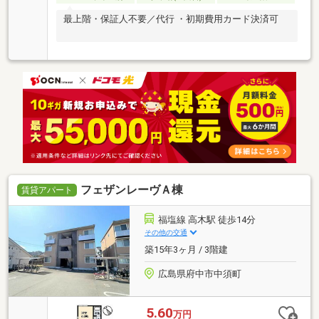
最上階・保証人不要／代行 ・初期費用カード決済可
フェザンレーヴＡ棟
賃貸アパート
福塩線 高木駅 徒歩14分
その他の交通
築15年3ヶ月 / 3階建
広島県府中市中須町
5.60
万円