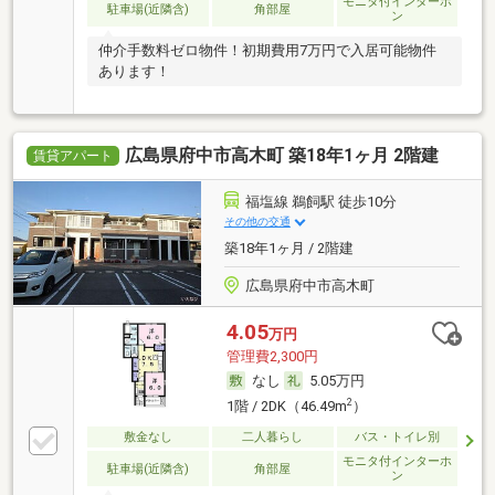
モニタ付インターホ
駐車場(近隣含)
角部屋
ン
仲介手数料ゼロ物件！初期費用7万円で入居可能物件
あります！
広島県府中市高木町 築18年1ヶ月 2階建
賃貸アパート
福塩線 鵜飼駅 徒歩10分
その他の交通
築18年1ヶ月 / 2階建
広島県府中市高木町
4.05
万円
管理費2,300円
なし
5.05万円
2
1階 / 2DK（46.49m
）
敷金なし
二人暮らし
バス・トイレ別
モニタ付インターホ
駐車場(近隣含)
角部屋
ン