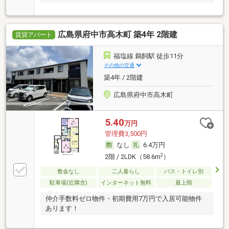
広島県府中市高木町 築4年 2階建
賃貸アパート
福塩線 鵜飼駅 徒歩11分
その他の交通
築4年 / 2階建
広島県府中市高木町
5.40
万円
管理費3,500円
なし
6.4万円
2
2階 / 2LDK（58.6m
）
敷金なし
二人暮らし
バス・トイレ別
駐車場(近隣含)
インターネット無料
最上階
仲介手数料ゼロ物件・初期費用7万円で入居可能物件
あります！