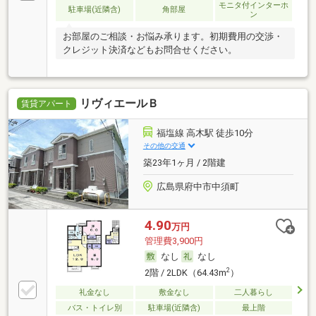
モニタ付インターホ
駐車場(近隣含)
角部屋
ン
お部屋のご相談・お悩み承ります。初期費用の交渉・
クレジット決済などもお問合せください。
リヴィエールＢ
賃貸アパート
福塩線 高木駅 徒歩10分
その他の交通
築23年1ヶ月 / 2階建
広島県府中市中須町
4.90
万円
管理費3,900円
なし
なし
2
2階 / 2LDK（64.43m
）
礼金なし
敷金なし
二人暮らし
バス・トイレ別
駐車場(近隣含)
最上階