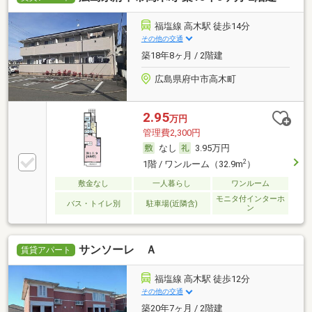
福塩線 高木駅 徒歩14分
その他の交通
築18年8ヶ月 / 2階建
広島県府中市高木町
2.95
万円
管理費2,300円
なし
3.95万円
2
1階 / ワンルーム（32.9m
）
敷金なし
一人暮らし
ワンルーム
モニタ付インターホ
バス・トイレ別
駐車場(近隣含)
ン
サンソーレ Ａ
賃貸アパート
福塩線 高木駅 徒歩12分
その他の交通
築20年7ヶ月 / 2階建