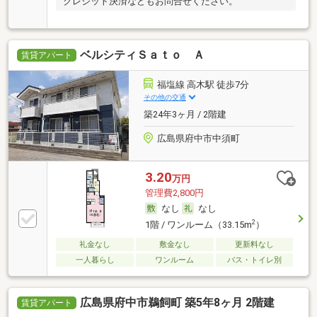
クレジット決済などもお問合せください。
ベルシティＳａｔｏ Ａ
賃貸アパート
福塩線 高木駅 徒歩7分
その他の交通
築24年3ヶ月 / 2階建
広島県府中市中須町
3.20
万円
管理費2,800円
なし
なし
2
1階 / ワンルーム（33.15m
）
礼金なし
敷金なし
更新料なし
一人暮らし
ワンルーム
バス・トイレ別
広島県府中市鵜飼町 築5年8ヶ月 2階建
賃貸アパート