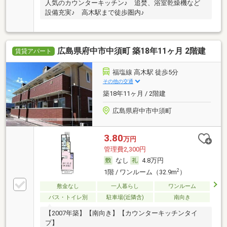
人気のカウンターキッチン♪ 追焚、浴室乾燥機など
設備充実♪ 高木駅まで徒歩圏内♪
広島県府中市中須町 築18年11ヶ月 2階建
賃貸アパート
福塩線 高木駅 徒歩5分
その他の交通
築18年11ヶ月 / 2階建
広島県府中市中須町
3.80
万円
管理費2,300円
なし
4.8万円
2
1階 / ワンルーム（32.9m
）
敷金なし
一人暮らし
ワンルーム
バス・トイレ別
駐車場(近隣含)
南向き
【2007年築】【南向き】【カウンターキッチンタイ
プ】