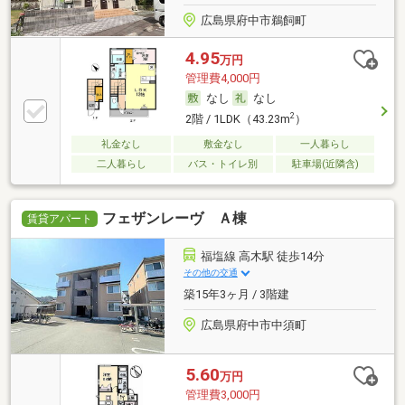
広島県府中市鵜飼町
4.95
万円
管理費4,000円
なし
なし
2
2階 / 1LDK（43.23m
）
礼金なし
敷金なし
一人暮らし
二人暮らし
バス・トイレ別
駐車場(近隣含)
フェザンレーヴ Ａ棟
賃貸アパート
福塩線 高木駅 徒歩14分
その他の交通
築15年3ヶ月 / 3階建
広島県府中市中須町
5.60
万円
管理費3,000円