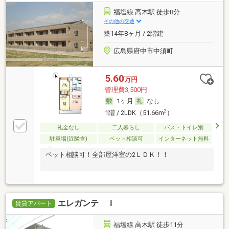
福塩線 高木駅 徒歩8分
その他の交通
築14年8ヶ月 / 2階建
広島県府中市中須町
5.60
万円
管理費3,500円
1ヶ月
なし
2
1階 / 2LDK（51.66m
）
礼金なし
二人暮らし
バス・トイレ別
駐車場(近隣含)
ペット相談可
インターネット無料
ペット相談可！全部屋洋室の2ＬＤＫ！！
エレガンテ Ｉ
賃貸アパート
福塩線 高木駅 徒歩11分