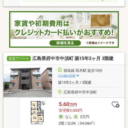
広島県府中市中須町 築15年2ヶ月 3階建
賃貸アパート
福塩線 高木駅 徒歩10分
その他の交通
築15年2ヶ月 / 3階建
広島県府中市中須町
5.60
万円
管理費3,000円
なし
3万円
2
2階 / 2LDK（54.04m
）