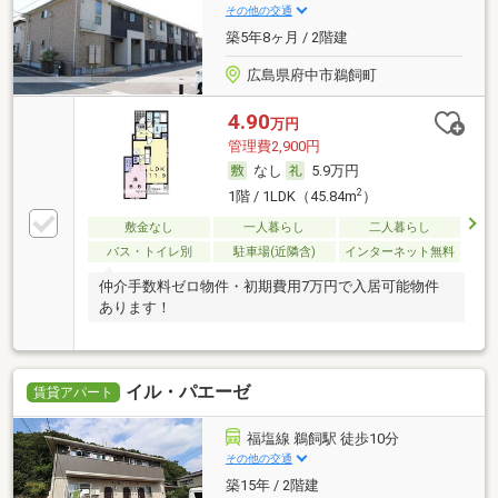
その他の交通
築5年8ヶ月 / 2階建
広島県府中市鵜飼町
4.90
万円
管理費2,900円
なし
5.9万円
2
1階 / 1LDK（45.84m
）
敷金なし
一人暮らし
二人暮らし
バス・トイレ別
駐車場(近隣含)
インターネット無料
仲介手数料ゼロ物件・初期費用7万円で入居可能物件
あります！
イル・パエーゼ
賃貸アパート
福塩線 鵜飼駅 徒歩10分
その他の交通
築15年 / 2階建