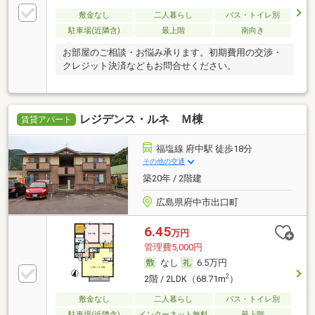
敷金なし
二人暮らし
バス・トイレ別
駐車場(近隣含)
最上階
南向き
お部屋のご相談・お悩み承ります。初期費用の交渉・
クレジット決済などもお問合せください。
レジデンス・ルネ Ｍ棟
賃貸アパート
福塩線 府中駅 徒歩18分
その他の交通
築20年 / 2階建
広島県府中市出口町
6.45
万円
管理費5,000円
なし
6.5万円
2
2階 / 2LDK（68.71m
）
敷金なし
二人暮らし
バス・トイレ別
駐車場(近隣含)
インターネット無料
最上階