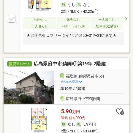
なし
なし
2
2階 / 1LDK（43.23m
）
礼金なし
敷金なし
一人暮らし
二人暮らし
バス・トイレ別
駐車場(近隣含)
★お問合せ→フリーダイヤル”0120−017−210”まで★
広島県府中市鵜飼町 築19年 2階建
賃貸アパート
福塩線 鵜飼駅 徒歩6分
その他の交通
築19年 / 2階建
広島県府中市鵜飼町
5.90
万円
管理費4,000円
なし
5.9万円
2
2階 / 2LDK（63.86m
）