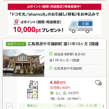
広島県府中市鵜飼町 築11年10ヶ月 2階建
賃貸アパート
福塩線 鵜飼駅 徒歩5分
築11年10ヶ月 / 2階建
広島県府中市鵜飼町
4.60
万円
管理費2,900円
なし
5.6万円
2
1階 / 2LDK（53.95m
）
敷金なし
二人暮らし
バス・トイレ別