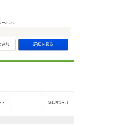
ターホン
詳細を見る
に追加
ート
築13年3ヶ月