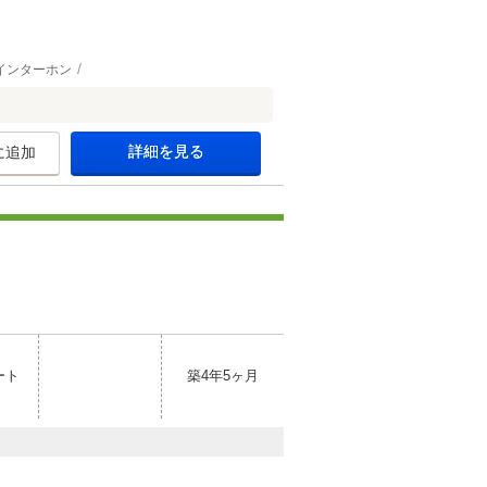
インターホン
詳細を見る
に追加
ート
築4年5ヶ月