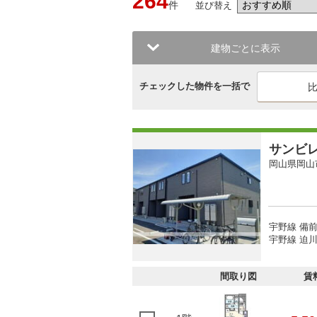
264
件
並び替え
建物ごとに表示
チェックした物件を一括で
サンビ
岡山県岡山
宇野線 備前
宇野線 迫川
間取り図
賃