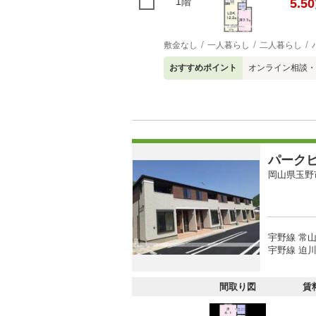
1階
5.50
敷金なし
一人暮らし
二人暮らし
おすすめポイント
オンライン相談・
パーク
岡山県玉野
宇野線 常山
宇野線 迫川
間取り図
賃