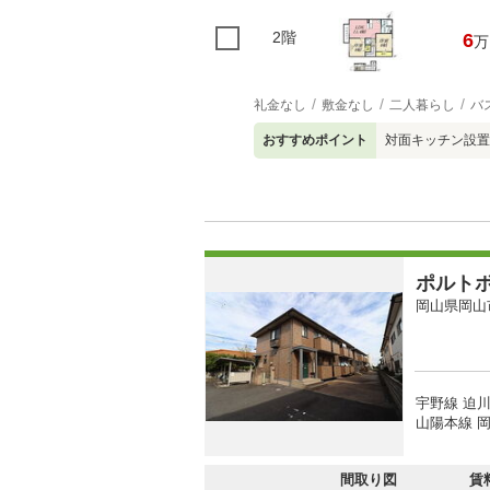
2階
6
万
礼金なし
敷金なし
二人暮らし
バ
おすすめポイント
対面キッチン設置
ポルト
岡山県岡山
宇野線 迫川
山陽本線 岡
間取り図
賃