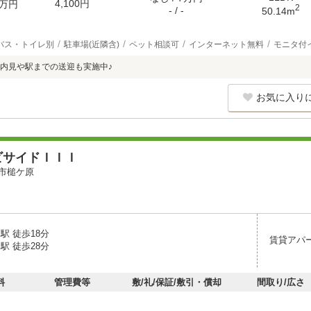
4,100円
万円
2
- / -
50.14m
バス・トイレ別
駐車場(近隣含)
ペット相談可
インターネット無料
モニタ付
内見や駅までの送迎も実施中♪
お気に入り
ビサイドＩＩＩ
市槌ケ原
駅 徒歩18分
賃貸アパ
駅 徒歩28分
料
管理費等
敷/礼/保証/敷引・償却
間取り/広さ