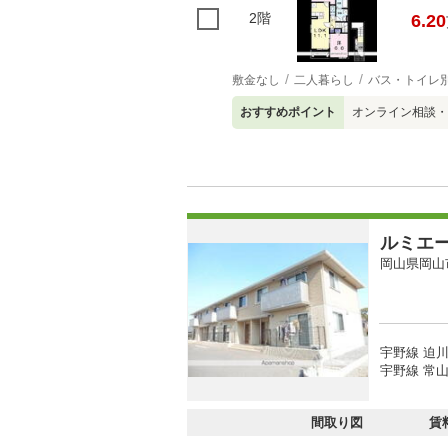
2階
6.20
敷金なし
二人暮らし
バス・トイレ
おすすめポイント
オンライン相談・
ルミエ
岡山県岡山
宇野線 迫川
宇野線 常山
間取り図
賃