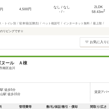
2LDK
なし / なし
4,500円
円
2
- / -
58.43m
ス・トイレ別
駐車場(近隣含)
ペット相談可
インターネット無料
最上階
のリビングです☆
お気に入り
ボヌール Ａ棟
市南区迫川
駅 徒歩5分
賃貸アパ
山駅 徒歩15分
料
管理費等
敷/礼/保証/敷引・償却
間取り/広さ