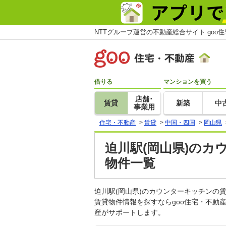
NTTグループ運営の不動産総合サイト goo
借りる
マンションを買う
店舗･
賃貸
新築
中
事業用
住宅・不動産
>
賃貸
>
中国・四国
>
岡山県
迫川駅(岡山県)のカ
物件一覧
迫川駅(岡山県)のカウンターキッチン
賃貸物件情報を探すならgoo住宅・不動
産がサポートします。