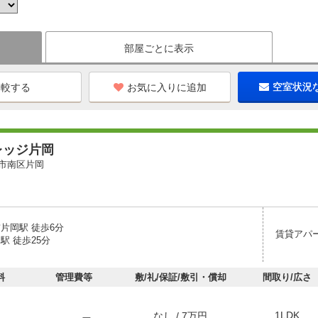
部屋ごとに表示
お気に入りに追加
空室状況
レッジ片岡
市南区片岡
片岡駅 徒歩6分
賃貸アパ
駅 徒歩25分
料
管理費等
敷/礼/保証/敷引・償却
間取り/広さ
1LDK
なし / 7万円