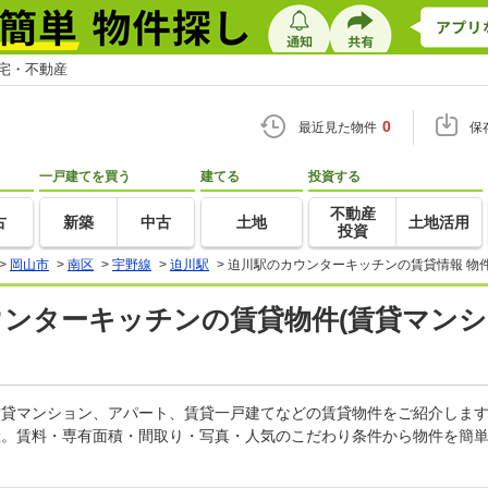
住宅・不動産
0
最近見た物件
保
一戸建てを買う
建てる
投資する
不動産
古
新築
中古
土地
土地活用
投資
>
岡山市
>
南区
>
宇野線
>
迫川駅
>
迫川駅のカウンターキッチンの賃貸情報 物
ウンターキッチンの賃貸物件(賃貸マンシ
の賃貸マンション、アパート、賃貸一戸建てなどの賃貸物件をご紹介しま
産。賃料・専有面積・間取り・写真・人気のこだわり条件から物件を簡単