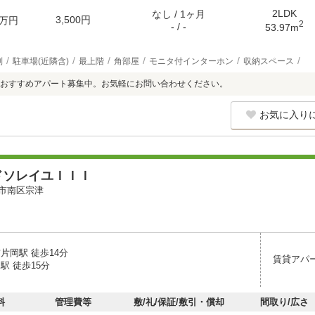
2LDK
なし / 1ヶ月
3,500円
万円
2
- / -
53.97m
別
駐車場(近隣含)
最上階
角部屋
モニタ付インターホン
収納スペース
おすすめアパート募集中。お気軽にお問い合わせください。
お気に入り
ドソレイユＩＩＩ
市南区宗津
片岡駅 徒歩14分
賃貸アパ
駅 徒歩15分
料
管理費等
敷/礼/保証/敷引・償却
間取り/広さ