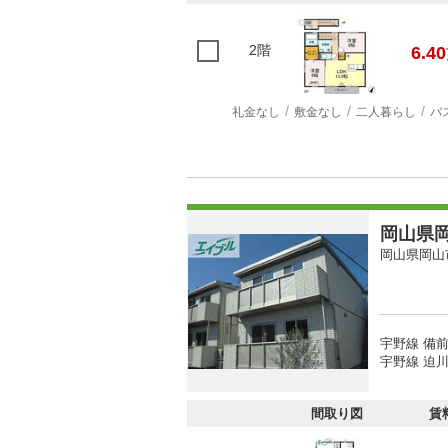
2階
6.40
礼金なし
敷金なし
二人暮らし
バ
岡山県岡
岡山県岡山
宇野線 備前
宇野線 迫川
間取り図
賃