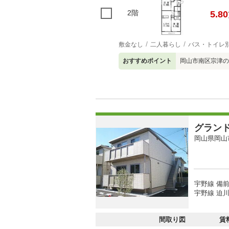
2階
5.80
敷金なし
二人暮らし
バス・トイレ
おすすめポイント
岡山市南区宗津の
グラン
岡山県岡山
宇野線 備前
宇野線 迫川
間取り図
賃