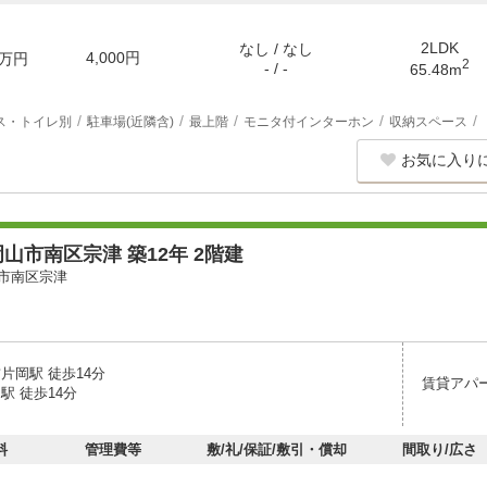
2LDK
なし / なし
4,000円
万円
2
- / -
65.48m
ス・トイレ別
駐車場(近隣含)
最上階
モニタ付インターホン
収納スペース
お気に入り
山市南区宗津 築12年 2階建
市南区宗津
片岡駅 徒歩14分
賃貸アパ
駅 徒歩14分
料
管理費等
敷/礼/保証/敷引・償却
間取り/広さ