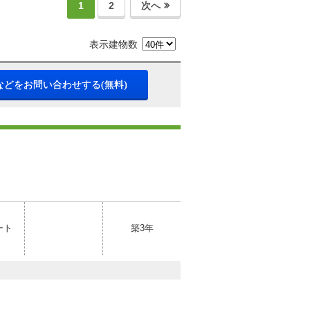
1
2
次へ
表示建物数
などをお問い合わせする(無料)
ート
築3年