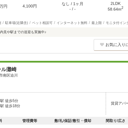
2LDK
なし / 1ヶ月
4,100円
万円
2
- / -
58.64m
別
駐車場(近隣含)
ペット相談可
インターネット無料
最上階
モニタ付イン
内見や駅までの送迎も実施中♪
お気に入り
ール灘崎
市南区迫川
駅 徒歩5分
賃貸アパ
駅 徒歩18分
料
管理費等
敷/礼/保証/敷引・償却
間取り/広さ