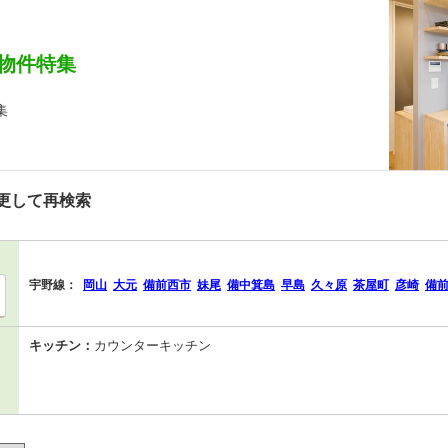
物件特集
集
更して再検索
宇野線：
岡山
大元
備前西市
妹尾
備中箕島
早島
久々原
茶屋町
彦崎
備
キッチン：
カウンターキッチン