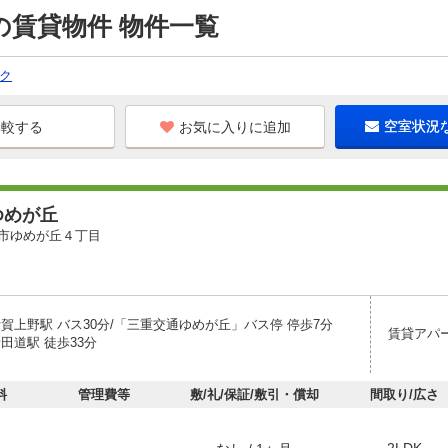
の賃貸物件 物件一覧
ク
お気に入りに追加
空室状況
ゆめが丘
市ゆめが丘４丁目
伊賀上野駅 バス30分/「三重交通ゆめが丘」バス停 停歩7分
賃貸アパ
田道駅 徒歩33分
料
管理費等
敷/礼/保証/敷引・償却
間取り/広さ