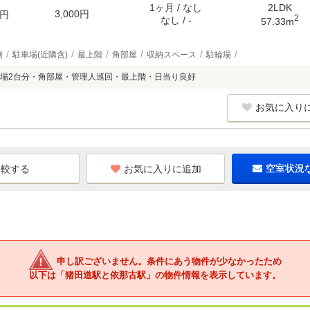
1ヶ月 / なし
2LDK
3,000円
円
2
なし / -
57.33m
別
駐車場(近隣含)
最上階
角部屋
収納スペース
駐輪場
場2台分・角部屋・管理人巡回・最上階・日当り良好
お気に入り
お気に入りに追加
空室状況
申し訳ございません。条件にあう物件が少なかったため
以下は「猪田道駅と依那古駅」の物件情報を表示しています。