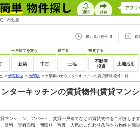
住宅・不動産
0
最近見た物件
保
一戸建てを買う
建てる
投資する
不動産
古
新築
中古
土地
土地活用
投資
市
>
伊賀鉄道
>
市部駅
>
市部駅のカウンターキッチンの賃貸情報 物件一覧
ウンターキッチンの賃貸物件(賃貸マンシ
の賃貸マンション、アパート、賃貸一戸建てなどの賃貸物件をご紹介しま
産。賃料・専有面積・間取り・写真・人気のこだわり条件から物件を簡単