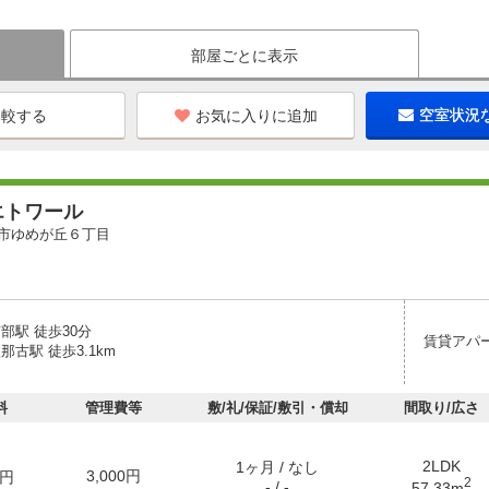
部屋ごとに表示
お気に入りに追加
空室状況
エトワール
市ゆめが丘６丁目
部駅 徒歩30分
賃貸アパ
那古駅 徒歩3.1km
料
管理費等
敷/礼/保証/敷引・償却
間取り/広さ
2LDK
1ヶ月 / なし
3,000円
円
2
- / -
57.33m