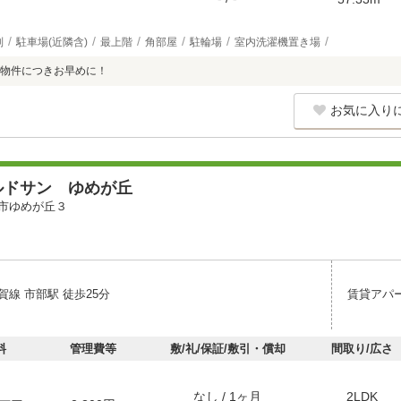
別
駐車場(近隣含)
最上階
角部屋
駐輪場
室内洗濯機置き場
物件につきお早めに！
お気に入り
ルドサン ゆめが丘
市ゆめが丘３
線 市部駅 徒歩25分
賃貸アパ
料
管理費等
敷/礼/保証/敷引・償却
間取り/広さ
なし / 1ヶ月
2LDK