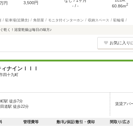
2LDK
なし / 1ヶ月
3,500円
万円
2
- / -
60.86m
別
駐車場(近隣含)
角部屋
モニタ付インターホン
収納スペース
駐輪場
ぐ乾く！浴室乾燥は毎日の味方♪
お気に入り
ティナインＩＩＩ
市四十九町
町駅 徒歩7分
賃貸アパ
田道駅 徒歩22分
料
管理費等
敷/礼/保証/敷引・償却
間取り/広さ