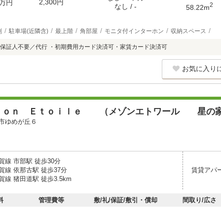
2,300円
万円
2
なし / -
58.22m
別
駐車場(近隣含)
最上階
角部屋
モニタ付インターホン
収納スペース
保証人不要／代行 ・初期費用カード決済可・家賃カード決済可
お気に入り
ｓｏｎ Ｅｔｏｉｌｅ （メゾンエトワール 星の
市ゆめが丘６
線 市部駅 徒歩30分
線 依那古駅 徒歩37分
賃貸アパ
線 猪田道駅 徒歩3.5km
料
管理費等
敷/礼/保証/敷引・償却
間取り/広さ