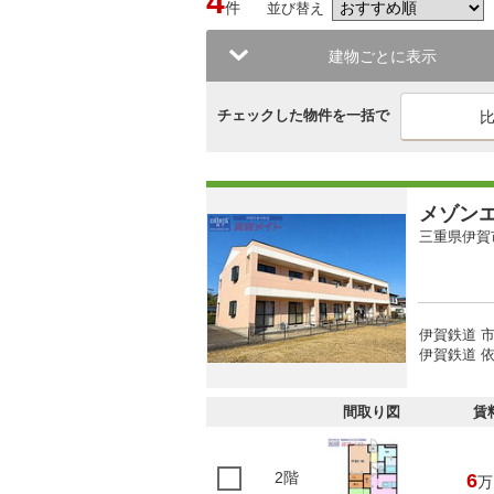
4
件
並び替え
建物ごとに表示
チェックした物件を一括で
メゾン
三重県伊賀
伊賀鉄道 市
伊賀鉄道 依
間取り図
賃
2階
6
万