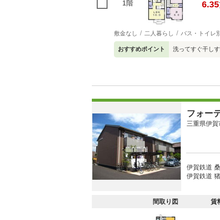
1階
6.35
敷金なし
二人暮らし
バス・トイレ
おすすめポイント
洗ってすぐ干しす
フォー
三重県伊賀
伊賀鉄道 桑
伊賀鉄道 猪
間取り図
賃