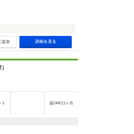
詳細を見る
に追加
家）
ート
築24年11ヶ月