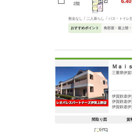
6.40
2階
敷金なし
二人暮らし
バス・トイレ
おすすめポイント
角部屋・最上階・
Ｍａｉ
三重県伊賀
伊賀鉄道伊賀
伊賀鉄道伊賀
伊賀鉄道伊賀
間取り図
賃