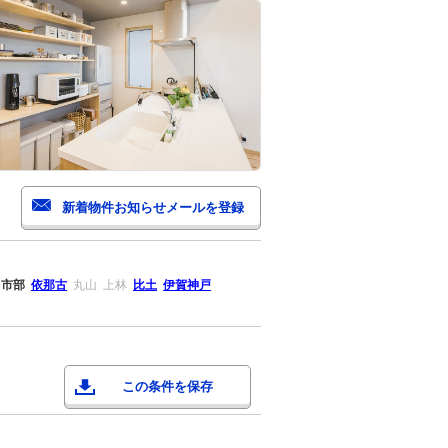
市部
依那古
丸山
上林
比土
伊賀神戸
この条件を保存