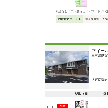
礼金なし
二人暮らし
バス・トイレ
おすすめポイント
即入居可能！人気
フィー
三重県伊賀
伊賀鉄道伊賀
間取り図
賃
NEW