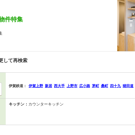
物件特集
集
更して再検索
伊賀鉄道：
伊賀上野
新居
西大手
上野市
広小路
茅町
桑町
四十九
猪田道
キッチン：
カウンターキッチン