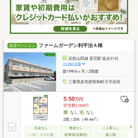
ファームガーデン利平治Ａ棟
賃貸マンション
近鉄山田線 斎宮駅 徒歩31分
その他の交通
築19年6ヶ月 / 2階建
三重県多気郡明和町大字佐田
5.50
万円
管理費3,000円
なし
なし
2
2階 / 2DK（49.4m
）
礼金なし
敷金なし
二人暮らし
バス・トイレ別
駐車場(近隣含)
最上階