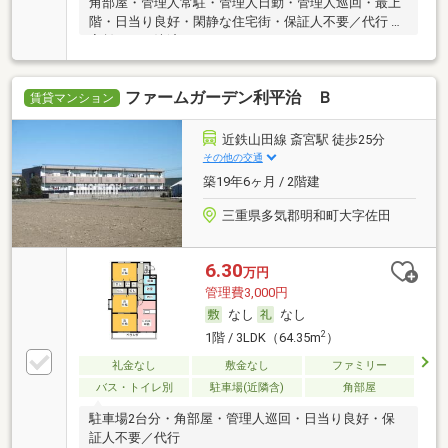
角部屋・管理人常駐・管理人日勤・管理人巡回・最上
階・日当り良好・閑静な住宅街・保証人不要／代行 ・
家賃カード決済可
ファームガーデン利平治 Ｂ
賃貸マンション
近鉄山田線 斎宮駅 徒歩25分
その他の交通
築19年6ヶ月 / 2階建
三重県多気郡明和町大字佐田
6.30
万円
管理費3,000円
なし
なし
2
1階 / 3LDK（64.35m
）
礼金なし
敷金なし
ファミリー
バス・トイレ別
駐車場(近隣含)
角部屋
駐車場2台分・角部屋・管理人巡回・日当り良好・保
証人不要／代行