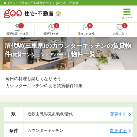
NTTグループ運営の不動産総合サイト goo住宅・不動産
1
0
0
0
最近検索した条件
最近見た物件
保存した条件
お気に入り
漕代駅(三重県)のカウンターキッチンの賃貸物
件
物件一覧
(賃貸マンション・アパート)
毎日の料理も楽しくなりそう
カウンターキッチンのある賃貸物件特集
駅
変更する
近鉄山田鳥羽志摩線/漕代
条件
変更する
カウンターキッチン