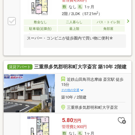
管理費4,600円
なし
1ヶ月
2
2階 / 2LDK（57.21m
）
敷金なし
二人暮らし
バス・トイレ別
駐車場(近隣含)
最上階
角部屋
スーパー・コンビニが徒歩圏内で買い物に便利☆
三重県多気郡明和町大字斎宮 築10年 2階建
賃貸アパート
近鉄山田鳥羽志摩線 斎宮駅 徒歩
15分
その他の交通
築10年 / 2階建
三重県多気郡明和町大字斎宮
5.80
万円
管理費2,900円
なし
1ヶ月