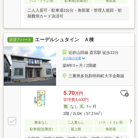
バス・トイレ別
駐車場(近隣含)
角部屋
二人入居可・駐車場2台分・角部屋・管理人巡回・初
期費用カード決済可
エーデルシュタイン Ａ棟
賃貸アパート
近鉄山田線 斎宮駅 徒歩22分
その他の交通
築8年3ヶ月 / 2階建
三重県多気郡明和町大字金剛坂
5.70
万円
管理費4,600円
なし
1ヶ月
2
2階 / 2LDK（57.21m
）
敷金なし
二人暮らし
バス・トイレ別
駐車場(近隣含)
最上階
角部屋