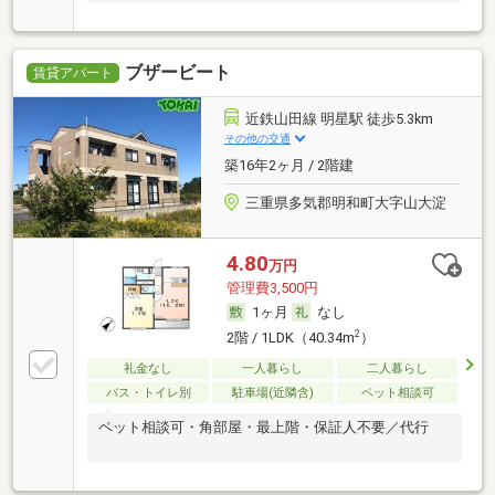
ブザービート
賃貸アパート
近鉄山田線 明星駅 徒歩5.3km
その他の交通
築16年2ヶ月 / 2階建
三重県多気郡明和町大字山大淀
4.80
万円
管理費3,500円
1ヶ月
なし
2
2階 / 1LDK（40.34m
）
礼金なし
一人暮らし
二人暮らし
バス・トイレ別
駐車場(近隣含)
ペット相談可
ペット相談可・角部屋・最上階・保証人不要／代行