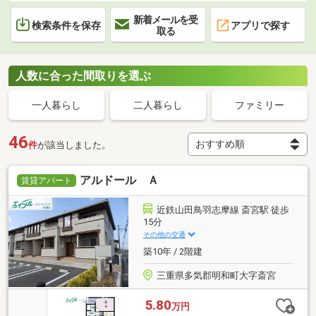
新着メールを受
検索条件を保存
アプリで探す
取る
人数に合った間取りを選ぶ
一人暮らし
二人暮らし
ファミリー
46
件
が該当しました。
アルドール Ａ
賃貸アパート
近鉄山田鳥羽志摩線 斎宮駅 徒歩
15分
その他の交通
築10年 / 2階建
三重県多気郡明和町大字斎宮
5.80
万円