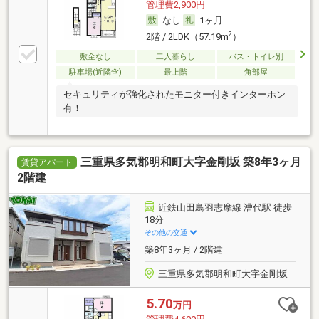
管理費2,900円
なし
1ヶ月
2
2階 / 2LDK（57.19m
）
敷金なし
二人暮らし
バス・トイレ別
駐車場(近隣含)
最上階
角部屋
セキュリティが強化されたモニター付きインターホン
有！
三重県多気郡明和町大字金剛坂 築8年3ヶ月
賃貸アパート
2階建
近鉄山田鳥羽志摩線 漕代駅 徒歩
18分
その他の交通
築8年3ヶ月 / 2階建
三重県多気郡明和町大字金剛坂
5.70
万円