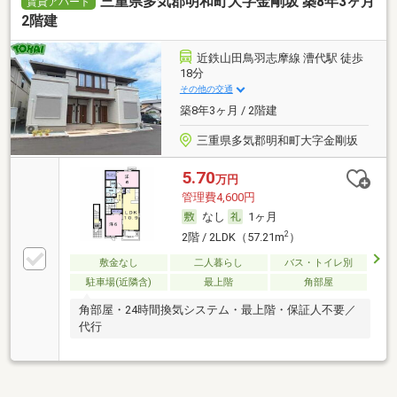
三重県多気郡明和町大字金剛坂 築8年3ヶ月
賃貸アパート
2階建
近鉄山田鳥羽志摩線 漕代駅 徒歩
18分
その他の交通
築8年3ヶ月 / 2階建
三重県多気郡明和町大字金剛坂
5.70
万円
管理費4,600円
なし
1ヶ月
2
2階 / 2LDK（57.21m
）
敷金なし
二人暮らし
バス・トイレ別
駐車場(近隣含)
最上階
角部屋
角部屋・24時間換気システム・最上階・保証人不要／
代行