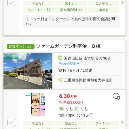
礼金なし
敷金なし
二人暮らし
バス・トイレ別
駐車場(近隣含)
南向き
モニター付きインターホンであれば非対面で会話が可
能♪
ファームガーデン利平治 Ｂ棟
賃貸マンション
近鉄山田線 斎宮駅 徒歩30分
その他の交通
築19年6ヶ月 / 2階建
三重県多気郡明和町大字佐田
6.30
万円
管理費3,000円
なし
なし
2
1階 / 3DK（64.35m
）
礼金なし
敷金なし
ファミリー