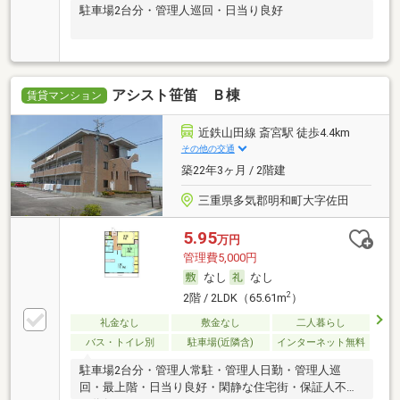
駐車場2台分・管理人巡回・日当り良好
アシスト笹笛 Ｂ棟
賃貸マンション
近鉄山田線 斎宮駅 徒歩4.4km
その他の交通
築22年3ヶ月 / 2階建
三重県多気郡明和町大字佐田
5.95
万円
管理費5,000円
なし
なし
2
2階 / 2LDK（65.61m
）
礼金なし
敷金なし
二人暮らし
バス・トイレ別
駐車場(近隣含)
インターネット無料
駐車場2台分・管理人常駐・管理人日勤・管理人巡
回・最上階・日当り良好・閑静な住宅街・保証人不要