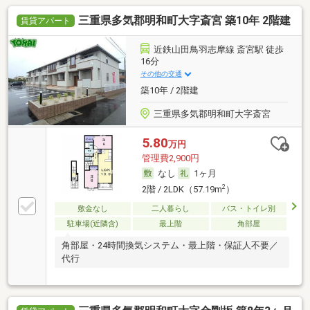
三重県多気郡明和町大字斎宮 築10年 2階建
賃貸アパート
近鉄山田鳥羽志摩線 斎宮駅 徒歩
16分
その他の交通
築10年 / 2階建
三重県多気郡明和町大字斎宮
5.80
万円
管理費2,900円
なし
1ヶ月
2
2階 / 2LDK（57.19m
）
敷金なし
二人暮らし
バス・トイレ別
駐車場(近隣含)
最上階
角部屋
角部屋・24時間換気システム・最上階・保証人不要／
代行