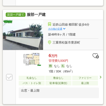
／代行
服部一戸建
賃貸一戸建て
近鉄山田線 櫛田駅 徒歩6分
その他の交通
築48年8ヶ月 / 1階建
三重県松阪市豊原町
6
万円
管理費5,000円
なし
なし
2
1階 / 3DK（85m
）
礼金なし
敷金なし
ファミリー
バス・トイレ別
駐車場(近隣含)
最上階
出窓・最上階