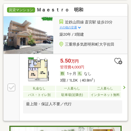
Ｍａｅｓｔｒｏ 明和
賃貸マンション
近鉄山田線 斎宮駅 徒歩23分
その他の交通
築20年 / 3階建
三重県多気郡明和町大字佐田
5.50
万円
管理費4,000円
1ヶ月
なし
2
3階 / 1LDK（40.8m
）
礼金なし
一人暮らし
二人暮らし
バス・トイレ別
駐車場(近隣含)
インターネット無料
最上階・保証人不要／代行