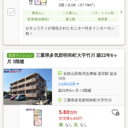
2
2階 / 2LDK（57.19m
）
敷金なし
二人暮らし
バス・トイレ別
駐車場(近隣含)
最上階
角部屋
セキュリティが強化されたモニター付きインターホン
有！
三重県多気郡明和町大字竹川 築22年6ヶ
賃貸マンション
月 3階建
近鉄山田鳥羽志摩線 斎宮駅 徒歩
13分
その他の交通
築22年6ヶ月 / 3階建
三重県多気郡明和町大字竹川
5.80
万円
管理費4,000円
なし
なし