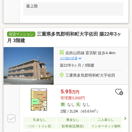
最上階
三重県多気郡明和町大字佐田 築22年3ヶ
賃貸マンション
月 3階建
近鉄山田線 斎宮駅 徒歩4.4km
その他の交通
築22年3ヶ月 / 3階建
三重県多気郡明和町大字佐田
5.95
万円
管理費5,000円
なし
なし
2
2階 / 2LDK（65.61m
）
礼金なし
敷金なし
二人暮らし
バス・トイレ別
駐車場(近隣含)
インターネット無料