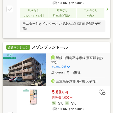
2
1階 / 2LDK（62.64m
）
礼金なし
敷金なし
二人暮らし
バス・トイレ別
駐車場(近隣含)
南向き
モニター付きインターホンであれば非対面で会話が可
能♪
メゾンプランドール
賃貸マンション
近鉄山田鳥羽志摩線 斎宮駅 徒歩
13分
その他の交通
築22年6ヶ月 / 3階建
三重県多気郡明和町大字竹川
5.80
万円
管理費4,000円
なし
なし
2
1階 / 2LDK（62.64m
）