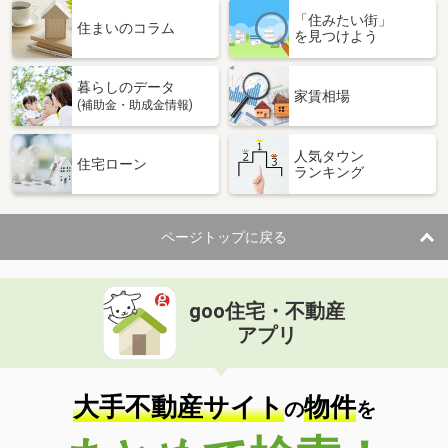
「住みたい街」
住まいのコラム
を見つけよう
暮らしのデータ
家賃相場
(補助金・助成金情報)
人気タウン
住宅ローン
ランキング
ページトップに戻る
goo住宅・不動産
アプリ
大手不動産サイト
物件
の
を