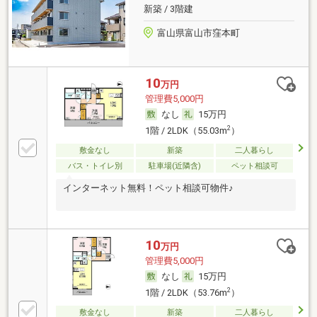
新築 / 3階建
富山県富山市窪本町
10
万円
管理費5,000円
なし
15万円
2
1階 / 2LDK（55.03m
）
敷金なし
新築
二人暮らし
バス・トイレ別
駐車場(近隣含)
ペット相談可
インターネット無料！ペット相談可物件♪
10
万円
管理費5,000円
なし
15万円
2
1階 / 2LDK（53.76m
）
敷金なし
新築
二人暮らし