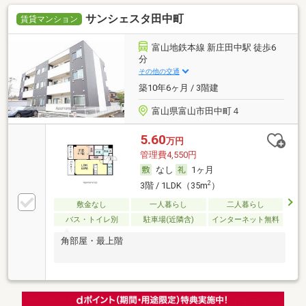
サンシェスタ田中町
賃貸マンション
富山地鉄本線 新庄田中駅 徒歩6
分
その他の交通
築10年6ヶ月 / 3階建
富山県富山市田中町４
5.60
万円
管理費4,550円
なし
1ヶ月
2
3階 / 1LDK（35m
）
敷金なし
一人暮らし
二人暮らし
バス・トイレ別
駐車場(近隣含)
インターネット無料
角部屋・最上階