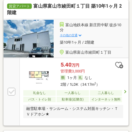
富山県富山市綾田町１丁目 築10年1ヶ月 2
賃貸アパート
階建
富山地鉄本線 新庄田中駅 徒歩10
分
その他の交通
築10年1ヶ月 / 2階建
富山県富山市綾田町１丁目
5.40
万円
管理費3,000円
1ヶ月
なし
2
2階 / 1LDK（34.17m
）
礼金なし
一人暮らし
二人暮らし
バス・トイレ別
駐車場(近隣含)
インターネット無料
融雪駐車場・サンルーム・システム対面キッチン・Ｔ
Ｖドアホン★