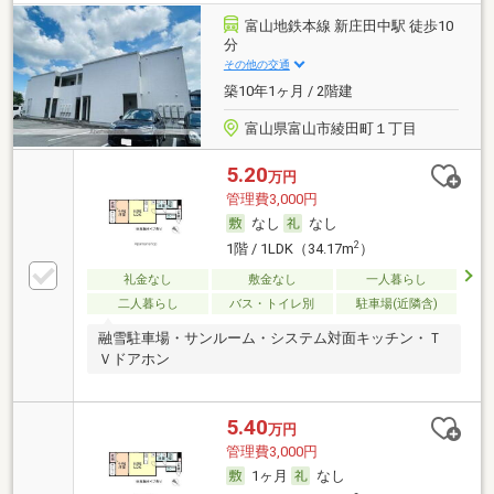
富山地鉄本線 新庄田中駅 徒歩10
分
その他の交通
築10年1ヶ月 / 2階建
富山県富山市綾田町１丁目
5.20
万円
管理費3,000円
なし
なし
2
1階 / 1LDK（34.17m
）
礼金なし
敷金なし
一人暮らし
二人暮らし
バス・トイレ別
駐車場(近隣含)
融雪駐車場・サンルーム・システム対面キッチン・Ｔ
Ｖドアホン
5.40
万円
管理費3,000円
1ヶ月
なし