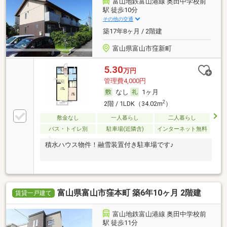
富山地鉄富山港線 奥田中学校前
駅 徒歩10分
その他の交通
築17年8ヶ月 / 2階建
富山県富山市窪新町
5.30
万円
管理費4,000円
なし
1ヶ月
2
2階 / 1LDK（34.02m
）
敷金なし
一人暮らし
二人暮らし
バス・トイレ別
駐車場(近隣含)
インターネット無料
積水ハウス物件！融雪装置付き駐車場です♪
富山県富山市窪本町 築6年10ヶ月 2階建
賃貸一戸建て
富山地鉄富山港線 奥田中学校前
駅 徒歩11分