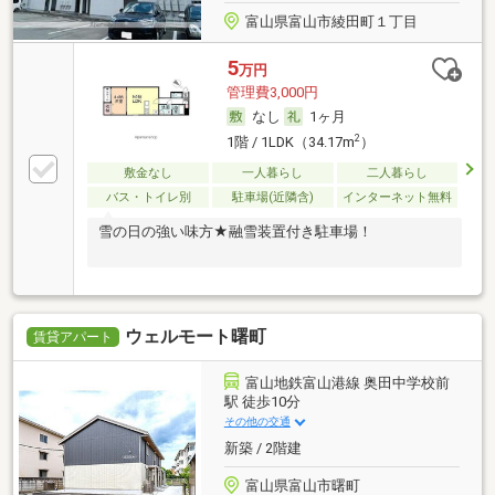
富山県富山市綾田町１丁目
5
万円
管理費3,000円
なし
1ヶ月
2
1階 / 1LDK（34.17m
）
敷金なし
一人暮らし
二人暮らし
バス・トイレ別
駐車場(近隣含)
インターネット無料
雪の日の強い味方★融雪装置付き駐車場！
ウェルモート曙町
賃貸アパート
富山地鉄富山港線 奥田中学校前
駅 徒歩10分
その他の交通
新築 / 2階建
富山県富山市曙町