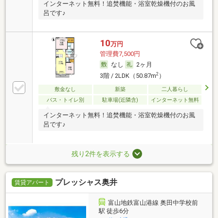
インターネット無料！追焚機能・浴室乾燥機付のお風
呂です♪
10
万円
管理費7,500円
なし
2ヶ月
2
3階 / 2LDK（50.87m
）
敷金なし
新築
二人暮らし
バス・トイレ別
駐車場(近隣含)
インターネット無料
インターネット無料！追焚機能・浴室乾燥機付のお風
呂です♪
残り2件を表示する
プレッシャス奥井
賃貸アパート
富山地鉄富山港線 奥田中学校前
駅 徒歩6分