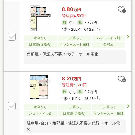
8.80
万円
管理費4,500円
なし
8.8万円
2
1階 / 2LDK（64.23m
）
敷金なし
二人暮らし
バス・トイレ別
駐車場(近隣含)
インターネット無料
角部屋
角部屋・保証人不要／代行 ・オール電化
8.20
万円
管理費4,500円
なし
8.2万円
2
1階 / 1LDK（45.45m
）
敷金なし
一人暮らし
二人暮らし
バス・トイレ別
駐車場(近隣含)
インターネット無料
駐車場2台分・角部屋・保証人不要／代行 ・オール電
化