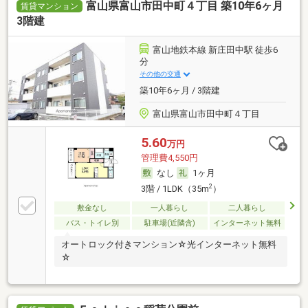
富山県富山市田中町４丁目 築10年6ヶ月
賃貸マンション
3階建
富山地鉄本線 新庄田中駅 徒歩6
分
その他の交通
築10年6ヶ月 / 3階建
富山県富山市田中町４丁目
5.60
万円
管理費4,550円
なし
1ヶ月
2
3階 / 1LDK（35m
）
敷金なし
一人暮らし
二人暮らし
バス・トイレ別
駐車場(近隣含)
インターネット無料
オートロック付きマンション☆光インターネット無料
☆