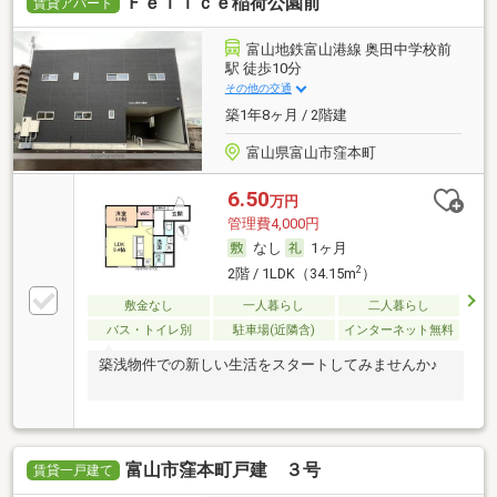
Ｆｅｌｉｃｅ稲荷公園前
賃貸アパート
富山地鉄富山港線 奥田中学校前
駅 徒歩10分
その他の交通
築1年8ヶ月 / 2階建
富山県富山市窪本町
6.50
万円
管理費4,000円
なし
1ヶ月
2
2階 / 1LDK（34.15m
）
敷金なし
一人暮らし
二人暮らし
バス・トイレ別
駐車場(近隣含)
インターネット無料
築浅物件での新しい生活をスタートしてみませんか♪
富山市窪本町戸建 ３号
賃貸一戸建て