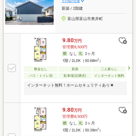
その他の交通
新築 / 2階建
富山県富山市奥井町
9.80
万円
管理費8,500円
なし
2ヶ月
2
1階 / 2LDK（50.68m
）
敷金なし
新築
二人暮らし
バス・トイレ別
駐車場(近隣含)
インターネット無料
インターネット無料！ホームセキュリティあり★
9.80
万円
管理費8,500円
なし
2ヶ月
2
1階 / 2LDK（50.38m
）