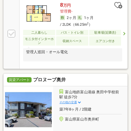
8
万円
管理費-
2ヶ月
1ヶ月
2
/ 2LDK（66.25m
）
二人暮らし
バス・トイレ別
駐車場(近隣含)
モニタ付インターホ
収納スペース
エアコン付き
ン
管理人巡回・オール電化
プロヌーブ奥井
賃貸アパート
富山地鉄富山港線 奥田中学校前
駅 徒歩7分
その他の交通
築7年8ヶ月 / 2階建
富山県富山市奥井町