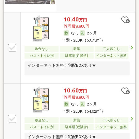
10.40
万円
管理費8,800円
なし
2ヶ月
2
1階 / 2LDK（53.75m
）
敷金なし
新築
二人暮らし
バス・トイレ別
駐車場(近隣含)
インターネット無料
インターネット無料！宅配BOXあり★
10.60
万円
管理費8,800円
なし
2ヶ月
2
1階 / 2LDK（54.02m
）
敷金なし
新築
二人暮らし
バス・トイレ別
駐車場(近隣含)
インターネット無料
インターネット無料！宅配BOXあり★