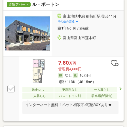
ル・ボートン
賃貸アパート
富山地鉄本線 稲荷町駅 徒歩11分
その他の交通
築1年6ヶ月 / 2階建
富山県富山市窪本町
7.80
万円
管理費4,600円
なし
10万円
2
1階 / 1LDK（48.15m
）
敷金なし
更新料なし
一人暮らし
二人暮らし
バス・トイレ別
駐車場(近隣含)
インターネット無料！ペット相談可♪宅配BOXあり★