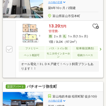
その他の交通
築6年10ヶ月 / 2階建
富山県富山市窪本町
13.20
万円
管理費-
2ヶ月
1ヶ月(1.5ヶ月)
2
1階 / 3LDK（97.2m
）
ファミリー
バス・トイレ別
駐車場(近隣含)
モニタ付インターホ
ペット相談可
収納スペース
ン
オール電化！3ＬＤＫ戸建て！ペット飼育プランもあ
ります！！
パチオーリ弥生町
賃貸アパート
富山地鉄本線 稲荷町駅 徒歩10分
その他の交通