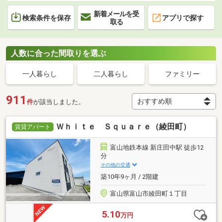
新着メールを受
検索条件を保存
アプリで探す
取る
人数に合った間取りを選ぶ
一人暮らし
二人暮らし
ファミリー
911
件
が該当しました。
Ｗｈｉｔｅ Ｓｑｕａｒｅ（綾田町）
賃貸アパート
富山地鉄本線 新庄田中駅 徒歩12
分
その他の交通
築10年9ヶ月 / 2階建
富山県富山市綾田町１丁目
5.10
万円