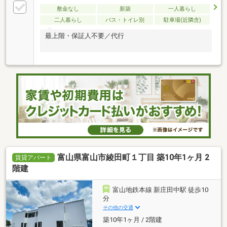
敷金なし
新築
一人暮らし
二人暮らし
バス・トイレ別
駐車場(近隣含)
最上階・保証人不要／代行
富山県富山市綾田町１丁目 築10年1ヶ月 2
賃貸アパート
階建
富山地鉄本線 新庄田中駅 徒歩10
分
その他の交通
築10年1ヶ月 / 2階建