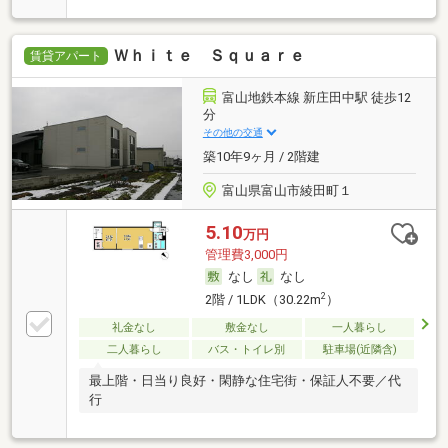
Ｗｈｉｔｅ Ｓｑｕａｒｅ
賃貸アパート
富山地鉄本線 新庄田中駅 徒歩12
分
その他の交通
築10年9ヶ月 / 2階建
富山県富山市綾田町１
5.10
万円
管理費3,000円
なし
なし
2
2階 / 1LDK（30.22m
）
礼金なし
敷金なし
一人暮らし
二人暮らし
バス・トイレ別
駐車場(近隣含)
最上階・日当り良好・閑静な住宅街・保証人不要／代
行