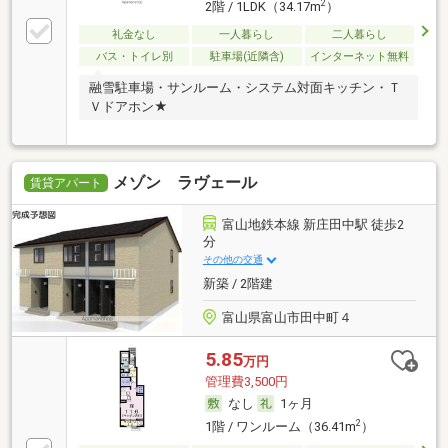
2
2階 / 1LDK（34.17m
）
礼金なし
一人暮らし
二人暮らし
バス・トイレ別
駐車場(近隣含)
インターネット無料
融雪駐車場・サンルーム・システム対面キッチン・Ｔ
Ｖドアホン★
メゾン ラヴェール
賃貸アパート
富山地鉄本線 新庄田中駅 徒歩2
分
その他の交通
新築 / 2階建
富山県富山市田中町４
5.85
万円
管理費3,500円
なし
1ヶ月
2
1階 / ワンルーム（36.41m
）