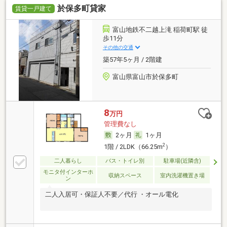
於保多町貸家
賃貸一戸建て
富山地鉄不二越上滝 稲荷町駅 徒
歩11分
その他の交通
築57年5ヶ月 / 2階建
富山県富山市於保多町
8
万円
管理費なし
2ヶ月
1ヶ月
2
1階 / 2LDK（66.25m
）
二人暮らし
バス・トイレ別
駐車場(近隣含)
モニタ付インターホ
収納スペース
室内洗濯機置き場
ン
二人入居可・保証人不要／代行 ・オール電化