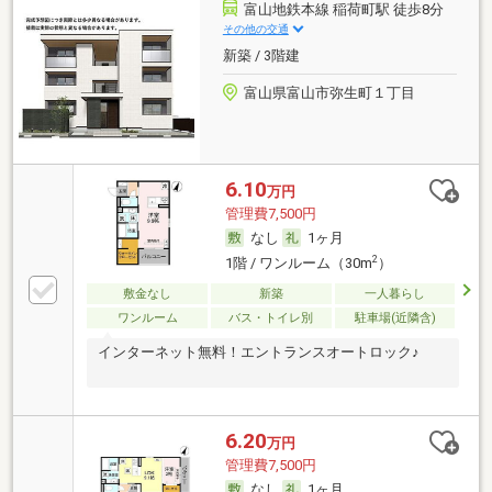
富山地鉄本線 稲荷町駅 徒歩8分
その他の交通
新築 / 3階建
富山県富山市弥生町１丁目
6.10
万円
管理費7,500円
なし
1ヶ月
2
1階 / ワンルーム（30m
）
敷金なし
新築
一人暮らし
ワンルーム
バス・トイレ別
駐車場(近隣含)
インターネット無料！エントランスオートロック♪
6.20
万円
管理費7,500円
なし
1ヶ月