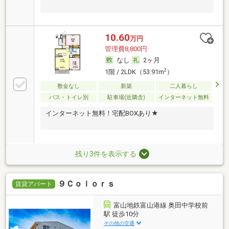
10.60
万円
管理費8,800円
なし
2ヶ月
2
1階 / 2LDK（53.91m
）
敷金なし
新築
二人暮らし
バス・トイレ別
駐車場(近隣含)
インターネット無料
インターネット無料！宅配BOXあり★
残り3件を表示する
９Ｃｏｌｏｒｓ
賃貸アパート
富山地鉄富山港線 奥田中学校前
駅 徒歩10分
その他の交通