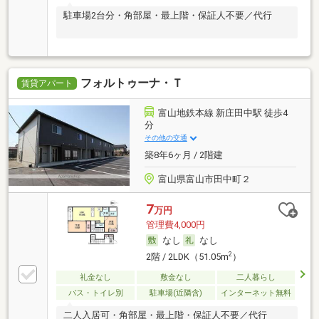
駐車場2台分・角部屋・最上階・保証人不要／代行
フォルトゥーナ・Ｔ
賃貸アパート
富山地鉄本線 新庄田中駅 徒歩4
分
その他の交通
築8年6ヶ月 / 2階建
富山県富山市田中町２
7
万円
管理費4,000円
なし
なし
2
2階 / 2LDK（51.05m
）
礼金なし
敷金なし
二人暮らし
バス・トイレ別
駐車場(近隣含)
インターネット無料
二人入居可・角部屋・最上階・保証人不要／代行