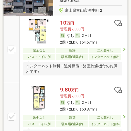
新築 / 3階建
富山県富山市弥生町２
10
万円
管理費7,500円
なし
2ヶ月
2
2階 / 2LDK（54.67m
）
敷金なし
新築
二人暮らし
バス・トイレ別
駐車場(近隣含)
インターネット無料
インターネット無料！追焚機能・浴室乾燥機付のお風
呂です♪
9.80
万円
管理費7,500円
なし
2ヶ月
2
2階 / 2LDK（50.87m
）
敷金なし
新築
二人暮らし
バス・トイレ別
駐車場(近隣含)
インターネット無料