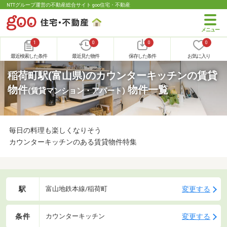
NTTグループ運営の不動産総合サイト goo住宅・不動産
1
0
0
0
最近検索した条件
最近見た物件
保存した条件
お気に入り
稲荷町駅(富山県)のカウンターキッチンの賃貸
物件
物件一覧
(賃貸マンション・アパート)
毎日の料理も楽しくなりそう
カウンターキッチンのある賃貸物件特集
駅
変更する
富山地鉄本線/稲荷町
条件
変更する
カウンターキッチン