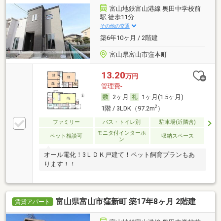
富山地鉄富山港線 奥田中学校前
駅 徒歩11分
その他の交通
築6年10ヶ月 / 2階建
富山県富山市窪本町
13.20
万円
管理費-
2ヶ月
1ヶ月(1.5ヶ月)
2
1階 / 3LDK（97.2m
）
ファミリー
バス・トイレ別
駐車場(近隣含)
モニタ付インターホ
ペット相談可
収納スペース
ン
オール電化！3ＬＤＫ戸建て！ペット飼育プランもあ
ります！！
富山県富山市窪新町 築17年8ヶ月 2階建
賃貸アパート