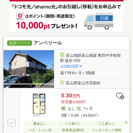
アンベリール
賃貸アパート
富山地鉄富山港線 奥田中学校前
駅 徒歩10分
その他の交通
築17年8ヶ月 / 2階建
富山県富山市窪新町
5.30
万円
管理費4,000円
なし
1ヶ月
2
2階 / 1LDK（34.02m
）
敷金なし
一人暮らし
二人暮らし
バス・トイレ別
駐車場(近隣含)
インターネット無料