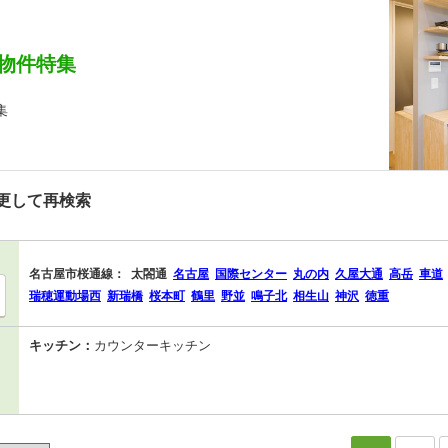
物件特集
集
更して再検索
名古屋市桜通線：
太閤通
名古屋
国際センター
丸の内
久屋大通
高岳
車道
瑞穂運動場西
新瑞橋
桜本町
鶴里
野並
鳴子北
相生山
神沢
徳重
キッチン：
カウンターキッチン