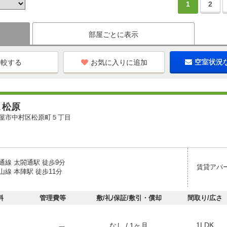
1
2
部屋ごとに表示
お気に入りに追加
空室状況
Ａ松原
屋市中村区松原町５丁目
通線 太閤通駅 徒歩9分
賃貸アパ
線 本陣駅 徒歩11分
料
管理費等
敷/礼/保証/敷引・償却
間取り/広さ
1LDK
なし / 1ヶ月