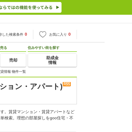
0
0
存した検索条件
お気に入り
売る
住みやすい街を探す
助成金
売却
情報
貸情報 物件一覧
ション・アパート)
ます。賃貸マンション・賃貸アパートなど
単検索。理想の部屋探しをgoo住宅・不