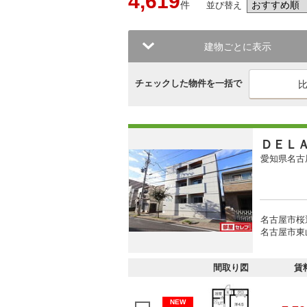
4,619
件
並び替え
建物ごとに表示
チェックした物件を一括で
ＤＥＬ
愛知県名古
名古屋市桜
名古屋市東山
間取り図
賃
NEW