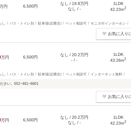
なし / 19.8万円
1LDK
6,500円
万円
2
なし / -
42.23m
らし
バス・トイレ別
駐車場(近隣含)
ペット相談可
モニタ付インターホン
お気に入り
1LDK
なし / 20.2万円
0
6,500円
万円
2
- / -
43.26m
らし
バス・トイレ別
駐車場(近隣含)
ペット相談可
インターネット無料
い。052−481−6801
お気に入り
なし / 20.2万円
1LDK
0
6,500円
万円
2
なし / -
42.23m