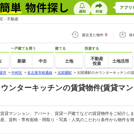
住宅・不動産
0
最近見た物件
保
一戸建てを買う
建てる
投資する
不動産
古
新築
中古
土地
土地活用
投資
屋市
>
中村区
>
名古屋市桜通線
>
太閤通駅
>
太閤通駅のカウンターキッチンの賃
カウンターキッチンの賃貸物件(賃貸マン
ンの賃貸マンション、アパート、賃貸一戸建てなどの賃貸物件をご紹介し
動産。賃料・専有面積・間取り・写真・人気のこだわり条件から物件を簡