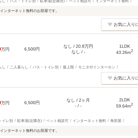
らし
バス・トイレ別
駐車場(近隣含)
ペット相談可
インターネット無料
インターネット無料のお部屋です。
お気に入り
なし / 20.8万円
1LDK
0
6,500円
万円
2
なし / -
43.26m
らし
二人暮らし
バス・トイレ別
最上階
モニタ付インターホン
お気に入り
2LDK
なし / 2ヶ月
0
6,500円
万円
2
- / -
59.64m
トイレ別
駐車場(近隣含)
ペット相談可
インターネット無料
角部屋
インターネット無料のお部屋です。