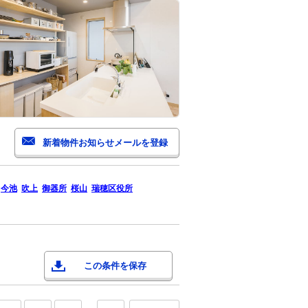
今池
吹上
御器所
桜山
瑞穂区役所
この条件を保存