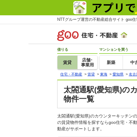
NTTグループ運営の不動産総合サイト goo
借りる
マンションを買う
店舗･
賃貸
新築
中
事業用
住宅・不動産
>
賃貸
>
東海
>
愛知県
>
名古
太閤通駅(愛知県)の
物件一覧
太閤通駅(愛知県)のカウンターキッチ
の賃貸物件情報を探すならgoo住宅・不
動産がサポートします。