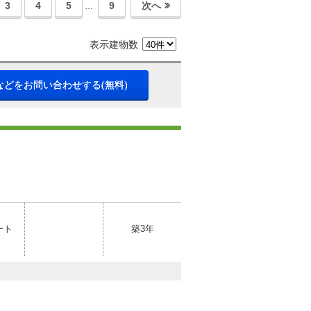
3
4
5
9
次へ
…
表示建物数
などをお問い合わせする(無料)
ート
築3年