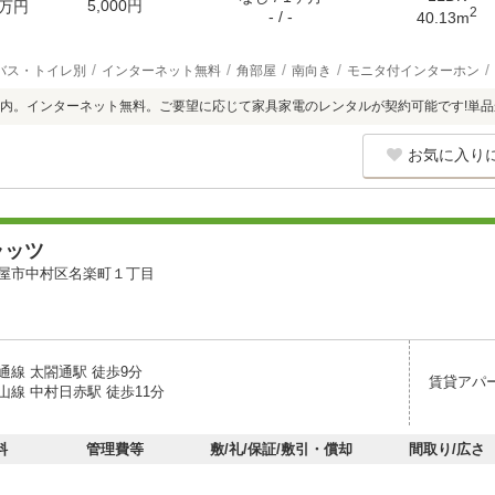
5,000円
万円
2
- / -
40.13m
バス・トイレ別
インターネット無料
角部屋
南向き
モニタ付インターホン
内。インターネット無料。ご要望に応じて家具家電のレンタルが契約可能です!単品
お気に入り
ラッツ
屋市中村区名楽町１丁目
通線 太閤通駅 徒歩9分
賃貸アパ
山線 中村日赤駅 徒歩11分
料
管理費等
敷/礼/保証/敷引・償却
間取り/広さ