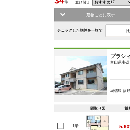
34
件
並び替え
建物ごとに表示
チェックした物件を一括で
プラシ
富山県南砺
城端線 福野
間取り図
賃
1階
5.60