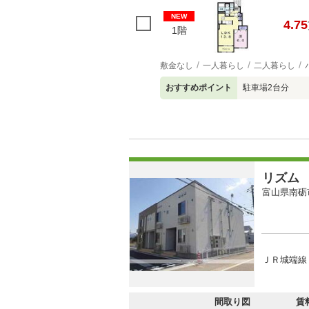
NEW
4.75
1階
敷金なし
一人暮らし
二人暮らし
おすすめポイント
駐車場2台分
リズム
富山県南砺
ＪＲ城端線 
間取り図
賃