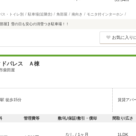
バス・トイレ別
駐車場(近隣含)
角部屋
南向き
モニタ付インターホン
部屋】雪の日も安心の消雪つき駐車場！！
お気に入り
ィドパレス Ａ棟
市柴田屋
駅 徒歩15分
賃貸アパ
料
管理費等
敷/礼/保証/敷引・償却
間取り/広さ
なし / 1ヶ月
1LDK