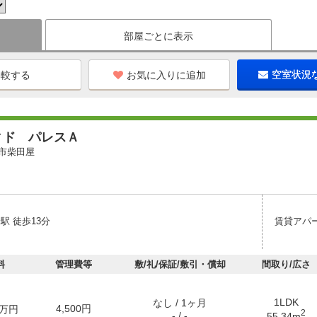
部屋ごとに表示
お気に入りに追加
空室状況
ィド パレスＡ
市柴田屋
駅 徒歩13分
賃貸アパ
料
管理費等
敷/礼/保証/敷引・償却
間取り/広さ
1LDK
なし / 1ヶ月
4,500円
万円
2
- / -
55.34m