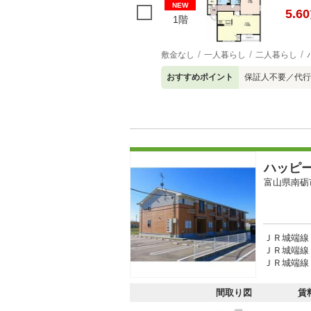
NEW
5.60
1階
敷金なし
一人暮らし
二人暮らし
おすすめポイント
保証人不要／代行
ハッピ
富山県南砺
ＪＲ城端線 
ＪＲ城端線 
ＪＲ城端線 
間取り図
賃