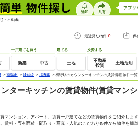
住宅・不動産
0
最近見た物件
保
一戸建てを買う
建てる
投資する
不動産
古
新築
中古
土地
土地活用
投資
県
>
南砺市
>
城端線
>
福野駅
>
福野駅のカウンターキッチンの賃貸情報 物件一覧
ウンターキッチンの賃貸物件(賃貸マンシ
の賃貸マンション、アパート、賃貸一戸建てなどの賃貸物件をご紹介しま
産。賃料・専有面積・間取り・写真・人気のこだわり条件から物件を簡単