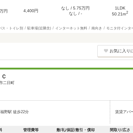
なし / 5.75万円
1LDK
4,400円
万円
2
なし / -
50.21m
バス・トイレ別
駐車場(近隣含)
インターネット無料
南向き
モニタ付インタ
お気に入り
 Ｃ
市二日町
福野駅 徒歩22分
賃貸アパ
料
管理費等
敷/礼/保証/敷引・償却
間取り/広さ