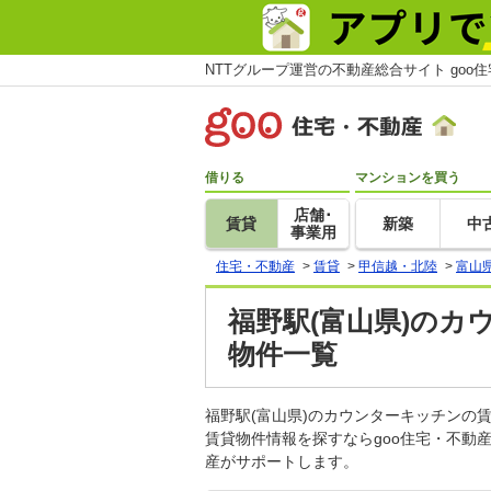
NTTグループ運営の不動産総合サイト goo
借りる
マンションを買う
店舗･
賃貸
新築
中
事業用
住宅・不動産
>
賃貸
>
甲信越・北陸
>
富山
福野駅(富山県)のカ
物件一覧
福野駅(富山県)のカウンターキッチン
賃貸物件情報を探すならgoo住宅・不動
産がサポートします。