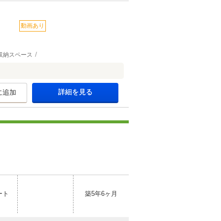
動画あり
収納スペース
詳細を見る
に追加
ート
築5年6ヶ月