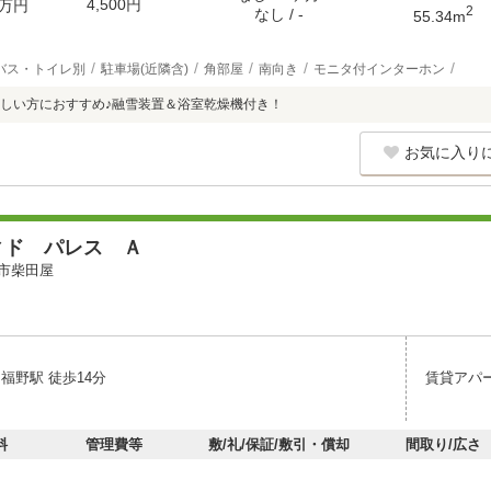
4,500円
万円
2
なし / -
55.34m
バス・トイレ別
駐車場(近隣含)
角部屋
南向き
モニタ付インターホン
しい方におすすめ♪融雪装置＆浴室乾燥機付き！
お気に入り
ィド パレス Ａ
市柴田屋
福野駅 徒歩14分
賃貸アパ
料
管理費等
敷/礼/保証/敷引・償却
間取り/広さ