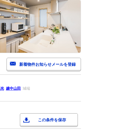
福光
越中山田
城端
この条件を保存