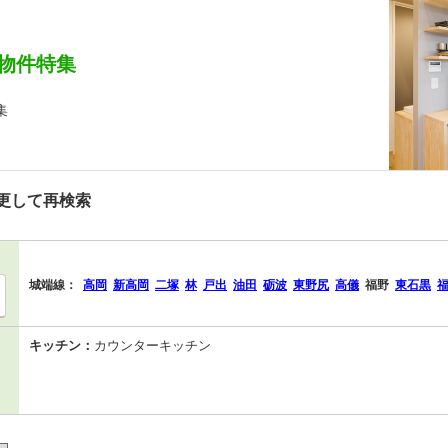
物件特集
集
更して再検索
城端線：
高岡
新高岡
二塚
林
戸出
油田
砺波
東野尻
高儀
福野
東石黒
キッチン：
カウンターキッチン