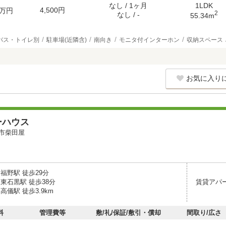
なし / 1ヶ月
1LDK
4,500円
万円
2
なし / -
55.34m
バス・トイレ別
駐車場(近隣含)
南向き
モニタ付インターホン
収納スペース
お気に入り
ーハウス
市柴田屋
福野駅 徒歩29分
東石黒駅 徒歩38分
賃貸アパ
高儀駅 徒歩3.9km
料
管理費等
敷/礼/保証/敷引・償却
間取り/広さ