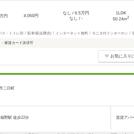
なし / 6.5万円
1LDK
4,050円
万円
2
なし / -
50.24m
バス・トイレ別
駐車場(近隣含)
インターネット無料
モニタ付インターホン
 ・家賃カード決済可
お気に入り
市二日町
福野駅 徒歩22分
賃貸アパ