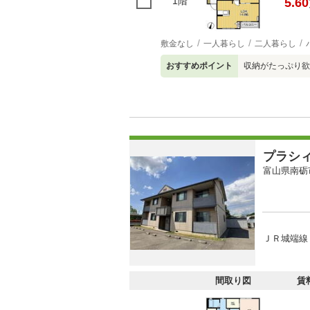
1階
5.60
敷金なし
一人暮らし
二人暮らし
おすすめポイント
収納がたっぷり欲
プラシ
富山県南砺
ＪＲ城端線 
間取り図
賃