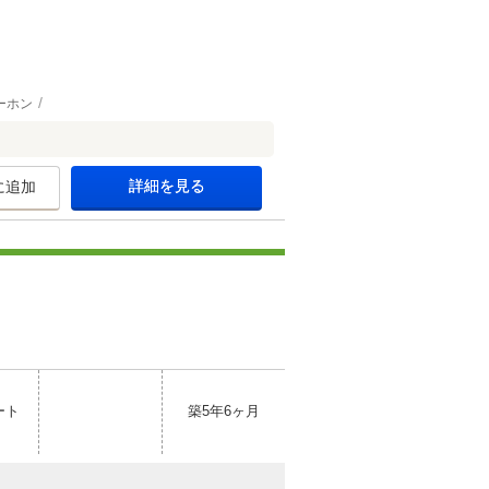
ーホン
詳細を見る
に追加
ート
築5年6ヶ月