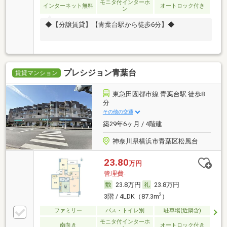
モニタ付インターホ
インターネット無料
オートロック付き
ン
◆【分譲賃貸】【青葉台駅から徒歩6分】◆
プレシジョン青葉台
賃貸マンション
東急田園都市線 青葉台駅 徒歩8
分
その他の交通
築29年6ヶ月 / 4階建
神奈川県横浜市青葉区松風台
23.80
万円
管理費-
23.8万円
23.8万円
2
3階 / 4LDK（87.3m
）
ファミリー
バス・トイレ別
駐車場(近隣含)
モニタ付インターホ
南向き
オートロック付き