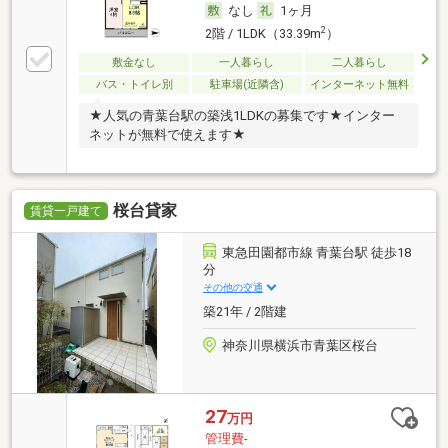
なし
1ヶ月
2
2階 / 1LDK（33.39m
）
敷金なし
一人暮らし
二人暮らし
バス・トイレ別
駐車場(近隣含)
インターネット無料
★人気の青葉台駅の築浅1LDKの募集です★インター
ネットが無料で使えます★
桜台貸家
賃貸一戸建て
東急田園都市線 青葉台駅 徒歩18
分
その他の交通
築21年 / 2階建
神奈川県横浜市青葉区桜台
27
万円
管理費-