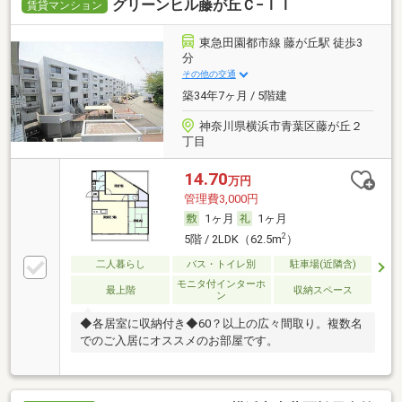
グリーンヒル藤が丘Ｃ−ＩＩ
賃貸マンション
東急田園都市線 藤が丘駅 徒歩3
分
その他の交通
築34年7ヶ月 / 5階建
神奈川県横浜市青葉区藤が丘２
丁目
14.70
万円
管理費3,000円
1ヶ月
1ヶ月
2
5階 / 2LDK（62.5m
）
二人暮らし
バス・トイレ別
駐車場(近隣含)
モニタ付インターホ
最上階
収納スペース
ン
◆各居室に収納付き◆60？以上の広々間取り。複数名
でのご入居にオススメのお部屋です。