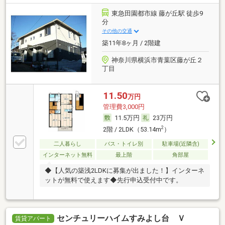
東急田園都市線 藤が丘駅 徒歩9
分
その他の交通
築11年8ヶ月 / 2階建
神奈川県横浜市青葉区藤が丘２
丁目
11.50
万円
管理費3,000円
11.5万円
23万円
2
2階 / 2LDK（53.14m
）
二人暮らし
バス・トイレ別
駐車場(近隣含)
インターネット無料
最上階
角部屋
◆【人気の築浅2LDKに募集が出ました！】インターネ
ットが無料で使えます◆先行申込受付中です。
センチュリーハイムすみよし台 Ｖ
賃貸アパート