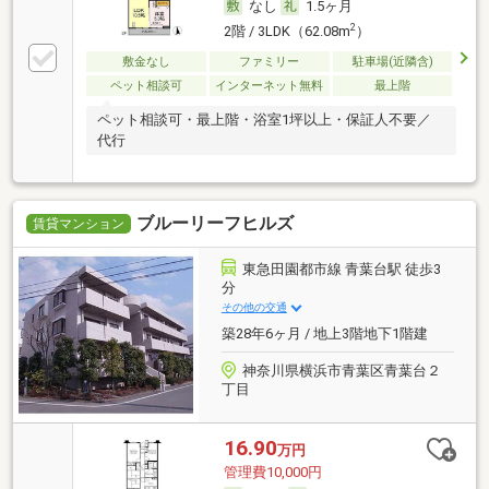
なし
1.5ヶ月
2
2階 / 3LDK（62.08m
）
敷金なし
ファミリー
駐車場(近隣含)
ペット相談可
インターネット無料
最上階
ペット相談可・最上階・浴室1坪以上・保証人不要／
代行
ブルーリーフヒルズ
賃貸マンション
東急田園都市線 青葉台駅 徒歩3
分
その他の交通
築28年6ヶ月 / 地上3階地下1階建
神奈川県横浜市青葉区青葉台２
丁目
16.90
万円
管理費10,000円