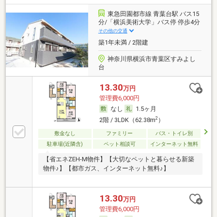
東急田園都市線 青葉台駅 バス15
分/「横浜美術大学」バス停 停歩4分
その他の交通
築1年未満 / 2階建
神奈川県横浜市青葉区すみよし
台
13.30
万円
管理費6,000円
なし
1.5ヶ月
2
2階 / 3LDK（62.38m
）
敷金なし
ファミリー
バス・トイレ別
駐車場(近隣含)
ペット相談可
インターネット無料
【省エネZEH-M物件】【大切なペットと暮らせる新築
物件♪】【都市ガス、インターネット無料♪】
13.30
万円
管理費6,000円