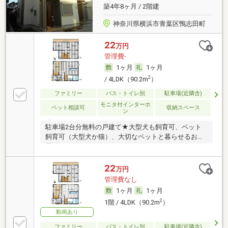
築4年8ヶ月 / 2階建
神奈川県横浜市青葉区鴨志田町
22
万円
管理費-
1ヶ月
1ヶ月
2
/ 4LDK（90.2m
）
ファミリー
バス・トイレ別
駐車場(近隣含)
モニタ付インターホ
ペット相談可
収納スペース
ン
駐車場2台分無料の戸建て★大型犬も飼育可、ペット
飼育可（大型犬か猫）、大切なペットと暮らせるお部
屋
22
万円
管理費なし
1ヶ月
1ヶ月
2
1階 / 4LDK（90.2m
）
動画あり
ファミリー
バス・トイレ別
駐車場(近隣含)