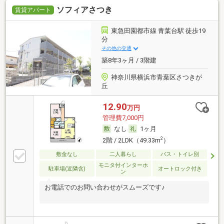
ソフィアさつき
賃貸アパート
東急田園都市線 青葉台駅 徒歩19
分
その他の交通
築8年3ヶ月 / 3階建
神奈川県横浜市青葉区さつきが
丘
12.90
万円
管理費7,000円
なし
1ヶ月
2
2階 / 2LDK（49.33m
）
敷金なし
二人暮らし
バス・トイレ別
モニタ付インターホ
駐車場(近隣含)
オートロック付き
ン
お電話でのお問い合わせがスムーズです♪