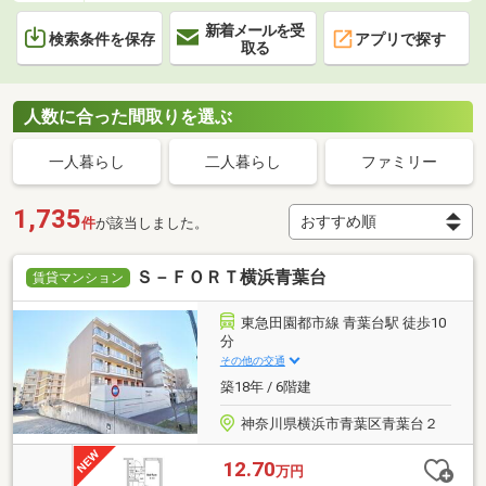
新着メールを受
検索条件を保存
アプリで探す
取る
人数に合った間取りを選ぶ
一人暮らし
二人暮らし
ファミリー
1,735
件
が該当しました。
Ｓ－ＦＯＲＴ横浜青葉台
賃貸マンション
東急田園都市線 青葉台駅 徒歩10
分
その他の交通
築18年 / 6階建
神奈川県横浜市青葉区青葉台２
12.70
万円