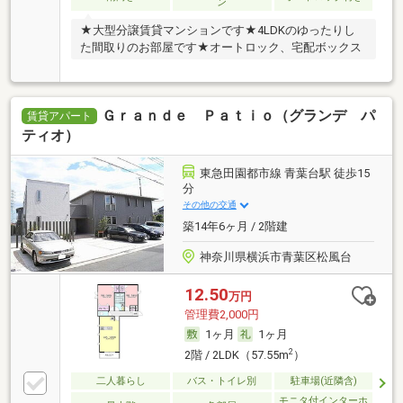
ン
★大型分譲賃貸マンションです★4LDKのゆったりし
た間取りのお部屋です★オートロック、宅配ボックス
Ｇｒａｎｄｅ Ｐａｔｉｏ（グランデ パ
賃貸アパート
ティオ）
東急田園都市線 青葉台駅 徒歩15
分
その他の交通
築14年6ヶ月 / 2階建
神奈川県横浜市青葉区松風台
12.50
万円
管理費2,000円
1ヶ月
1ヶ月
2
2階 / 2LDK（57.55m
）
二人暮らし
バス・トイレ別
駐車場(近隣含)
モニタ付インターホ