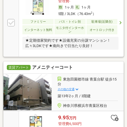
管理費-
1ヶ月
1ヶ月
2
5階 / 3LDK（76.43m
）
ファミリー
バス・トイレ別
駐車場(近隣含)
モニタ付インターホ
インターネット無料
オートロック付き
ン
★定期借家契約です★設備充実の分譲マンション！
広々3LDKです★南向きで日当たり良好！
アメニティーコート
賃貸アパート
東急田園都市線 青葉台駅 徒歩15
分
その他の交通
築13年2ヶ月 / 3階建
神奈川県横浜市青葉区桜台
9.95
万円
管理費6,500円