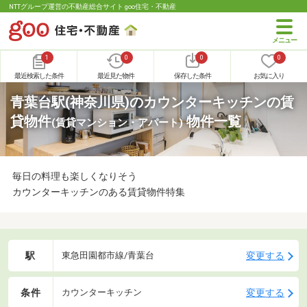
NTTグループ運営の不動産総合サイト goo住宅・不動産
1
0
0
0
最近検索した条件
最近見た物件
保存した条件
お気に入り
青葉台駅(神奈川県)のカウンターキッチンの賃
貸物件
物件一覧
(賃貸マンション・アパート)
毎日の料理も楽しくなりそう
カウンターキッチンのある賃貸物件特集
駅
変更する
東急田園都市線/青葉台
条件
変更する
カウンターキッチン