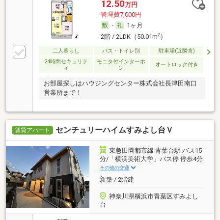
12.50
万円
管理費7,000円
-
1ヶ月
2
2階 / 2LDK（50.01m
）
二人暮らし
バス・トイレ別
駐車場(近隣含)
24時間セキュリテ
モニタ付インターホ
オートロック付き
ィ
ン
お部屋探しはハウジングセンター株式会社長津田南口
営業所まで！
センチュリーハイムすみよし台Ｖ
賃貸アパート
東急田園都市線 青葉台駅 バス15
分/「横浜美術大学」バス停 停歩4分
その他の交通
新築 / 2階建
神奈川県横浜市青葉区すみよし
台