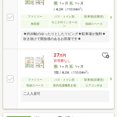
1ヶ月
1ヶ月
2
/ 4LDK（110.04m
）
ファミリー
バス・トイレ別
駐車場(近隣含)
モニタ付インターホ
角部屋
収納スペース
ン
★約20帖のゆったりとしたリビング★駐車場が無料★
吹き抜けで開放感のあるお部屋です★
27
万円
管理費なし
1ヶ月
1ヶ月
2
1階 / 4LDK（110.04m
）
ファミリー
バス・トイレ別
駐車場(近隣含)
収納スペース
室内洗濯機置き場
エアコン付き
二人入居可