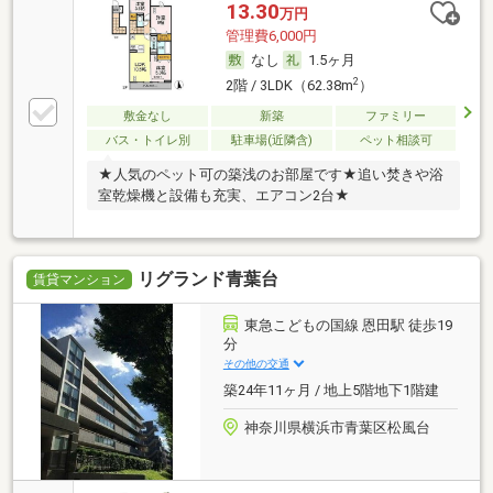
13.30
万円
管理費6,000円
なし
1.5ヶ月
2
2階 / 3LDK（62.38m
）
敷金なし
新築
ファミリー
バス・トイレ別
駐車場(近隣含)
ペット相談可
★人気のペット可の築浅のお部屋です★追い焚きや浴
室乾燥機と設備も充実、エアコン2台★
リグランド青葉台
賃貸マンション
東急こどもの国線 恩田駅 徒歩19
分
その他の交通
築24年11ヶ月 / 地上5階地下1階建
神奈川県横浜市青葉区松風台