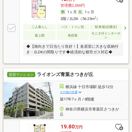
管理費2,000円
1ヶ月
1ヶ月
2
3階 / 2LDK（56.25m
）
二人暮らし
バス・トイレ別
駐車場(近隣含)
モニタ付インターホ
最上階
角部屋
ン
◆【南向きで日当たり良好！】各居室に大きな収納付
き・2LDKの間取りです◆経済的な都市ガス対応◆
ライオンズ青葉さつきが丘
賃貸マンション
横浜線 十日市場駅 徒歩12分
その他の交通
築17年7ヶ月 / 8階建
神奈川県横浜市青葉区さつきが
丘
19.80
万円