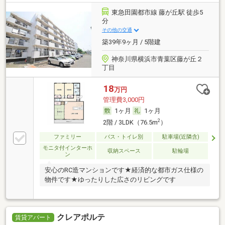
東急田園都市線 藤が丘駅 徒歩5
分
その他の交通
築39年9ヶ月 / 5階建
神奈川県横浜市青葉区藤が丘２
丁目
18
万円
管理費3,000円
1ヶ月
1ヶ月
2
2階 / 3LDK（76.5m
）
ファミリー
バス・トイレ別
駐車場(近隣含)
モニタ付インターホ
収納スペース
駐輪場
ン
安心のRC造マンションです★経済的な都市ガス仕様の
物件です★ゆったりした広さのリビングです
クレアポルテ
賃貸アパート