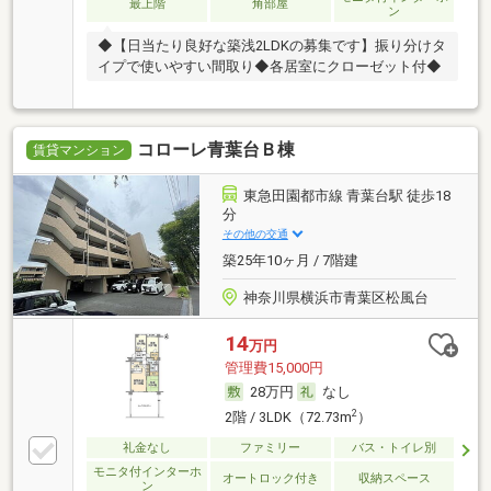
最上階
角部屋
ン
◆【日当たり良好な築浅2LDKの募集です】振り分けタ
イプで使いやすい間取り◆各居室にクローゼット付◆
コローレ青葉台Ｂ棟
賃貸マンション
東急田園都市線 青葉台駅 徒歩18
分
その他の交通
築25年10ヶ月 / 7階建
神奈川県横浜市青葉区松風台
14
万円
管理費15,000円
28万円
なし
2
2階 / 3LDK（72.73m
）
礼金なし
ファミリー
バス・トイレ別
モニタ付インターホ
オートロック付き
収納スペース
ン