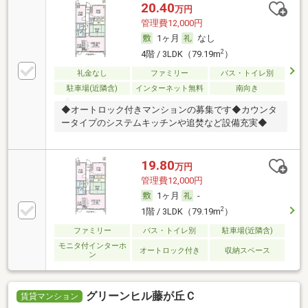
20.40
万円
管理費12,000円
1ヶ月
なし
2
4階 / 3LDK（79.19m
）
礼金なし
ファミリー
バス・トイレ別
駐車場(近隣含)
インターネット無料
南向き
◆オートロック付きマンションの募集です◆カウンタ
ータイプのシステムキッチンや追焚など設備充実◆
19.80
万円
管理費12,000円
1ヶ月
-
2
1階 / 3LDK（79.19m
）
ファミリー
バス・トイレ別
駐車場(近隣含)
モニタ付インターホ
オートロック付き
収納スペース
ン
グリーンヒル藤が丘Ｃ
賃貸マンション