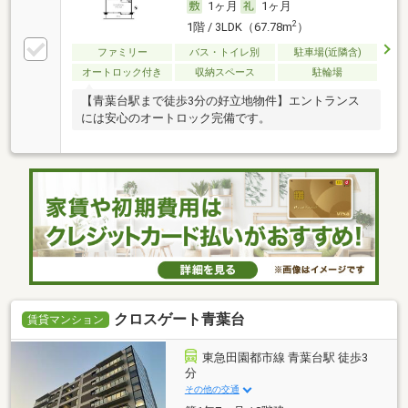
1ヶ月
1ヶ月
2
1階 / 3LDK（67.78m
）
ファミリー
バス・トイレ別
駐車場(近隣含)
オートロック付き
収納スペース
駐輪場
【青葉台駅まで徒歩3分の好立地物件】エントランス
には安心のオートロック完備です。
クロスゲート青葉台
賃貸マンション
東急田園都市線 青葉台駅 徒歩3
分
その他の交通