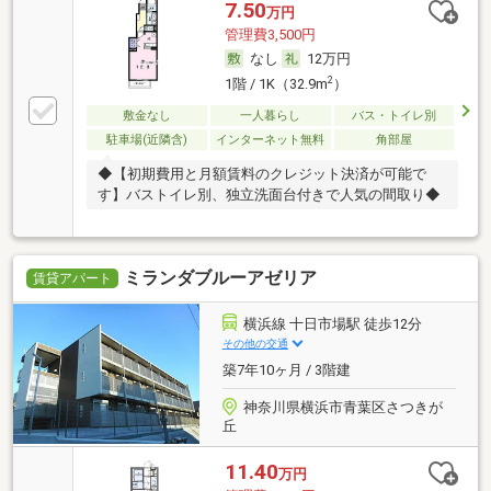
7.50
万円
管理費3,500円
なし
12万円
2
1階 / 1K（32.9m
）
敷金なし
一人暮らし
バス・トイレ別
駐車場(近隣含)
インターネット無料
角部屋
◆【初期費用と月額賃料のクレジット決済が可能で
す】バストイレ別、独立洗面台付きで人気の間取り◆
ミランダブルーアゼリア
賃貸アパート
横浜線 十日市場駅 徒歩12分
その他の交通
築7年10ヶ月 / 3階建
神奈川県横浜市青葉区さつきが
丘
11.40
万円