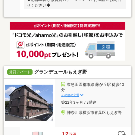
せください◆
グランデュールもえぎ野
賃貸アパート
東急田園都市線 藤が丘駅 徒歩10
分
その他の交通
築22年3ヶ月 / 3階建
神奈川県横浜市青葉区もえぎ野
12
万円