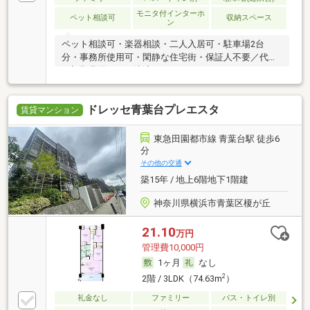
モニタ付インターホ
ペット相談可
収納スペース
ン
ペット相談可・楽器相談・二人入居可・駐車場2台
分・事務所使用可・閑静な住宅街・保証人不要／代行
・初期費用カード決済可
ドレッセ青葉台プレエスタ
賃貸マンション
東急田園都市線 青葉台駅 徒歩6
分
その他の交通
築15年 / 地上6階地下1階建
神奈川県横浜市青葉区榎が丘
21.10
万円
管理費10,000円
1ヶ月
なし
2
2階 / 3LDK（74.63m
）
礼金なし
ファミリー
バス・トイレ別