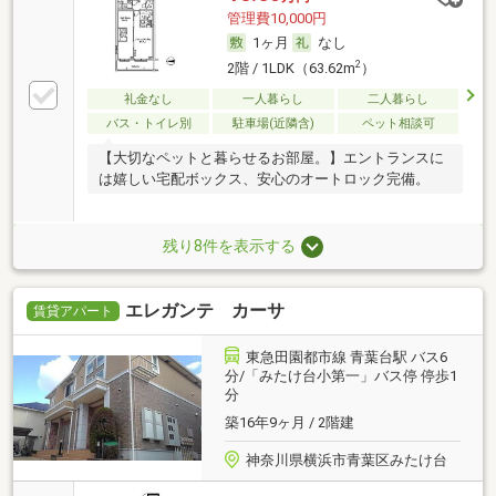
管理費10,000円
1ヶ月
なし
2
2階 / 1LDK（63.62m
）
礼金なし
一人暮らし
二人暮らし
バス・トイレ別
駐車場(近隣含)
ペット相談可
【大切なペットと暮らせるお部屋。】エントランスに
は嬉しい宅配ボックス、安心のオートロック完備。
残り8件を表示する
エレガンテ カーサ
賃貸アパート
東急田園都市線 青葉台駅 バス6
分/「みたけ台小第一」バス停 停歩1
分
築16年9ヶ月 / 2階建
神奈川県横浜市青葉区みたけ台