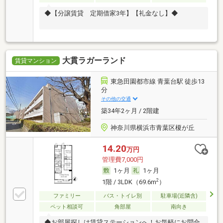
◆【分譲賃貸 定期借家3年】【礼金なし】◆
大貫ラガーランド
賃貸マンション
東急田園都市線 青葉台駅 徒歩13
分
その他の交通
築34年2ヶ月 / 2階建
神奈川県横浜市青葉区榎が丘
14.20
万円
管理費7,000円
1ヶ月
1ヶ月
2
1階 / 3LDK（69.6m
）
ファミリー
バス・トイレ別
駐車場(近隣含)
ペット相談可
角部屋
南向き
◆お部屋探しは賃貸ステーションへ！お気軽にお問合