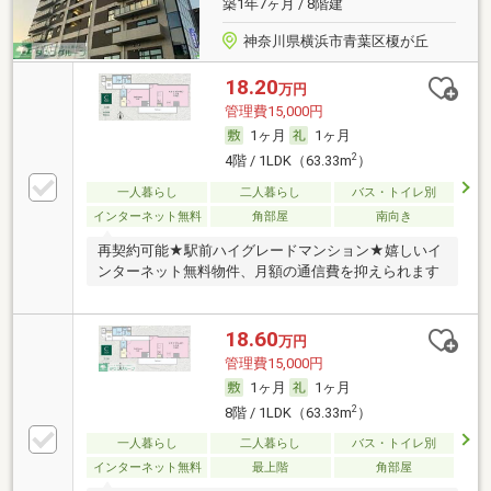
築1年7ヶ月 / 8階建
神奈川県横浜市青葉区榎が丘
18.20
万円
管理費15,000円
1ヶ月
1ヶ月
2
4階 / 1LDK（63.33m
）
一人暮らし
二人暮らし
バス・トイレ別
インターネット無料
角部屋
南向き
再契約可能★駅前ハイグレードマンション★嬉しいイ
ンターネット無料物件、月額の通信費を抑えられます
18.60
万円
管理費15,000円
1ヶ月
1ヶ月
2
8階 / 1LDK（63.33m
）
一人暮らし
二人暮らし
バス・トイレ別
インターネット無料
最上階
角部屋