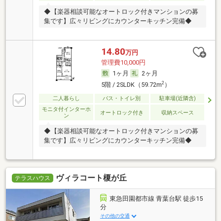
◆【楽器相談可能なオートロック付きマンションの募
集です】広々リビングにカウンターキッチン完備◆
14.80
万円
管理費10,000円
1ヶ月
2ヶ月
2
5階 / 2SLDK（59.72m
）
二人暮らし
バス・トイレ別
駐車場(近隣含)
モニタ付インターホ
オートロック付き
収納スペース
ン
◆【楽器相談可能なオートロック付きマンションの募
集です】広々リビングにカウンターキッチン完備◆
ヴィラコート榎が丘
テラスハウス
東急田園都市線 青葉台駅 徒歩15
分
その他の交通