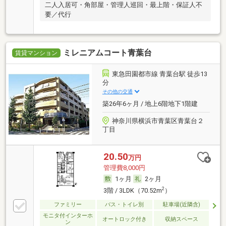
二人入居可・角部屋・管理人巡回・最上階・保証人不
要／代行
ミレニアムコート青葉台
賃貸マンション
東急田園都市線 青葉台駅 徒歩13
分
その他の交通
築26年6ヶ月 / 地上6階地下1階建
神奈川県横浜市青葉区青葉台２
丁目
20.50
万円
管理費8,000円
1ヶ月
2ヶ月
2
3階 / 3LDK（70.52m
）
ファミリー
バス・トイレ別
駐車場(近隣含)
モニタ付インターホ
オートロック付き
収納スペース
ン