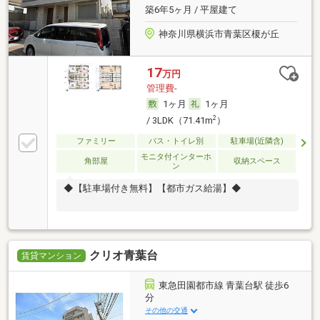
築6年5ヶ月 / 平屋建て
神奈川県横浜市青葉区榎が丘
17
万円
管理費-
1ヶ月
1ヶ月
2
/ 3LDK（71.41m
）
ファミリー
バス・トイレ別
駐車場(近隣含)
モニタ付インターホ
角部屋
収納スペース
ン
◆【駐車場付き無料】【都市ガス給湯】◆
クリオ青葉台
賃貸マンション
東急田園都市線 青葉台駅 徒歩6
分
その他の交通