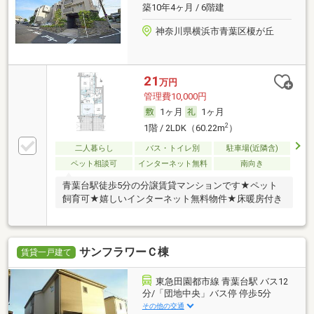
築10年4ヶ月 / 6階建
神奈川県横浜市青葉区榎が丘
21
万円
管理費10,000円
1ヶ月
1ヶ月
2
1階 / 2LDK（60.22m
）
二人暮らし
バス・トイレ別
駐車場(近隣含)
ペット相談可
インターネット無料
南向き
青葉台駅徒歩5分の分譲賃貸マンションです★ペット
飼育可★嬉しいインターネット無料物件★床暖房付き
サンフラワーＣ棟
賃貸一戸建て
東急田園都市線 青葉台駅 バス12
分/「団地中央」バス停 停歩5分
その他の交通