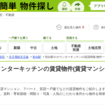
住宅・不動産
0
最近見た物件
保
一戸建てを買う
建てる
投資する
不動産
古
新築
中古
土地
土地活用
投資
谷区
>
京王電鉄京王線
>
初台駅
>
初台駅のカウンターキッチンの賃貸情報 物件一
ウンターキッチンの賃貸物件(賃貸マンシ
の賃貸マンション、アパート、賃貸一戸建てなどの賃貸物件をご紹介しま
産。賃料・専有面積・間取り・写真・人気のこだわり条件から物件を簡単