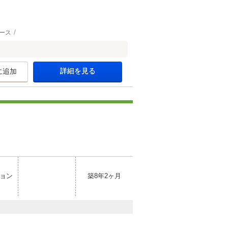
ース
詳細を見る
に追加
ョン
築8年2ヶ月