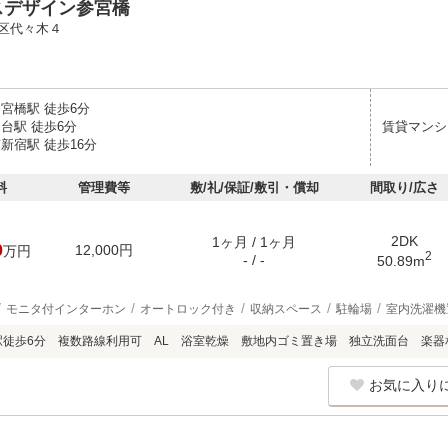
スデザイン参宮橋
区代々木４
宮橋駅 徒歩6分
台駅 徒歩6分
賃貸マンシ
新宿駅 徒歩16分
料
管理費等
敷/礼/保証/敷引・償却
間取り/広さ
2DK
1ヶ月 / 1ヶ月
0
12,000円
万円
2
- / -
50.89m
モニタ付インターホン
オートロック付き
収納スペース
駐輪場
室内洗濯機
駅徒歩6分 複数路線利用可 AL 浴室乾燥 敷地内ゴミ置き場 独立洗面台 楽器
お気に入り