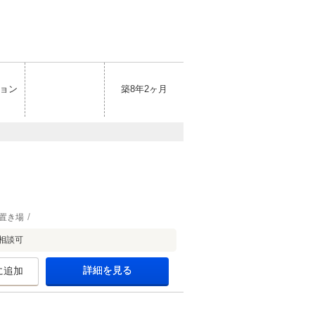
ョン
築8年2ヶ月
置き場
相談可
詳細を見る
に追加