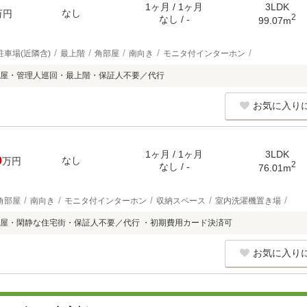
1ヶ月 / 1ヶ月
3LDK
なし
万円
2
なし / -
99.07m
駐車場(近隣含)
最上階
角部屋
南向き
モニタ付インターホン
屋・管理人巡回・最上階・保証人不要／代行
お気に入り
1ヶ月 / 1ヶ月
3LDK
0
なし
万円
2
なし / -
76.01m
角部屋
南向き
モニタ付インターホン
収納スペース
室内洗濯機置き場
屋・閑静な住宅街・保証人不要／代行 ・初期費用カード決済可
お気に入り