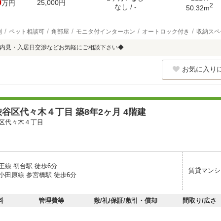
0
25,000円
万円
2
なし / -
50.32m
別
ペット相談可
角部屋
モニタ付インターホン
オートロック付き
収納スペ
b内見・入居日交渉などお気軽にご相談下さい◆
お気に入り
谷区代々木４丁目 築8年2ヶ月 4階建
区代々木４丁目
王線 初台駅 徒歩6分
賃貸マンシ
小田原線 参宮橋駅 徒歩6分
料
管理費等
敷/礼/保証/敷引・償却
間取り/広さ