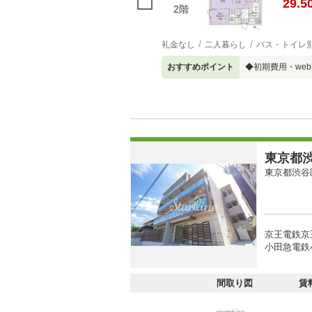
29.5
2階
礼金なし
二人暮らし
バス・トイレ
おすすめポイント
◆初期費用・we
東京都渋
東京都渋谷
京王電鉄京
小田急電鉄
間取り図
賃