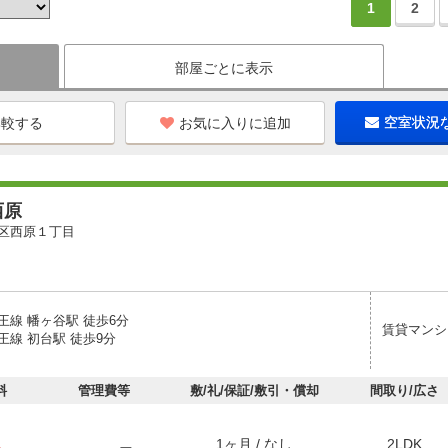
1
2
部屋ごとに表示
お気に入りに追加
空室状況
西原
区西原１丁目
王線 幡ヶ谷駅 徒歩6分
賃貸マンシ
王線 初台駅 徒歩9分
料
管理費等
敷/礼/保証/敷引・償却
間取り/広さ
1ヶ月 / なし
2LDK