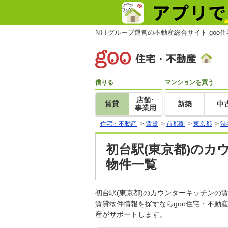
NTTグループ運営の不動産総合サイト goo
借りる
マンションを買う
店舗･
賃貸
新築
中
事業用
住宅・不動産
>
賃貸
>
首都圏
>
東京都
>
渋
初台駅(東京都)のカ
物件一覧
初台駅(東京都)のカウンターキッチン
賃貸物件情報を探すならgoo住宅・不動
産がサポートします。