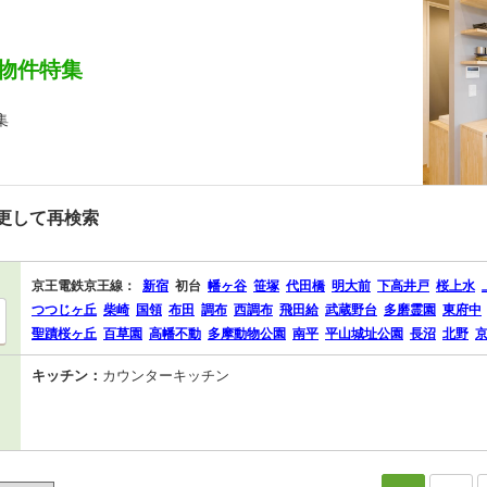
物件特集
集
更して再検索
京王電鉄京王線：
新宿
初台
幡ヶ谷
笹塚
代田橋
明大前
下高井戸
桜上水
つつじヶ丘
柴崎
国領
布田
調布
西調布
飛田給
武蔵野台
多磨霊園
東府中
聖蹟桜ヶ丘
百草園
高幡不動
多摩動物公園
南平
平山城址公園
長沼
北野
キッチン：
カウンターキッチン