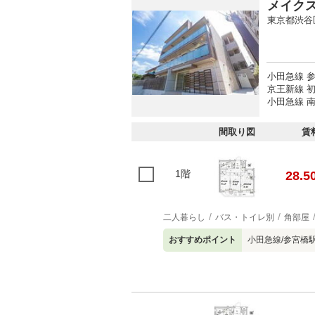
メイク
東京都渋谷
小田急線 参
京王新線 初
小田急線 南
間取り図
賃
1階
28.5
二人暮らし
バス・トイレ別
角部屋
おすすめポイント
小田急線/参宮橋