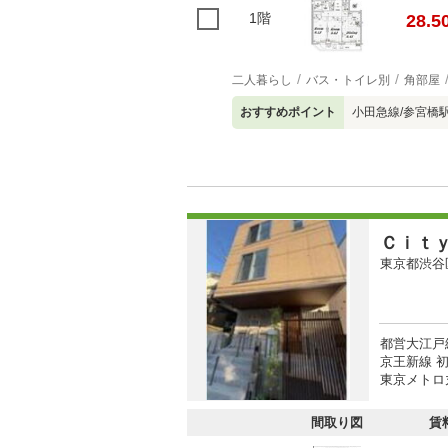
1階
28.5
二人暮らし
バス・トイレ別
角部屋
おすすめポイント
小田急線/参宮橋
Ｃｉｔ
東京都渋谷
都営大江戸
京王新線 初
東京メトロ
間取り図
賃