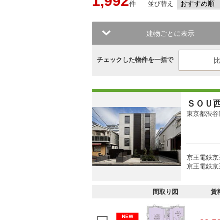
1,992
件
並び替え
建物ごとに表示
チェックした物件を一括で
ＳＯＵ
東京都渋谷
京王電鉄京
京王電鉄京
間取り図
賃
NEW