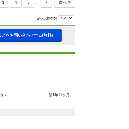
3
4
5
7
次へ
…
表示建物数
などをお問い合わせする(無料)
ョン
築1年11ヶ月