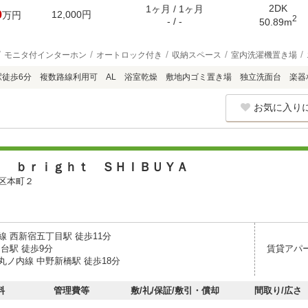
2DK
1ヶ月 / 1ヶ月
0
12,000円
万円
2
- / -
50.89m
モニタ付インターホン
オートロック付き
収納スペース
室内洗濯機置き場
駅徒歩6分 複数路線利用可 AL 浴室乾燥 敷地内ゴミ置き場 独立洗面台 楽器
お気に入り
ｙ ｂｒｉｇｈｔ ＳＨＩＢＵＹＡ
区本町２
線 西新宿五丁目駅 徒歩11分
台駅 徒歩9分
賃貸アパ
丸ノ内線 中野新橋駅 徒歩18分
料
管理費等
敷/礼/保証/敷引・償却
間取り/広さ