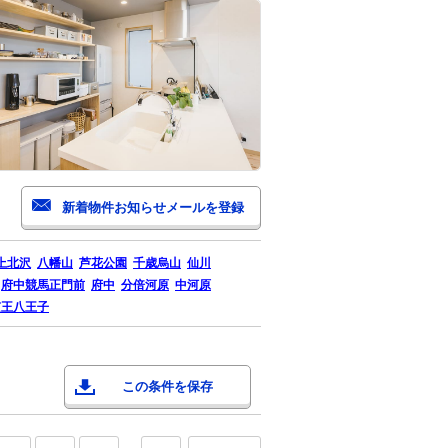
上北沢
八幡山
芦花公園
千歳烏山
仙川
府中競馬正門前
府中
分倍河原
中河原
京王八王子
この条件を保存