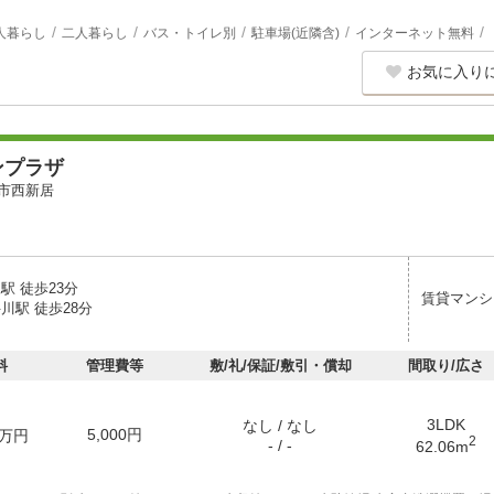
人暮らし
二人暮らし
バス・トイレ別
駐車場(近隣含)
インターネット無料
お気に入り
ンプラザ
市西新居
駅 徒歩23分
賃貸マンシ
川駅 徒歩28分
料
管理費等
敷/礼/保証/敷引・償却
間取り/広さ
3LDK
なし / なし
5,000円
万円
2
- / -
62.06m