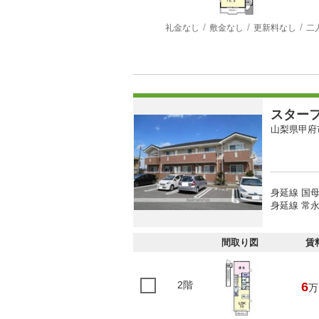
礼金なし
敷金なし
更新料なし
二
スター
山梨県甲府
身延線 国母
身延線 常永
間取り図
賃
2階
6
万