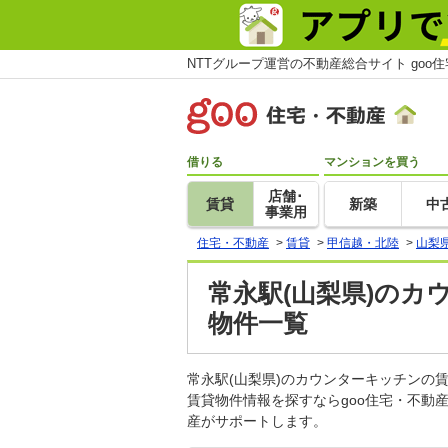
NTTグループ運営の不動産総合サイト goo
借りる
マンションを買う
店舗･
賃貸
新築
中
事業用
住宅・不動産
>
賃貸
>
甲信越・北陸
>
山梨
常永駅(山梨県)のカ
物件一覧
常永駅(山梨県)のカウンターキッチン
賃貸物件情報を探すならgoo住宅・不動
産がサポートします。