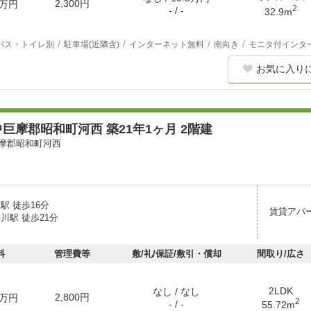
2,300円
万円
2
- / -
32.9m
バス・トイレ別
駐車場(近隣含)
インターネット無料
南向き
モニタ付インタ
お気に入り
巨摩郡昭和町河西 築21年1ヶ月 2階建
摩郡昭和町河西
駅 徒歩16分
賃貸アパ
川駅 徒歩21分
料
管理費等
敷/礼/保証/敷引・償却
間取り/広さ
2LDK
なし / なし
2,800円
万円
2
- / -
55.72m