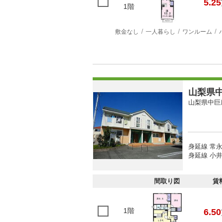
5.25
1階
敷金なし
一人暮らし
ワンルーム
山梨県中
山梨県中巨
身延線 常永
身延線 小井
間取り図
賃
1階
6.50