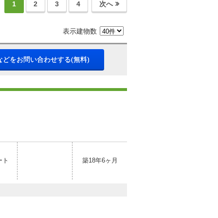
1
2
3
4
次へ
表示建物数
などをお問い合わせする(無料)
ート
築18年6ヶ月