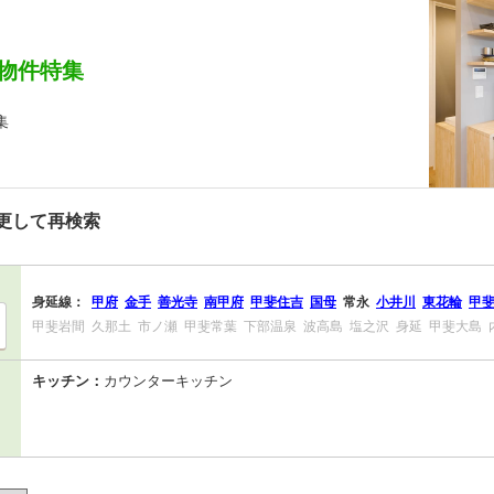
物件特集
集
更して再検索
身延線：
甲府
金手
善光寺
南甲府
甲斐住吉
国母
常永
小井川
東花輪
甲
甲斐岩間
久那土
市ノ瀬
甲斐常葉
下部温泉
波高島
塩之沢
身延
甲斐大島
キッチン：
カウンターキッチン