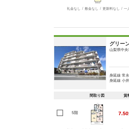
礼金なし
敷金なし
更新料なし
一
グリー
山梨県中央
身延線 常永
身延線 小井
間取り図
賃
5階
7.50