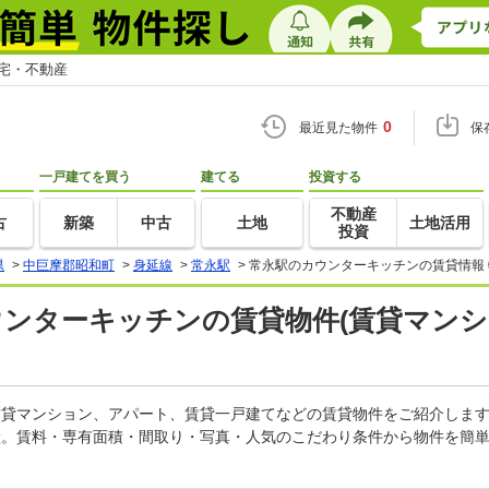
住宅・不動産
0
最近見た物件
保
一戸建てを買う
建てる
投資する
不動産
古
新築
中古
土地
土地活用
投資
県
>
中巨摩郡昭和町
>
身延線
>
常永駅
>
常永駅のカウンターキッチンの賃貸情報
ウンターキッチンの賃貸物件(賃貸マンシ
の賃貸マンション、アパート、賃貸一戸建てなどの賃貸物件をご紹介しま
産。賃料・専有面積・間取り・写真・人気のこだわり条件から物件を簡単