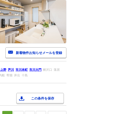
斐上野
芦川
市川本町
市川大門
鰍沢口
落居
内船
寄畑
井出
十島
この条件を保存