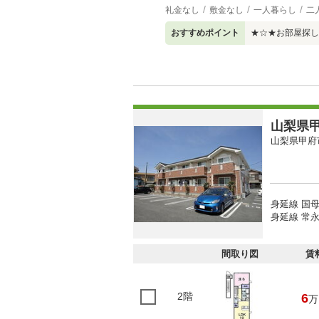
礼金なし
敷金なし
一人暮らし
二
おすすめポイント
★☆★お部屋探し
山梨県甲
山梨県甲府
身延線 国母
身延線 常永
間取り図
賃
2階
6
万