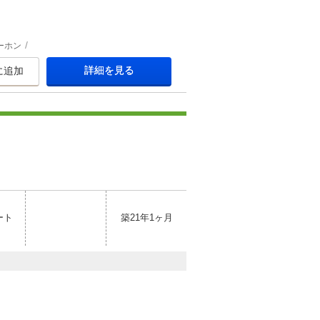
ーホン
詳細を見る
に追加
ート
築21年1ヶ月