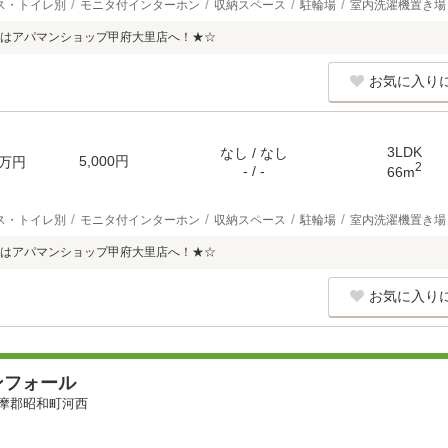
ス・トイレ別
モニタ付インターホン
収納スペース
駐輪場
室内洗濯機置き場
はアパマンショップ甲府大里店へ！★☆
お気に入り
3LDK
なし / なし
5,000円
万円
2
- / -
66m
ス・トイレ別
モニタ付インターホン
収納スペース
駐輪場
室内洗濯機置き場
はアパマンショップ甲府大里店へ！★☆
お気に入り
ンフォール
摩郡昭和町河西