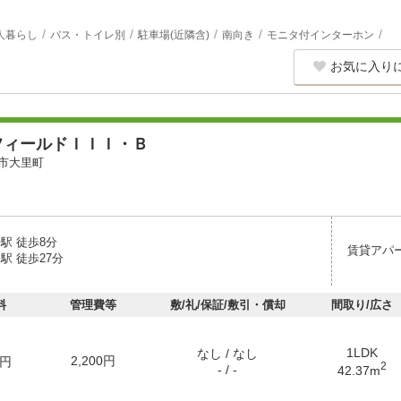
人暮らし
バス・トイレ別
駐車場(近隣含)
南向き
モニタ付インターホン
お気に入り
フィールドＩＩＩ・Ｂ
市大里町
駅 徒歩8分
賃貸アパ
駅 徒歩27分
料
管理費等
敷/礼/保証/敷引・償却
間取り/広さ
1LDK
なし / なし
2,200円
円
2
- / -
42.37m