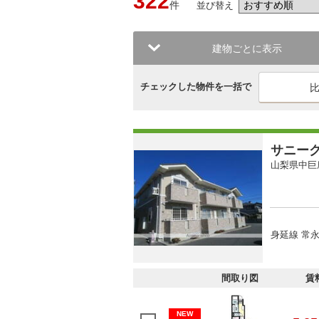
322
件
並び替え
建物ごとに表示
チェックした物件を一括で
サニー
山梨県中巨
身延線 常永
間取り図
賃
NEW