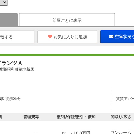
部屋ごとに表示
お気に入りに追加
空室状況
グランツＡ
摩郡昭和町築地新居
駅 徒歩25分
賃貸アパ
料
管理費等
敷/礼/保証/敷引・償却
間取り/広さ
ワンルーム
なし / 10.8万円