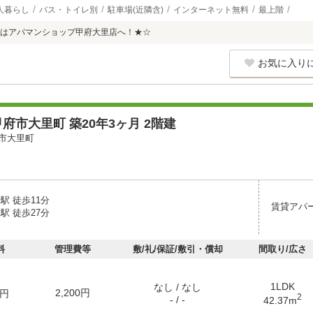
人暮らし
バス・トイレ別
駐車場(近隣含)
インターネット無料
最上階
はアパマンショップ甲府大里店へ！★☆
お気に入り
府市大里町 築20年3ヶ月 2階建
市大里町
駅 徒歩11分
賃貸アパ
駅 徒歩27分
料
管理費等
敷/礼/保証/敷引・償却
間取り/広さ
1LDK
なし / なし
2,200円
円
2
- / -
42.37m