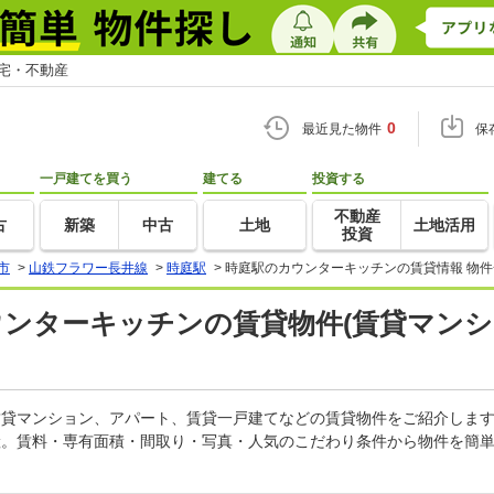
住宅・不動産
0
最近見た物件
保
一戸建てを買う
建てる
投資する
不動産
古
新築
中古
土地
土地活用
投資
市
>
山鉄フラワー長井線
>
時庭駅
>
時庭駅のカウンターキッチンの賃貸情報 物件
ウンターキッチンの賃貸物件(賃貸マンシ
の賃貸マンション、アパート、賃貸一戸建てなどの賃貸物件をご紹介しま
産。賃料・専有面積・間取り・写真・人気のこだわり条件から物件を簡単