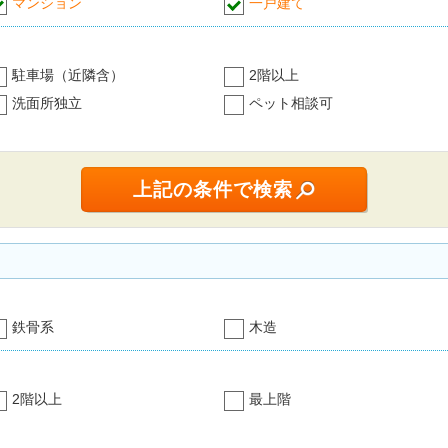
マンション
一戸建て
駐車場（近隣含）
2階以上
洗面所独立
ペット相談可
鉄骨系
木造
2階以上
最上階