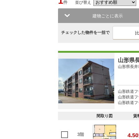
1
件
並び替え
建物ごとに表示
チェックした物件を一括で
山形県長
山形県長井
山形鉄道フ
山形鉄道フ
山形鉄道フ
間取り図
賃
3階
4.50