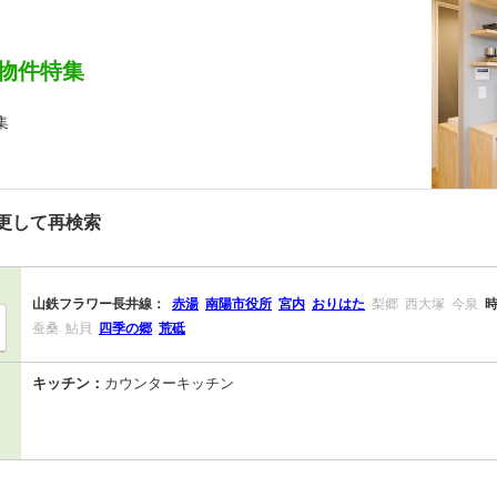
物件特集
集
更して再検索
山鉄フラワー長井線：
赤湯
南陽市役所
宮内
おりはた
梨郷
西大塚
今泉
蚕桑
鮎貝
四季の郷
荒砥
キッチン：
カウンターキッチン