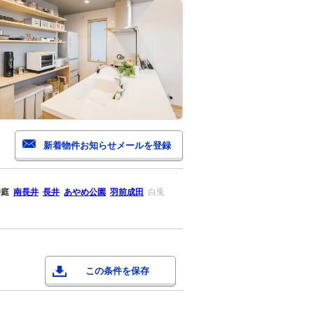
時庭
南長井
長井
あやめ公園
羽前成田
白兎
この条件を保存