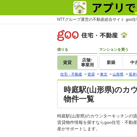
NTTグループ運営の不動産総合サイト goo
借りる
マンションを買う
店舗･
賃貸
新築
中
事業用
住宅・不動産
>
賃貸
>
東北
>
山形県
>
長井
時庭駅(山形県)のカ
物件一覧
時庭駅(山形県)のカウンターキッチン
賃貸物件情報を探すならgoo住宅・不動
産がサポートします。