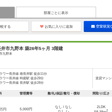
部屋ごとに表示
お気に入りに追加
空室状況
井市九野本 築26年5ヶ月 3階建
市九野本
ラワー長井線 南長井駅 徒歩11分
ラワー長井線 時庭駅 徒歩29分
賃貸マンシ
ラワー長井線 長井駅 徒歩28分
料
管理費等
敷/礼/保証/敷引・償却
間取り/広さ
なし / なし
2LDK
5,000円
万円
2
なし / -
58.38m