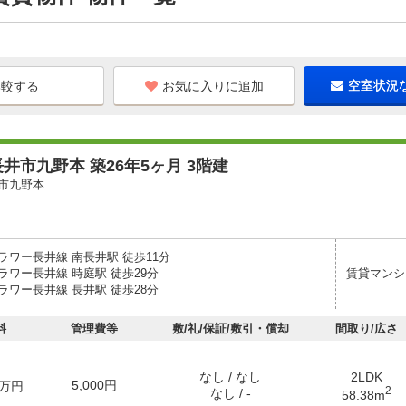
お気に入りに追加
空室状況
井市九野本 築26年5ヶ月 3階建
市九野本
ラワー長井線 南長井駅 徒歩11分
ラワー長井線 時庭駅 徒歩29分
賃貸マンシ
ラワー長井線 長井駅 徒歩28分
料
管理費等
敷/礼/保証/敷引・償却
間取り/広さ
なし / なし
2LDK
5,000円
万円
2
なし / -
58.38m