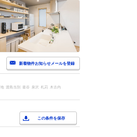
辺地
渡島当別
釜谷
泉沢
札苅
木古内
この条件を保存