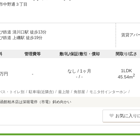
市中野通３丁目
び鉄道 清川口駅 徒歩13分
賃貸アパ
鉄道 上磯駅 徒歩19分
料
管理費等
敷/礼/保証/敷引・償却
間取り/広さ
1LDK
なし / 1ヶ月
万円
-
2
- / -
45.54m
バス・トイレ別
駐車場(近隣含)
最上階
角部屋
モニタ付インターホン
函館柏木店は深堀電停（市電）斜め向かい
お気に入り