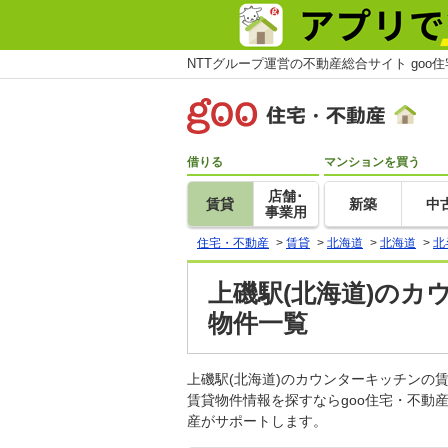
NTTグループ運営の不動産総合サイト goo
借りる
マンションを買う
店舗･
賃貸
新築
中
事業用
住宅・不動産
>
賃貸
>
北海道
>
北海道
>
北
上磯駅(北海道)のカ
物件一覧
上磯駅(北海道)のカウンターキッチン
賃貸物件情報を探すならgoo住宅・不動
産がサポートします。