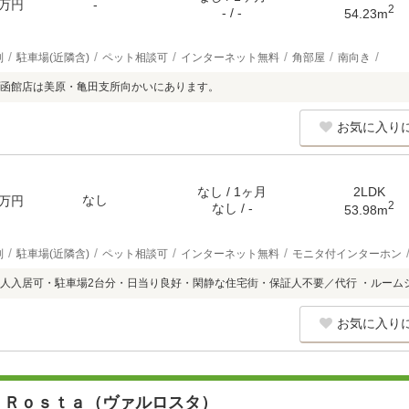
万円
-
2
- / -
54.23m
別
駐車場(近隣含)
ペット相談可
インターネット無料
角部屋
南向き
函館店は美原・亀田支所向かいにあります。
お気に入り
なし / 1ヶ月
2LDK
なし
万円
2
なし / -
53.98m
別
駐車場(近隣含)
ペット相談可
インターネット無料
モニタ付インターホン
人入居可・駐車場2台分・日当り良好・閑静な住宅街・保証人不要／代行 ・ルーム
お気に入り
 Ｒｏｓｔａ（ヴァルロスタ）