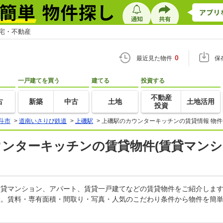
住宅・不動産
0
最近見た物件
保
一戸建てを買う
建てる
投資する
不動産
古
新築
中古
土地
土地活用
投資
斗市
>
道南いさりび鉄道
>
上磯駅
>
上磯駅のカウンターキッチンの賃貸情報 物件
ウンターキッチンの賃貸物件(賃貸マンシ
の賃貸マンション、アパート、賃貸一戸建てなどの賃貸物件をご紹介しま
産。賃料・専有面積・間取り・写真・人気のこだわり条件から物件を簡単