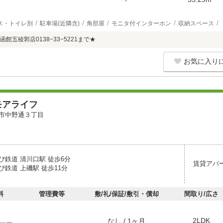
ス・トイレ別
駐車場(近隣含)
角部屋
モニタ付インターホン
収納スペース
館五稜郭店0138−33−5221まで★
お気に入り
モアライフ
市中野通３丁目
び鉄道 清川口駅 徒歩6分
賃貸アパ
鉄道 上磯駅 徒歩11分
料
管理費等
敷/礼/保証/敷引・償却
間取り/広さ
2LDK
なし / 1ヶ月