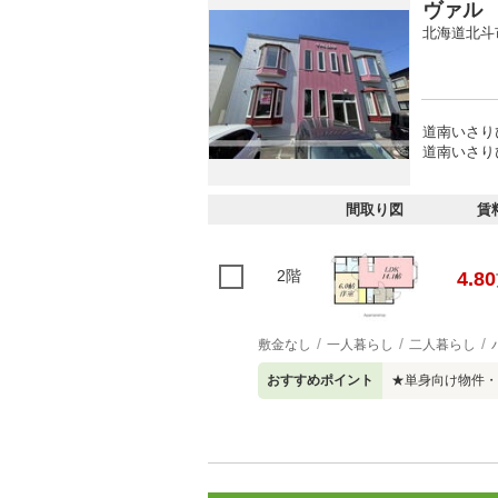
ヴァル
北海道北斗
道南いさり
道南いさりび
間取り図
賃
2階
4.80
敷金なし
一人暮らし
二人暮らし
おすすめポイント
★単身向け物件・