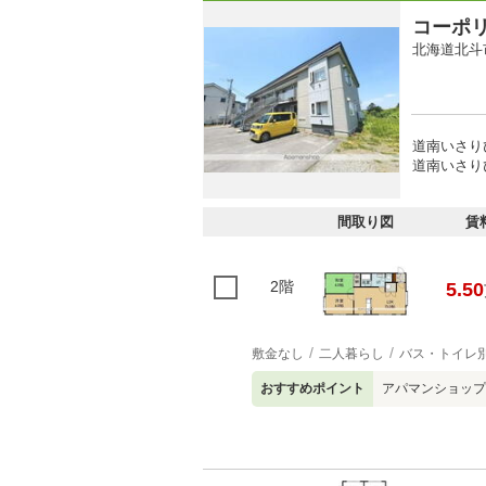
コーポ
北海道北斗
道南いさり
道南いさり
間取り図
賃
2階
5.50
敷金なし
二人暮らし
バス・トイレ
おすすめポイント
アパマンショップ