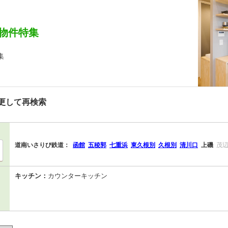
物件特集
集
更して再検索
道南いさりび鉄道：
函館
五稜郭
七重浜
東久根別
久根別
清川口
上磯
茂
キッチン：
カウンターキッチン