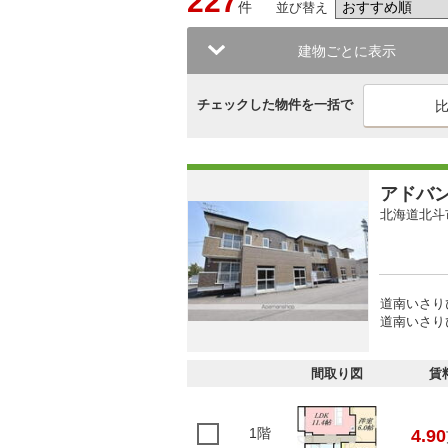
227
件
並び替え
建物ごとに表示
チェックした物件を一括で
アドバ
北海道北斗
道南いさり
道南いさりび
間取り図
賃
1階
4.90