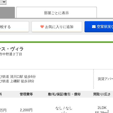
部屋ごとに表示
お気に入りに追加
空室状況
ンス・ヴィラ
市中野通２丁目
び鉄道 清川口駅 徒歩6分
賃貸アパ
鉄道 上磯駅 徒歩18分
料
管理費等
敷/礼/保証/敷引・償却
間取り/広さ
2LDK
なし / なし
2,200円
万円
2
- / -
55.29m