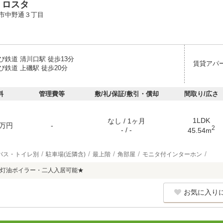
 ロスタ
市中野通３丁目
び鉄道 清川口駅 徒歩13分
賃貸アパ
鉄道 上磯駅 徒歩20分
料
管理費等
敷/礼/保証/敷引・償却
間取り/広さ
1LDK
なし / 1ヶ月
万円
-
2
- / -
45.54m
バス・トイレ別
駐車場(近隣含)
最上階
角部屋
モニタ付インターホン
灯油ボイラー・二人入居可能★
お気に入り