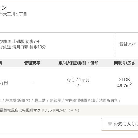
リン
市大工川１丁目
び鉄道 上磯駅 徒歩7分
賃貸アパ
び鉄道 清川口駅 徒歩10分
料
管理費等
敷/礼/保証/敷引・償却
間取り/広さ
2LDK
なし / 1ヶ月
万円
-
2
- / -
49.7m
別
駐車場(近隣含)
最上階
角部屋
室内洗濯機置き場
洗面所独立
函館松風店は松風町マクドナルド向かい（＾＾）
お気に入り