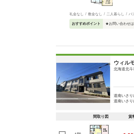
礼金なし
敷金なし
二人暮らし
バ
おすすめポイント
★お問い合わせは函
ウィル
北海道北斗
道南いさり
道南いさりび
間取り図
賃