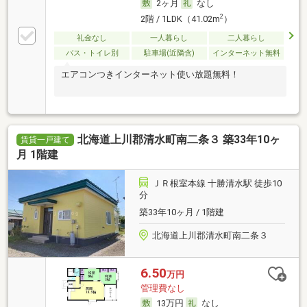
2ヶ月
なし
2
2階 / 1LDK（41.02m
）
礼金なし
一人暮らし
二人暮らし
バス・トイレ別
駐車場(近隣含)
インターネット無料
エアコンつきインターネット使い放題無料！
北海道上川郡清水町南二条３ 築33年10ヶ
賃貸一戸建て
月 1階建
ＪＲ根室本線 十勝清水駅 徒歩10
分
築33年10ヶ月 / 1階建
北海道上川郡清水町南二条３
6.50
万円
管理費なし
13万円
なし