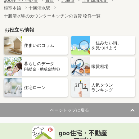
goo住宅・不動産
賃貸
北海道
上川郡清水町
根室本線
十勝清水駅
十勝清水駅のカウンターキッチンの賃貸 物件一覧
お役立ち情報
「住みたい街」
住まいのコラム
を見つけよう
暮らしのデータ
家賃相場
(補助金・助成金情報)
人気タウン
住宅ローン
ランキング
ページトップに戻る
goo住宅・不動産