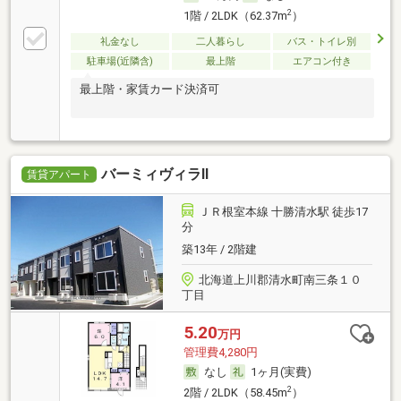
2
1階 / 2LDK（62.37m
）
礼金なし
二人暮らし
バス・トイレ別
駐車場(近隣含)
最上階
エアコン付き
最上階・家賃カード決済可
バーミィヴィラⅡ
賃貸アパート
ＪＲ根室本線 十勝清水駅 徒歩17
分
築13年 / 2階建
北海道上川郡清水町南三条１０
丁目
5.20
万円
管理費4,280円
なし
1ヶ月(実費)
2
2階 / 2LDK（58.45m
）