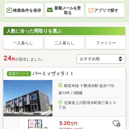
新着メールを受
検索条件を保存
アプリで探す
取る
人数に合った間取りを選ぶ
一人暮らし
二人暮らし
ファミリー
24
件
が該当しました。
バーミィヴィラＩＩ
賃貸アパート
根室本線 十勝清水駅 徒歩17分
築13年 / 2階建
北海道上川郡清水町南三条１０
丁目
5.20
万円