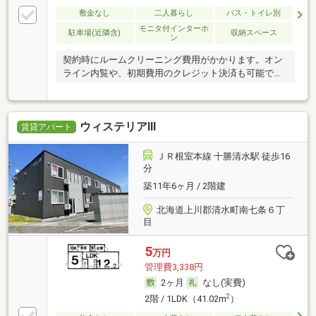
敷金なし
二人暮らし
バス・トイレ別
モニタ付インターホ
駐車場(近隣含)
収納スペース
ン
契約時にルームクリーニング費用がかかります。オン
ライン内覧や、初期費用のクレジット決済も可能です
☆
ウィステリアⅢ
賃貸アパート
ＪＲ根室本線 十勝清水駅 徒歩16
分
築11年6ヶ月 / 2階建
北海道上川郡清水町南七条６丁
目
5
万円
管理費3,338円
2ヶ月
なし(実費)
2
2階 / 1LDK（41.02m
）