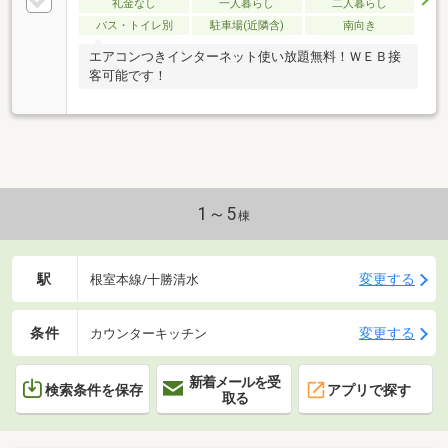
礼金なし
一人暮らし
二人暮らし
バス・トイレ別
駐車場(近隣含)
南向き
エアコンつきインターネット使い放題無料！ＷＥＢ接
客可能です！
1～5
棟
駅
変更する
根室本線/十勝清水
条件
変更する
カウンターキッチン
新着メールを受
検索条件を保存
アプリで探す
取る