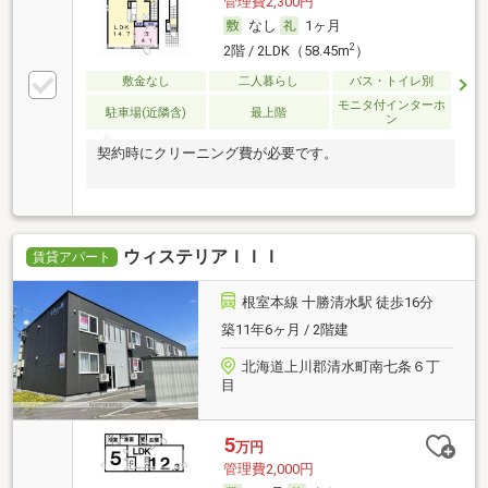
管理費2,300円
なし
1ヶ月
2
2階 / 2LDK（58.45m
）
敷金なし
二人暮らし
バス・トイレ別
モニタ付インターホ
駐車場(近隣含)
最上階
ン
契約時にクリーニング費が必要です。
ウィステリアＩＩＩ
賃貸アパート
根室本線 十勝清水駅 徒歩16分
築11年6ヶ月 / 2階建
北海道上川郡清水町南七条６丁
目
5
万円
管理費2,000円