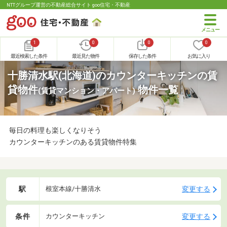
NTTグループ運営の不動産総合サイト goo住宅・不動産
1
0
0
0
最近検索した条件
最近見た物件
保存した条件
お気に入り
十勝清水駅(北海道)のカウンターキッチンの賃
貸物件
物件一覧
(賃貸マンション・アパート)
毎日の料理も楽しくなりそう
カウンターキッチンのある賃貸物件特集
駅
変更する
根室本線/十勝清水
条件
変更する
カウンターキッチン