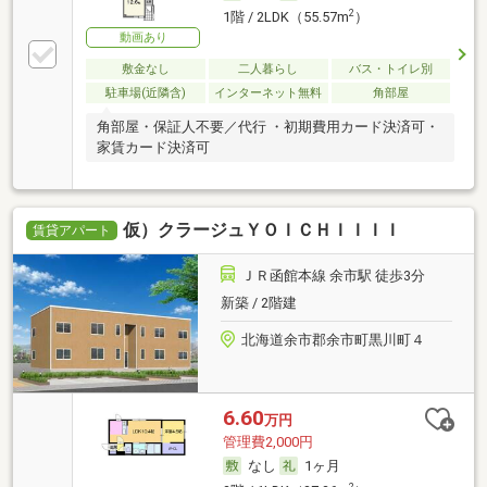
2
1階 / 2LDK（55.57m
）
動画あり
敷金なし
二人暮らし
バス・トイレ別
駐車場(近隣含)
インターネット無料
角部屋
角部屋・保証人不要／代行 ・初期費用カード決済可・
家賃カード決済可
仮）クラージュＹＯＩＣＨＩＩＩＩ
賃貸アパート
ＪＲ函館本線 余市駅 徒歩3分
新築 / 2階建
北海道余市郡余市町黒川町４
6.60
万円
管理費2,000円
なし
1ヶ月