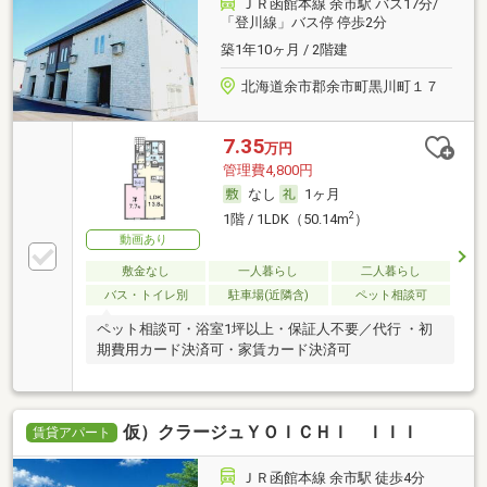
ＪＲ函館本線 余市駅 バス17分/
「登川線」バス停 停歩2分
築1年10ヶ月 / 2階建
北海道余市郡余市町黒川町１７
7.35
万円
管理費4,800円
なし
1ヶ月
2
1階 / 1LDK（50.14m
）
動画あり
敷金なし
一人暮らし
二人暮らし
バス・トイレ別
駐車場(近隣含)
ペット相談可
ペット相談可・浴室1坪以上・保証人不要／代行 ・初
期費用カード決済可・家賃カード決済可
仮）クラージュＹＯＩＣＨＩ ＩＩＩ
賃貸アパート
ＪＲ函館本線 余市駅 徒歩4分