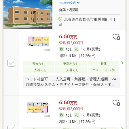
その他の交通
新築 / 2階建
北海道余市郡余市町黒川町４丁
目
6.50
万円
管理費2,000円
なし
1ヶ月(実費)
2
1階 / 1LDK（37.26m
）
敷金なし
更新料なし
新築
一人暮らし
二人暮らし
バス・トイレ別
ペット相談可・二人入居可・角部屋・管理人巡回・24
時間換気システム・デザイナーズ物件・保証人不要／
代行
6.60
万円
管理費2,000円
なし
1ヶ月(実費)
2
2階 / 1LDK（37.26m
）