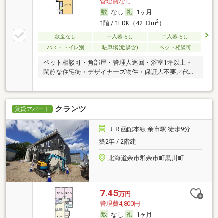
管理費なし
なし
1ヶ月
2
1階 / 1LDK（42.33m
）
敷金なし
一人暮らし
二人暮らし
バス・トイレ別
駐車場(近隣含)
ペット相談可
ペット相談可・角部屋・管理人巡回・浴室1坪以上・
閑静な住宅街・デザイナーズ物件・保証人不要／代行
・初期費用カード決済可
クランツ
賃貸アパート
ＪＲ函館本線 余市駅 徒歩9分
築2年 / 2階建
北海道余市郡余市町黒川町
7.45
万円
管理費4,800円
なし
1ヶ月