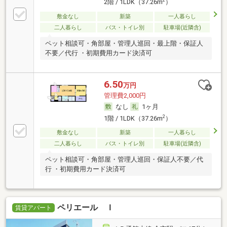
2
2階 / 1LDK（37.26m
）
敷金なし
新築
一人暮らし
二人暮らし
バス・トイレ別
駐車場(近隣含)
ペット相談可・角部屋・管理人巡回・最上階・保証人
不要／代行 ・初期費用カード決済可
6.50
万円
管理費2,000円
なし
1ヶ月
2
1階 / 1LDK（37.26m
）
敷金なし
新築
一人暮らし
二人暮らし
バス・トイレ別
駐車場(近隣含)
ペット相談可・角部屋・管理人巡回・保証人不要／代
行 ・初期費用カード決済可
ペリエール Ｉ
賃貸アパート