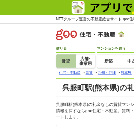
NTTグループ運営の不動産総合サイト goo
借りる
マンションを買う
店舗･
賃貸
新築
中
事業用
住宅・不動産
>
賃貸
>
九州・沖縄
>
熊本県
呉服町駅(熊本県)の
呉服町駅(熊本県)の礼金なしの賃貸マ
情報を探すならgoo住宅・不動産。賃料
ートします。