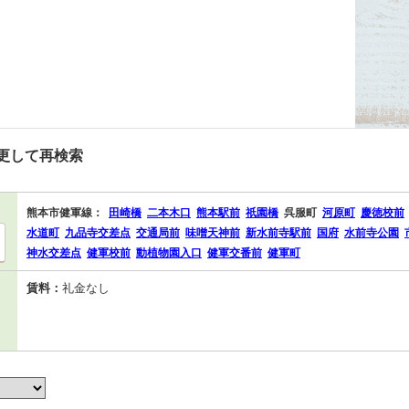
更して再検索
熊本市健軍線：
田崎橋
二本木口
熊本駅前
祇園橋
呉服町
河原町
慶徳校前
水道町
九品寺交差点
交通局前
味噌天神前
新水前寺駅前
国府
水前寺公園
神水交差点
健軍校前
動植物園入口
健軍交番前
健軍町
賃料：
礼金なし