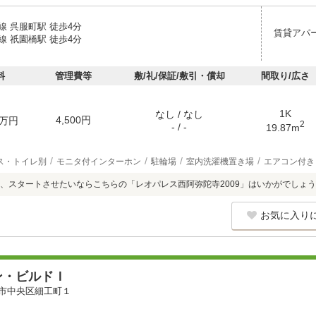
線 呉服町駅 徒歩4分
賃貸アパ
線 祇園橋駅 徒歩4分
料
管理費等
敷/礼/保証/敷引・償却
間取り/広さ
1K
なし / なし
4,500円
万円
2
- / -
19.87m
ス・トイレ別
モニタ付インターホン
駐輪場
室内洗濯機置き場
エアコン付き
、スタートさせたいならこちらの「レオパレス西阿弥陀寺2009」はいかがでしょ
お気に入り
ン・ビルドＩ
市中央区細工町１