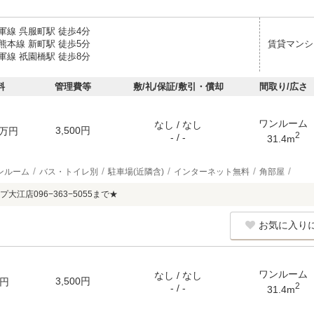
軍線 呉服町駅 徒歩4分
熊本線 新町駅 徒歩5分
賃貸マンシ
軍線 祇園橋駅 徒歩8分
料
管理費等
敷/礼/保証/敷引・償却
間取り/広さ
ワンルーム
なし / なし
3,500円
万円
2
- / -
31.4m
ンルーム
バス・トイレ別
駐車場(近隣含)
インターネット無料
角部屋
大江店096−363−5055まで★
お気に入り
ワンルーム
なし / なし
3,500円
円
2
- / -
31.4m