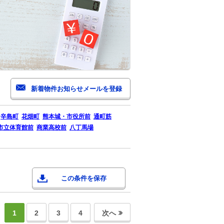
辛島町
花畑町
熊本城・市役所前
通町筋
市立体育館前
商業高校前
八丁馬場
この条件を保存
1
2
3
4
次へ