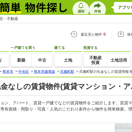
住宅・不動産
0
最近見た物件
保
一戸建てを買う
建てる
投資する
不動産
古
新築
中古
土地
土地活用
投資
>
熊本市
>
中央区
>
熊本市健軍線
>
呉服町駅
>
呉服町駅の礼金なしの賃貸情報 
礼金なしの賃貸物件(賃貸マンション・ア
ンション、アパート、賃貸一戸建てなどの賃貸物件をご紹介します。賃貸
・専有面積・間取り・写真・人気のこだわり条件から物件を簡単検索。理