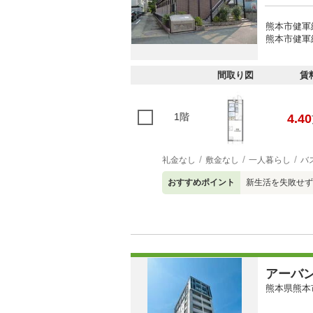
熊本市健軍
熊本市健軍
間取り図
賃
1階
4.40
礼金なし
敷金なし
一人暮らし
バ
おすすめポイント
新生活を失敗せず
アーバ
熊本県熊本