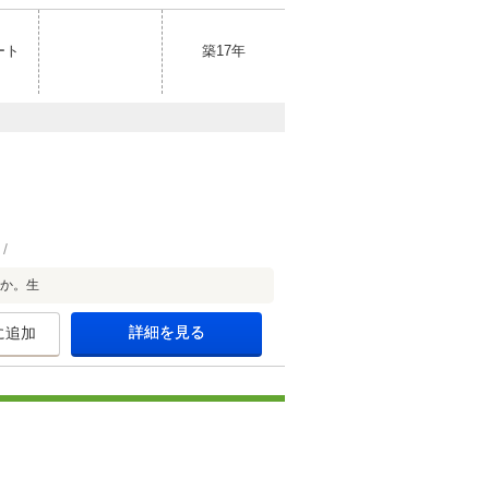
ート
築17年
うか。生
詳細を見る
に追加