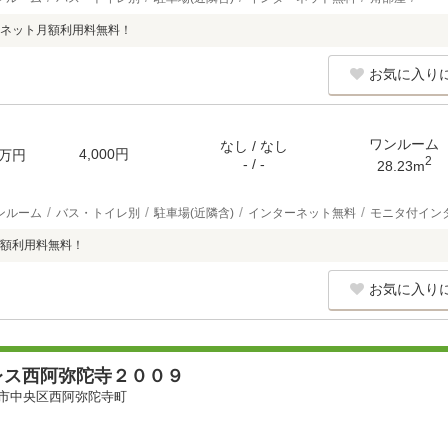
ネット月額利用料無料！
お気に入り
ワンルーム
なし / なし
4,000円
万円
2
- / -
28.23m
ンルーム
バス・トイレ別
駐車場(近隣含)
インターネット無料
モニタ付イン
額利用料無料！
お気に入り
レス西阿弥陀寺２００９
市中央区西阿弥陀寺町