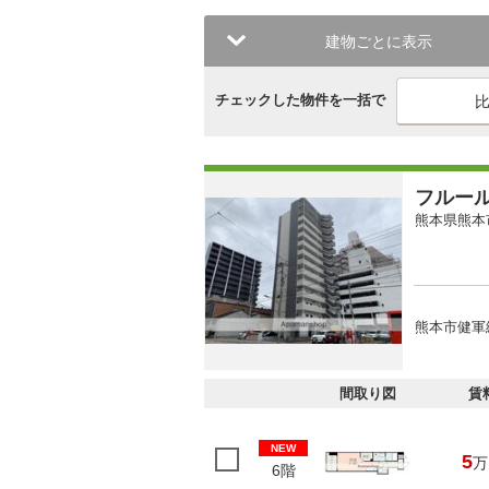
建物ごとに表示
チェックした物件を一括で
フルー
熊本県熊本
熊本市健軍
間取り図
賃
NEW
5
万
6階