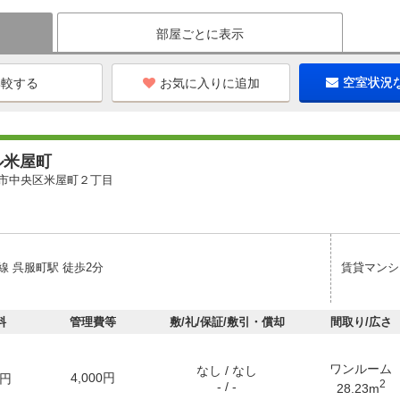
部屋ごとに表示
お気に入りに追加
空室状況
ル米屋町
市中央区米屋町２丁目
線 呉服町駅 徒歩2分
賃貸マンシ
料
管理費等
敷/礼/保証/敷引・償却
間取り/広さ
ワンルーム
なし / なし
4,000円
円
2
- / -
28.23m