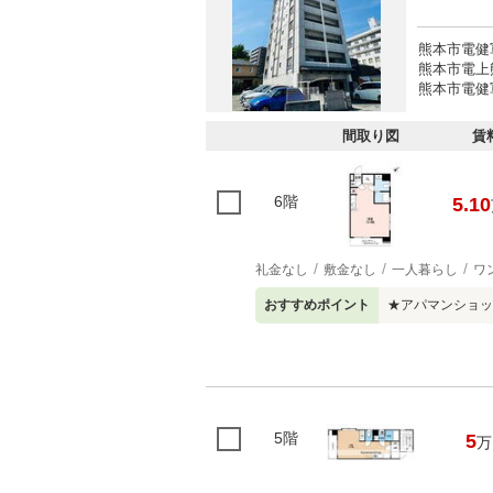
熊本市電健
熊本市電上
熊本市電健
間取り図
賃
6階
5.10
礼金なし
敷金なし
一人暮らし
ワ
おすすめポイント
★アパマンショップ
5階
5
万