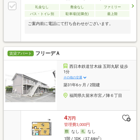
礼金なし
敷金なし
ファミリー
バス・トイレ別
駐車場(近隣含)
最上階
ご案内前に電話にて打ち合わせがございます。
フリーデＡ
賃貸アパート
西日本鉄道甘木線 五郎丸駅 徒歩
1分
その他の交通
築31年6ヶ月 / 2階建
福岡県久留米市宮ノ陣６丁目
4
万円
管理費3,000円
なし
なし
2
1階 / 1DK（37.44m
）