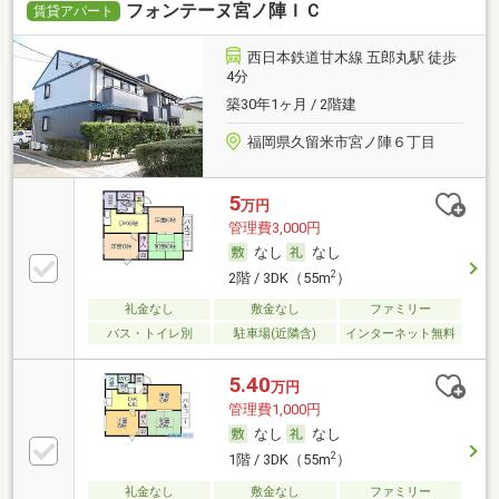
フォンテーヌ宮ノ陣ＩＣ
賃貸アパート
西日本鉄道甘木線 五郎丸駅 徒歩
4分
築30年1ヶ月 / 2階建
福岡県久留米市宮ノ陣６丁目
5
万円
管理費3,000円
なし
なし
2
2階 / 3DK（55m
）
礼金なし
敷金なし
ファミリー
バス・トイレ別
駐車場(近隣含)
インターネット無料
5.40
万円
管理費1,000円
なし
なし
2
1階 / 3DK（55m
）
礼金なし
敷金なし
ファミリー