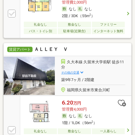
管理費2,000円
なし
なし
2
2階 / 3DK（55m
）
礼金なし
敷金なし
ファミリー
バス・トイレ別
駐車場(近隣含)
インターネット無料
ＡＬＬＥＹ Ｖ
賃貸アパート
久大本線 久留米大学前駅 徒歩11
分
その他の交通
築9年7ヶ月 / 2階建
福岡県久留米市東合川町
6.20
万円
管理費4,000円
なし
なし
2
1階 / 1LDK（56m
）
礼金なし
敷金なし
一人暮らし