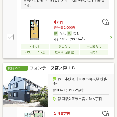
日当たり良好で、明るくとっても開放感のあるお部屋
です。
4
万円
管理費2,000円
なし
なし
2
2階 / 1DK（30.42m
）
礼金なし
敷金なし
一人暮らし
バス・トイレ別
駐車場(近隣含)
南向き
フォンテ－ヌ宮ノ陣ＩＢ
賃貸アパート
西日本鉄道甘木線 五郎丸駅 徒歩
5分
築30年1ヶ月 / 2階建
福岡県久留米市宮ノ陣６丁目
5.40
万円