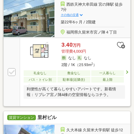
西鉄天神大牟田線 宮の陣駅 徒歩
7分
その他の交通
築22年6ヶ月 / 2階建
福岡県久留米市宮ノ陣４丁目
3.40
万円
管理費4,000円
なし
なし
2
2階 / 1K（25.93m
）
礼金なし
敷金なし
一人暮らし
バス・トイレ別
駐車場(近隣含)
最上階
利便性が高くて暮らしやすいアパートです。新着情
報：リブレア宮ノ陣A棟の空室情報ならコチラ。
里村ビル
賃貸マンション
久大本線 久留米大学前駅 徒歩12