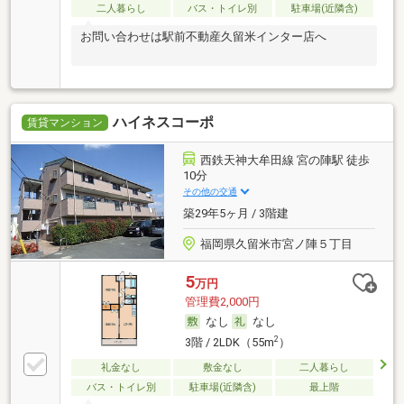
二人暮らし
バス・トイレ別
駐車場(近隣含)
お問い合わせは駅前不動産久留米インター店へ
ハイネスコーポ
賃貸マンション
西鉄天神大牟田線 宮の陣駅 徒歩
10分
その他の交通
築29年5ヶ月 / 3階建
福岡県久留米市宮ノ陣５丁目
5
万円
管理費2,000円
なし
なし
2
3階 / 2LDK（55m
）
礼金なし
敷金なし
二人暮らし
バス・トイレ別
駐車場(近隣含)
最上階