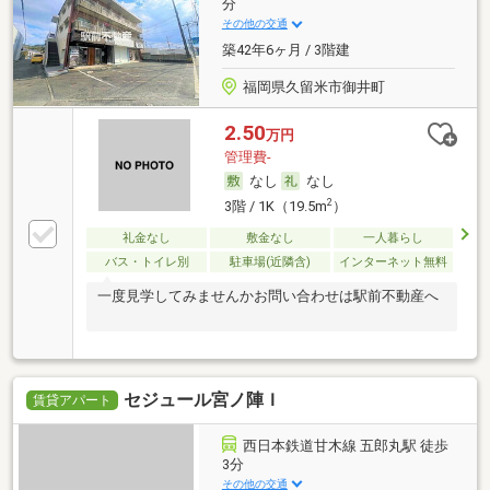
分
その他の交通
築42年6ヶ月 / 3階建
福岡県久留米市御井町
2.50
万円
管理費-
なし
なし
2
3階 / 1K（19.5m
）
礼金なし
敷金なし
一人暮らし
バス・トイレ別
駐車場(近隣含)
インターネット無料
一度見学してみませんかお問い合わせは駅前不動産へ
セジュール宮ノ陣Ｉ
賃貸アパート
西日本鉄道甘木線 五郎丸駅 徒歩
3分
その他の交通