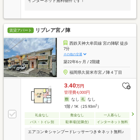
インターネット無料物件です！
リブレア宮ノ陣
賃貸アパート
西鉄天神大牟田線 宮の陣駅 徒歩
7分
その他の交通
築22年6ヶ月 / 2階建
福岡県久留米市宮ノ陣４丁目
3.40
万円
管理費4,000円
なし
なし
2
1階 / 1K（25.93m
）
礼金なし
敷金なし
一人暮らし
バス・トイレ別
駐車場(近隣含)
インターネット無料
エアコン☆シャンプードレッサーつき☆ネット無料♪