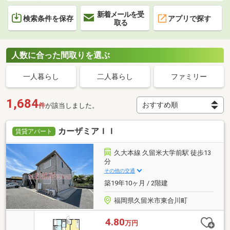
新着メールを受
検索条件を保存
アプリで探す
取る
人数に合った間取りを選ぶ
一人暮らし
二人暮らし
ファミリー
1,684
件
が該当しました。
カーザミアＩＩ
賃貸アパート
久大本線 久留米大学前駅 徒歩13
分
その他の交通
築19年10ヶ月 / 2階建
福岡県久留米市東合川町
4.80
万円