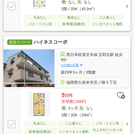
なし
なし
2
2階 / 2DK（43.2m
）
礼金なし
敷金なし
二人暮らし
バス・トイレ別
駐車場(近隣含)
インターネット無料
ハイネスコーポ
賃貸アパート
西日本鉄道甘木線 五郎丸駅 徒歩
9分
その他の交通
築29年5ヶ月 / 3階建
福岡県久留米市宮ノ陣５丁目
5
万円
管理費2,000円
3ヶ月
なし
2
2階 / 2DK（55m
）
礼金なし
二人暮らし
バス・トイレ別
モニタ付インターホ
駐車場(近隣含)
インターネット無料
ン