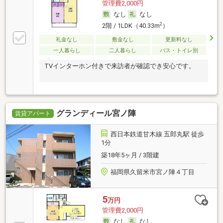
管理費2,000円
なし
なし
2
2階 / 1LDK（40.33m
）
礼金なし
敷金なし
更新料なし
一人暮らし
二人暮らし
バス・トイレ別
TVインターホン付きで来訪者が確認でき安心です。
グランディール宮ノ陣
賃貸アパート
西日本鉄道甘木線 五郎丸駅 徒歩
1分
築18年5ヶ月 / 3階建
福岡県久留米市宮ノ陣４丁目
5
万円
管理費2,000円
なし
なし