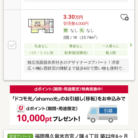
3.30
万円
管理費4,000円
なし
なし
2
2階 / 1K（25.74m
）
礼金なし
敷金なし
一人暮らし
バス・トイレ別
駐車場(近隣含)
最上階
独立洗面脱衣所付きのデザイナーズアパート！洋室
広々8帖♪西鉄宮の陣駅まで徒歩6分で買い物も便利で
す！
福岡県久留米市宮ノ陣４丁目 築22年6ヶ月
賃貸アパート