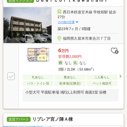
Ｄｅａｒｃｏｒｔｋａｗａｎａｍｉ
賃貸マンション
西日本鉄道甘木線 学校前駅 徒歩
27分
その他の交通
築23年7ヶ月 / 3階建
福岡県久留米市東合川７丁目
6
万円
管理費2,000円
なし
なし
2
3階 / 2LDK（53.68m
）
礼金なし
敷金なし
二人暮らし
バス・トイレ別
駐車場(近隣含)
ペット相談可
小型犬可 平面駐車場 3駅以上利用可 南面2室 浴槽
リブレア宮ノ陣Ａ棟
賃貸アパート