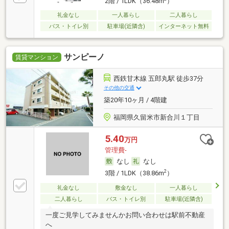
2階 / 1LDK（36.48m
）
礼金なし
一人暮らし
二人暮らし
バス・トイレ別
駐車場(近隣含)
インターネット無料
サンピーノ
賃貸マンション
西鉄甘木線 五郎丸駅 徒歩37分
その他の交通
築20年10ヶ月 / 4階建
福岡県久留米市新合川１丁目
5.40
万円
管理費-
なし
なし
2
3階 / 1LDK（38.86m
）
礼金なし
敷金なし
一人暮らし
二人暮らし
バス・トイレ別
駐車場(近隣含)
一度ご見学してみませんかお問い合わせは駅前不動産
へ