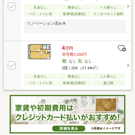
礼金なし
敷金なし
一人暮らし
バス・トイレ別
駐車場(近隣含)
インターネット無料
リノベーション済み☆
4
万円
管理費2,000円
なし
なし
2
2階 / 2DK（37.44m
）
礼金なし
敷金なし
二人暮らし
バス・トイレ別
駐車場(近隣含)
最上階