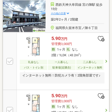
西鉄天神大牟田線 宮の陣駅 徒歩
15分
その他の交通
築2年2ヶ月 / 2階建
福岡県久留米市宮ノ陣６丁目
5.90
万円
管理費3,000円
1ヶ月
なし
2
2階 / 1LDK（43.2m
）
礼金なし
一人暮らし
二人暮らし
バス・トイレ別
駐車場(近隣含)
インターネット無料
インターネット無料！防犯カメラ有！2階角部屋です♪
5.90
万円
管理費3,000円
1ヶ月
なし
2