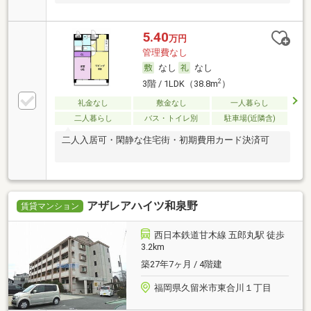
5.40
万円
管理費なし
なし
なし
2
3階 / 1LDK（38.8m
）
礼金なし
敷金なし
一人暮らし
二人暮らし
バス・トイレ別
駐車場(近隣含)
二人入居可・閑静な住宅街・初期費用カード決済可
アザレアハイツ和泉野
賃貸マンション
西日本鉄道甘木線 五郎丸駅 徒歩
3.2km
築27年7ヶ月 / 4階建
福岡県久留米市東合川１丁目