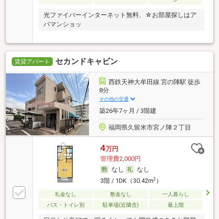
光ファイバーインターネット無料、☆お部屋探しはア
パマンショッ
セカンドキャビン
賃貸アパート
西鉄天神大牟田線 宮の陣駅 徒歩
8分
その他の交通
築26年7ヶ月 / 3階建
福岡県久留米市宮ノ陣２丁目
4
万円
管理費2,000円
なし
なし
2
3階 / 1DK（30.42m
）
礼金なし
敷金なし
一人暮らし
バス・トイレ別
駐車場(近隣含)
最上階