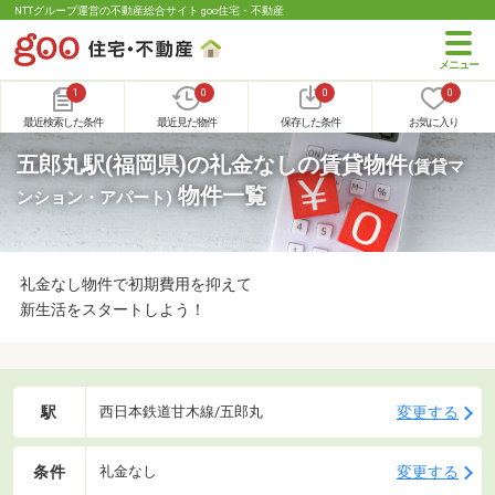
NTTグループ運営の不動産総合サイト goo住宅・不動産
1
0
0
0
最近検索した条件
最近見た物件
保存した条件
お気に入り
五郎丸駅(福岡県)の礼金なしの賃貸物件
(賃貸マ
物件一覧
ンション・アパート)
礼金なし物件で初期費用を抑えて
新生活をスタートしよう！
駅
変更する
西日本鉄道甘木線/五郎丸
条件
変更する
礼金なし