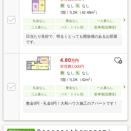
なし
なし
2
1階 / 1LDK（42.48m
）
礼金なし
敷金なし
一人暮らし
二人暮らし
バス・トイレ別
駐車場(近隣含)
日当たり良好で、明るくとっても開放感のあるお部屋
です。
4.80
万円
管理費2,000円
なし
なし
2
1階 / 1LDK（42m
）
礼金なし
敷金なし
一人暮らし
二人暮らし
バス・トイレ別
駐車場(近隣含)
敷金0円・礼金0円！大和ハウス施工のアパートです！