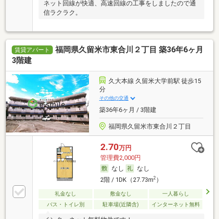
ネット回線が快適、高速回線の工事をしましたので通
信ラクラク。
福岡県久留米市東合川２丁目 築36年6ヶ月
賃貸アパート
3階建
久大本線 久留米大学前駅 徒歩15
分
その他の交通
築36年6ヶ月 / 3階建
福岡県久留米市東合川２丁目
2.70
万円
管理費2,000円
なし
なし
2
2階 / 1DK（27.73m
）
礼金なし
敷金なし
一人暮らし
バス・トイレ別
駐車場(近隣含)
インターネット無料