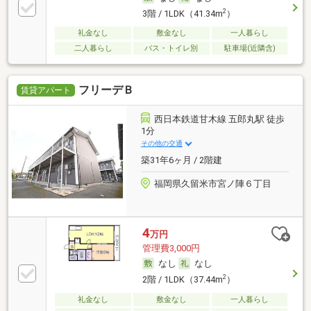
2
3階 / 1LDK（41.34m
）
礼金なし
敷金なし
一人暮らし
二人暮らし
バス・トイレ別
駐車場(近隣含)
フリーデＢ
賃貸アパート
西日本鉄道甘木線 五郎丸駅 徒歩
1分
その他の交通
築31年6ヶ月 / 2階建
福岡県久留米市宮ノ陣６丁目
4
万円
管理費3,000円
なし
なし
2
2階 / 1LDK（37.44m
）
礼金なし
敷金なし
一人暮らし