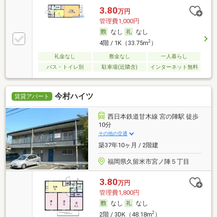
3.80
万円
管理費1,000円
なし
なし
2
4階 / 1K（33.75m
）
礼金なし
敷金なし
一人暮らし
バス・トイレ別
駐車場(近隣含)
インターネット無料
今村ハイツ
賃貸アパート
西日本鉄道甘木線 宮の陣駅 徒歩
10分
その他の交通
築37年10ヶ月 / 2階建
福岡県久留米市宮ノ陣５丁目
3.80
万円
管理費1,800円
なし
なし
2
2階 / 3DK（48.18m
）