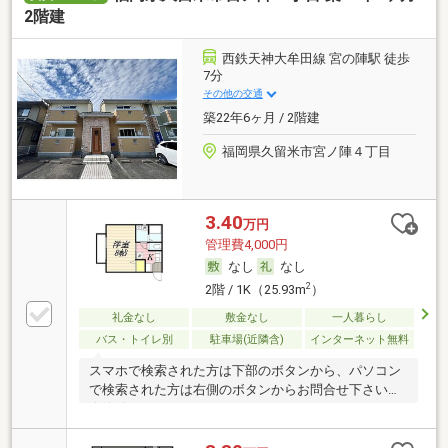
2階建
西鉄天神大牟田線 宮の陣駅 徒歩
7分
その他の交通
築22年6ヶ月 / 2階建
福岡県久留米市宮ノ陣４丁目
3.40
万円
管理費4,000円
なし
なし
2
2階 / 1K（25.93m
）
礼金なし
敷金なし
一人暮らし
バス・トイレ別
駐車場(近隣含)
インターネット無料
スマホで検索された方は下部のボタンから、パソコン
で検索された方は右側のボタンからお問合せ下さい
☆★☆