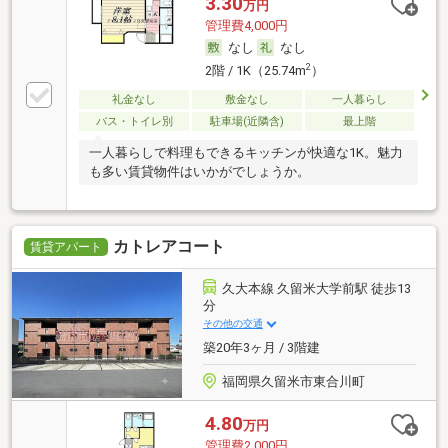
3.30
万円
管理費4,000円
なし
なし
2
2階 / 1K（25.74m
）
礼金なし
敷金なし
一人暮らし
バス・トイレ別
駐車場(近隣含)
最上階
一人暮らしで料理もできるキッチンが快適な1K。魅力
も多い賃貸物件はいかがでしょうか。
カトレアコート
賃貸アパート
久大本線 久留米大学前駅 徒歩13
分
その他の交通
築20年3ヶ月 / 3階建
福岡県久留米市東合川町
4.80
万円
管理費2,000円