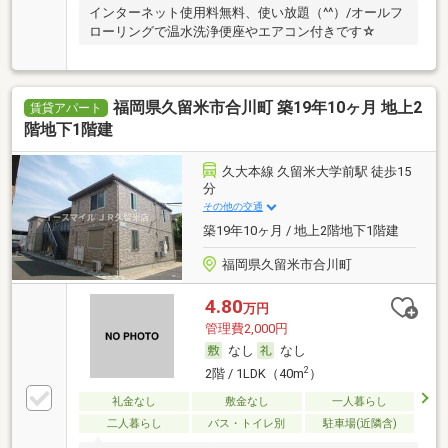
インターネット使用料無料、使い放題（^^）/オールフ
ローリングで温水洗浄便座やエアコン付きです☆
福岡県久留米市合川町 築19年10ヶ月 地上2
賃貸アパート
階地下1階建
久大本線 久留米大学前駅 徒歩15
分
その他の交通
築19年10ヶ月 / 地上2階地下1階建
福岡県久留米市合川町
4.80
万円
管理費2,000円
なし
なし
2
2階 / 1LDK（40m
）
礼金なし
敷金なし
一人暮らし
二人暮らし
バス・トイレ別
駐車場(近隣含)