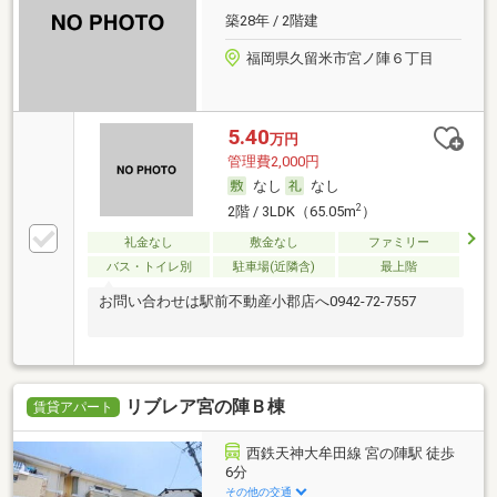
築28年 / 2階建
福岡県久留米市宮ノ陣６丁目
5.40
万円
管理費2,000円
なし
なし
2
2階 / 3LDK（65.05m
）
礼金なし
敷金なし
ファミリー
バス・トイレ別
駐車場(近隣含)
最上階
お問い合わせは駅前不動産小郡店へ0942-72-7557
リブレア宮の陣Ｂ棟
賃貸アパート
西鉄天神大牟田線 宮の陣駅 徒歩
6分
その他の交通