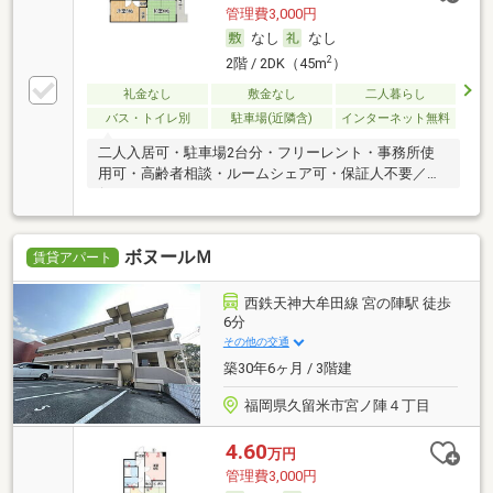
管理費3,000円
なし
なし
2
2階 / 2DK（45m
）
礼金なし
敷金なし
二人暮らし
バス・トイレ別
駐車場(近隣含)
インターネット無料
二人入居可・駐車場2台分・フリーレント・事務所使
用可・高齢者相談・ルームシェア可・保証人不要／代
行
ボヌールＭ
賃貸アパート
西鉄天神大牟田線 宮の陣駅 徒歩
6分
その他の交通
築30年6ヶ月 / 3階建
福岡県久留米市宮ノ陣４丁目
4.60
万円
管理費3,000円