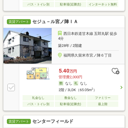
バス・トイレ別
駐車場(近隣含)
インターネット無料
セジュ－ル宮ノ陣ＩＡ
賃貸アパート
西日本鉄道甘木線 五郎丸駅 徒歩
4分
築28年 / 2階建
福岡県久留米市宮ノ陣６丁目
5.40
万円
管理費2,000円
なし
なし
2
2階 / 3LDK（65.05m
）
礼金なし
敷金なし
ファミリー
バス・トイレ別
駐車場(近隣含)
最上階
センターフィールド
賃貸アパート