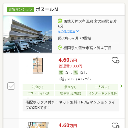
ボヌールＭ
賃貸マンション
西鉄天神大牟田線 宮の陣駅 徒歩
6分
その他の交通
築30年6ヶ月 / 3階建
福岡県久留米市宮ノ陣４丁目
4.60
万円
管理費3,000円
なし
なし
2
1階 / 2DK（43.2m
）
礼金なし
敷金なし
二人暮らし
バス・トイレ別
駐車場(近隣含)
インターネット無料
宅配ボックス付き！ネット無料！RC造マンションタイ
プの2DKです！
4.60
万円