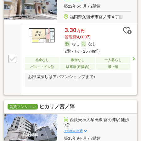
築22年6ヶ月 / 2階建
福岡県久留米市宮ノ陣４丁目
3.30
万円
管理費4,000円
なし
なし
2
2階 / 1K（25.74m
）
礼金なし
敷金なし
一人暮らし
バス・トイレ別
駐車場(近隣含)
最上階
お部屋探しはアパマンショップまで♪
ヒカリノ宮ノ陣
賃貸マンション
西鉄天神大牟田線 宮の陣駅 徒歩
7分
その他の交通
築35年9ヶ月 / 7階建