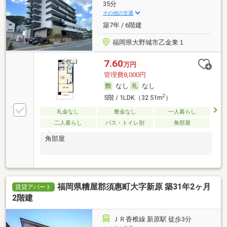
35分
その他の交通
築7年 / 6階建
福岡県大野城市乙金東１
7.60
万円
管理費8,000円
なし
なし
2
5階 / 1LDK（32.51m
）
礼金なし
敷金なし
一人暮らし
二人暮らし
バス・トイレ別
角部屋
角部屋
福岡県糟屋郡須惠町大字新原 築31年2ヶ月
賃貸アパート
2階建
ＪＲ香椎線 新原駅 徒歩3分