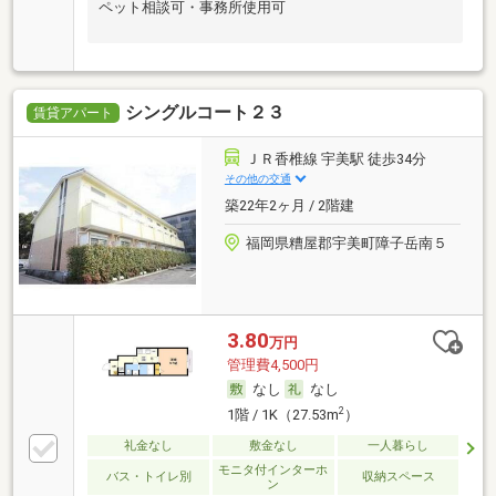
ペット相談可・事務所使用可
シングルコート２３
賃貸アパート
ＪＲ香椎線 宇美駅 徒歩34分
その他の交通
築22年2ヶ月 / 2階建
福岡県糟屋郡宇美町障子岳南５
3.80
万円
管理費4,500円
なし
なし
2
1階 / 1K（27.53m
）
礼金なし
敷金なし
一人暮らし
モニタ付インターホ
バス・トイレ別
収納スペース
ン