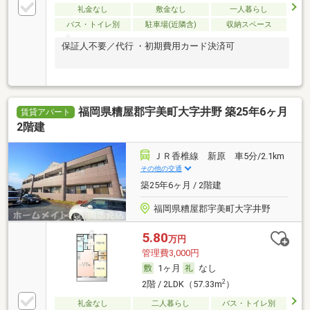
礼金なし
敷金なし
一人暮らし
バス・トイレ別
駐車場(近隣含)
収納スペース
保証人不要／代行 ・初期費用カード決済可
福岡県糟屋郡宇美町大字井野 築25年6ヶ月
賃貸アパート
2階建
ＪＲ香椎線 新原 車5分/2.1km
その他の交通
築25年6ヶ月 / 2階建
福岡県糟屋郡宇美町大字井野
5.80
万円
管理費3,000円
1ヶ月
なし
2
2階 / 2LDK（57.33m
）
礼金なし
二人暮らし
バス・トイレ別