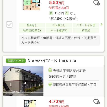
5.50
万円
管理費2,000円
11万円
なし
2
1階 / 2DK（45.56m
）
礼金なし
二人暮らし
バス・トイレ別
駐車場(近隣含)
ペット相談可
角部屋
ペット相談可・角部屋・保証人不要／代行 ・初期費用
カード決済可
Ｎｅｗハイツ・Ｋｉｍｕｒａ
賃貸アパート
香椎線 宇美駅 徒歩21分
築30年3ヶ月 / 2階建
福岡県糟屋郡宇美町貴船４丁目
4.70
万円
管理費3,300円