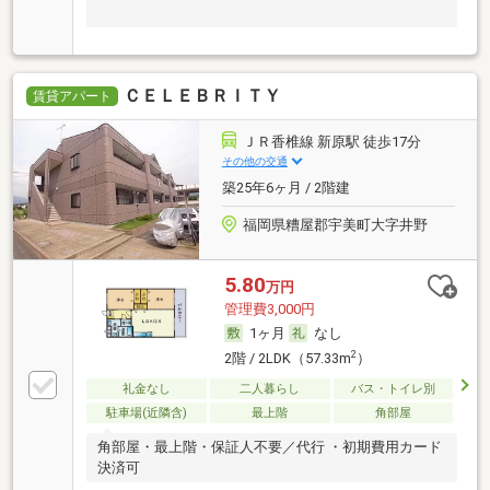
ＣＥＬＥＢＲＩＴＹ
賃貸アパート
ＪＲ香椎線 新原駅 徒歩17分
その他の交通
築25年6ヶ月 / 2階建
福岡県糟屋郡宇美町大字井野
5.80
万円
管理費3,000円
1ヶ月
なし
2
2階 / 2LDK（57.33m
）
礼金なし
二人暮らし
バス・トイレ別
駐車場(近隣含)
最上階
角部屋
角部屋・最上階・保証人不要／代行 ・初期費用カード
決済可