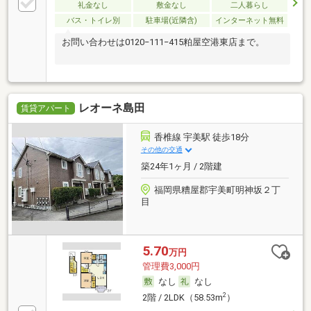
礼金なし
敷金なし
二人暮らし
バス・トイレ別
駐車場(近隣含)
インターネット無料
お問い合わせは0120−111−415粕屋空港東店まで。
レオーネ島田
賃貸アパート
香椎線 宇美駅 徒歩18分
その他の交通
築24年1ヶ月 / 2階建
福岡県糟屋郡宇美町明神坂２丁
目
5.70
万円
管理費3,000円
なし
なし
2
2階 / 2LDK（58.53m
）