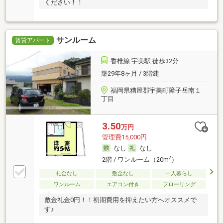
ください！！
サンルーム
賃貸アパート
香椎線 宇美駅 徒歩32分
築29年8ヶ月 / 3階建
福岡県糟屋郡宇美町障子岳南１
丁目
3.50
万円
管理費15,000円
なし
なし
2
2階 / ワンルーム（20m
）
礼金なし
敷金なし
一人暮らし
ワンルーム
エアコン付き
フローリング
敷金礼金0円！！初期費用を抑えたい方へオススメで
す♪