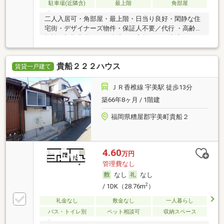
駐車場(近隣含)
最上階
角部屋
二人入居可・角部屋・最上階・日当り良好・閑静な住
宅街・デザイナーズ物件・保証人不要／代行 ・高齢者
相談・初期費用カード決済可・家賃カード決済可
貴船２２２ハウス
賃貸一戸建て
ＪＲ香椎線 宇美駅 徒歩13分
築66年8ヶ月 / 1階建
福岡県糟屋郡宇美町貴船２
4.60
万円
管理費なし
なし
なし
2
/ 1DK（28.76m
）
礼金なし
敷金なし
一人暮らし
バス・トイレ別
ペット相談可
収納スペース