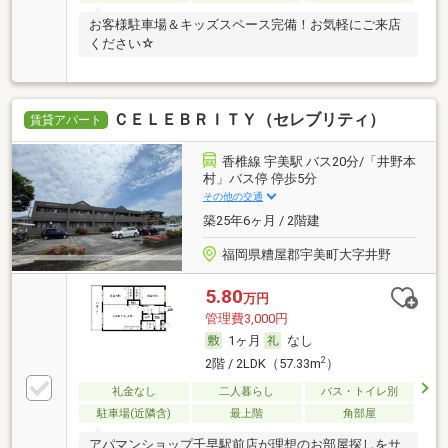
お客様駐車場＆キッズスペース完備！お気軽にご来店
ください☆
ＣＥＬＥＢＲＩＴＹ（セレブリティ）
賃貸アパート
香椎線 宇美駅 バス20分/「井野本
村」バス停 停歩5分
その他の交通
築25年6ヶ月 / 2階建
福岡県糟屋郡宇美町大字井野
5.80
万円
管理費3,000円
1ヶ月
なし
2
2階 / 2LDK（57.33m
）
礼金なし
二人暮らし
バス・トイレ別
駐車場(近隣含)
最上階
角部屋
アパマンショップ千早駅前店が理想のお部屋探しをサ