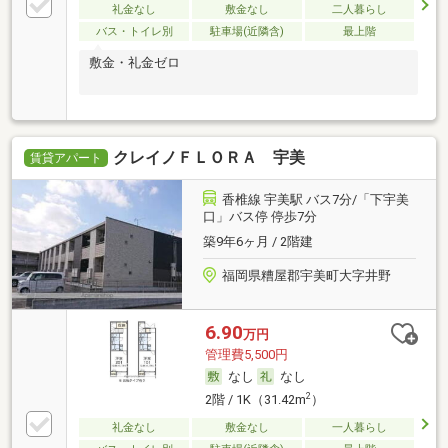
礼金なし
敷金なし
二人暮らし
バス・トイレ別
駐車場(近隣含)
最上階
敷金・礼金ゼロ
クレイノＦＬＯＲＡ 宇美
賃貸アパート
香椎線 宇美駅 バス7分/「下宇美
口」バス停 停歩7分
築9年6ヶ月 / 2階建
福岡県糟屋郡宇美町大字井野
6.90
万円
管理費5,500円
なし
なし
2
2階 / 1K（31.42m
）
礼金なし
敷金なし
一人暮らし