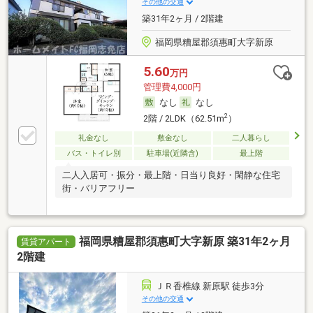
その他の交通
築31年2ヶ月 / 2階建
福岡県糟屋郡須惠町大字新原
5.60
万円
管理費4,000円
なし
なし
2
2階 / 2LDK（62.51m
）
礼金なし
敷金なし
二人暮らし
バス・トイレ別
駐車場(近隣含)
最上階
二人入居可・振分・最上階・日当り良好・閑静な住宅
街・バリアフリー
福岡県糟屋郡須惠町大字新原 築31年2ヶ月
賃貸アパート
2階建
ＪＲ香椎線 新原駅 徒歩3分
その他の交通