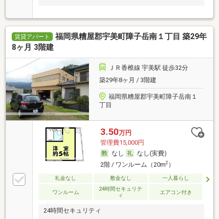
福岡県糟屋郡宇美町障子岳南１丁目 築29年
賃貸アパート
8ヶ月 3階建
ＪＲ香椎線 宇美駅 徒歩32分
築29年8ヶ月 / 3階建
福岡県糟屋郡宇美町障子岳南１
丁目
3.50
万円
管理費15,000円
なし
なし(実費)
2
2階 / ワンルーム（20m
）
礼金なし
敷金なし
一人暮らし
24時間セキュリテ
ワンルーム
エアコン付き
ィ
24時間セキュリティ