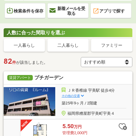
新着メールを受
検索条件を保存
アプリで探す
取る
人数に合った間取りを選ぶ
一人暮らし
二人暮らし
ファミリー
82
件
が該当しました。
プチガーデン
賃貸アパート
ＪＲ香椎線 宇美駅 徒歩4分
その他の交通
築25年9ヶ月 / 2階建
福岡県糟屋郡宇美町宇美４
5.50
万円
管理費2,000円