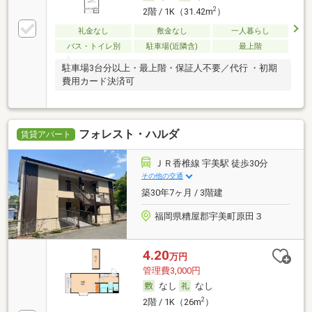
2
2階 / 1K（31.42m
）
礼金なし
敷金なし
一人暮らし
バス・トイレ別
駐車場(近隣含)
最上階
駐車場3台分以上・最上階・保証人不要／代行 ・初期
費用カード決済可
フォレスト・ハルダ
賃貸アパート
ＪＲ香椎線 宇美駅 徒歩30分
その他の交通
築30年7ヶ月 / 3階建
福岡県糟屋郡宇美町原田３
4.20
万円
管理費3,000円
なし
なし
2
2階 / 1K（26m
）