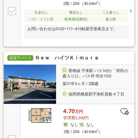
2
2階 / 2DK（40.04m
）
礼金なし
敷金なし
二人暮らし
バス・トイレ別
駐車場(近隣含)
最上階
お問い合わせは0120−111−415粕屋空港東店まで。
Ｎｅｗ ハイツＫｉｍｕｒａ
賃貸アパート
香椎線 宇美駅 バス10分/「県民の
森入り口」バス停 停歩10分
築31年3ヶ月 / 2階建
福岡県糟屋郡宇美町貴船４丁目
4.70
万円
管理費3,300円
なし
なし
2
1階 / 2DK（40.04m
）