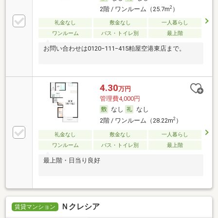
2
2階 / ワンルーム（25.7m
）
礼金なし
敷金なし
一人暮らし
ワンルーム
バス・トイレ別
最上階
お問い合わせは0120−111−415粕屋空港東店まで。
4.30
万円
管理費4,000円
なし
なし
2
2階 / ワンルーム（28.22m
）
礼金なし
敷金なし
一人暮らし
ワンルーム
バス・トイレ別
最上階
最上階・日当り良好
Ｎクレシア
賃貸マンション