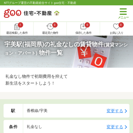
NTTグループ運営の不動産総合サイト goo住宅・不動産
1
0
0
0
最近検索した条件
最近見た物件
保存した条件
お気に入り
宇美駅(福岡県)の礼金なしの賃貸物件
(賃貸マンシ
物件一覧
ョン・アパート)
礼金なし物件で初期費用を抑えて
新生活をスタートしよう！
駅
変更する
香椎線/宇美
条件
変更する
礼金なし