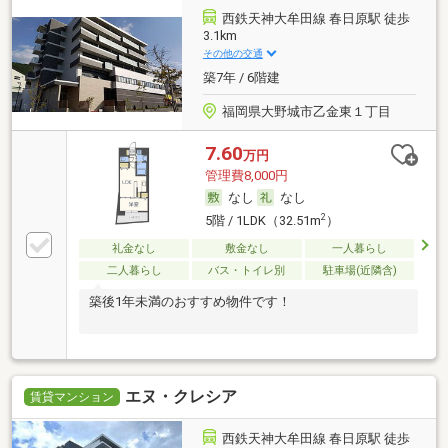
西鉄天神大牟田線 春日原駅 徒歩
3.1km
その他の交通
築7年 / 6階建
福岡県大野城市乙金東１丁目
7.60
万円
管理費8,000円
なし
なし
2
5階 / 1LDK（32.51m
）
礼金なし
敷金なし
一人暮らし
二人暮らし
バス・トイレ別
駐車場(近隣含)
築後1年未満のおすすめ物件です！
エヌ・クレシア
賃貸マンション
西鉄天神大牟田線 春日原駅 徒歩