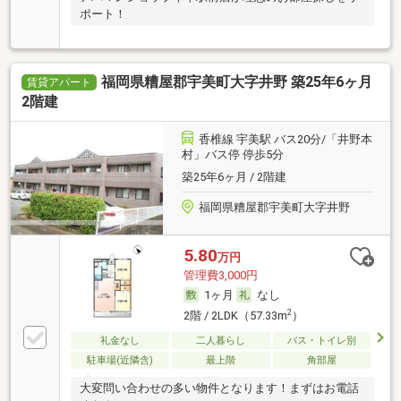
ポート！
福岡県糟屋郡宇美町大字井野 築25年6ヶ月
賃貸アパート
2階建
香椎線 宇美駅 バス20分/「井野本
村」バス停 停歩5分
築25年6ヶ月 / 2階建
福岡県糟屋郡宇美町大字井野
5.80
万円
管理費3,000円
1ヶ月
なし
2
2階 / 2LDK（57.33m
）
礼金なし
二人暮らし
バス・トイレ別
駐車場(近隣含)
最上階
角部屋
大変問い合わせの多い物件となります！まずはお電話