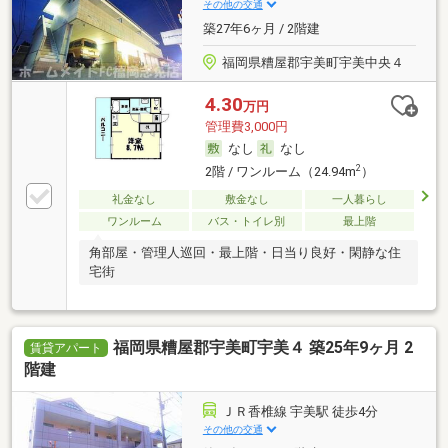
その他の交通
築27年6ヶ月 / 2階建
福岡県糟屋郡宇美町宇美中央４
4.30
万円
管理費3,000円
なし
なし
2
2階 / ワンルーム（24.94m
）
礼金なし
敷金なし
一人暮らし
ワンルーム
バス・トイレ別
最上階
角部屋・管理人巡回・最上階・日当り良好・閑静な住
宅街
福岡県糟屋郡宇美町宇美４ 築25年9ヶ月 2
賃貸アパート
階建
ＪＲ香椎線 宇美駅 徒歩4分
その他の交通