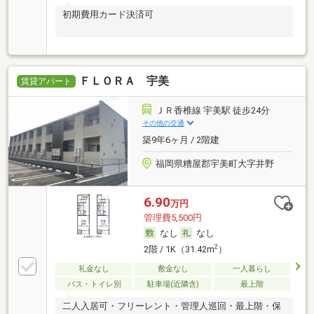
初期費用カード決済可
ＦＬＯＲＡ 宇美
賃貸アパート
ＪＲ香椎線 宇美駅 徒歩24分
その他の交通
築9年6ヶ月 / 2階建
福岡県糟屋郡宇美町大字井野
6.90
万円
管理費5,500円
なし
なし
2
2階 / 1K（31.42m
）
礼金なし
敷金なし
一人暮らし
バス・トイレ別
駐車場(近隣含)
最上階
二人入居可・フリーレント・管理人巡回・最上階・保