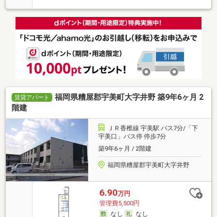
福岡県糟屋郡宇美町大字井野 築9年6ヶ月 2
賃貸アパート
階建
ＪＲ香椎線 宇美駅 バス7分/「下
宇美口」バス停 停歩7分
築9年6ヶ月 / 2階建
福岡県糟屋郡宇美町大字井野
6.90
万円
管理費5,500円
なし
なし