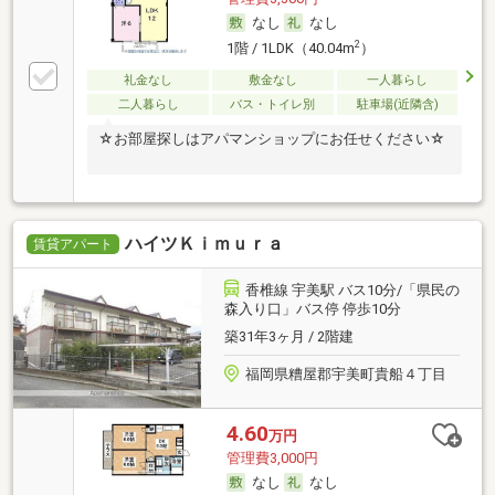
なし
なし
2
1階 / 1LDK（40.04m
）
礼金なし
敷金なし
一人暮らし
二人暮らし
バス・トイレ別
駐車場(近隣含)
☆お部屋探しはアパマンショップにお任せください☆
ハイツＫｉｍｕｒａ
賃貸アパート
香椎線 宇美駅 バス10分/「県民の
森入り口」バス停 停歩10分
築31年3ヶ月 / 2階建
福岡県糟屋郡宇美町貴船４丁目
4.60
万円
管理費3,000円
なし
なし