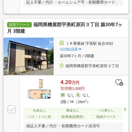
証人不要／代行 ・ルームシェア可・初期費用カード決
済可
福岡県糟屋郡宇美町原田３丁目 築30年7ヶ
賃貸アパート
月 3階建
ＪＲ香椎線 宇美駅 徒歩30分
その他の交通
築30年7ヶ月 / 3階建
福岡県糟屋郡宇美町原田３丁目
4.20
万円
管理費3,000円
なし
なし
2
2階 / 1K（26m
）
礼金なし
敷金なし
一人暮らし
バス・トイレ別
駐車場(近隣含)
収納スペース
保証人不要／代行 ・初期費用カード決済可