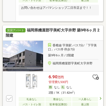
バス・トイレ別
駐車場(近隣含)
最上階
お問い合わせはアパマンショップ二日市店まで！！
福岡県糟屋郡宇美町大字井野 築9年6ヶ月 2
賃貸アパート
階建
香椎線 宇美駅 バス7分/「下宇美
口」バス停 停歩7分
築9年6ヶ月 / 2階建
福岡県糟屋郡宇美町大字井野
6.90
万円
管理費5,500円
なし
なし
2
2階 / 1K（31.42m
）
礼金なし
敷金なし
一人暮らし
バス・トイレ別
駐車場(近隣含)
最上階