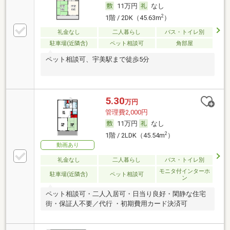
11万円
なし
2
1階 / 2DK（45.63m
）
礼金なし
二人暮らし
バス・トイレ別
駐車場(近隣含)
ペット相談可
角部屋
ペット相談可、宇美駅まで徒歩5分
5.30
万円
管理費2,000円
11万円
なし
2
1階 / 2LDK（45.54m
）
動画あり
礼金なし
二人暮らし
バス・トイレ別
モニタ付インターホ
駐車場(近隣含)
ペット相談可
ン
ペット相談可・二人入居可・日当り良好・閑静な住宅
街・保証人不要／代行 ・初期費用カード決済可