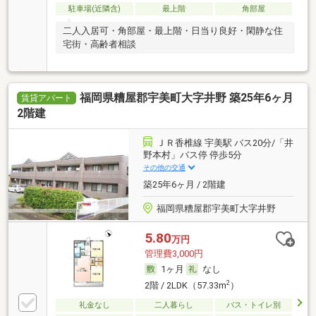
駐車場(近隣含)
最上階
角部屋
二人入居可・角部屋・最上階・日当り良好・閑静な住
宅街・高齢者相談
福岡県糟屋郡宇美町大字井野 築25年6ヶ月
賃貸アパート
2階建
ＪＲ香椎線 宇美駅 バス20分/「井
野本村」バス停 停歩5分
その他の交通
築25年6ヶ月 / 2階建
福岡県糟屋郡宇美町大字井野
5.80
万円
管理費3,000円
1ヶ月
なし
2
2階 / 2LDK（57.33m
）
礼金なし
二人暮らし
バス・トイレ別