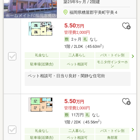
築25年9ヶ月 / 2階建
福岡県糟屋郡宇美町宇美４
5.50
万円
管理費2,000円
2ヶ月
なし
2
1階 / 2LDK（45.63m
）
礼金なし
二人暮らし
バス・トイレ別
モニタ付インターホ
駐車場(近隣含)
ペット相談可
ン
ペット相談可・日当り良好・閑静な住宅街
5.50
万円
管理費2,000円
11万円
なし
2
1階 / 2DK（45.56m
）
礼金なし
二人暮らし
バス・トイレ別
駐車場(近隣含)
ペット相談可
角部屋