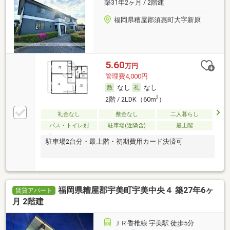
築31年2ヶ月 / 2階建
福岡県糟屋郡須惠町大字新原
5.60
万円
管理費4,000円
なし
なし
2
2階 / 2LDK（60m
）
礼金なし
敷金なし
二人暮らし
バス・トイレ別
駐車場(近隣含)
最上階
駐車場2台分・最上階・初期費用カード決済可
福岡県糟屋郡宇美町宇美中央４ 築27年6ヶ
賃貸アパート
月 2階建
ＪＲ香椎線 宇美駅 徒歩5分