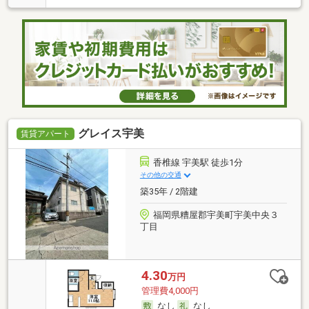
グレイス宇美
賃貸アパート
香椎線 宇美駅 徒歩1分
その他の交通
築35年 / 2階建
福岡県糟屋郡宇美町宇美中央３
丁目
4.30
万円
管理費4,000円
なし
なし