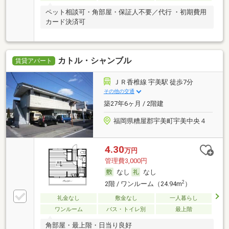
ペット相談可・角部屋・保証人不要／代行 ・初期費用
カード決済可
カトル・シャンブル
賃貸アパート
ＪＲ香椎線 宇美駅 徒歩7分
その他の交通
築27年6ヶ月 / 2階建
福岡県糟屋郡宇美町宇美中央４
4.30
万円
管理費3,000円
なし
なし
2
2階 / ワンルーム（24.94m
）
礼金なし
敷金なし
一人暮らし
ワンルーム
バス・トイレ別
最上階
角部屋・最上階・日当り良好