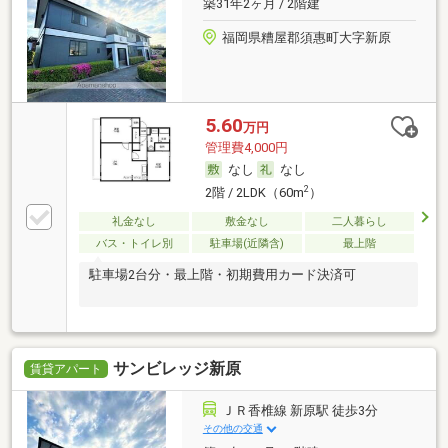
築31年2ヶ月 / 2階建
福岡県糟屋郡須惠町大字新原
5.60
万円
管理費4,000円
なし
なし
2
2階 / 2LDK（60m
）
礼金なし
敷金なし
二人暮らし
バス・トイレ別
駐車場(近隣含)
最上階
駐車場2台分・最上階・初期費用カード決済可
サンビレッジ新原
賃貸アパート
ＪＲ香椎線 新原駅 徒歩3分
その他の交通