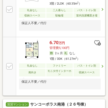
2
3階 / 2LDK（60.35m
）
礼金なし
二人暮らし
バス・トイレ別
収納スペース
駐輪場
室内洗濯機置き場
保証人不要／代行
6.70
万円
管理費5,100円
2ヶ月
なし
2
1階 / 3DK（61.27m
）
礼金なし
ファミリー
バス・トイレ別
モニタ付インターホ
南向き
収納スペース
ン
保証人不要／代行
サンコーポラス南港（２６号棟）
賃貸マンション