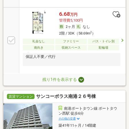
6.68
万円
管理費5,100円
2ヶ月
なし
2
2階 / 3DK（58.69m
）
礼金なし
ファミリー
バス・トイレ別
南向き
収納スペース
駐輪場
保証人不要／代行
残り1件を表示する
サンコーポラス南港２６号棟
賃貸マンション
南港ポートタウン線 ポートタウ
ン西駅 徒歩6分
その他の交通
築41年11ヶ月 / 14階建