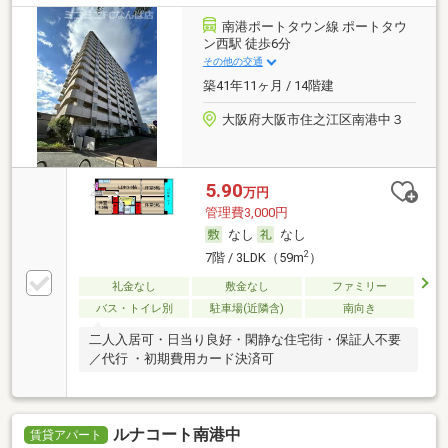
南港ポートタウン線 ポートタウ
ン西駅 徒歩6分
その他の交通
築41年11ヶ月 / 14階建
大阪府大阪市住之江区南港中３
5.90
万円
管理費3,000円
なし
なし
2
7階 / 3LDK（59m
）
礼金なし
敷金なし
ファミリー
バス・トイレ別
駐車場(近隣含)
南向き
二人入居可・日当り良好・閑静な住宅街・保証人不要
／代行 ・初期費用カード決済可
ルナコート南港中
賃貸アパート