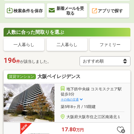
新着メールを受
検索条件を保存
アプリで探す
取る
人数に合った間取りを選ぶ
一人暮らし
二人暮らし
ファミリー
196
件
が該当しました。
大阪ベイレジデンス
賃貸マンション
地下鉄中央線 コスモスクエア駅
徒歩3分
その他の交通
築5年8ヶ月 / 15階建
大阪府大阪市住之江区南港北１
17.80
万円