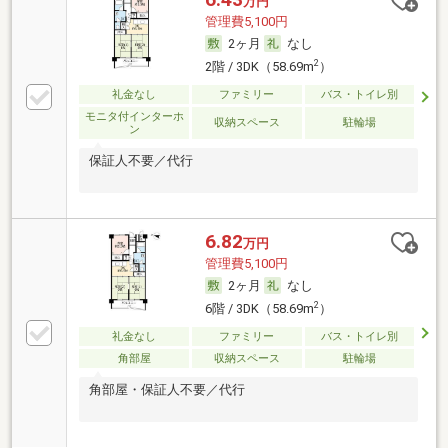
万円
管理費5,100円
2ヶ月
なし
2
2階 / 3DK（58.69m
）
礼金なし
ファミリー
バス・トイレ別
モニタ付インターホ
収納スペース
駐輪場
ン
保証人不要／代行
6.82
万円
管理費5,100円
2ヶ月
なし
2
6階 / 3DK（58.69m
）
礼金なし
ファミリー
バス・トイレ別
角部屋
収納スペース
駐輪場
角部屋・保証人不要／代行