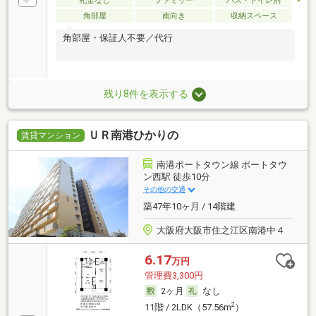
礼金なし
ファミリー
バス・トイレ別
角部屋
南向き
収納スペース
角部屋・保証人不要／代行
残り8件を表示する
ＵＲ南港ひかりの
賃貸マンション
南港ポートタウン線 ポートタウ
ン西駅 徒歩10分
その他の交通
築47年10ヶ月 / 14階建
大阪府大阪市住之江区南港中４
6.17
万円
管理費3,300円
2ヶ月
なし
2
11階 / 2LDK（57.56m
）