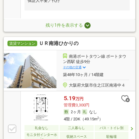
保証人不要／代行
残り1件を表示する
ＵＲ南港ひかりの
賃貸マンション
南港ポートタウン線 ポートタウ
ン西駅 徒歩9分
その他の交通
築48年10ヶ月 / 14階建
大阪府大阪市住之江区南港中４
5.19
万円
管理費3,300円
2ヶ月
なし
2
4階 / 2DK（49.15m
）
礼金なし
二人暮らし
バス・トイレ別
モニタ付インターホ
収納スペース
駐輪場
ン