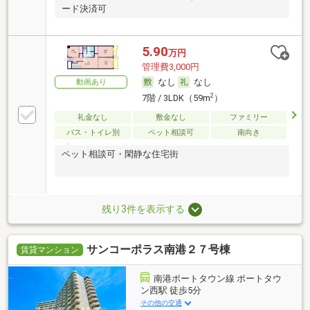
ード決済可
5.90
万円
管理費3,000円
なし
なし
動画あり
2
7階 / 3LDK（59m
）
礼金なし
敷金なし
ファミリー
バス・トイレ別
ペット相談可
南向き
ペット相談可・閑静な住宅街
残り3件を表示する
サンコーポラス南港２７号棟
賃貸マンション
南港ポートタウン線 ポートタウ
ン西駅 徒歩5分
その他の交通