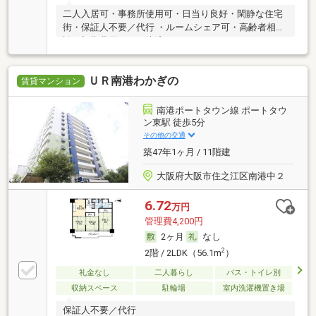
二人入居可・事務所使用可・日当り良好・閑静な住宅
街・保証人不要／代行 ・ルームシェア可・高齢者相
談・初期費用カード決済可
ＵＲ南港わかぎの
賃貸マンション
南港ポートタウン線 ポートタウ
ン東駅 徒歩5分
その他の交通
築47年1ヶ月 / 11階建
大阪府大阪市住之江区南港中２
6.72
万円
管理費4,200円
2ヶ月
なし
2
2階 / 2LDK（56.1m
）
礼金なし
二人暮らし
バス・トイレ別
収納スペース
駐輪場
室内洗濯機置き場
保証人不要／代行