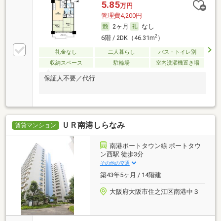
5.85
万円
管理費4,200円
2ヶ月
なし
2
6階 / 2DK（46.31m
）
礼金なし
二人暮らし
バス・トイレ別
収納スペース
駐輪場
室内洗濯機置き場
保証人不要／代行
ＵＲ南港しらなみ
賃貸マンション
南港ポートタウン線 ポートタウ
ン西駅 徒歩3分
その他の交通
築43年5ヶ月 / 14階建
大阪府大阪市住之江区南港中３