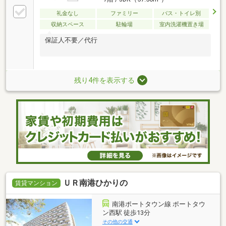
礼金なし
ファミリー
バス・トイレ別
収納スペース
駐輪場
室内洗濯機置き場
保証人不要／代行
残り4件を表示する
ＵＲ南港ひかりの
賃貸マンション
南港ポートタウン線 ポートタウ
ン西駅 徒歩13分
その他の交通