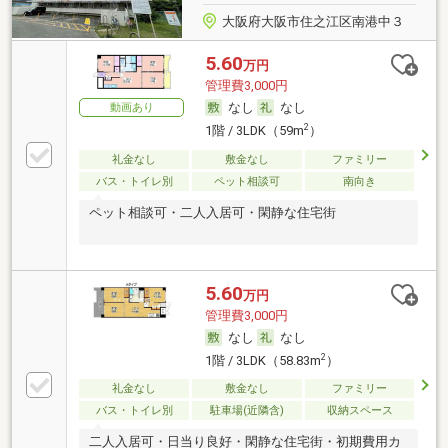
大阪府大阪市住之江区南港中３
5.60
万円
管理費3,000円
なし
なし
動画あり
2
1階 / 3LDK（59m
）
礼金なし
敷金なし
ファミリー
バス・トイレ別
ペット相談可
南向き
ペット相談可・二人入居可・閑静な住宅街
5.60
万円
管理費3,000円
なし
なし
2
1階 / 3LDK（58.83m
）
礼金なし
敷金なし
ファミリー
バス・トイレ別
駐車場(近隣含)
収納スペース
二人入居可・日当り良好・閑静な住宅街・初期費用カ