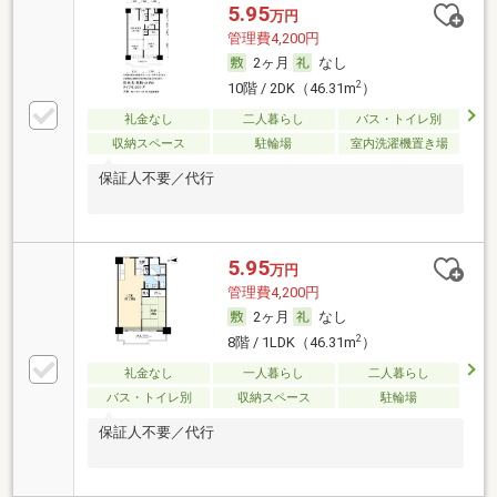
5.95
万円
管理費4,200円
2ヶ月
なし
2
10階 / 2DK（46.31m
）
礼金なし
二人暮らし
バス・トイレ別
収納スペース
駐輪場
室内洗濯機置き場
保証人不要／代行
5.95
万円
管理費4,200円
2ヶ月
なし
2
8階 / 1LDK（46.31m
）
礼金なし
一人暮らし
二人暮らし
バス・トイレ別
収納スペース
駐輪場
保証人不要／代行