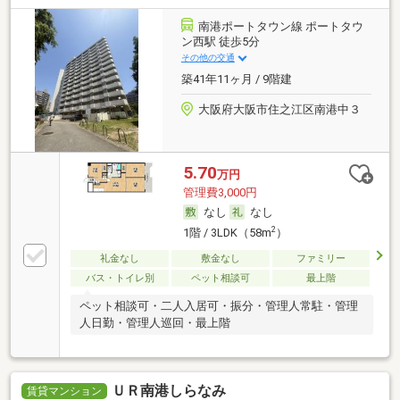
南港ポートタウン線 ポートタウ
ン西駅 徒歩5分
その他の交通
築41年11ヶ月 / 9階建
大阪府大阪市住之江区南港中３
5.70
万円
管理費3,000円
なし
なし
2
1階 / 3LDK（58m
）
礼金なし
敷金なし
ファミリー
バス・トイレ別
ペット相談可
最上階
ペット相談可・二人入居可・振分・管理人常駐・管理
人日勤・管理人巡回・最上階
ＵＲ南港しらなみ
賃貸マンション