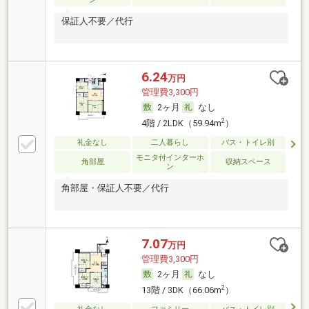
保証人不要／代行
6.24
万円
管理費3,300円
2ヶ月
なし
2
4階 / 2LDK（59.94m
）
礼金なし
二人暮らし
バス・トイレ別
モニタ付インターホ
角部屋
収納スペース
ン
角部屋・保証人不要／代行
7.07
万円
管理費3,300円
2ヶ月
なし
2
13階 / 3DK（66.06m
）