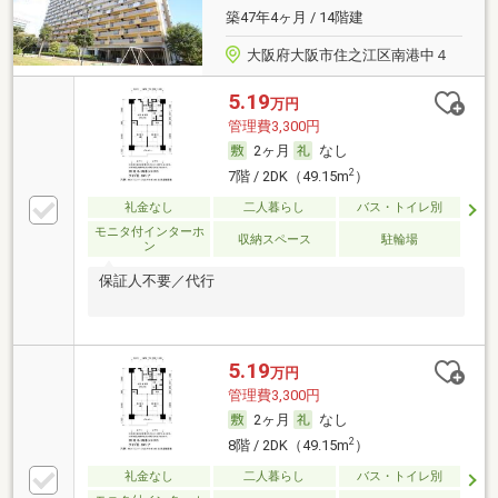
築47年4ヶ月 / 14階建
大阪府大阪市住之江区南港中４
5.19
万円
管理費3,300円
2ヶ月
なし
2
7階 / 2DK（49.15m
）
礼金なし
二人暮らし
バス・トイレ別
モニタ付インターホ
収納スペース
駐輪場
ン
保証人不要／代行
5.19
万円
管理費3,300円
2ヶ月
なし
2
8階 / 2DK（49.15m
）
礼金なし
二人暮らし
バス・トイレ別