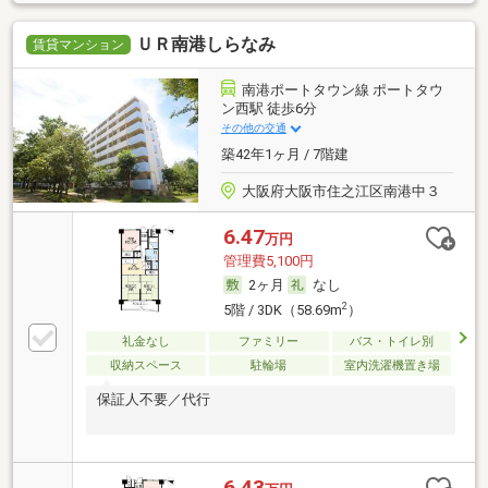
ＵＲ南港しらなみ
賃貸マンション
南港ポートタウン線 ポートタウ
ン西駅 徒歩6分
その他の交通
築42年1ヶ月 / 7階建
大阪府大阪市住之江区南港中３
6.47
万円
管理費5,100円
2ヶ月
なし
2
5階 / 3DK（58.69m
）
礼金なし
ファミリー
バス・トイレ別
収納スペース
駐輪場
室内洗濯機置き場
保証人不要／代行
6.43