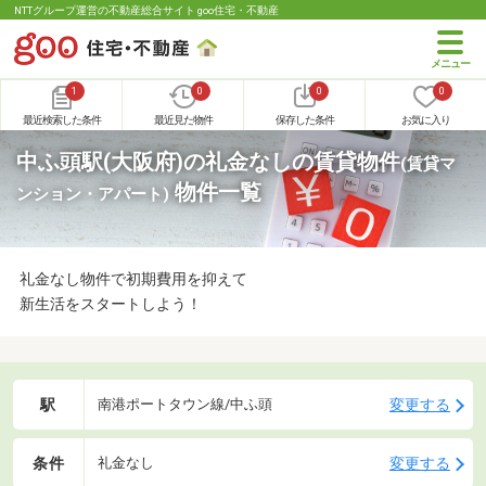
NTTグループ運営の不動産総合サイト goo住宅・不動産
1
0
0
0
最近検索した条件
最近見た物件
保存した条件
お気に入り
中ふ頭駅(大阪府)の礼金なしの賃貸物件
(賃貸マ
物件一覧
ンション・アパート)
礼金なし物件で初期費用を抑えて
新生活をスタートしよう！
駅
変更する
南港ポートタウン線/中ふ頭
条件
変更する
礼金なし