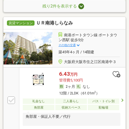
残り2件を表示する
ＵＲ南港しらなみ
賃貸マンション
南港ポートタウン線 ポートタウ
ン西駅 徒歩5分
その他の交通
築45年4ヶ月 / 14階建
大阪府大阪市住之江区南港中３
6.43
万円
管理費5,100円
2ヶ月
なし
2
12階 / 2LDK（61.01m
）
礼金なし
二人暮らし
バス・トイレ別
角部屋
収納スペース
駐輪場
角部屋・保証人不要／代行