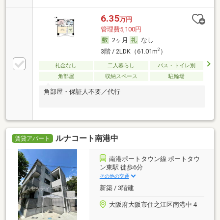
6.35
万円
管理費5,100円
2ヶ月
なし
2
3階 / 2LDK（61.01m
）
礼金なし
二人暮らし
バス・トイレ別
角部屋
収納スペース
駐輪場
角部屋・保証人不要／代行
ルナコート南港中
賃貸アパート
南港ポートタウン線 ポートタウ
ン東駅 徒歩6分
その他の交通
新築 / 3階建
大阪府大阪市住之江区南港中４