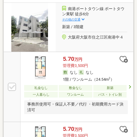
南港ポートタウン線 ポートタウ
ン東駅 徒歩6分
その他の交通
新築 / 3階建
大阪府大阪市住之江区南港中４
5.70
万円
管理費3,500円
なし
なし
2
1階 / ワンルーム（24.54m
）
礼金なし
敷金なし
新築
一人暮らし
ワンルーム
バス・トイレ別
事務所使用可・保証人不要／代行 ・初期費用カード決
済可
5.70
万円
管理費3,500円