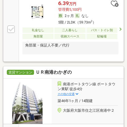
6.39
万円
管理費5,100円
2ヶ月
なし
2
5階 / 2LDK（59.73m
）
礼金なし
二人暮らし
バス・トイレ別
角部屋
収納スペース
駐輪場
角部屋・保証人不要／代行
ＵＲ南港わかぎの
賃貸マンション
南港ポートタウン線 ポートタウ
ン東駅 徒歩4分
その他の交通
築46年1ヶ月 / 14階建
大阪府大阪市住之江区南港中２