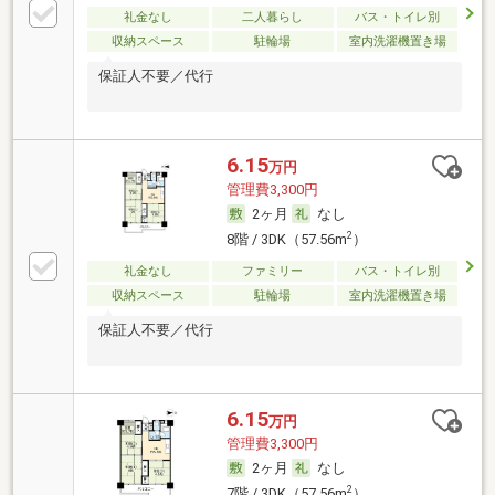
礼金なし
二人暮らし
バス・トイレ別
収納スペース
駐輪場
室内洗濯機置き場
保証人不要／代行
6.15
万円
管理費3,300円
2ヶ月
なし
2
8階 / 3DK（57.56m
）
礼金なし
ファミリー
バス・トイレ別
収納スペース
駐輪場
室内洗濯機置き場
保証人不要／代行
6.15
万円
管理費3,300円
2ヶ月
なし
2
7階 / 3DK（57.56m
）