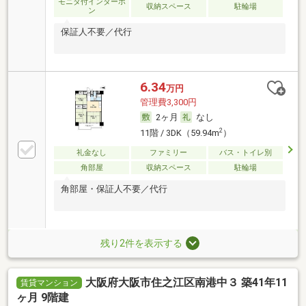
モニタ付インターホ
収納スペース
駐輪場
ン
保証人不要／代行
6.34
万円
管理費3,300円
2ヶ月
なし
2
11階 / 3DK（59.94m
）
礼金なし
ファミリー
バス・トイレ別
角部屋
収納スペース
駐輪場
角部屋・保証人不要／代行
残り2件を表示する
大阪府大阪市住之江区南港中３ 築41年11
賃貸マンション
ヶ月 9階建