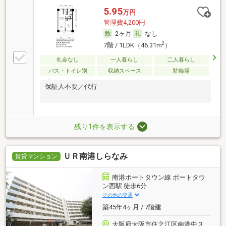
5.95
万円
管理費4,200円
2ヶ月
なし
2
7階 / 1LDK（46.31m
）
礼金なし
一人暮らし
二人暮らし
バス・トイレ別
収納スペース
駐輪場
保証人不要／代行
残り1件を表示する
ＵＲ南港しらなみ
賃貸マンション
南港ポートタウン線 ポートタウ
ン西駅 徒歩6分
その他の交通
築45年4ヶ月 / 7階建
大阪府大阪市住之江区南港中３