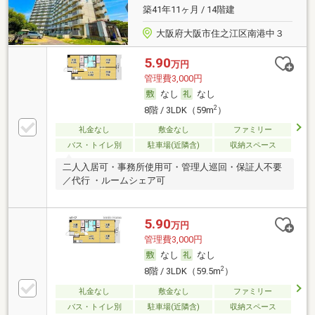
築41年11ヶ月 / 14階建
大阪府大阪市住之江区南港中３
5.90
万円
管理費3,000円
なし
なし
2
8階 / 3LDK（59m
）
礼金なし
敷金なし
ファミリー
バス・トイレ別
駐車場(近隣含)
収納スペース
二人入居可・事務所使用可・管理人巡回・保証人不要
／代行 ・ルームシェア可
5.90
万円
管理費3,000円
なし
なし
2
8階 / 3LDK（59.5m
）
礼金なし
敷金なし
ファミリー
バス・トイレ別
駐車場(近隣含)
収納スペース