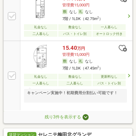
管理費15,000円
なし
なし
2
7階 / 1LDK（42.75m
）
礼金なし
敷金なし
一人暮らし
二人暮らし
バス・トイレ別
オートロック付き
15.40
万円
管理費15,000円
なし
なし
2
7階 / 1LDK（47.45m
）
礼金なし
敷金なし
更新料なし
一人暮らし
二人暮らし
バス・トイレ別
キャンペーン実施中！初期費用分割払い可能です！
残り3件を表示する
セレニテ梅田北グランデ
賃貸マンション