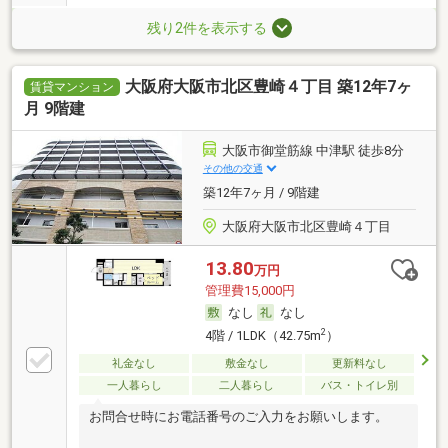
残り2件を表示する
大阪府大阪市北区豊崎４丁目 築12年7ヶ
賃貸マンション
月 9階建
大阪市御堂筋線 中津駅 徒歩8分
その他の交通
築12年7ヶ月 / 9階建
大阪府大阪市北区豊崎４丁目
13.80
万円
管理費15,000円
なし
なし
2
4階 / 1LDK（42.75m
）
礼金なし
敷金なし
更新料なし
一人暮らし
二人暮らし
バス・トイレ別
お問合せ時にお電話番号のご入力をお願いします。