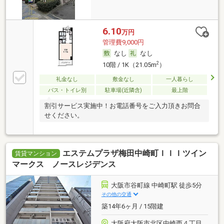
6.10
万円
管理費9,000円
なし
なし
2
10階 / 1K（21.05m
）
礼金なし
敷金なし
一人暮らし
バス・トイレ別
駐車場(近隣含)
最上階
割引サービス実施中！お電話番号をご入力頂きお問合
せください。
エステムプラザ梅田中崎町ＩＩＩツイン
賃貸マンション
マークス ノースレジデンス
大阪市谷町線 中崎町駅 徒歩5分
その他の交通
築14年6ヶ月 / 15階建
大阪府大阪市北区中崎西４丁目