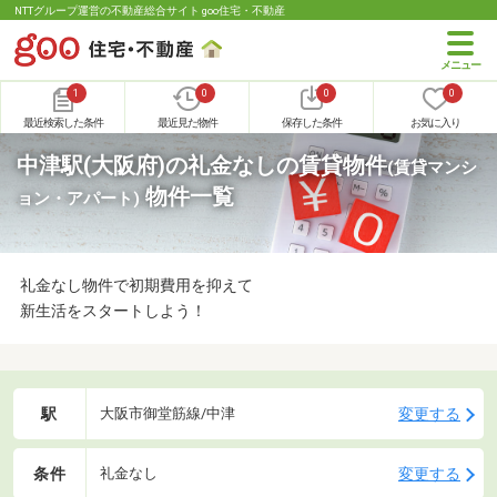
NTTグループ運営の不動産総合サイト goo住宅・不動産
1
0
0
0
最近検索した条件
最近見た物件
保存した条件
お気に入り
中津駅(大阪府)の礼金なしの賃貸物件
(賃貸マンシ
物件一覧
ョン・アパート)
礼金なし物件で初期費用を抑えて
新生活をスタートしよう！
駅
変更する
大阪市御堂筋線/中津
条件
変更する
礼金なし