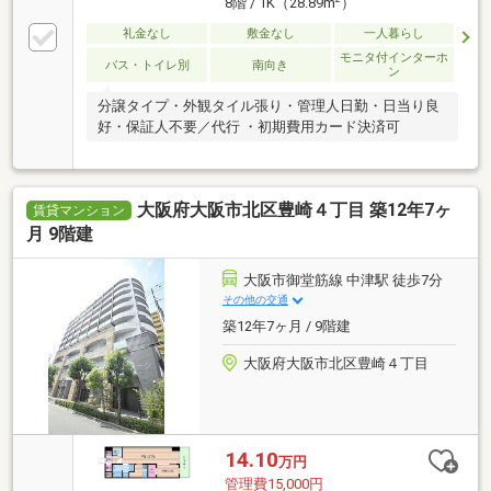
8階 / 1K（28.89m
）
礼金なし
敷金なし
一人暮らし
モニタ付インターホ
バス・トイレ別
南向き
ン
分譲タイプ・外観タイル張り・管理人日勤・日当り良
好・保証人不要／代行 ・初期費用カード決済可
大阪府大阪市北区豊崎４丁目 築12年7ヶ
賃貸マンション
月 9階建
大阪市御堂筋線 中津駅 徒歩7分
その他の交通
築12年7ヶ月 / 9階建
大阪府大阪市北区豊崎４丁目
14.10
万円
管理費15,000円