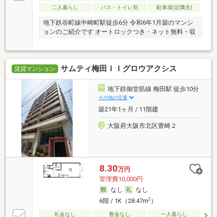
二人暮らし
バス・トイレ別
駐車場(近隣含)
地下鉄谷町線中崎町駅徒歩6分 令和6年1月築のマンシ
ョンのご紹介です オートロックつき・ネット無料・収
サムティ梅田ＩＩグロウアクシス
賃貸マンション
地下鉄御堂筋線 梅田駅 徒歩10分
その他の交通
築21年1ヶ月 / 11階建
大阪府大阪市北区豊崎２
8.30
万円
管理費10,000円
なし
なし
2
6階 / 1K（28.47m
）
礼金なし
敷金なし
一人暮らし