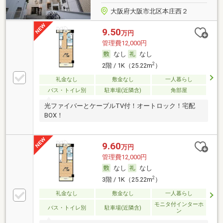
大阪府大阪市北区本庄西２
9.50
万円
管理費12,000円
なし
なし
2
2階 / 1K（25.22m
）
礼金なし
敷金なし
一人暮らし
バス・トイレ別
駐車場(近隣含)
角部屋
光ファイバーとケーブルTV付！オートロック！宅配
BOX！
9.60
万円
管理費12,000円
なし
なし
2
3階 / 1K（25.22m
）
礼金なし
敷金なし
一人暮らし
モニタ付インターホ
バス・トイレ別
駐車場(近隣含)
ン