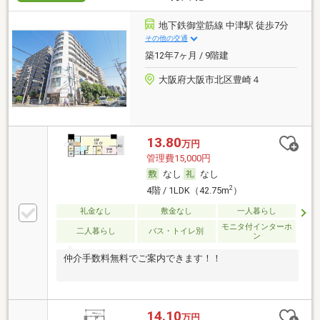
地下鉄御堂筋線 中津駅 徒歩7分
その他の交通
築12年7ヶ月 / 9階建
大阪府大阪市北区豊崎４
13.80
万円
管理費15,000円
なし
なし
2
4階 / 1LDK（42.75m
）
礼金なし
敷金なし
一人暮らし
モニタ付インターホ
二人暮らし
バス・トイレ別
ン
仲介手数料無料でご案内できます！！
14.10
万円