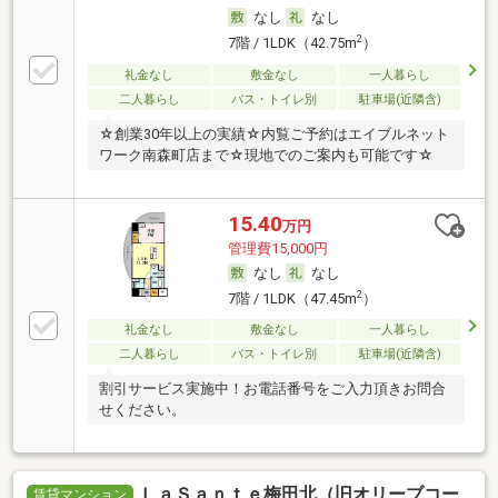
なし
なし
2
7階 / 1LDK（42.75m
）
礼金なし
敷金なし
一人暮らし
二人暮らし
バス・トイレ別
駐車場(近隣含)
☆創業30年以上の実績☆内覧ご予約はエイブルネット
ワーク南森町店まで☆現地でのご案内も可能です☆
15.40
万円
管理費15,000円
なし
なし
2
7階 / 1LDK（47.45m
）
礼金なし
敷金なし
一人暮らし
二人暮らし
バス・トイレ別
駐車場(近隣含)
割引サービス実施中！お電話番号をご入力頂きお問合
せください。
ＬａＳａｎｔｅ梅田北（旧オリーブコー
賃貸マンション