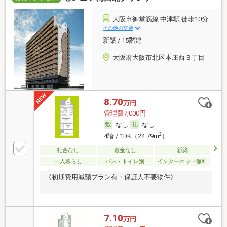
大阪市御堂筋線 中津駅 徒歩10分
その他の交通
新築 / 15階建
大阪府大阪市北区本庄西３丁目
8.70
万円
管理費7,000円
なし
なし
2
4階 / 1DK（24.79m
）
礼金なし
敷金なし
新築
一人暮らし
バス・トイレ別
インターネット無料
《初期費用減額プラン有・保証人不要物件》
7.10
万円