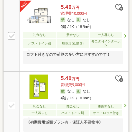
5.40
万円
管理費10,000円
なし
なし
2
9階 / 1K（18.9m
）
礼金なし
敷金なし
一人暮らし
モニタ付インターホ
バス・トイレ別
駐車場(近隣含)
ン
ロフト付きなので荷物の多い方におすすめです！
5.40
万円
管理費9,000円
なし
なし
2
4階 / 1K（18.9m
）
礼金なし
敷金なし
更新料なし
一人暮らし
バス・トイレ別
オートロック付き
《初期費用減額プラン有・保証人不要物件》