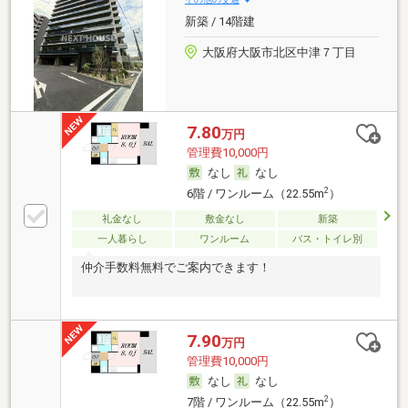
新築 / 14階建
大阪府大阪市北区中津７丁目
7.80
万円
管理費10,000円
なし
なし
2
6階 / ワンルーム（22.55m
）
礼金なし
敷金なし
新築
一人暮らし
ワンルーム
バス・トイレ別
仲介手数料無料でご案内できます！
7.90
万円
管理費10,000円
なし
なし
2
7階 / ワンルーム（22.55m
）