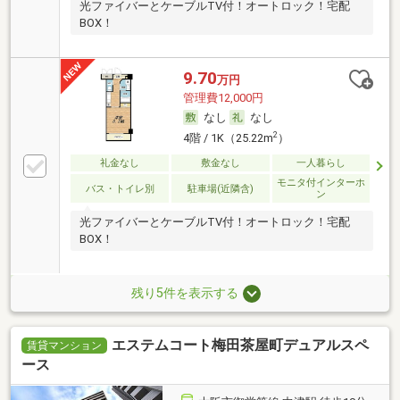
光ファイバーとケーブルTV付！オートロック！宅配
BOX！
9.70
万円
管理費12,000円
なし
なし
2
4階 / 1K（25.22m
）
礼金なし
敷金なし
一人暮らし
モニタ付インターホ
バス・トイレ別
駐車場(近隣含)
ン
光ファイバーとケーブルTV付！オートロック！宅配
BOX！
残り5件を表示する
エステムコート梅田茶屋町デュアルスペ
賃貸マンション
ース