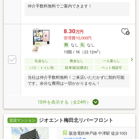
仲介手数料無料でご案内できます！
8.30
万円
管理費10,000円
なし
なし
2
15階 / 1K（22.12m
）
礼金なし
敷金なし
一人暮らし
バス・トイレ別
駐車場(近隣含)
ペット相談可
当社は仲介手数料無料！ご来店いただかずに契約可能
です。余分な費用は一切かかりません！
10件を表示する（全24件）
ジオエント梅田北リバーフロント
賃貸マンション
阪急電鉄神戸線 中津駅 徒歩10分
その他の交通