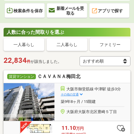
新着メールを受
検索条件を保存
アプリで探す
取る
人数に合った間取りを選ぶ
一人暮らし
二人暮らし
ファミリー
22,834
件
が該当しました。
ＣＡＶＡＮＡ梅田北
賃貸マンション
大阪市御堂筋線 中津駅 徒歩3分
その他の交通
築9年8ヶ月 / 15階建
大阪府大阪市北区豊崎５丁目
11.10
万円