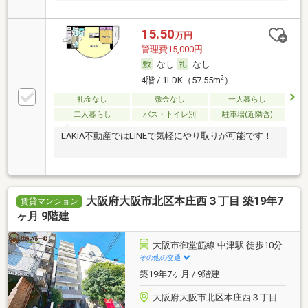
15.50
万円
管理費15,000円
なし
なし
2
4階 / 1LDK（57.55m
）
礼金なし
敷金なし
一人暮らし
二人暮らし
バス・トイレ別
駐車場(近隣含)
LAKIA不動産ではLINEで気軽にやり取りが可能です！
大阪府大阪市北区本庄西３丁目 築19年7
賃貸マンション
ヶ月 9階建
大阪市御堂筋線 中津駅 徒歩10分
その他の交通
築19年7ヶ月 / 9階建
大阪府大阪市北区本庄西３丁目