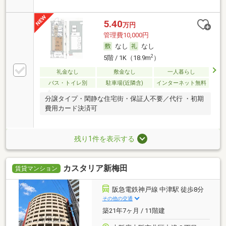
5.40
万円
管理費10,000円
なし
なし
2
5階 / 1K（18.9m
）
礼金なし
敷金なし
一人暮らし
バス・トイレ別
駐車場(近隣含)
インターネット無料
分譲タイプ・閑静な住宅街・保証人不要／代行 ・初期
費用カード決済可
残り1件を表示する
カスタリア新梅田
賃貸マンション
阪急電鉄神戸線 中津駅 徒歩8分
その他の交通
築21年7ヶ月 / 11階建