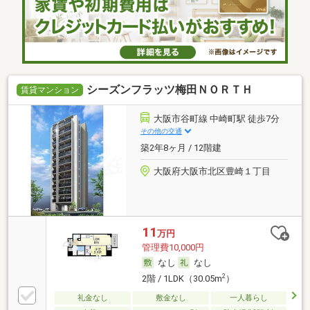
シーズンフラッツ梅田ＮＯＲＴＨ
賃貸マンション
大阪市谷町線 中崎町駅 徒歩7分
その他の交通
築2年8ヶ月 / 12階建
大阪府大阪市北区豊崎１丁目
11
万円
管理費10,000円
なし
なし
2
2階 / 1LDK（30.05m
）
礼金なし
敷金なし
一人暮らし