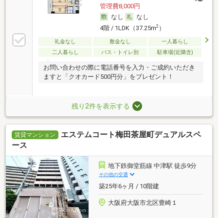
管理費8,000円
なし
なし
2
4階 / 1LDK（37.25m
）
礼金なし
敷金なし
一人暮らし
二人暮らし
バス・トイレ別
駐車場(近隣含)
お問い合わせの際に電話番号を入力・ご成約いただき
ますと「クオカード500円分」をプレゼント！
残り2件を表示する
エステムコート梅田茶屋町デュアルスペ
賃貸マンション
ース
地下鉄御堂筋線 中津駅 徒歩9分
その他の交通
築25年6ヶ月 / 10階建
大阪府大阪市北区豊崎１