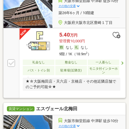
大阪市御堂筋線 中津駅 徒歩10分
その他の交通
築26年6ヶ月 / 10階建
大阪府大阪市北区豊崎１丁目
5.40
万円
管理費10,000円
なし
なし
2
9階 / 1K（18.9m
）
礼金なし
敷金なし
一人暮らし
モニタ付インターホ
バス・トイレ別
駐車場(近隣含)
ン
★☆大阪梅田店・天六店・京橋店・その他近隣店舗で
のご予約可能☆★
エスヴェール北梅田
賃貸マンション
大阪市御堂筋線 中津駅 徒歩10分
その他の交通