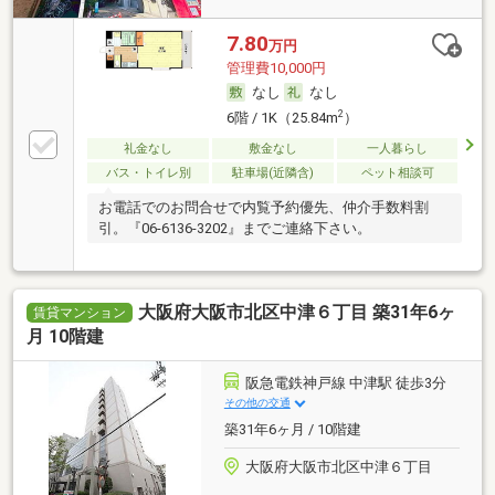
7.80
万円
管理費10,000円
なし
なし
2
6階 / 1K（25.84m
）
礼金なし
敷金なし
一人暮らし
バス・トイレ別
駐車場(近隣含)
ペット相談可
お電話でのお問合せで内覧予約優先、仲介手数料割
引。『06-6136-3202』までご連絡下さい。
大阪府大阪市北区中津６丁目 築31年6ヶ
賃貸マンション
月 10階建
阪急電鉄神戸線 中津駅 徒歩3分
その他の交通
築31年6ヶ月 / 10階建
大阪府大阪市北区中津６丁目