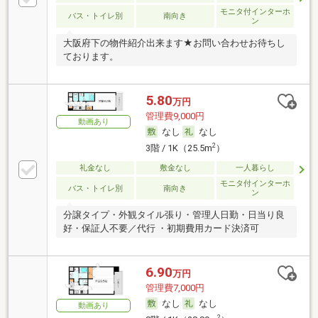
モニタ付インターホ
バス・トイレ別
南向き
ン
大阪府下の物件紹介出来ます★お問い合わせお待ちし
ております。
5.80
万円
管理費9,000円
動画あり
なし
なし
2
3階 / 1K（25.5m
）
礼金なし
敷金なし
一人暮らし
モニタ付インターホ
バス・トイレ別
南向き
ン
分譲タイプ・外観タイル張り・管理人日勤・日当り良
好・保証人不要／代行 ・初期費用カード決済可
6.90
万円
管理費7,000円
なし
なし
動画あり
2