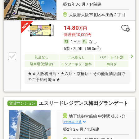
築12年8ヶ月 / 14階建
大阪府大阪市北区本庄西２丁目
14.80
万円
管理費10,000円
1ヶ月
なし
2
6階 / 2LDK（58.3m
）
礼金なし
二人暮らし
バス・トイレ別
駐車場(近隣含)
インターネット無料
南向き
★☆大阪梅田店・天六店・京橋店・その他近隣店舗で
のご予約可能☆★
エスリードレジデンス梅田グランゲート
賃貸マンション
地下鉄御堂筋線 中津駅 徒歩7分
その他の交通
築2年2ヶ月 / 15階建