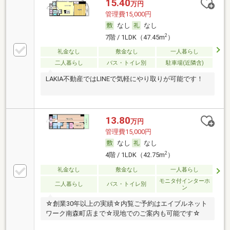
15.40
万円
管理費15,000円
なし
なし
2
7階 / 1LDK（47.45m
）
礼金なし
敷金なし
一人暮らし
二人暮らし
バス・トイレ別
駐車場(近隣含)
LAKIA不動産ではLINEで気軽にやり取りが可能です！
13.80
万円
管理費15,000円
なし
なし
2
4階 / 1LDK（42.75m
）
礼金なし
敷金なし
一人暮らし
モニタ付インターホ
二人暮らし
バス・トイレ別
ン
☆創業30年以上の実績☆内覧ご予約はエイブルネット
ワーク南森町店まで☆現地でのご案内も可能です☆