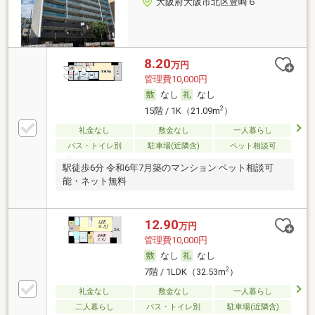
大阪府大阪市北区豊崎６
8.20
万円
管理費10,000円
なし
なし
2
15階 / 1K（21.09m
）
礼金なし
敷金なし
一人暮らし
バス・トイレ別
駐車場(近隣含)
ペット相談可
駅徒歩6分 令和6年7月築のマンション ペット相談可
能・ネット無料
12.90
万円
管理費10,000円
なし
なし
2
7階 / 1LDK（32.53m
）
礼金なし
敷金なし
一人暮らし
二人暮らし
バス・トイレ別
駐車場(近隣含)