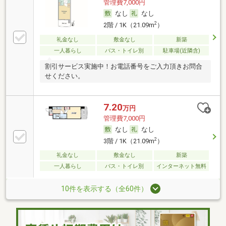
管理費7,000円
なし
なし
2
2階 / 1K（21.09m
）
礼金なし
敷金なし
新築
一人暮らし
バス・トイレ別
駐車場(近隣含)
割引サービス実施中！お電話番号をご入力頂きお問合
せください。
7.20
万円
管理費7,000円
なし
なし
2
3階 / 1K（21.09m
）
礼金なし
敷金なし
新築
一人暮らし
バス・トイレ別
インターネット無料
10件を表示する（全60件）