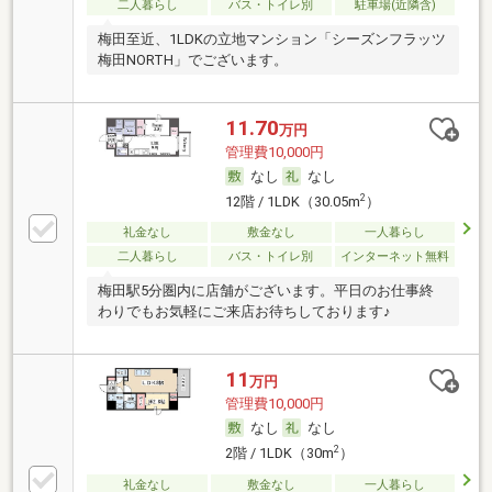
二人暮らし
バス・トイレ別
駐車場(近隣含)
梅田至近、1LDKの立地マンション「シーズンフラッツ
梅田NORTH」でございます。
11.70
万円
管理費10,000円
なし
なし
2
12階 / 1LDK（30.05m
）
礼金なし
敷金なし
一人暮らし
二人暮らし
バス・トイレ別
インターネット無料
梅田駅5分圏内に店舗がございます。平日のお仕事終
わりでもお気軽にご来店お待ちしております♪
11
万円
管理費10,000円
なし
なし
2
2階 / 1LDK（30m
）
礼金なし
敷金なし
一人暮らし