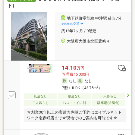
ト）
地下鉄御堂筋線 中津駅 徒歩7分
その他の交通
築12年7ヶ月 / 9階建
大阪府大阪市北区豊崎４
14.10
万円
管理費15,000円
なし
なし
2
7階 / 1LDK（42.75m
）
礼金なし
敷金なし
一人暮らし
二人暮らし
バス・トイレ別
駐車場(近隣含)
☆創業30年以上の実績☆内覧ご予約はエイブルネット
ワーク南森町店まで☆現地でのご案内も可能です☆