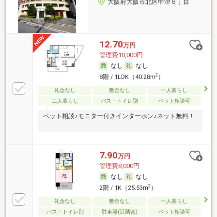
大阪府大阪市北区中津６丁目
12.70
万円
管理費10,000円
なし
なし
2
8階 / 1LDK（40.28m
）
礼金なし
敷金なし
一人暮らし
二人暮らし
バス・トイレ別
ペット相談可
ペット相談♪モニター付きインターホン♪ネット無料！
7.90
万円
管理費8,000円
なし
なし
2
2階 / 1K（25.53m
）
礼金なし
敷金なし
一人暮らし
バス・トイレ別
駐車場(近隣含)
ペット相談可