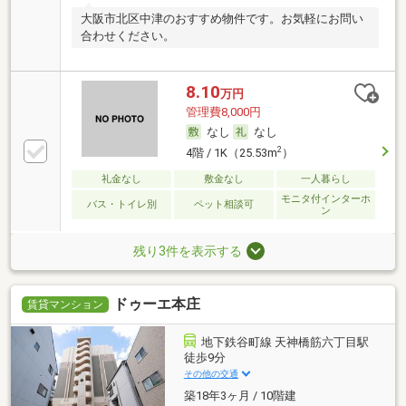
大阪市北区中津のおすすめ物件です。お気軽にお問い
合わせください。
8.10
万円
管理費8,000円
なし
なし
2
4階 / 1K（25.53m
）
礼金なし
敷金なし
一人暮らし
モニタ付インターホ
バス・トイレ別
ペット相談可
ン
残り3件を表示する
ドゥーエ本庄
賃貸マンション
地下鉄谷町線 天神橋筋六丁目駅
徒歩9分
その他の交通
築18年3ヶ月 / 10階建