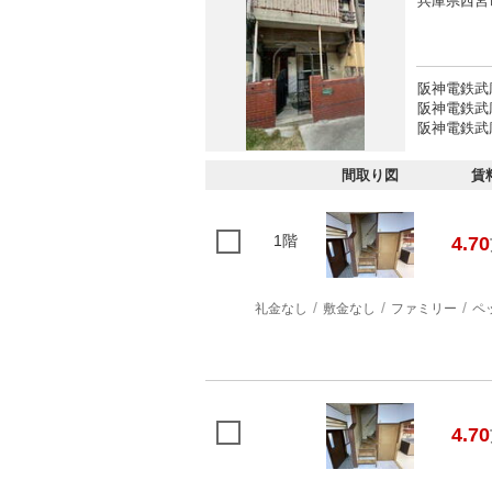
兵庫県西宮
阪神電鉄武
阪神電鉄武
阪神電鉄武
間取り図
賃
1階
4.70
礼金なし
敷金なし
ファミリー
ペ
4.70