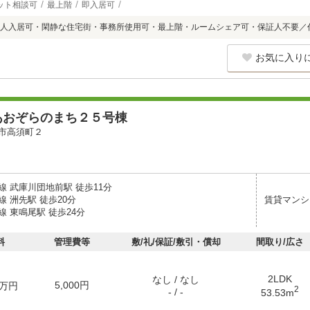
ット相談可
最上階
即入居可
人入居可・閑静な住宅街・事務所使用可・最上階・ルームシェア可・保証人不要／
お気に入り
あおぞらのまち２５号棟
市高須町２
線 武庫川団地前駅 徒歩11分
 洲先駅 徒歩20分
賃貸マンシ
 東鳴尾駅 徒歩24分
料
管理費等
敷/礼/保証/敷引・償却
間取り/広さ
2LDK
なし / なし
5,000円
万円
2
- / -
53.53m