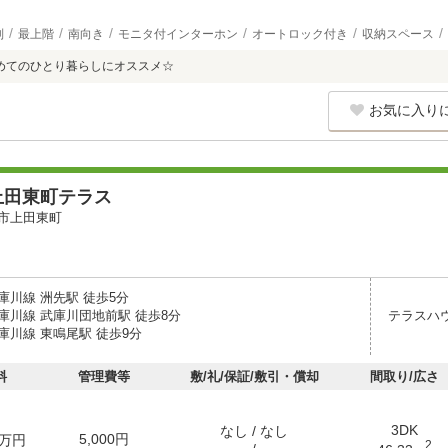
別
最上階
南向き
モニタ付インターホン
オートロック付き
収納スペース
めてのひとり暮らしにオススメ☆
お気に入り
上田東町テラス
市上田東町
庫川線 洲先駅 徒歩5分
庫川線 武庫川団地前駅 徒歩8分
テラスハ
庫川線 東鳴尾駅 徒歩9分
料
管理費等
敷/礼/保証/敷引・償却
間取り/広さ
3DK
なし / なし
5,000円
万円
2