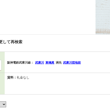
更して再検索
阪神電鉄武庫川線：
武庫川
東鳴尾
洲先
武庫川団地前
賃料：
礼金なし