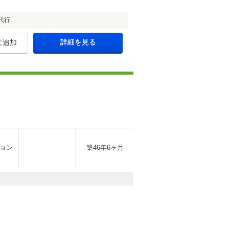
代行
詳細を見る
に追加
ョン
築46年6ヶ月