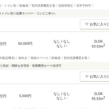
ス・トイレ別
駐輪場
室内洗濯機置き場
洗面所独立
見学予約可
ストイレ別☆近隣スーパー・コンビニ有り♪
お気に入り
なし / なし
2LDK
50,000円
万円
2
なし / -
53.53m
車場(近隣含)
南向き
収納スペース
駐輪場
室内洗濯機置き場
り良好・閑静な住宅街・初期費用カード決済可
お気に入り
なし / なし
2LDK
5,000円
万円
2
なし / -
55.53m