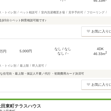
- / -
46.33m
ス・トイレ別
ペット相談可
室内洗濯機置き場
見学予約可
フローリング
徒歩5分☆ペット飼育相談可能です♪
お気に入り
なし / なし
4DK
5,000円
万円
2
なし / -
46.33m
ス・トイレ別
最上階
即入居可
な住宅街・最上階・保証人不要／代行 ・初期費用カード決済可
お気に入り
上田東町テラスハウス