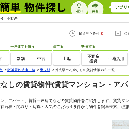
住宅・不動産
0
最近見た物件
保
一戸建てを買う
建てる
投資する
不動産
古
新築
中古
土地
土地活用
投資
市
>
阪神電鉄武庫川線
>
洲先駅
>
洲先駅の礼金なしの賃貸情報 物件一覧
金なしの賃貸物件(賃貸マンション・アパ
ション、アパート、賃貸一戸建てなどの賃貸物件をご紹介します。賃貸マ
専有面積・間取り・写真・人気のこだわり条件から物件を簡単検索。理想