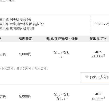
市上田東町
庫川線 洲先駅 徒歩4分
庫川線 武庫川団地前駅 徒歩7分
テラスハ
庫川線 東鳴尾駅 徒歩8分
料
管理費等
敷/礼/保証/敷引・償却
間取り/広さ
4DK
なし / なし
5,000円
万円
2
- / -
46.33m
ット相談可
見学予約可
即入居可
お気に入り
なし / なし
4DK
5,000円
万円
2
なし / -
46.33m