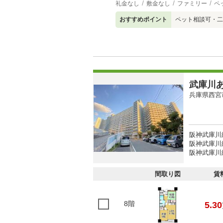
礼金なし
敷金なし
ファミリー
ペ
おすすめポイント
ペット相談可・二
武庫川
兵庫県西宮
阪神武庫川
阪神武庫川線
阪神武庫川線
間取り図
賃
8階
5.30