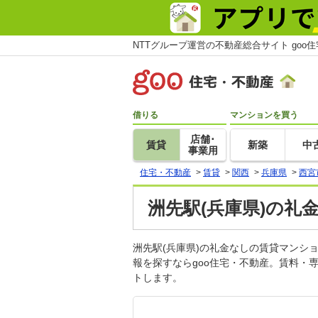
NTTグループ運営の不動産総合サイト goo
借りる
マンションを買う
店舗･
賃貸
新築
中
事業用
住宅・不動産
>
賃貸
>
関西
>
兵庫県
>
西宮
洲先駅(兵庫県)の礼
洲先駅(兵庫県)の礼金なしの賃貸マン
報を探すならgoo住宅・不動産。賃料・
トします。