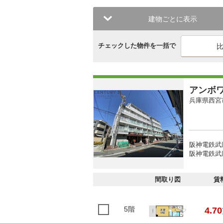
建物ごとに表示
チェックした物件を一括で
アンボ
兵庫県西宮
阪神電鉄武
阪神電鉄武庫
間取り図
賃
5階
4.70