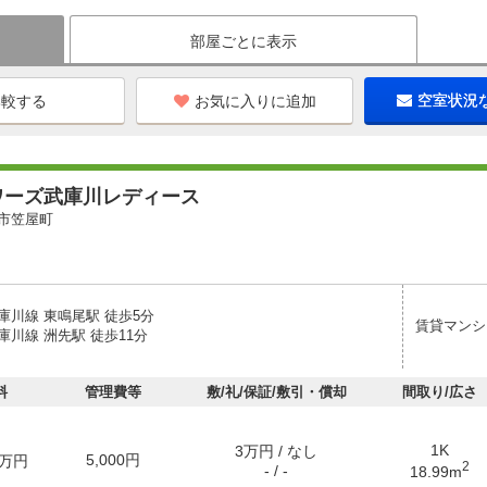
部屋ごとに表示
お気に入りに追加
空室状況
ワーズ武庫川レディース
市笠屋町
庫川線 東鳴尾駅 徒歩5分
賃貸マンシ
川線 洲先駅 徒歩11分
料
管理費等
敷/礼/保証/敷引・償却
間取り/広さ
1K
3万円 / なし
5,000円
万円
2
- / -
18.99m