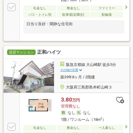
礼金なし
敷金なし
ファミリー
バス・トイレ別
駐車場(近隣含)
駐輪場
日当り良好・閑静な住宅街
正和ハイツ
賃貸マンション
阪急京都線 大山崎駅 徒歩5分
その他の交通
築39年8ヶ月 / 2階建
大阪府三島郡島本町山崎３
3.80
万円
管理費なし
なし
なし
2
1階 / ワンルーム（18m
）
礼金なし
敷金なし
一人暮らし