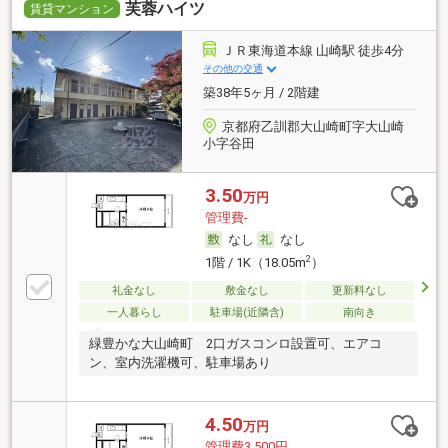
芙蓉ハイツ
賃貸マンション
ＪＲ東海道本線 山崎駅 徒歩4分
その他の交通
築38年5ヶ月 / 2階建
京都府乙訓郡大山崎町字大山崎
小字谷田
3.50
万円
管理費-
なし
なし
2
1階 / 1K（18.05m
）
礼金なし
敷金なし
更新料なし
一人暮らし
駐車場(近隣含)
南向き
緑豊かな大山崎町 2口ガスコンロ設置可、エアコ
ン、室内洗濯機可、駐車場あり
4.50
万円
管理費3,500円