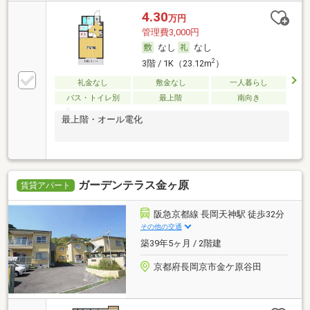
4.30
万円
管理費3,000円
なし
なし
2
3階 / 1K（23.12m
）
礼金なし
敷金なし
一人暮らし
バス・トイレ別
最上階
南向き
最上階・オール電化
ガーデンテラス金ヶ原
賃貸アパート
阪急京都線 長岡天神駅 徒歩32分
その他の交通
築39年5ヶ月 / 2階建
京都府長岡京市金ケ原谷田