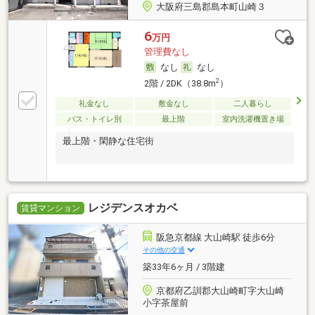
大阪府三島郡島本町山崎３
6
万円
管理費なし
なし
なし
2
2階 / 2DK（38.8m
）
礼金なし
敷金なし
二人暮らし
バス・トイレ別
最上階
室内洗濯機置き場
最上階・閑静な住宅街
レジデンスオカベ
賃貸マンション
阪急京都線 大山崎駅 徒歩6分
その他の交通
築33年6ヶ月 / 3階建
京都府乙訓郡大山崎町字大山崎
小字茶屋前