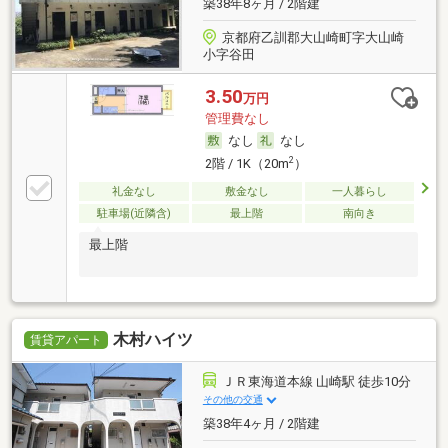
築38年8ヶ月 / 2階建
京都府乙訓郡大山崎町字大山崎
小字谷田
3.50
万円
管理費なし
なし
なし
2
2階 / 1K（20m
）
礼金なし
敷金なし
一人暮らし
駐車場(近隣含)
最上階
南向き
最上階
木村ハイツ
賃貸アパート
ＪＲ東海道本線 山崎駅 徒歩10分
その他の交通
築38年4ヶ月 / 2階建