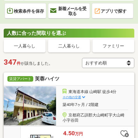
新着メールを受
検索条件を保存
アプリで探す
取る
人数に合った間取りを選ぶ
一人暮らし
二人暮らし
ファミリー
347
件
が該当しました。
芙蓉ハイツ
賃貸アパート
東海道本線 山崎駅 徒歩4分
その他の交通
築40年7ヶ月 / 2階建
京都府乙訓郡大山崎町字大山崎
小字谷田
4.50
万円