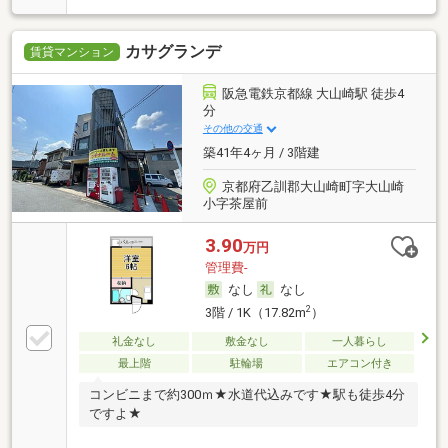
カサグランデ
賃貸マンション
阪急電鉄京都線 大山崎駅 徒歩4
分
その他の交通
築41年4ヶ月 / 3階建
京都府乙訓郡大山崎町字大山崎
小字茶屋前
3.90
万円
管理費-
なし
なし
2
3階 / 1K（17.82m
）
礼金なし
敷金なし
一人暮らし
最上階
駐輪場
エアコン付き
コンビニまで約300ｍ★水道代込みです★駅も徒歩4分
ですよ★