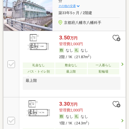
分
その他の交通
築33年5ヶ月 / 2階建
京都府八幡市八幡科手
3.50
万円
管理費2,000円
なし
なし
2
2階 / 1K（21.87m
）
礼金なし
敷金なし
一人暮らし
バス・トイレ別
最上階
駐輪場
最上階
3.30
万円
管理費2,000円
なし
なし
2
1階 / 1K（24.3m
）