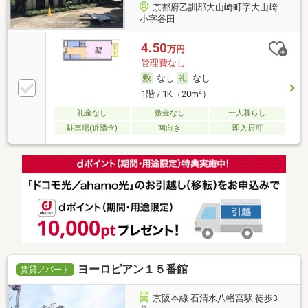
京都府乙訓郡大山崎町字大山崎
小字谷田
4.50
万円
管理費なし
なし
なし
2
1階 / 1K（20m
）
礼金なし
敷金なし
一人暮らし
駐車場(近隣含)
南向き
即入居可
ヨーロピアン１５番館
賃貸アパート
京阪本線 石清水八幡宮駅 徒歩3