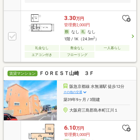
3.30
万円
管理費2,000円
なし
なし
2
1階 / 1K（24.3m
）
礼金なし
敷金なし
一人暮らし
エアコン付き
フローリング
ＦＯＲＥＳＴ山崎 ３Ｆ
賃貸マンション
阪急京都線 水無瀬駅 徒歩12分
その他の交通
築39年9ヶ月 / 3階建
大阪府三島郡島本町江川１
6.10
万円
管理費3,000円