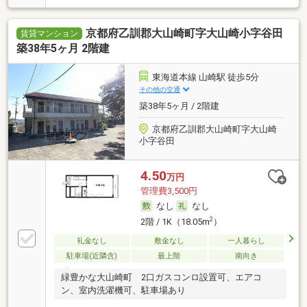
京都府乙訓郡大山崎町字大山崎小字谷田
賃貸マンション
築38年5ヶ月 2階建
東海道本線 山崎駅 徒歩5分
その他の交通
築38年5ヶ月 / 2階建
京都府乙訓郡大山崎町字大山崎
小字谷田
4.50
万円
管理費3,500円
なし
なし
2
2階 / 1K（18.05m
）
礼金なし
敷金なし
一人暮らし
駐車場(近隣含)
最上階
南向き
緑豊かな大山崎町 2口ガスコンロ設置可、エアコ
ン、室内洗濯機可、駐車場あり