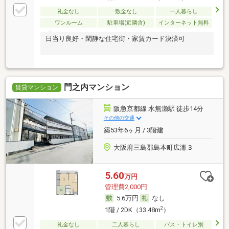
礼金なし
敷金なし
一人暮らし
ワンルーム
駐車場(近隣含)
インターネット無料
日当り良好・閑静な住宅街・家賃カード決済可
門之内マンション
賃貸マンション
阪急京都線 水無瀬駅 徒歩14分
その他の交通
築53年6ヶ月 / 3階建
大阪府三島郡島本町広瀬３
5.60
万円
管理費2,000円
5.6万円
なし
2
1階 / 2DK（33.48m
）
礼金なし
二人暮らし
バス・トイレ別