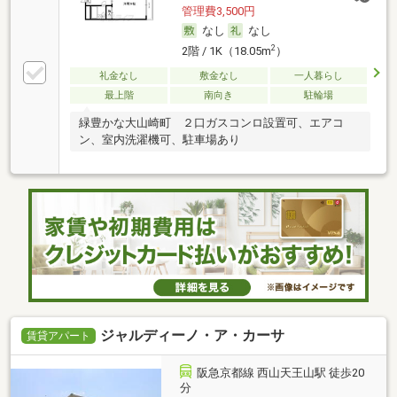
管理費3,500円
なし
なし
2
2階 / 1K（18.05m
）
礼金なし
敷金なし
一人暮らし
最上階
南向き
駐輪場
緑豊かな大山崎町 ２口ガスコンロ設置可、エアコ
ン、室内洗濯機可、駐車場あり
ジャルディーノ・ア・カーサ
賃貸アパート
阪急京都線 西山天王山駅 徒歩20
分