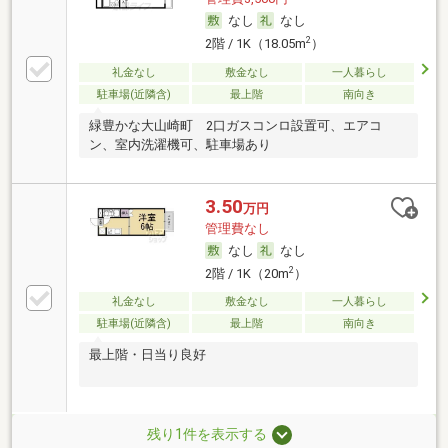
なし
なし
2
2階 / 1K（18.05m
）
礼金なし
敷金なし
一人暮らし
駐車場(近隣含)
最上階
南向き
緑豊かな大山崎町 2口ガスコンロ設置可、エアコ
ン、室内洗濯機可、駐車場あり
3.50
万円
管理費なし
なし
なし
2
2階 / 1K（20m
）
礼金なし
敷金なし
一人暮らし
駐車場(近隣含)
最上階
南向き
最上階・日当り良好
残り1件を表示する