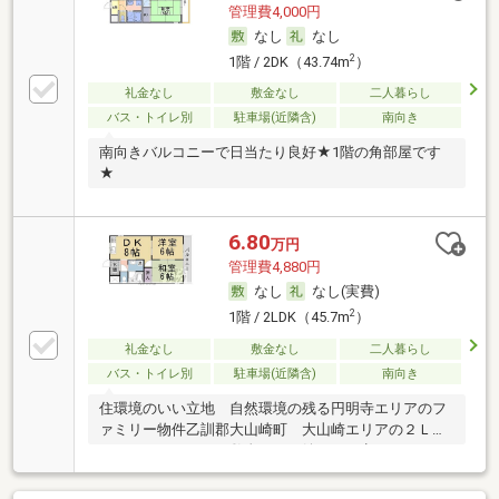
管理費4,000円
なし
なし
2
1階 / 2DK（43.74m
）
礼金なし
敷金なし
二人暮らし
バス・トイレ別
駐車場(近隣含)
南向き
南向きバルコニーで日当たり良好★1階の角部屋です
★
6.80
万円
管理費4,880円
なし
なし(実費)
2
1階 / 2LDK（45.7m
）
礼金なし
敷金なし
二人暮らし
バス・トイレ別
駐車場(近隣含)
南向き
住環境のいい立地 自然環境の残る円明寺エリアのフ
ァミリー物件乙訓郡大山崎町 大山崎エリアの２ＬＤ
Ｋマンションです。敷金ナシ。嬉しい３点セパレート
など充実の設備。