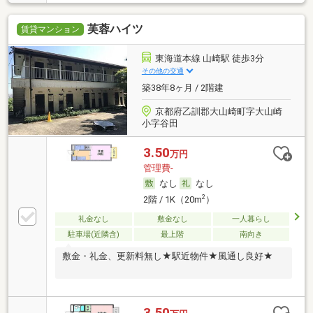
芙蓉ハイツ
賃貸マンション
東海道本線 山崎駅 徒歩3分
その他の交通
築38年8ヶ月 / 2階建
京都府乙訓郡大山崎町字大山崎
小字谷田
3.50
万円
管理費-
なし
なし
2
2階 / 1K（20m
）
礼金なし
敷金なし
一人暮らし
駐車場(近隣含)
最上階
南向き
敷金・礼金、更新料無し★駅近物件★風通し良好★
3.50