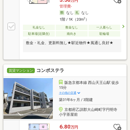
万円
管理費-
なし
なし
2
1階 / 1K（20m
）
礼金なし
敷金なし
一人暮らし
駐車場(近隣含)
南向き
駐輪場
敷金・礼金、更新料無し★駅近物件★風通し良好★
コンポステラ
賃貸マンション
阪急京都本線 西山天王山駅 徒歩
15分
その他の交通
築31年6ヶ月 / 3階建
京都府乙訓郡大山崎町字円明寺
小字茶屋前
6.80
万円