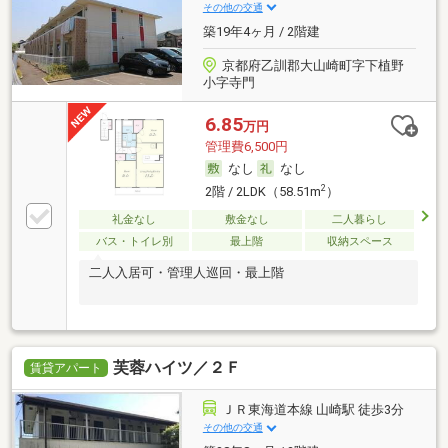
その他の交通
築19年4ヶ月 / 2階建
京都府乙訓郡大山崎町字下植野
小字寺門
6.85
万円
管理費6,500円
なし
なし
2
2階 / 2LDK（58.51m
）
礼金なし
敷金なし
二人暮らし
バス・トイレ別
最上階
収納スペース
二人入居可・管理人巡回・最上階
芙蓉ハイツ／２Ｆ
賃貸アパート
ＪＲ東海道本線 山崎駅 徒歩3分
その他の交通