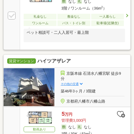
なし
なし
2
3階 / ワンルーム（36m
）
礼金なし
敷金なし
一人暮らし
ワンルーム
バス・トイレ別
駐車場(近隣含)
ペット相談可・二人入居可・最上階
ハイツアザレア
賃貸マンション
京阪本線 石清水八幡宮駅 徒歩9
分
その他の交通
築46年3ヶ月 / 3階建
京都府八幡市八幡山路
5
万円
管理費3,000円
なし
なし
動画あり
2
2階 / 3DK（52m
）