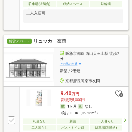
駐車場(近隣含)
収納スペース
駐輪場
二人入居可
リュッカ 友岡
賃貸アパート
阪急京都線 西山天王山駅 徒歩7
分
その他の交通
新築 / 2階建
京都府長岡京市友岡
9.40
万円
管理費5,000円
1ヶ月
なし
2
1階 / 1LDK（39.26m
）
礼金なし
新築
一人暮らし
二人暮らし
バス・トイレ別
駐車場(近隣含)