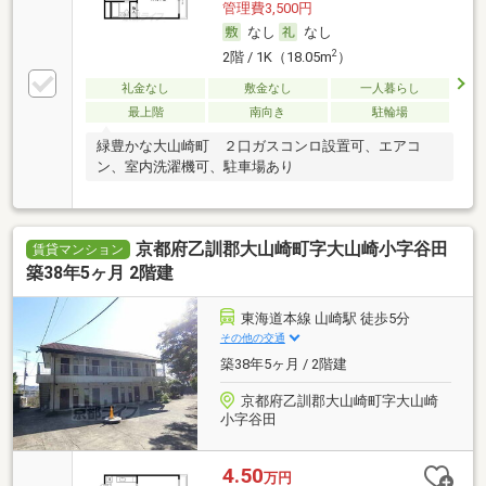
管理費3,500円
なし
なし
2
2階 / 1K（18.05m
）
礼金なし
敷金なし
一人暮らし
最上階
南向き
駐輪場
緑豊かな大山崎町 ２口ガスコンロ設置可、エアコ
ン、室内洗濯機可、駐車場あり
京都府乙訓郡大山崎町字大山崎小字谷田
賃貸マンション
築38年5ヶ月 2階建
東海道本線 山崎駅 徒歩5分
その他の交通
築38年5ヶ月 / 2階建
京都府乙訓郡大山崎町字大山崎
小字谷田
4.50
万円