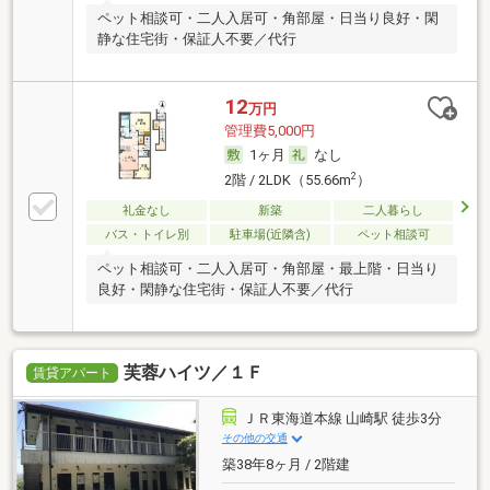
ペット相談可・二人入居可・角部屋・日当り良好・閑
静な住宅街・保証人不要／代行
12
万円
管理費5,000円
1ヶ月
なし
2
2階 / 2LDK（55.66m
）
礼金なし
新築
二人暮らし
バス・トイレ別
駐車場(近隣含)
ペット相談可
ペット相談可・二人入居可・角部屋・最上階・日当り
良好・閑静な住宅街・保証人不要／代行
芙蓉ハイツ／１Ｆ
賃貸アパート
ＪＲ東海道本線 山崎駅 徒歩3分
その他の交通
築38年8ヶ月 / 2階建