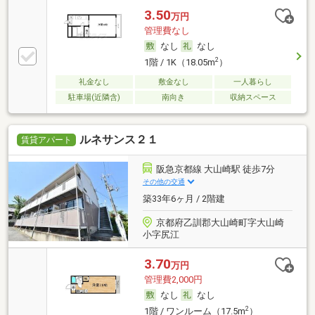
3.50
万円
管理費なし
なし
なし
2
1階 / 1K（18.05m
）
礼金なし
敷金なし
一人暮らし
駐車場(近隣含)
南向き
収納スペース
ルネサンス２１
賃貸アパート
阪急京都線 大山崎駅 徒歩7分
その他の交通
築33年6ヶ月 / 2階建
京都府乙訓郡大山崎町字大山崎
小字尻江
3.70
万円
管理費2,000円
なし
なし
2
1階 / ワンルーム（17.5m
）