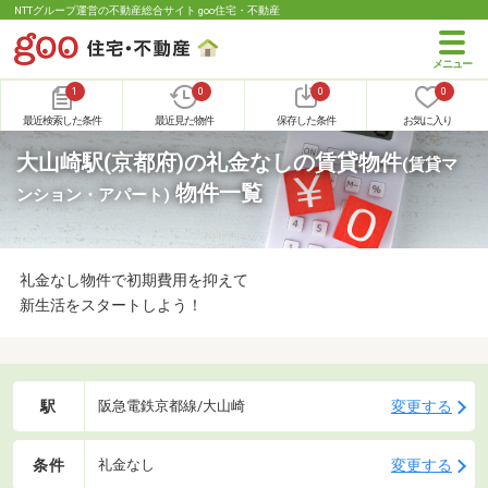
NTTグループ運営の不動産総合サイト goo住宅・不動産
1
0
0
0
最近検索した条件
最近見た物件
保存した条件
お気に入り
大山崎駅(京都府)の礼金なしの賃貸物件
(賃貸マ
物件一覧
ンション・アパート)
礼金なし物件で初期費用を抑えて
新生活をスタートしよう！
駅
変更する
阪急電鉄京都線/大山崎
条件
変更する
礼金なし