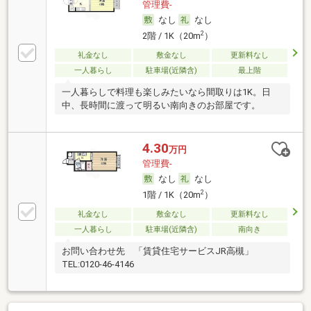
管理費-
なし
なし
2
2階 / 1K（20m
）
礼金なし
敷金なし
更新料なし
一人暮らし
駐車場(近隣含)
最上階
一人暮らしで料理も楽しみたいなら間取りは1K。日
中、長時間に渡って明るい南向きのお部屋です。
4.30
万円
管理費-
なし
なし
2
1階 / 1K（20m
）
礼金なし
敷金なし
更新料なし
一人暮らし
駐車場(近隣含)
南向き
お問い合わせ先 「賃貸住宅サービスJR高槻」
TEL:0120-46-4146