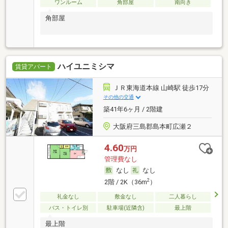
ワンルーム
角部屋
南向き
角部屋
ハイユニミシマ
賃貸アパート
ＪＲ東海道本線 山崎駅 徒歩17分
その他の交通
築41年6ヶ月 / 2階建
大阪府三島郡島本町広瀬２
4.60
万円
管理費なし
なし
なし
2
2階 / 2K（36m
）
礼金なし
敷金なし
二人暮らし
バス・トイレ別
駐車場(近隣含)
最上階
最上階