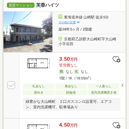
芙蓉ハイツ
賃貸マンション
東海道本線 山崎駅 徒歩5分
その他の交通
築38年5ヶ月 / 2階建
京都府乙訓郡大山崎町字大山崎
小字谷田
3.50
万円
管理費なし
なし
なし
2
1階 / 1K（18.05m
）
礼金なし
敷金なし
一人暮らし
南向き
駐輪場
室内洗濯機置き場
緑豊かな大山崎町 ２口ガスコンロ設置可、エアコ
ン、室内洗濯機可、駐車場あり
4.50
万円