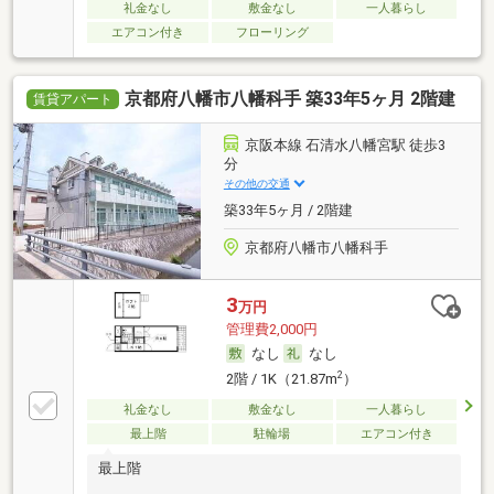
礼金なし
敷金なし
一人暮らし
エアコン付き
フローリング
京都府八幡市八幡科手 築33年5ヶ月 2階建
賃貸アパート
京阪本線 石清水八幡宮駅 徒歩3
分
その他の交通
築33年5ヶ月 / 2階建
京都府八幡市八幡科手
3
万円
管理費2,000円
なし
なし
2
2階 / 1K（21.87m
）
礼金なし
敷金なし
一人暮らし
最上階
駐輪場
エアコン付き
最上階