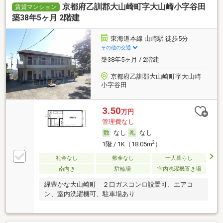
京都府乙訓郡大山崎町字大山崎小字谷田
賃貸マンション
築38年5ヶ月 2階建
東海道本線 山崎駅 徒歩5分
その他の交通
築38年5ヶ月 / 2階建
京都府乙訓郡大山崎町字大山崎
小字谷田
3.50
万円
管理費なし
なし
なし
2
1階 / 1K（18.05m
）
礼金なし
敷金なし
一人暮らし
南向き
駐輪場
室内洗濯機置き場
緑豊かな大山崎町 ２口ガスコンロ設置可、エアコ
ン、室内洗濯機可、駐車場あり