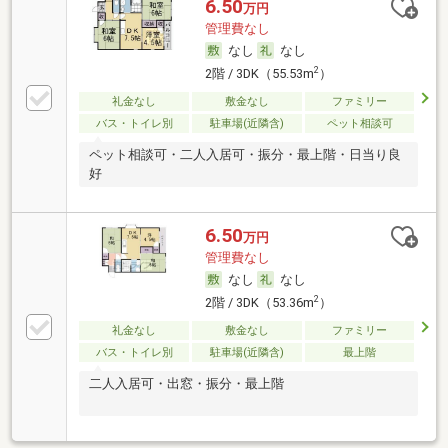
6.50
万円
管理費なし
なし
なし
2
2階 / 3DK（55.53m
）
礼金なし
敷金なし
ファミリー
バス・トイレ別
駐車場(近隣含)
ペット相談可
ペット相談可・二人入居可・振分・最上階・日当り良
好
6.50
万円
管理費なし
なし
なし
2
2階 / 3DK（53.36m
）
礼金なし
敷金なし
ファミリー
バス・トイレ別
駐車場(近隣含)
最上階
二人入居可・出窓・振分・最上階