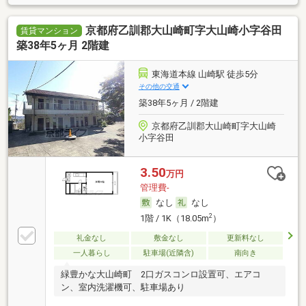
京都府乙訓郡大山崎町字大山崎小字谷田
賃貸マンション
築38年5ヶ月 2階建
東海道本線 山崎駅 徒歩5分
その他の交通
築38年5ヶ月 / 2階建
京都府乙訓郡大山崎町字大山崎
小字谷田
3.50
万円
管理費-
なし
なし
2
1階 / 1K（18.05m
）
礼金なし
敷金なし
更新料なし
一人暮らし
駐車場(近隣含)
南向き
緑豊かな大山崎町 2口ガスコンロ設置可、エアコ
ン、室内洗濯機可、駐車場あり