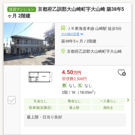
京都府乙訓郡大山崎町字大山崎 築38年5
賃貸マンション
ヶ月 2階建
ＪＲ東海道本線 山崎駅 徒歩5分
その他の交通
築38年5ヶ月 / 2階建
京都府乙訓郡大山崎町字大山崎
4.50
万円
管理費3,500円
なし
なし
2
2階 / 1K（18.05m
）
礼金なし
敷金なし
一人暮らし
駐車場(近隣含)
最上階
南向き
最上階・日当り良好