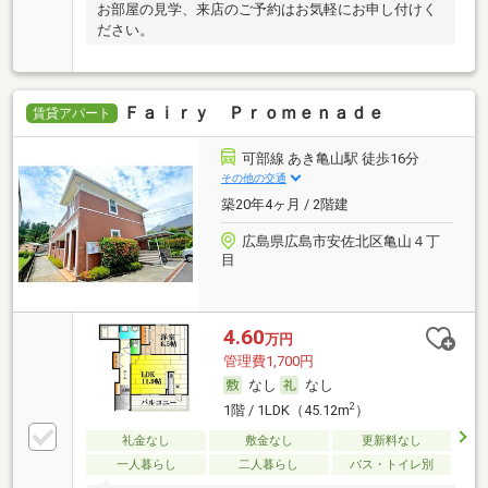
お部屋の見学、来店のご予約はお気軽にお申し付けく
ださい。
Ｆａｉｒｙ Ｐｒｏｍｅｎａｄｅ
賃貸アパート
可部線 あき亀山駅 徒歩16分
その他の交通
築20年4ヶ月 / 2階建
広島県広島市安佐北区亀山４丁
目
4.60
万円
管理費1,700円
なし
なし
2
1階 / 1LDK（45.12m
）
礼金なし
敷金なし
更新料なし
一人暮らし
二人暮らし
バス・トイレ別