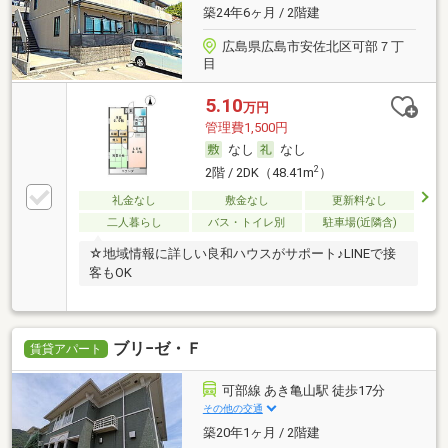
築24年6ヶ月 / 2階建
広島県広島市安佐北区可部７丁
目
5.10
万円
管理費1,500円
なし
なし
2
2階 / 2DK（48.41m
）
礼金なし
敷金なし
更新料なし
二人暮らし
バス・トイレ別
駐車場(近隣含)
☆地域情報に詳しい良和ハウスがサポート♪LINEで接
客もOK
ブリ−ゼ・Ｆ
賃貸アパート
可部線 あき亀山駅 徒歩17分
その他の交通
築20年1ヶ月 / 2階建