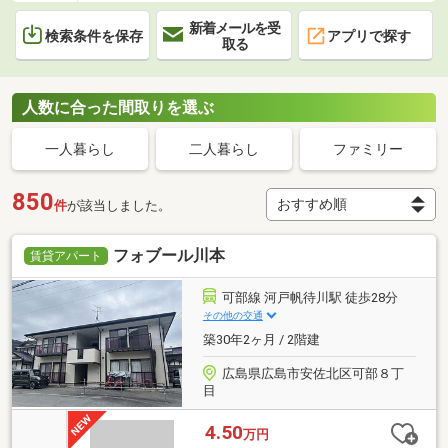
新着メールを受
検索条件を保存
アプリで探す
取る
人数に合った間取りを選ぶ
一人暮らし
二人暮らし
ファミリー
850
件
が該当しました。
フォブール川本
賃貸アパート
可部線 河戸帆待川駅 徒歩28分
その他の交通
築30年2ヶ月 / 2階建
広島県広島市安佐北区可部８丁
目
4.50
万円