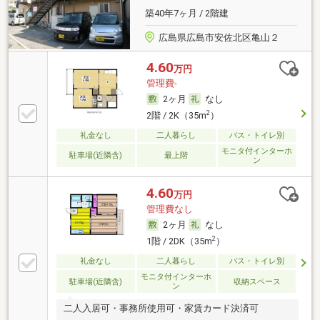
築40年7ヶ月 / 2階建
広島県広島市安佐北区亀山２
4.60
万円
管理費-
2ヶ月
なし
2
2階 / 2K（35m
）
礼金なし
二人暮らし
バス・トイレ別
モニタ付インターホ
駐車場(近隣含)
最上階
ン
4.60
万円
管理費なし
2ヶ月
なし
2
1階 / 2DK（35m
）
礼金なし
二人暮らし
バス・トイレ別
モニタ付インターホ
駐車場(近隣含)
収納スペース
ン
二人入居可・事務所使用可・家賃カード決済可