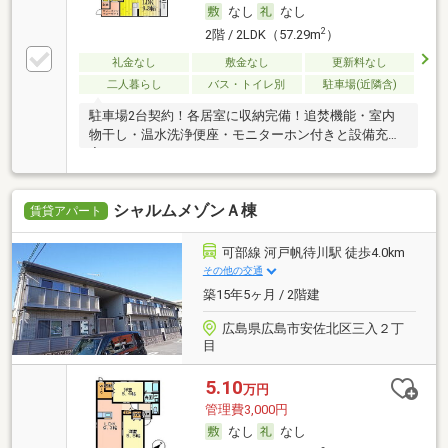
なし
なし
2
2階 / 2LDK（57.29m
）
礼金なし
敷金なし
更新料なし
二人暮らし
バス・トイレ別
駐車場(近隣含)
駐車場2台契約！各居室に収納完備！追焚機能・室内
物干し・温水洗浄便座・モニターホン付きと設備充
実！
シャルムメゾンＡ棟
賃貸アパート
可部線 河戸帆待川駅 徒歩4.0km
その他の交通
築15年5ヶ月 / 2階建
広島県広島市安佐北区三入２丁
目
5.10
万円
管理費3,000円
なし
なし