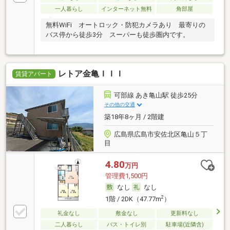
一人暮らし
インターネット無料
角部屋
無料WiFi オートロック・防犯カメラあり 最寄りの
バス停から徒歩3分 スーパーも徒歩圏内です。
レトア金亀ＩＩＩ
賃貸アパート
可部線 あき亀山駅 徒歩25分
その他の交通
築18年8ヶ月 / 2階建
広島県広島市安佐北区亀山５丁
目
4.80
万円
管理費1,500円
なし
なし
2
1階 / 2DK（47.77m
）
礼金なし
敷金なし
更新料なし
二人暮らし
バス・トイレ別
駐車場(近隣含)