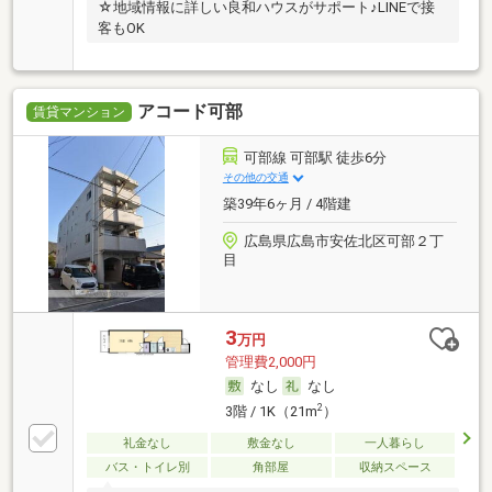
☆地域情報に詳しい良和ハウスがサポート♪LINEで接
客もOK
アコード可部
賃貸マンション
可部線 可部駅 徒歩6分
その他の交通
築39年6ヶ月 / 4階建
広島県広島市安佐北区可部２丁
目
3
万円
管理費2,000円
なし
なし
2
3階 / 1K（21m
）
礼金なし
敷金なし
一人暮らし
バス・トイレ別
角部屋
収納スペース