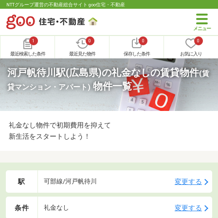
NTTグループ運営の不動産総合サイト goo住宅・不動産
1
0
0
0
最近検索した条件
最近見た物件
保存した条件
お気に入り
河戸帆待川駅(広島県)の礼金なしの賃貸物件
(賃
物件一覧
貸マンション・アパート)
礼金なし物件で初期費用を抑えて
新生活をスタートしよう！
駅
変更する
可部線/河戸帆待川
条件
変更する
礼金なし