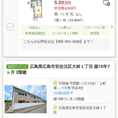
5.20
万円
管理費4,000円
1ヶ月
なし
2
1階 / 1K（33.86m
）
礼金なし
一人暮らし
バス・トイレ別
駐車場(近隣含)
インターネット無料
角部屋
こちらのお問合せは【082−832−6266】まで！
広島県広島市安佐北区大林１丁目 築15年7
賃貸アパート
ヶ月 2階建
可部線 可部駅 バス11分/「上町
屋」バス停 停歩4分
その他の交通
築15年7ヶ月 / 2階建
広島県広島市安佐北区大林１丁
目