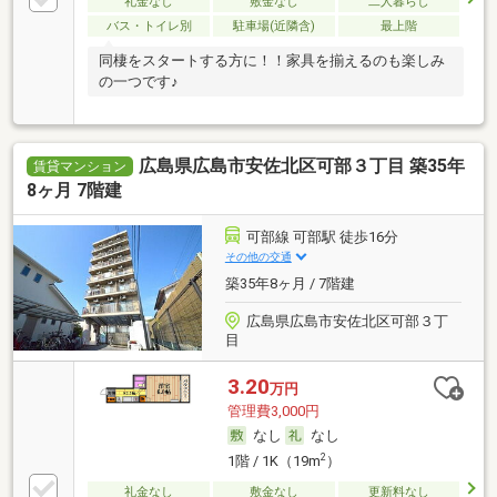
礼金なし
敷金なし
二人暮らし
バス・トイレ別
駐車場(近隣含)
最上階
同棲をスタートする方に！！家具を揃えるのも楽しみ
の一つです♪
広島県広島市安佐北区可部３丁目 築35年
賃貸マンション
8ヶ月 7階建
可部線 可部駅 徒歩16分
その他の交通
築35年8ヶ月 / 7階建
広島県広島市安佐北区可部３丁
目
3.20
万円
管理費3,000円
なし
なし
2
1階 / 1K（19m
）
礼金なし
敷金なし
更新料なし