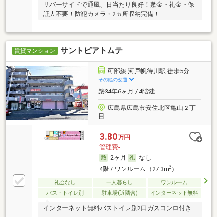
リバーサイドで通風、日当たり良好！敷金・礼金・保
証人不要！防犯カメラ・2ヵ所収納完備！
サントピアトムテ
賃貸マンション
可部線 河戸帆待川駅 徒歩5分
その他の交通
築34年6ヶ月 / 4階建
広島県広島市安佐北区亀山２丁
目
3.80
万円
管理費-
2ヶ月
なし
2
4階 / ワンルーム（27.3m
）
礼金なし
一人暮らし
ワンルーム
バス・トイレ別
駐車場(近隣含)
インターネット無料
インターネット無料バストイレ別2口ガスコンロ付き