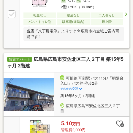
なし
なし
2
2階 / 2DK（39.8m
）
礼金なし
敷金なし
二人暮らし
バス・トイレ別
駐車場(近隣含)
最上階
当店『八丁堀電停』よりすぐ☆広島市内全域ご案内可
能です！
広島県広島市安佐北区三入２丁目 築15年5
賃貸アパート
ヶ月 2階建
可部線 可部駅 バス11分/「桐陽台
入口」バス停 停歩2分
その他の交通
築15年5ヶ月 / 2階建
広島県広島市安佐北区三入２丁
目
5.10
万円
管理費3,000円