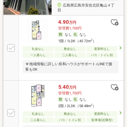
広島県広島市安佐北区亀山４丁
目
4.90
万円
管理費1,700円
なし
なし
2
1階 / 1LDK（45.72m
）
礼金なし
敷金なし
更新料なし
一人暮らし
二人暮らし
バス・トイレ別
☆地域情報に詳しい良和ハウスがサポート♪LINEで接
客もOK
5.40
万円
管理費1,700円
なし
なし
2
2階 / 2LDK（58.48m
）
礼金なし
敷金なし
更新料なし
二人暮らし
バス・トイレ別
駐車場(近隣含)