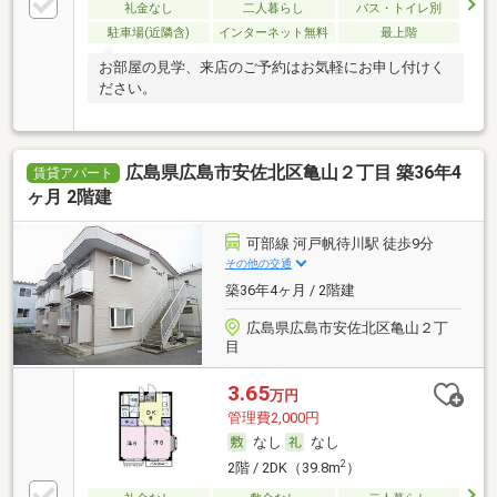
礼金なし
二人暮らし
バス・トイレ別
駐車場(近隣含)
インターネット無料
最上階
お部屋の見学、来店のご予約はお気軽にお申し付けく
ださい。
広島県広島市安佐北区亀山２丁目 築36年4
賃貸アパート
ヶ月 2階建
可部線 河戸帆待川駅 徒歩9分
その他の交通
築36年4ヶ月 / 2階建
広島県広島市安佐北区亀山２丁
目
3.65
万円
管理費2,000円
なし
なし
2
2階 / 2DK（39.8m
）