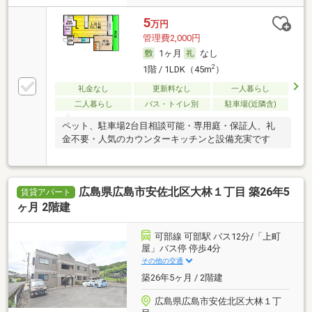
5
万円
管理費2,000円
1ヶ月
なし
2
1階 / 1LDK（45m
）
礼金なし
更新料なし
一人暮らし
二人暮らし
バス・トイレ別
駐車場(近隣含)
ペット、駐車場2台目相談可能・専用庭・保証人、礼
金不要・人気のカウンターキッチンと設備充実です
広島県広島市安佐北区大林１丁目 築26年5
賃貸アパート
ヶ月 2階建
可部線 可部駅 バス12分/「上町
屋」バス停 停歩4分
その他の交通
築26年5ヶ月 / 2階建
広島県広島市安佐北区大林１丁