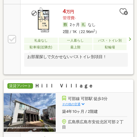
4
万円
管理費-
2ヶ月
なし
2
2階 / 1K（22.96m
）
礼金なし
一人暮らし
バス・トイレ別
駐車場(近隣含)
最上階
駐輪場
お部屋探しで欠かせないバストイレ別項目！
Ｈｉｌｌ Ｖｉｌｌａｇｅ
賃貸アパート
可部線 可部駅 徒歩3分
その他の交通
築4年10ヶ月 / 2階建
広島県広島市安佐北区可部２丁
目