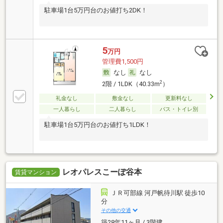
駐車場1台5万円台のお値打ち2DK！
5
万円
管理費1,500円
なし
なし
2
2階 / 1LDK（40.33m
）
礼金なし
敷金なし
更新料なし
一人暮らし
二人暮らし
バス・トイレ別
駐車場1台5万円台のお値打ち1LDK！
レオパレスこーぽ谷本
賃貸マンション
ＪＲ可部線 河戸帆待川駅 徒歩10
分
その他の交通
築28年11ヶ月 / 3階建