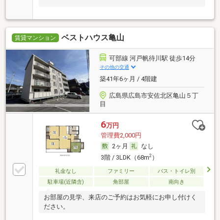
ベストハウス亀山
賃貸マンション
可部線 河戸帆待川駅 徒歩14分
その他の交通
築41年6ヶ月 / 4階建
広島県広島市安佐北区亀山５丁
目
6
万円
管理費2,000円
2ヶ月
なし
2
3階 / 3LDK（68m
）
礼金なし
ファミリー
バス・トイレ別
駐車場(近隣含)
角部屋
南向き
お部屋の見学、来店のご予約はお気軽にお申し付けく
ださい。