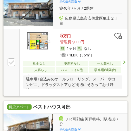
その他の交通
築40年7ヶ月 / 2階建
広島県広島市安佐北区亀山２丁
目
5
万円
管理費5,000円
1ヶ月
なし
2
1階 / 1LDK（35m
）
礼金なし
更新料なし
一人暮らし
二人暮らし
バス・トイレ別
駐車場(近隣含)
駐車場1台込みのオールフローリング。スーパーやコ
ンビニ、ドラッグストアなど周辺にそろっており好立
地。
ベストハウス可部
賃貸アパート
ＪＲ可部線 河戸帆待川駅 徒歩7
分
その他の交通