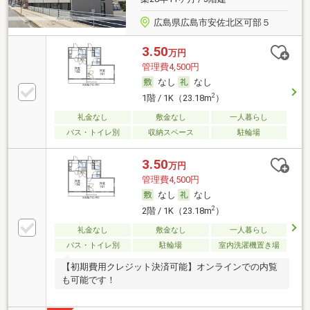
広島県広島市安佐北区可部５
3.50
万円
管理費4,500円
なし
なし
2
1階 / 1K（23.18m
）
礼金なし
敷金なし
一人暮らし
バス・トイレ別
収納スペース
駐輪場
3.50
万円
管理費4,500円
なし
なし
2
2階 / 1K（23.18m
）
礼金なし
敷金なし
一人暮らし
バス・トイレ別
駐輪場
室内洗濯機置き場
【初期費用クレジット決済可能】オンラインでの内覧
も可能です！