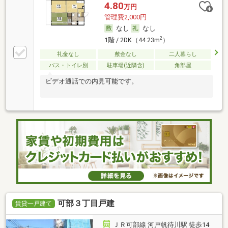
4.80
万円
管理費2,000円
なし
なし
2
1階 / 2DK（44.23m
）
礼金なし
敷金なし
二人暮らし
バス・トイレ別
駐車場(近隣含)
角部屋
ビデオ通話での内見可能です。
可部３丁目戸建
賃貸一戸建て
ＪＲ可部線 河戸帆待川駅 徒歩14