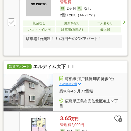
管理費-
2ヶ月
なし
2
2階 / 2DK（44.71m
）
礼金なし
更新料なし
二人暮らし
バス・トイレ別
駐車場(近隣含)
最上階
駐車場1台無料！！4万円台の2DKアパート！
エルディム大下ＩＩ
賃貸アパート
可部線 河戸帆待川駅 徒歩9分
その他の交通
築36年4ヶ月 / 2階建
広島県広島市安佐北区亀山２丁
目
3.65
万円
管理費2,000円