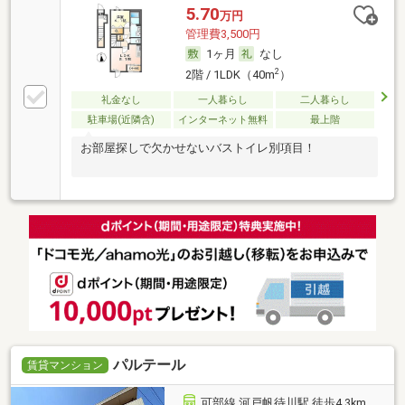
5.70
万円
管理費3,500円
1ヶ月
なし
2
2階 / 1LDK（40m
）
礼金なし
一人暮らし
二人暮らし
駐車場(近隣含)
インターネット無料
最上階
お部屋探しで欠かせないバストイレ別項目！
パルテール
賃貸マンション
可部線 河戸帆待川駅 徒歩4.3km