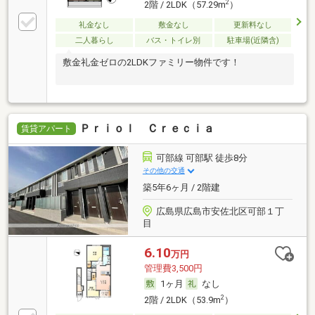
2
2階 / 2LDK（57.29m
）
礼金なし
敷金なし
更新料なし
二人暮らし
バス・トイレ別
駐車場(近隣含)
敷金礼金ゼロの2LDKファミリー物件です！
Ｐｒｉｏｌ Ｃｒｅｃｉａ
賃貸アパート
可部線 可部駅 徒歩8分
その他の交通
築5年6ヶ月 / 2階建
広島県広島市安佐北区可部１丁
目
6.10
万円
管理費3,500円
1ヶ月
なし
2
2階 / 2LDK（53.9m
）