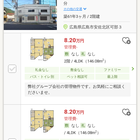
分
その他の交通
築61年3ヶ月 / 2階建
広島県広島市安佐北区可部３
8.20
万円
管理費-
なし
なし
2
2階 / 4LDK（146.08m
）
礼金なし
敷金なし
ファミリー
バス・トイレ別
ペット相談可
最上階
弊社グループ会社の管理物件です。お気軽にご相談く
ださいませ。
8.20
万円
管理費-
なし
なし
2
/ 4LDK（146.08m
）