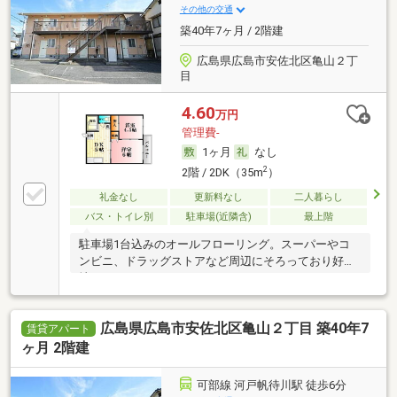
その他の交通
築40年7ヶ月 / 2階建
広島県広島市安佐北区亀山２丁
目
4.60
万円
管理費-
1ヶ月
なし
2
2階 / 2DK（35m
）
礼金なし
更新料なし
二人暮らし
バス・トイレ別
駐車場(近隣含)
最上階
駐車場1台込みのオールフローリング。スーパーやコ
ンビニ、ドラッグストアなど周辺にそろっており好立
地。
広島県広島市安佐北区亀山２丁目 築40年7
賃貸アパート
ヶ月 2階建
可部線 河戸帆待川駅 徒歩6分