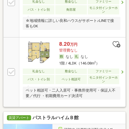
礼金なし
敷金なし
ファミリー
モニタ付インターホ
バス・トイレ別
角部屋
ン
☆地域情報に詳しい良和ハウスがサポート♪LINEで接
客もOK
8.20
万円
管理費なし
なし
なし
2
1階 / 4LDK（146.08m
）
礼金なし
敷金なし
ファミリー
モニタ付インターホ
バス・トイレ別
ペット相談可
ン
ペット相談可・二人入居可・事務所使用可・保証人不
要／代行 ・初期費用カード決済可
パストラルハイムＢ館
賃貸アパート