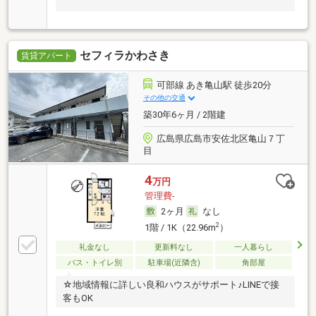
セフィラかわさき
賃貸アパート
可部線 あき亀山駅 徒歩20分
その他の交通
築30年6ヶ月 / 2階建
広島県広島市安佐北区亀山７丁
目
4
万円
管理費-
2ヶ月
なし
2
1階 / 1K（22.96m
）
礼金なし
更新料なし
一人暮らし
バス・トイレ別
駐車場(近隣含)
角部屋
☆地域情報に詳しい良和ハウスがサポート♪LINEで接
客もOK