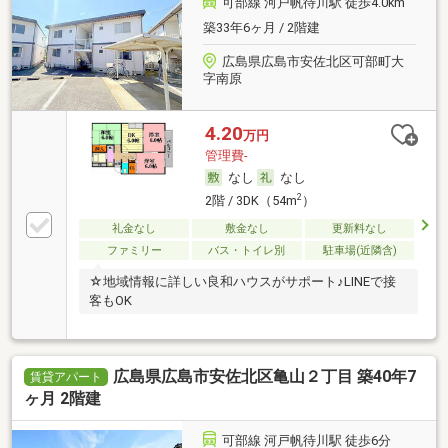
可部線 河戸帆待川駅 徒歩4.0km
築33年6ヶ月 / 2階建
広島県広島市安佐北区可部町大
字南原
4.20
万円
管理費-
なし
なし
2
2階 / 3DK（54m
）
礼金なし
敷金なし
更新料なし
ファミリー
バス・トイレ別
駐車場(近隣含)
☆地域情報に詳しい良和ハウスがサポート♪LINEで接
客もOK
広島県広島市安佐北区亀山２丁目 築40年7
賃貸アパート
ヶ月 2階建
可部線 河戸帆待川駅 徒歩6分