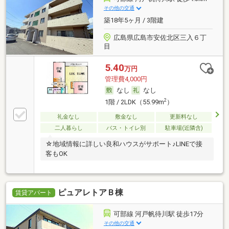
その他の交通
築18年5ヶ月 / 3階建
広島県広島市安佐北区三入６丁
目
5.40
万円
管理費4,000円
なし
なし
2
1階 / 2LDK（55.99m
）
礼金なし
敷金なし
更新料なし
二人暮らし
バス・トイレ別
駐車場(近隣含)
☆地域情報に詳しい良和ハウスがサポート♪LINEで接
客もOK
ピュアレトアＢ棟
賃貸アパート
可部線 河戸帆待川駅 徒歩17分
その他の交通