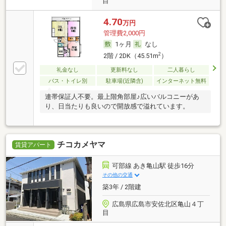
目
4.70
万円
管理費2,000円
1ヶ月
なし
2
2階 / 2DK（45.51m
）
礼金なし
更新料なし
二人暮らし
バス・トイレ別
駐車場(近隣含)
インターネット無料
連帯保証人不要。最上階角部屋♪広いバルコニーがあ
り、日当たりも良いので開放感で溢れています。
チコカメヤマ
賃貸アパート
可部線 あき亀山駅 徒歩16分
その他の交通
築3年 / 2階建
広島県広島市安佐北区亀山４丁
目