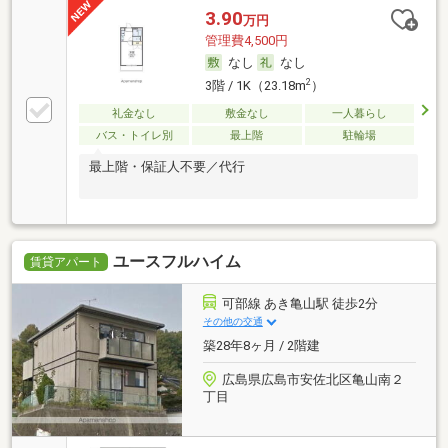
3.90
万円
管理費4,500円
なし
なし
2
3階 / 1K（23.18m
）
礼金なし
敷金なし
一人暮らし
バス・トイレ別
最上階
駐輪場
最上階・保証人不要／代行
ユースフルハイム
賃貸アパート
可部線 あき亀山駅 徒歩2分
その他の交通
築28年8ヶ月 / 2階建
広島県広島市安佐北区亀山南２
丁目