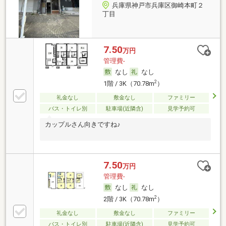
兵庫県神戸市兵庫区御崎本町２
丁目
7.50
万円
管理費-
なし
なし
2
1階 / 3K（70.78m
）
礼金なし
敷金なし
ファミリー
バス・トイレ別
駐車場(近隣含)
見学予約可
カップルさん向きですね♪
7.50
万円
管理費-
なし
なし
2
2階 / 3K（70.78m
）
礼金なし
敷金なし
ファミリー
バス・トイレ別
駐車場(近隣含)
見学予約可