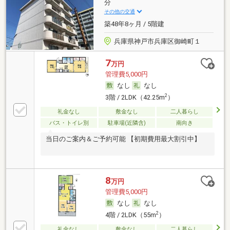
分
その他の交通
築48年8ヶ月 / 5階建
兵庫県神戸市兵庫区御崎町１
7
万円
管理費5,000円
なし
なし
2
3階 / 2LDK（42.25m
）
礼金なし
敷金なし
二人暮らし
バス・トイレ別
駐車場(近隣含)
南向き
当日のご案内＆ご予約可能 【初期費用最大割引中】
8
万円
管理費5,000円
なし
なし
2
4階 / 2LDK（55m
）
礼金なし
敷金なし
二人暮らし