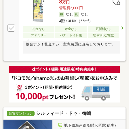
8
万円
管理費5,000円
なし
なし
2
4階 / 3LDK（55m
）
礼金なし
敷金なし
更新料なし
ファミリー
バス・トイレ別
駐車場(近隣含)
敷金ナシ！礼金ナシ！室内綺麗に改装しております。
シルフィード・ドゥ・御崎
賃貸マンション
地下鉄海岸線 御崎公園駅 徒歩7