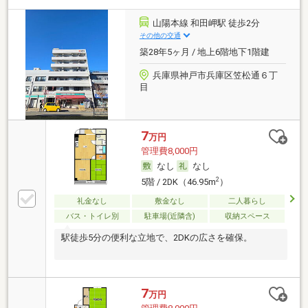
山陽本線 和田岬駅 徒歩2分
その他の交通
築28年5ヶ月 / 地上6階地下1階建
兵庫県神戸市兵庫区笠松通６丁
目
7
万円
管理費8,000円
なし
なし
2
5階 / 2DK（46.95m
）
礼金なし
敷金なし
二人暮らし
バス・トイレ別
駐車場(近隣含)
収納スペース
駅徒歩5分の便利な立地で、2DKの広さを確保。
7
万円