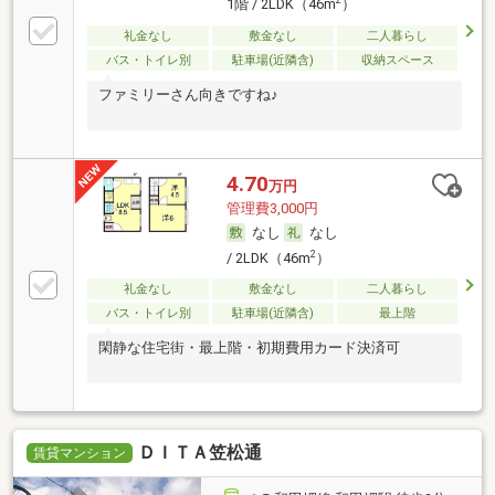
2
1階 / 2LDK（46m
）
礼金なし
敷金なし
二人暮らし
バス・トイレ別
駐車場(近隣含)
収納スペース
ファミリーさん向きですね♪
4.70
万円
管理費3,000円
なし
なし
2
/ 2LDK（46m
）
礼金なし
敷金なし
二人暮らし
バス・トイレ別
駐車場(近隣含)
最上階
閑静な住宅街・最上階・初期費用カード決済可
ＤＩＴＡ笠松通
賃貸マンション