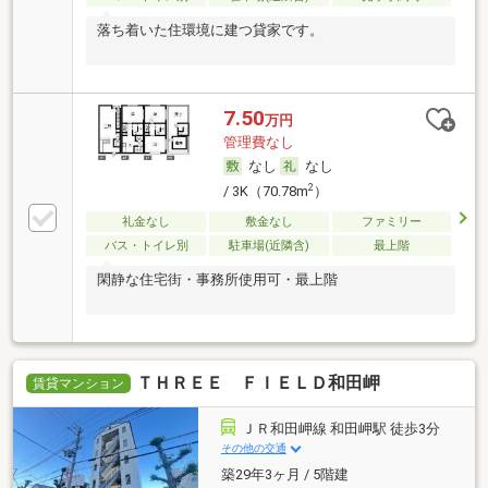
落ち着いた住環境に建つ貸家です。
7.50
万円
管理費なし
なし
なし
2
/ 3K（70.78m
）
礼金なし
敷金なし
ファミリー
バス・トイレ別
駐車場(近隣含)
最上階
閑静な住宅街・事務所使用可・最上階
ＴＨＲＥＥ ＦＩＥＬＤ和田岬
賃貸マンション
ＪＲ和田岬線 和田岬駅 徒歩3分
その他の交通
築29年3ヶ月 / 5階建