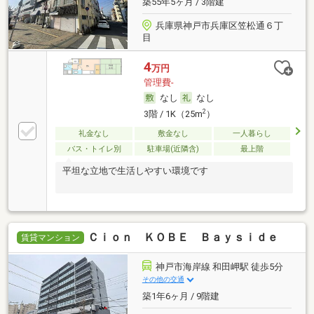
築55年5ヶ月 / 3階建
兵庫県神戸市兵庫区笠松通６丁
目
4
万円
管理費-
なし
なし
2
3階 / 1K（25m
）
礼金なし
敷金なし
一人暮らし
バス・トイレ別
駐車場(近隣含)
最上階
平坦な立地で生活しやすい環境です
Ｃｉｏｎ ＫＯＢＥ Ｂａｙｓｉｄｅ
賃貸マンション
神戸市海岸線 和田岬駅 徒歩5分
その他の交通
築1年6ヶ月 / 9階建