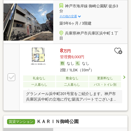
神戸市海岸線 御崎公園駅 徒歩3
分
その他の交通
築5年6ヶ月 / 3階建
兵庫県神戸市兵庫区浜中町１丁
目
8
万円
管理費8,000円
なし
なし
2
2階 / 1LDK（33m
）
礼金なし
敷金なし
更新料なし
一人暮らし
二人暮らし
バス・トイレ別
グランメール浜中町201号室をご紹介します。神戸市
兵庫区浜中町の立地に佇む築浅アパートでございま
す。
ＫＡＲＩＮ御崎公園
賃貸マンション