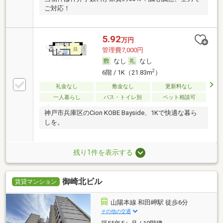
ご対応！
5.92
万円
管理費7,000円
なし
なし
2
6階 / 1K（21.83m
）
礼金なし
敷金なし
更新料なし
一人暮らし
バス・トイレ別
ペット相談可
神戸市兵庫区のCion KOBE Bayside、1Kで快適な暮ら
しを。
残り1件を表示する
御崎北ビル
賃貸マンション
山陽本線 和田岬駅 徒歩6分
その他の交通