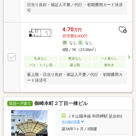
日当り良好・保証人不要／代行 ・初期費用カード決済
可
4.70
万円
管理費8,000円
なし
なし
2
6階 / 1K（25.06m
）
礼金なし
敷金なし
一人暮らし
バス・トイレ別
最上階
南向き
最上階・日当り良好・保証人不要／代行 ・初期費用カ
ード決済可
御崎本町２丁目一棟ビル
賃貸一戸建て
ＪＲ山陽本線 和田岬駅 徒歩8分
その他の交通
築56年1ヶ月 / 3階建