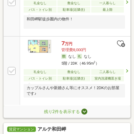
礼金なし
敷金なし
一人暮らし
バス・トイレ別
駐車場(近隣含)
最上階
和田岬駅徒歩圏内の物件！
7
万円
管理費8,000円
なし
なし
2
5階 / 2DK（46.95m
）
礼金なし
敷金なし
二人暮らし
バス・トイレ別
駐車場(近隣含)
室内洗濯機置き場
カップルさんや新婚さん等にオススメ！2DKのお部屋
です♪
残り2件を表示する
アルテ和田岬
賃貸マンション