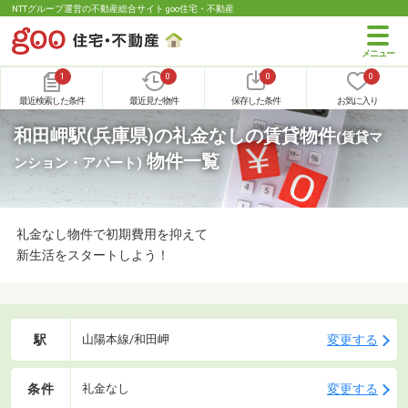
NTTグループ運営の不動産総合サイト goo住宅・不動産
1
0
0
0
最近検索した条件
最近見た物件
保存した条件
お気に入り
和田岬駅(兵庫県)の礼金なしの賃貸物件
(賃貸マ
物件一覧
ンション・アパート)
礼金なし物件で初期費用を抑えて
新生活をスタートしよう！
駅
変更する
山陽本線/和田岬
条件
変更する
礼金なし