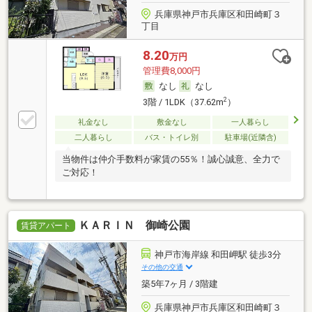
兵庫県神戸市兵庫区和田崎町３
丁目
8.20
万円
管理費8,000円
なし
なし
2
3階 / 1LDK（37.62m
）
礼金なし
敷金なし
一人暮らし
二人暮らし
バス・トイレ別
駐車場(近隣含)
当物件は仲介手数料が家賃の55％！誠心誠意、全力で
ご対応！
ＫＡＲＩＮ 御崎公園
賃貸アパート
神戸市海岸線 和田岬駅 徒歩3分
その他の交通
築5年7ヶ月 / 3階建
兵庫県神戸市兵庫区和田崎町３