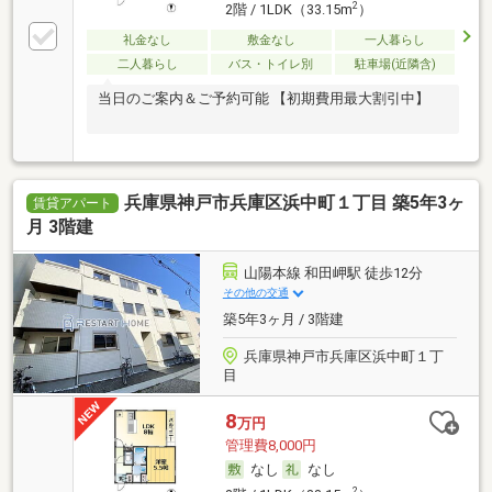
2
2階 / 1LDK（33.15m
）
礼金なし
敷金なし
一人暮らし
二人暮らし
バス・トイレ別
駐車場(近隣含)
当日のご案内＆ご予約可能 【初期費用最大割引中】
兵庫県神戸市兵庫区浜中町１丁目 築5年3ヶ
賃貸アパート
月 3階建
山陽本線 和田岬駅 徒歩12分
その他の交通
築5年3ヶ月 / 3階建
兵庫県神戸市兵庫区浜中町１丁
目
8
万円
管理費8,000円
なし
なし
2