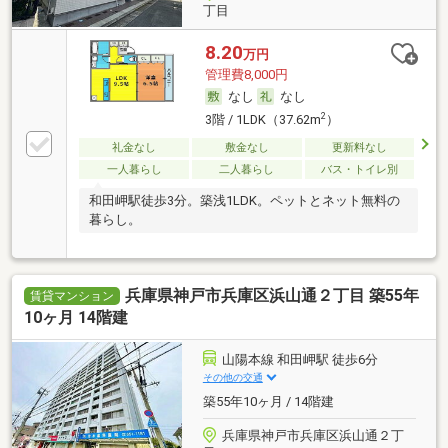
丁目
8.20
万円
管理費8,000円
なし
なし
2
3階 / 1LDK（37.62m
）
礼金なし
敷金なし
更新料なし
一人暮らし
二人暮らし
バス・トイレ別
和田岬駅徒歩3分。築浅1LDK。ペットとネット無料の
暮らし。
兵庫県神戸市兵庫区浜山通２丁目 築55年
賃貸マンション
10ヶ月 14階建
山陽本線 和田岬駅 徒歩6分
その他の交通
築55年10ヶ月 / 14階建
兵庫県神戸市兵庫区浜山通２丁