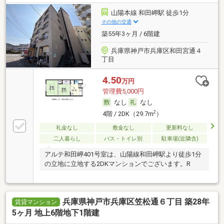
山陽本線 和田岬駅 徒歩1分
その他の交通
築55年3ヶ月 / 6階建
兵庫県神戸市兵庫区和田宮通４
丁目
4.50
万円
管理費5,000円
なし
なし
2
4階 / 2DK（29.7m
）
礼金なし
敷金なし
更新料なし
二人暮らし
バス・トイレ別
駐車場(近隣含)
アルテ和田岬401号室は、山陽線和田岬駅より徒歩1分
の立地に立地する2DKマンションでございます。R
兵庫県神戸市兵庫区笠松通６丁目 築28年
賃貸マンション
5ヶ月 地上6階地下1階建