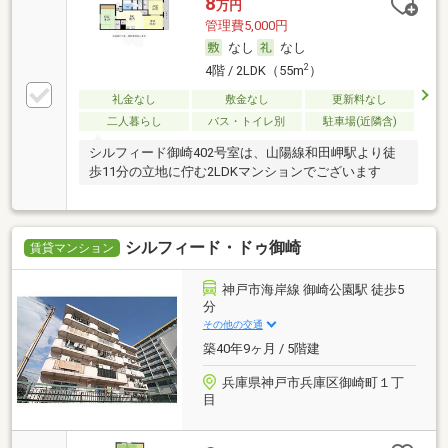
8
万円
管理費5,000円
なし
なし
2
4階 / 2LDK（55m
）
礼金なし
敷金なし
更新料なし
二人暮らし
バス・トイレ別
駐車場(近隣含)
シルフィード御崎402号室は、山陽線和田岬駅より徒
歩11分の立地に佇む2LDKマンションでございます
シルフィード・ドゥ御崎
賃貸マンション
神戸市海岸線 御崎公園駅 徒歩5
分
その他の交通
築40年9ヶ月 / 5階建
兵庫県神戸市兵庫区御崎町１丁
目