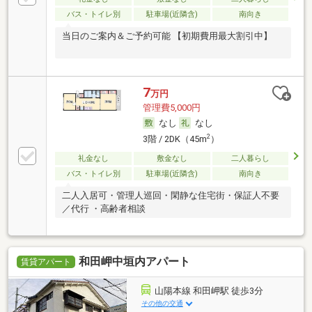
バス・トイレ別
駐車場(近隣含)
南向き
当日のご案内＆ご予約可能 【初期費用最大割引中】
7
万円
管理費5,000円
なし
なし
2
3階 / 2DK（45m
）
礼金なし
敷金なし
二人暮らし
バス・トイレ別
駐車場(近隣含)
南向き
二人入居可・管理人巡回・閑静な住宅街・保証人不要
／代行 ・高齢者相談
和田岬中垣内アパート
賃貸アパート
山陽本線 和田岬駅 徒歩3分
その他の交通