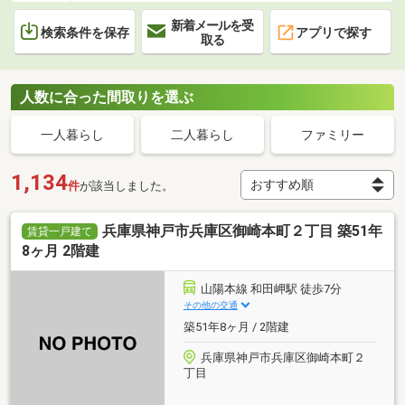
新着メールを受
検索条件を保存
アプリで探す
取る
人数に合った間取りを選ぶ
一人暮らし
二人暮らし
ファミリー
1,134
件
が該当しました。
兵庫県神戸市兵庫区御崎本町２丁目 築51年
賃貸一戸建て
8ヶ月 2階建
山陽本線 和田岬駅 徒歩7分
その他の交通
築51年8ヶ月 / 2階建
兵庫県神戸市兵庫区御崎本町２
丁目