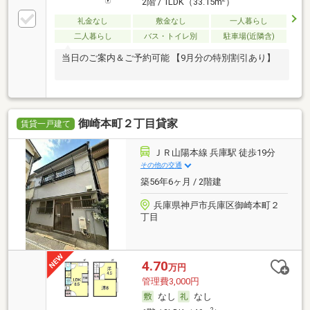
2階 / 1LDK（33.15m
）
礼金なし
敷金なし
一人暮らし
二人暮らし
バス・トイレ別
駐車場(近隣含)
当日のご案内＆ご予約可能 【9月分の特別割引あり】
御崎本町２丁目貸家
賃貸一戸建て
ＪＲ山陽本線 兵庫駅 徒歩19分
その他の交通
築56年6ヶ月 / 2階建
兵庫県神戸市兵庫区御崎本町２
丁目
4.70
万円
管理費3,000円
なし
なし