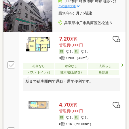
ＪＲ和田岬線 和田岬駅 徒歩2分
その他の交通
築28年5ヶ月 / 6階建
兵庫県神戸市兵庫区笠松通６
7.20
万円
管理費8,000円
なし
なし
2
3階 / 2DK（42m
）
礼金なし
敷金なし
二人暮らし
バス・トイレ別
駐車場(近隣含)
角部屋
駅まで徒歩圏内で通勤・通学便利です。
4.70
万円
管理費8,000円
なし
なし
2
6階 / 1K（25.06m
）