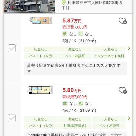
兵庫県神戸市兵庫区御崎本町３
丁目
5.87
万円
管理費7,000円
なし
なし
2
3階 / 1K（21.09m
）
礼金なし
敷金なし
一人暮らし
バス・トイレ別
ペット相談可
インターネット無料
最寄り駅まで徒歩5分！単身者さんにオススメ1Kです
☆
5.80
万円
管理費7,000円
なし
なし
2
4階 / 1K（21.09m
）
礼金なし
敷金なし
一人暮らし
バス・トイレ別
駐車場(近隣含)
ペット相談可
当物件は仲介手数料が家賃の55％！誠心誠意、全力で