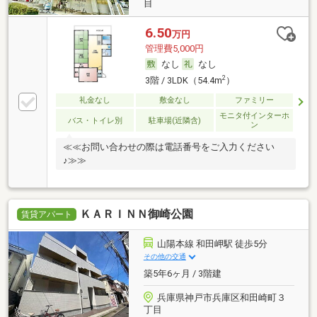
目
6.50
万円
管理費5,000円
なし
なし
2
3階 / 3LDK（54.4m
）
礼金なし
敷金なし
ファミリー
モニタ付インターホ
バス・トイレ別
駐車場(近隣含)
ン
≪≪お問い合わせの際は電話番号をご入力ください
♪≫≫
ＫＡＲＩＮＮ御崎公園
賃貸アパート
山陽本線 和田岬駅 徒歩5分
その他の交通
築5年6ヶ月 / 3階建
兵庫県神戸市兵庫区和田崎町３
丁目