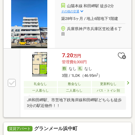
山陽本線 和田岬駅 徒歩2分
その他の交通
築28年5ヶ月 / 地上6階地下1階建
兵庫県神戸市兵庫区笠松通６丁
目
7.20
万円
管理費8,000円
なし
なし
2
3階 / 1LDK（46.95m
）
礼金なし
敷金なし
更新料なし
一人暮らし
二人暮らし
バス・トイレ別
JR和田岬駅、市営地下鉄海岸線和田岬駅どちらも徒歩
3分の駅近物件！！
グランメール浜中町
賃貸アパート