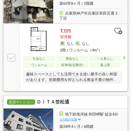
築63年8ヶ月 / 2階建
兵庫県神戸市兵庫区和田宮通３
丁目
1
万円
管理費-
なし
なし
2
2階 / ワンルーム（9m
）
礼金なし
敷金なし
一人暮らし
ワンルーム
駐車場(近隣含)
最上階
趣味スペースとしても活用できる使い勝手の良い和室
があります。初期費用を抑えられる敷金不要の物件で
す。
ＤＩＴＡ笠松通
賃貸マンション
地下鉄海岸線 和田岬駅 徒歩4分
その他の交通
築28年4ヶ月 / 6階建