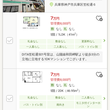
兵庫県神戸市兵庫区笠松通６
7
万円
管理費8,000円
なし
なし
2
5階 / 1LDK（41m
）
礼金なし
敷金なし
更新料なし
一人暮らし
二人暮らし
バス・トイレ別
DITA笠松通501号室は、山陽線和田岬駅より徒歩3分の
立地に立地する1DKマンションでございます。
7
万円
管理費8,000円
なし
なし
2
5階 / 2DK（46.95m
）
礼金なし
敷金なし
二人暮らし
モニタ付インターホ
バス・トイレ別
南向き
ン