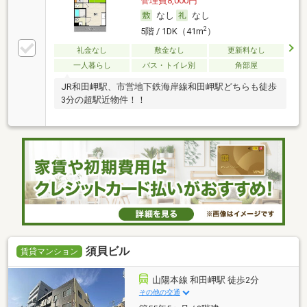
管理費8,000円
なし
なし
2
5階 / 1DK（41m
）
礼金なし
敷金なし
更新料なし
一人暮らし
バス・トイレ別
角部屋
JR和田岬駅、市営地下鉄海岸線和田岬駅どちらも徒歩
3分の超駅近物件！！
須貝ビル
賃貸マンション
山陽本線 和田岬駅 徒歩2分
その他の交通