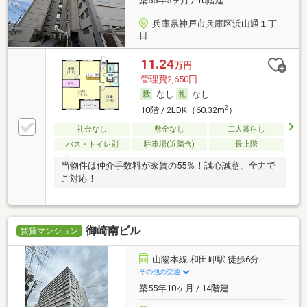
築55年5ヶ月 / 10階建
兵庫県神戸市兵庫区浜山通１丁
目
11.24
万円
管理費2,650円
なし
なし
2
10階 / 2LDK（60.32m
）
礼金なし
敷金なし
二人暮らし
バス・トイレ別
駐車場(近隣含)
最上階
当物件は仲介手数料が家賃の55％！誠心誠意、全力で
ご対応！
御崎南ビル
賃貸マンション
山陽本線 和田岬駅 徒歩6分
その他の交通
築55年10ヶ月 / 14階建