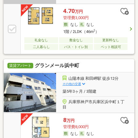
4.70
万円
管理費3,000円
なし
なし
2
1階 / 2LDK（46m
）
礼金なし
敷金なし
更新料なし
二人暮らし
バス・トイレ別
ペット相談可
グランメール浜中町
賃貸アパート
山陽本線 和田岬駅 徒歩12分
その他の交通
築5年3ヶ月 / 3階建
兵庫県神戸市兵庫区浜中町１丁
目
8
万円
管理費8,000円
なし
なし