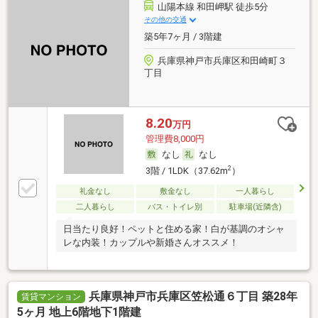
山陽本線 和田岬駅 徒歩5分
その他の交通
築5年7ヶ月 / 3階建
兵庫県神戸市兵庫区和田崎町３
丁目
8.20
万円
管理費8,000円
なし
なし
2
3階 / 1LDK（37.62m
）
礼金なし
敷金なし
一人暮らし
二人暮らし
バス・トイレ別
駐車場(近隣含)
日当たり良好！ペットと住める家！白が基調のオシャ
レな内装！カップルや新婚さんオススメ！
兵庫県神戸市兵庫区笠松通６丁目 築28年
賃貸マンション
5ヶ月 地上6階地下1階建