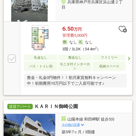
兵庫県神戸市兵庫区浜山通２丁
目
6.50
万円
管理費5,000円
なし
なし
2
3階 / 3LDK（54.4m
）
礼金なし
敷金なし
ファミリー
モニタ付インターホ
バス・トイレ別
収納スペース
ン
敷金・礼金0円物件！！初月家賃無料キャンペーン
中！初期費用10万円以下でご入居可能です♪
ＫＡＲＩＮ御崎公園
賃貸アパート
山陽本線 和田岬駅 徒歩5分
その他の交通
築5年7ヶ月 / 3階建