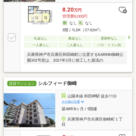
8.20
万円
管理費8,000円
なし
なし
2
3階 / 1LDK（37.62m
）
礼金なし
敷金なし
更新料なし
一人暮らし
二人暮らし
バス・トイレ別
兵庫県神戸市兵庫区和田崎町に位置するKARINN御崎公
園302号室は、2021年3月に竣工した築浅の
シルフィード御崎
賃貸マンション
山陽本線 和田岬駅 徒歩11分
その他の交通
築48年8ヶ月 / 5階建
兵庫県神戸市兵庫区御崎町１丁
目