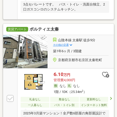
3点セパレートです。 バス・トイレ・洗面台独立、2
口ガスコンロのシステムキッチン。
ポルティエ太秦
賃貸アパート
山陰本線 太秦駅 徒歩9分
その他の交通
築1年6ヶ月 / 3階建
京都府京都市右京区太秦乾町
6.10
万円
管理費4,000円
なし
なし
2
1階 / 1DK（25.34m
）
礼金なし
敷金なし
更新料なし
一人暮らし
バス・トイレ別
インターネット無料
2025年3月築マンション！全戸数6部屋の角部屋設計で