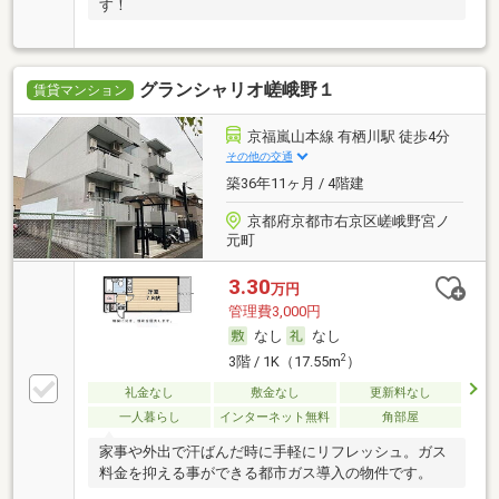
す！
グランシャリオ嵯峨野１
賃貸マンション
京福嵐山本線 有栖川駅 徒歩4分
その他の交通
築36年11ヶ月 / 4階建
京都府京都市右京区嵯峨野宮ノ
元町
3.30
万円
管理費3,000円
なし
なし
2
3階 / 1K（17.55m
）
礼金なし
敷金なし
更新料なし
一人暮らし
インターネット無料
角部屋
家事や外出で汗ばんだ時に手軽にリフレッシュ。ガス
料金を抑える事ができる都市ガス導入の物件です。