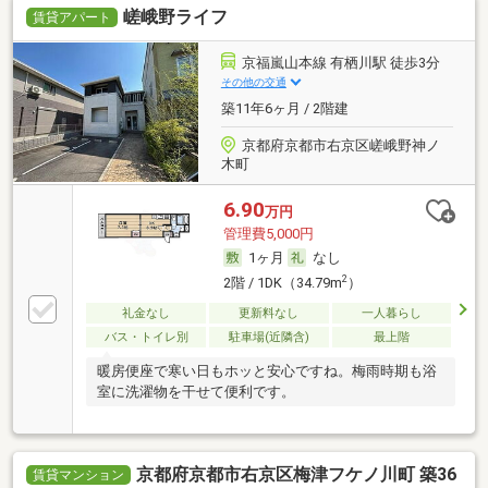
嵯峨野ライフ
賃貸アパート
京福嵐山本線 有栖川駅 徒歩3分
その他の交通
築11年6ヶ月 / 2階建
京都府京都市右京区嵯峨野神ノ
木町
6.90
万円
管理費5,000円
1ヶ月
なし
2
2階 / 1DK（34.79m
）
礼金なし
更新料なし
一人暮らし
バス・トイレ別
駐車場(近隣含)
最上階
暖房便座で寒い日もホッと安心ですね。梅雨時期も浴
室に洗濯物を干せて便利です。
京都府京都市右京区梅津フケノ川町 築36
賃貸マンション