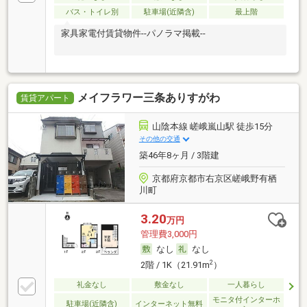
バス・トイレ別
駐車場(近隣含)
最上階
家具家電付賃貸物件--パノラマ掲載--
メイフラワー三条ありすがわ
賃貸アパート
山陰本線 嵯峨嵐山駅 徒歩15分
その他の交通
築46年8ヶ月 / 3階建
京都府京都市右京区嵯峨野有栖
川町
3.20
万円
管理費3,000円
なし
なし
2
2階 / 1K（21.91m
）
礼金なし
敷金なし
一人暮らし
モニタ付インターホ
駐車場(近隣含)
インターネット無料