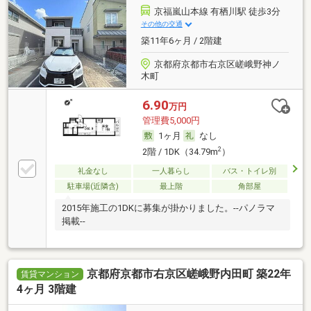
京福嵐山本線 有栖川駅 徒歩3分
その他の交通
築11年6ヶ月 / 2階建
京都府京都市右京区嵯峨野神ノ
木町
6.90
万円
管理費5,000円
1ヶ月
なし
2
2階 / 1DK（34.79m
）
礼金なし
一人暮らし
バス・トイレ別
駐車場(近隣含)
最上階
角部屋
2015年施工の1DKに募集が掛かりました。--パノラマ
掲載--
京都府京都市右京区嵯峨野内田町 築22年
賃貸マンション
4ヶ月 3階建