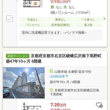
管理費2,000円
なし
なし
2
3階 / ワンルーム（17.01m
）
礼金なし
敷金なし
一人暮らし
ワンルーム
駐車場(近隣含)
最上階
室内に洗濯機設置できます。--パノラマ掲載--
京都府京都市右京区嵯峨広沢南下馬野町
賃貸マンション
築47年10ヶ月 6階建
山陰本線 太秦駅 徒歩10分
その他の交通
築47年10ヶ月 / 6階建
京都府京都市右京区嵯峨広沢南
下馬野町
7.20
万円