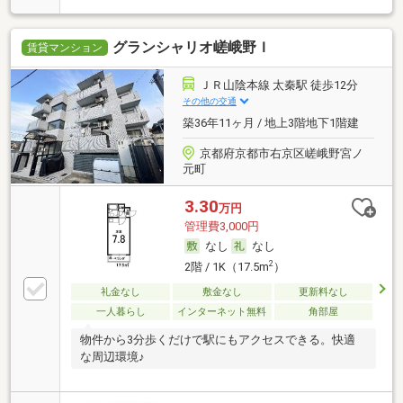
グランシャリオ嵯峨野Ｉ
賃貸マンション
ＪＲ山陰本線 太秦駅 徒歩12分
その他の交通
築36年11ヶ月 / 地上3階地下1階建
京都府京都市右京区嵯峨野宮ノ
元町
3.30
万円
管理費3,000円
なし
なし
2
2階 / 1K（17.5m
）
礼金なし
敷金なし
更新料なし
一人暮らし
インターネット無料
角部屋
物件から3分歩くだけで駅にもアクセスできる。快適
な周辺環境♪