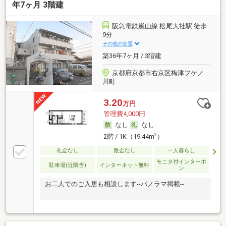
年7ヶ月 3階建
阪急電鉄嵐山線 松尾大社駅 徒歩
9分
その他の交通
築36年7ヶ月 / 3階建
京都府京都市右京区梅津フケノ
川町
3.20
万円
管理費4,000円
なし
なし
2
2階 / 1K（19.44m
）
礼金なし
敷金なし
一人暮らし
モニタ付インターホ
駐車場(近隣含)
インターネット無料
ン
お二人でのご入居も相談します--パノラマ掲載--