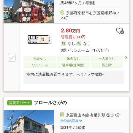
築45年2ヶ月 / 3階建
京都府京都市右京区嵯峨野神ノ
木町
2.80
万円
管理費2,000円
なし
なし
2
3階 / ワンルーム（17.01m
）
礼金なし
敷金なし
一人暮らし
ワンルーム
駐車場(近隣含)
最上階
室内に洗濯機設置できます。--パノラマ掲載--
フロールさがの
賃貸アパート
京福嵐山本線 有栖川駅 徒歩1分
その他の交通
築31年 / 2階建