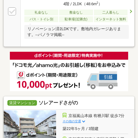
2
4階 / 2LDK（48.6m
）
礼金なし
敷金なし
二人暮らし
バス・トイレ別
駐車場(近隣含)
インターネット無料
リノベーション済2LDKです。敷地内ガレージありま
す。--パノラマ掲載--
ソレアードさがの
賃貸マンション
京福嵐山本線 有栖川駅 徒歩7分
その他の交通
築22年5ヶ月 / 3階建