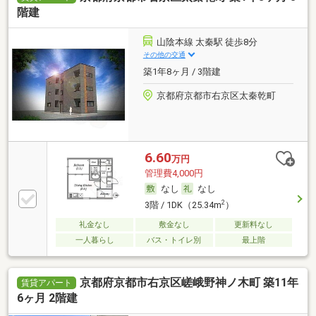
階建
山陰本線 太秦駅 徒歩8分
その他の交通
築1年8ヶ月 / 3階建
京都府京都市右京区太秦乾町
6.60
万円
管理費4,000円
なし
なし
2
3階 / 1DK（25.34m
）
礼金なし
敷金なし
更新料なし
一人暮らし
バス・トイレ別
最上階
京都府京都市右京区嵯峨野神ノ木町 築11年
賃貸アパート
6ヶ月 2階建