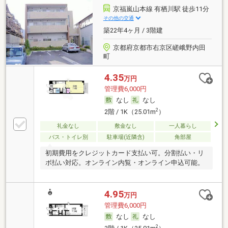
京福嵐山本線 有栖川駅 徒歩11分
その他の交通
築22年4ヶ月 / 3階建
京都府京都市右京区嵯峨野内田
町
4.35
万円
管理費6,000円
なし
なし
2
2階 / 1K（25.01m
）
礼金なし
敷金なし
一人暮らし
バス・トイレ別
駐車場(近隣含)
角部屋
初期費用をクレジットカード支払い可。分割払い・リ
ボ払い対応。オンライン内覧・オンライン申込可能。
4.95
万円
管理費6,000円
なし
なし
2