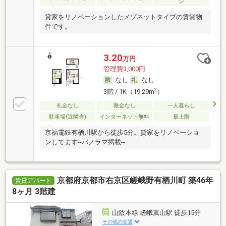
ン
貸家をリノベーションしたメゾネットタイプの賃貸物
件です。
3.20
万円
管理費3,000円
なし
なし
2
3階 / 1K（19.29m
）
礼金なし
敷金なし
一人暮らし
駐車場(近隣含)
インターネット無料
最上階
京福電鉄有栖川駅から徒歩5分。貸家をリノベーショ
ンしてます--パノラマ掲載--
京都府京都市右京区嵯峨野有栖川町 築46年
賃貸アパート
8ヶ月 3階建
山陰本線 嵯峨嵐山駅 徒歩15分
その他の交通