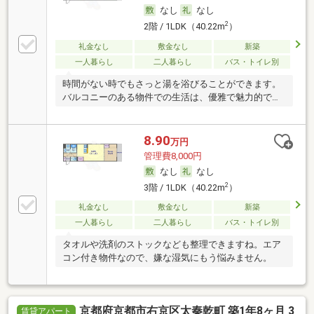
なし
なし
2
2階 / 1LDK（40.22m
）
礼金なし
敷金なし
新築
一人暮らし
二人暮らし
バス・トイレ別
時間がない時でもさっと湯を浴びることができます。
バルコニーのある物件での生活は、優雅で魅力的で
す。
8.90
万円
管理費8,000円
なし
なし
2
3階 / 1LDK（40.22m
）
礼金なし
敷金なし
新築
一人暮らし
二人暮らし
バス・トイレ別
タオルや洗剤のストックなども整理できますね。エア
コン付き物件なので、嫌な湿気にもう悩みません。
京都府京都市右京区太秦乾町 築1年8ヶ月 3
賃貸アパート