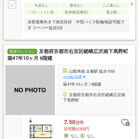
礼金なし
敷金なし
二人暮らし
バス・トイレ別
駐車場(近隣含)
最上階
全部屋東向きで採光良好 中型バイク駐輪相談可能で
す スーパー徒歩2分
京都府京都市右京区嵯峨広沢南下馬野町
賃貸マンション
築47年10ヶ月 6階建
山陰本線 太秦駅 徒歩10分
その他の交通
築47年10ヶ月 / 6階建
京都府京都市右京区嵯峨広沢南
下馬野町
7.50
万円
管理費6,000円
なし
なし