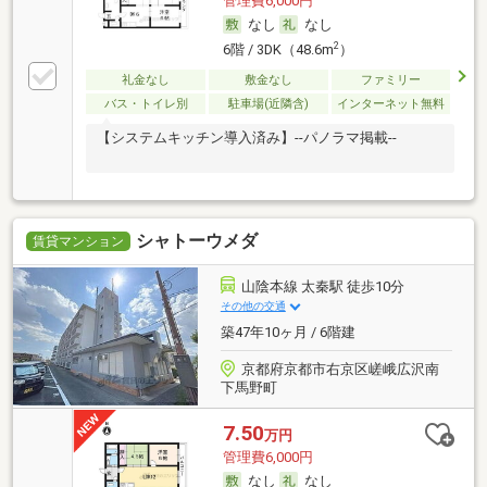
管理費6,000円
なし
なし
2
6階 / 3DK（48.6m
）
礼金なし
敷金なし
ファミリー
バス・トイレ別
駐車場(近隣含)
インターネット無料
【システムキッチン導入済み】--パノラマ掲載--
シャトーウメダ
賃貸マンション
山陰本線 太秦駅 徒歩10分
その他の交通
築47年10ヶ月 / 6階建
京都府京都市右京区嵯峨広沢南
下馬野町
7.50
万円
管理費6,000円
なし
なし