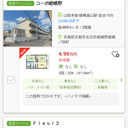
コ―ポ嵯峨野
賃貸マンション
山陰本線 嵯峨嵐山駅 徒歩15分
その他の交通
築48年6ヶ月 / 3階建
京都府京都市右京区嵯峨野嵯峨
ノ段町
4.90
万円
管理費-
なし
なし
2
2階 / 2DK（41.94m
）
礼金なし
敷金なし
二人暮らし
バス・トイレ別
駐車場(近隣含)
駐輪場
この賃料で2ＤＫです。--パノラマ掲載--
Ｆｌｅｕｒ２
賃貸アパート