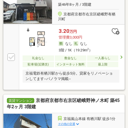
築46年8ヶ月 / 3階建
京都府京都市右京区嵯峨野有栖
川町
3.20
万円
管理費3,000円
なし
なし
2
3階 / 1K（19.29m
）
礼金なし
敷金なし
一人暮らし
駐車場(近隣含)
インターネット無料
最上階
京福電鉄有栖川駅から徒歩5分。貸家をリノベーショ
ンしてます--パノラマ掲載--
京都府京都市右京区嵯峨野神ノ木町 築45
賃貸マンション
年2ヶ月 3階建
京福嵐山本線 有栖川駅 徒歩1分
その他の交通