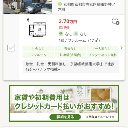
京都府京都市右京区嵯峨野神ノ
木町
3.70
万円
管理費-
なし
なし
2
1階 / ワンルーム（17m
）
礼金なし
敷金なし
一人暮らし
ワンルーム
駐車場(近隣含)
インターネット無料
敷金、礼金、更新料無し。京都嵯峨芸術大学まで徒歩
12分--パノラマ掲載--