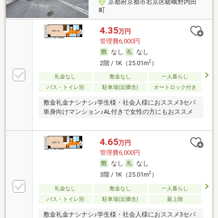
京都府京都市右京区嵯峨野内田
町
4.35
万円
管理費6,000円
なし
なし
2
2階 / 1K（25.01m
）
礼金なし
敷金なし
一人暮らし
バス・トイレ別
駐車場(近隣含)
オートロック付き
敷金礼金ナシナシ♪学生様・社会人様におススメ3セパ
単身向けマンション♪AL付きで女性の方にもおススメ
4.65
万円
管理費6,000円
なし
なし
2
3階 / 1K（25.01m
）
礼金なし
敷金なし
一人暮らし
バス・トイレ別
駐車場(近隣含)
最上階
敷金礼金ナシナシ♪学生様・社会人様におススメ3セパ