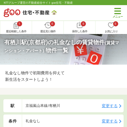
NTTグループ運営の不動産総合サイト goo住宅・不動産
1
0
0
0
最近検索した条件
最近見た物件
保存した条件
お気に入り
有栖川駅(京都府)の礼金なしの賃貸物件
(賃貸マ
物件一覧
ンション・アパート)
礼金なし物件で初期費用を抑えて
新生活をスタートしよう！
駅
変更する
京福嵐山本線/有栖川
条件
変更する
礼金なし