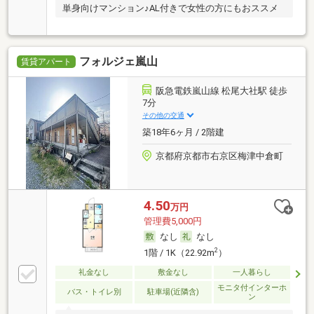
単身向けマンション♪AL付きで女性の方にもおススメ
フォルジェ嵐山
賃貸アパート
阪急電鉄嵐山線 松尾大社駅 徒歩
7分
その他の交通
築18年6ヶ月 / 2階建
京都府京都市右京区梅津中倉町
4.50
万円
管理費5,000円
なし
なし
2
1階 / 1K（22.92m
）
礼金なし
敷金なし
一人暮らし
モニタ付インターホ
バス・トイレ別
駐車場(近隣含)
ン