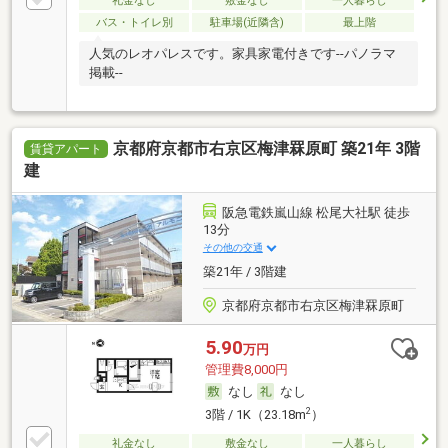
礼金なし
敷金なし
一人暮らし
バス・トイレ別
駐車場(近隣含)
最上階
人気のレオパレスです。家具家電付きです--パノラマ
掲載--
京都府京都市右京区梅津罧原町 築21年 3階
賃貸アパート
建
阪急電鉄嵐山線 松尾大社駅 徒歩
13分
その他の交通
築21年 / 3階建
京都府京都市右京区梅津罧原町
5.90
万円
管理費8,000円
なし
なし
2
3階 / 1K（23.18m
）
礼金なし
敷金なし
一人暮らし