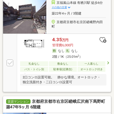
京福嵐山本線 有栖川駅 徒歩6分
その他の交通
築22年4ヶ月 / 3階建
京都府京都市右京区嵯峨野内田
町
4.35
万円
管理費6,000円
なし
なし
2
2階 / 1K（25.01m
）
礼金なし
敷金なし
一人暮らし
バス・トイレ別
駐車場(近隣含)
オートロック付き
2口コンロ設置可能。 静かな環境。オートロック・
独立洗面付き・二口コンロ設置可
京都府京都市右京区嵯峨広沢南下馬野町
賃貸マンション
築47年9ヶ月 6階建