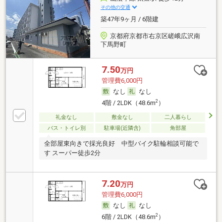
その他の交通
築47年9ヶ月 / 6階建
京都府京都市右京区嵯峨広沢南
下馬野町
7.50
万円
管理費6,000円
なし
なし
2
4階 / 2LDK（48.6m
）
礼金なし
敷金なし
二人暮らし
バス・トイレ別
駐車場(近隣含)
角部屋
全部屋東向きで採光良好 中型バイク駐輪相談可能で
す スーパー徒歩2分
7.20
万円
管理費6,000円
なし
なし
2
6階 / 2LDK（48.6m
）