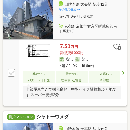
山陰本線 太秦駅 徒歩12分
その他の交通
築47年9ヶ月 / 6階建
京都府京都市右京区嵯峨広沢南
下馬野町
7.50
万円
管理費6,000円
なし
なし
2
4階 / 2LDK（48.6m
）
礼金なし
敷金なし
二人暮らし
バス・トイレ別
駐車場(近隣含)
角部屋
全部屋東向きで採光良好 中型バイク駐輪相談可能で
す スーパー徒歩2分
シャトーウメダ
賃貸マンション
山陰本線 太秦駅 徒歩12分