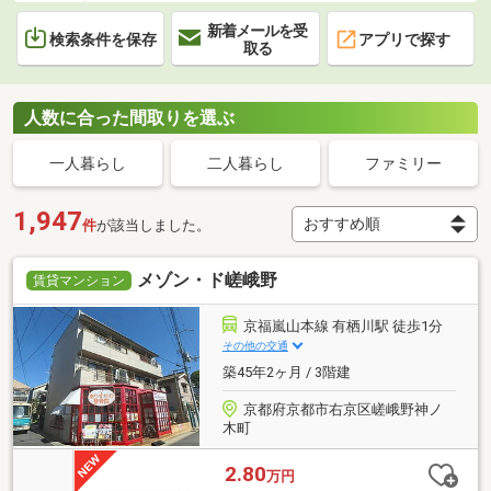
新着メールを受
検索条件を保存
アプリで探す
取る
人数に合った間取りを選ぶ
一人暮らし
二人暮らし
ファミリー
1,947
件
が該当しました。
メゾン・ド嵯峨野
賃貸マンション
京福嵐山本線 有栖川駅 徒歩1分
その他の交通
築45年2ヶ月 / 3階建
京都府京都市右京区嵯峨野神ノ
木町
2.80
万円