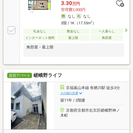
3.30
万円
管理費3,000円
なし
なし
2
3階 / 1K（17.55m
）
礼金なし
敷金なし
一人暮らし
インターネット無料
最上階
角部屋
角部屋・最上階
嵯峨野ライフ
賃貸アパート
京福嵐山本線 有栖川駅 徒歩3分
その他の交通
築11年 / 2階建
京都府京都市右京区嵯峨野神ノ
木町