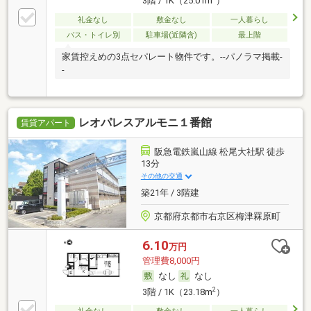
3階 / 1K（25.01m
）
礼金なし
敷金なし
一人暮らし
バス・トイレ別
駐車場(近隣含)
最上階
家賃控えめの3点セパレート物件です。--パノラマ掲載-
-
レオパレスアルモニ１番館
賃貸アパート
阪急電鉄嵐山線 松尾大社駅 徒歩
13分
その他の交通
築21年 / 3階建
京都府京都市右京区梅津罧原町
6.10
万円
管理費8,000円
なし
なし
2
3階 / 1K（23.18m
）