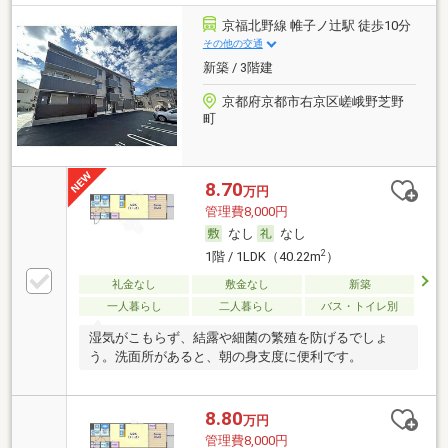
京福北野線 帷子ノ辻駅 徒歩10分
その他の交通
新築 / 3階建
京都府京都市右京区嵯峨野芝野
町
8.70
万円
管理費8,000円
なし
なし
2
1階 / 1LDK（40.22m
）
礼金なし
敷金なし
新築
一人暮らし
二人暮らし
バス・トイレ別
湿気がこもらず、結露や細菌の繁殖を防げるでしょ
う。洗面所があると、朝の身支度に便利です。
8.80
万円
管理費8,000円