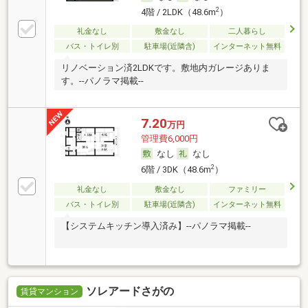
2
4階 / 2LDK（48.6m
）
礼金なし
敷金なし
二人暮らし
バス・トイレ別
駐車場(近隣含)
インターネット無料
リノベーション済2LDKです。敷地内ガレージありま
す。--パノラマ掲載--
7.20
万円
管理費6,000円
なし
なし
2
6階 / 3DK（48.6m
）
礼金なし
敷金なし
ファミリー
バス・トイレ別
駐車場(近隣含)
インターネット無料
【システムキッチン導入済み】--パノラマ掲載--
ソレアードさがの
賃貸マンション