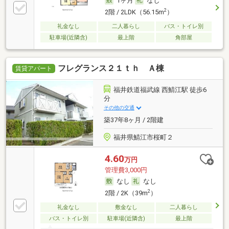
1ヶ月
なし
2
2階 / 2LDK（56.15m
）
礼金なし
二人暮らし
バス・トイレ別
駐車場(近隣含)
最上階
角部屋
フレグランス２１ｔｈ Ａ棟
賃貸アパート
福井鉄道福武線 西鯖江駅 徒歩6
分
その他の交通
築37年8ヶ月 / 2階建
福井県鯖江市桜町２
4.60
万円
管理費3,000円
なし
なし
2
2階 / 2K（39m
）
礼金なし
敷金なし
二人暮らし
バス・トイレ別
駐車場(近隣含)
最上階