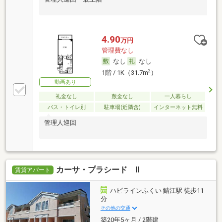
4.90
万円
管理費なし
なし
なし
2
1階 / 1K（31.7m
）
動画あり
礼金なし
敷金なし
一人暮らし
バス・トイレ別
駐車場(近隣含)
インターネット無料
管理人巡回
カーサ・プラシード Ⅱ
賃貸アパート
ハピラインふくい 鯖江駅 徒歩11
分
その他の交通
築20年5ヶ月 / 2階建