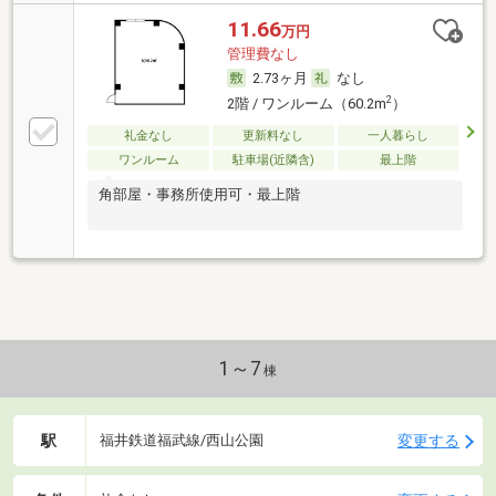
11.66
万円
管理費なし
2.73ヶ月
なし
2
2階 / ワンルーム（60.2m
）
礼金なし
更新料なし
一人暮らし
ワンルーム
駐車場(近隣含)
最上階
角部屋・事務所使用可・最上階
1～7
棟
駅
変更する
福井鉄道福武線/西山公園