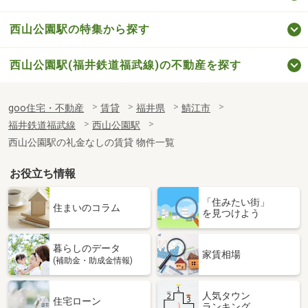
西山公園駅の特集から探す
西山公園駅(福井鉄道福武線)の不動産を探す
goo住宅・不動産
賃貸
福井県
鯖江市
福井鉄道福武線
西山公園駅
西山公園駅の礼金なしの賃貸 物件一覧
お役立ち情報
「住みたい街」
住まいのコラム
を見つけよう
暮らしのデータ
家賃相場
(補助金・助成金情報)
人気タウン
住宅ローン
ランキング