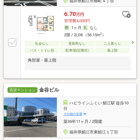
福井県鯖江市柳町４丁目
6.70
万円
管理費4,000円
1ヶ月
なし
2
2階 / 2LDK（56.15m
）
礼金なし
更新料なし
二人暮らし
バス・トイレ別
駐車場(近隣含)
最上階
角部屋・最上階
金谷ビル
賃貸マンション
ハピラインふくい 鯖江駅 徒歩10
分
その他の交通
築36年11ヶ月 / 2階建
福井県鯖江市東鯖江１丁目