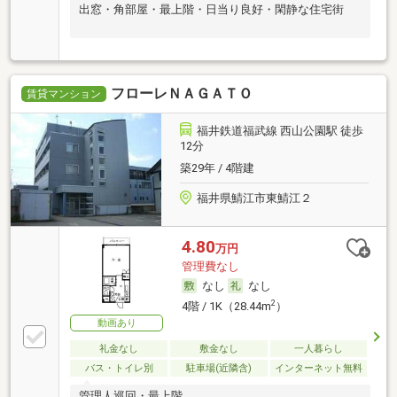
出窓・角部屋・最上階・日当り良好・閑静な住宅街
フローレＮＡＧＡＴＯ
賃貸マンション
福井鉄道福武線 西山公園駅 徒歩
12分
築29年 / 4階建
福井県鯖江市東鯖江２
4.80
万円
管理費なし
なし
なし
2
4階 / 1K（28.44m
）
動画あり
礼金なし
敷金なし
一人暮らし
バス・トイレ別
駐車場(近隣含)
インターネット無料
管理人巡回・最上階