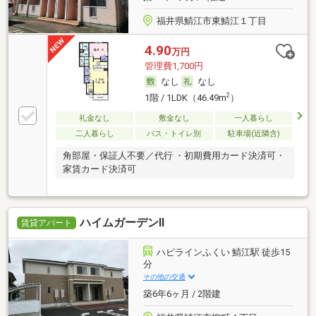
福井県鯖江市東鯖江１丁目
4.90
万円
管理費1,700円
なし
なし
2
1階 / 1LDK（46.49m
）
礼金なし
敷金なし
一人暮らし
二人暮らし
バス・トイレ別
駐車場(近隣含)
角部屋・保証人不要／代行 ・初期費用カード決済可・
家賃カード決済可
ハイムガーデンⅡ
賃貸アパート
ハピラインふくい 鯖江駅 徒歩15
分
その他の交通
築6年6ヶ月 / 2階建