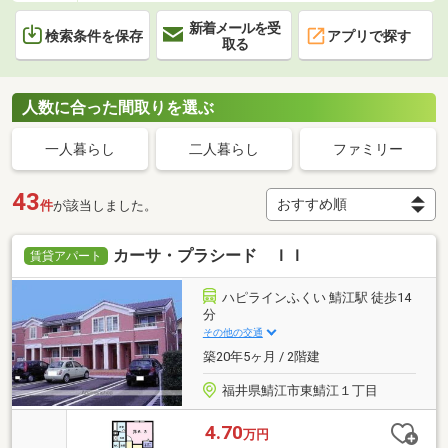
新着メールを受
検索条件を保存
アプリで探す
取る
人数に合った間取りを選ぶ
一人暮らし
二人暮らし
ファミリー
43
件
が該当しました。
カーサ・プラシード ＩＩ
賃貸アパート
ハピラインふくい 鯖江駅 徒歩14
分
その他の交通
築20年5ヶ月 / 2階建
福井県鯖江市東鯖江１丁目
4.70
万円