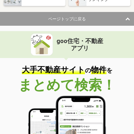
ページトップに戻る
goo住宅・不動産
アプリ
大手不動産サイト
物件
の
を
まとめて検索！