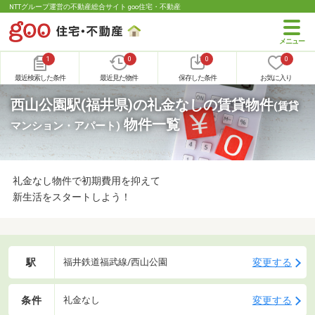
NTTグループ運営の不動産総合サイト goo住宅・不動産
1
0
0
0
最近検索した条件
最近見た物件
保存した条件
お気に入り
西山公園駅(福井県)の礼金なしの賃貸物件
(賃貸
物件一覧
マンション・アパート)
礼金なし物件で初期費用を抑えて
新生活をスタートしよう！
駅
変更する
福井鉄道福武線/西山公園
条件
変更する
礼金なし