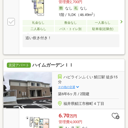
管理費2,700円
なし
なし
2
1階 / 1LDK（46.49m
）
礼金なし
敷金なし
一人暮らし
二人暮らし
バス・トイレ別
駐車場(近隣含)
追い炊き付き！
ハイムガーデンＩＩ
賃貸アパート
ハピラインふくい 鯖江駅 徒歩15
分
その他の交通
築6年6ヶ月 / 2階建
福井県鯖江市柳町４丁目
6.70
万円
管理費4,000円