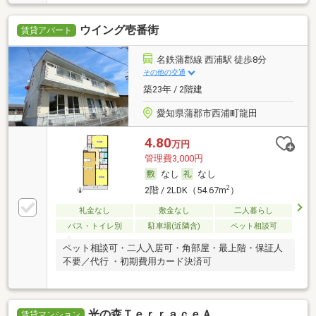
ウイング壱番街
賃貸アパート
名鉄蒲郡線 西浦駅 徒歩8分
その他の交通
築23年 / 2階建
愛知県蒲郡市西浦町龍田
4.80
万円
管理費3,000円
なし
なし
2
2階 / 2LDK（54.67m
）
礼金なし
敷金なし
二人暮らし
バス・トイレ別
駐車場(近隣含)
ペット相談可
ペット相談可・二人入居可・角部屋・最上階・保証人
不要／代行 ・初期費用カード決済可
光の森ＴｅｒｒａｃｅＡ
賃貸マンション