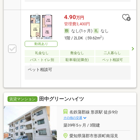
4.90
万円
管理費3,400円
なし(1ヶ月)
なし
2
1階 / 2LDK（59.62m
）
動画あり
礼金なし
敷金なし
二人暮らし
バス・トイレ別
駐車場(近隣含)
ペット相談可
ペット相談可
田中グリーンハイツ
賃貸マンション
名鉄蒲郡線 形原駅 徒歩9分
その他の交通
築39年5ヶ月 / 3階建
愛知県蒲郡市形原町南湿見