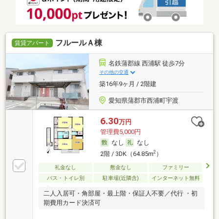
フルールＡ棟
賃貸アパート
名鉄蒲郡線 西浦駅 徒歩7分
その他の交通
築16年9ヶ月 / 2階建
愛知県蒲郡市西浦町宇渡
6.30
万円
管理費5,000円
なし
なし
2
2階 / 3DK（64.85m
）
礼金なし
敷金なし
ファミリー
バス・トイレ別
駐車場(近隣含)
インターネット無料
二人入居可・角部屋・最上階・保証人不要／代行 ・初
期費用カード決済可