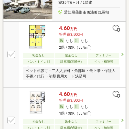
築25年6ヶ月 / 2階建
愛知県蒲郡市西浦町西馬相
4.60
万円
管理費3,500円
なし
なし
2
2階 / 3DK（55.9m
）
礼金なし
敷金なし
ファミリー
バス・トイレ別
駐車場(近隣含)
ペット相談可
ペット相談可・二人入居可・角部屋・最上階・保証人
不要／代行 ・初期費用カード決済可
4.60
万円
管理費3,500円
なし
なし
2
1階 / 3DK（55.9m
）
礼金なし
敷金なし
ファミリー
バス・トイレ別
駐車場(近隣含)
ペット相談可