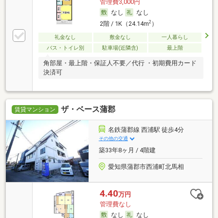
管理費3,000円
なし
なし
2
2階 / 1K（24.14m
）
礼金なし
敷金なし
一人暮らし
バス・トイレ別
駐車場(近隣含)
最上階
角部屋・最上階・保証人不要／代行 ・初期費用カード
決済可
ザ・ベース蒲郡
賃貸マンション
名鉄蒲郡線 西浦駅 徒歩4分
その他の交通
築33年8ヶ月 / 4階建
愛知県蒲郡市西浦町北馬相
4.40
万円
管理費なし
なし
なし