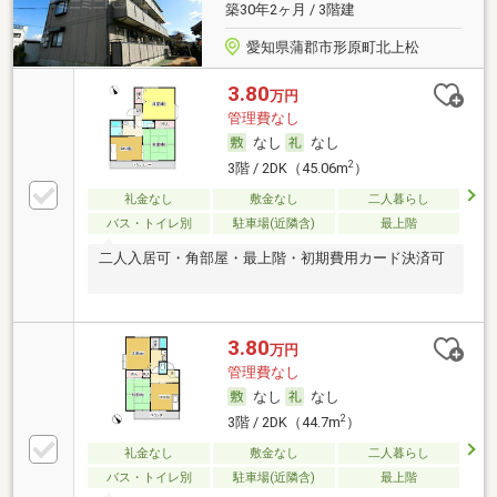
築30年2ヶ月 / 3階建
愛知県蒲郡市形原町北上松
3.80
万円
管理費なし
なし
なし
2
3階 / 2DK（45.06m
）
礼金なし
敷金なし
二人暮らし
バス・トイレ別
駐車場(近隣含)
最上階
二人入居可・角部屋・最上階・初期費用カード決済可
3.80
万円
管理費なし
なし
なし
2
3階 / 2DK（44.7m
）
礼金なし
敷金なし
二人暮らし
バス・トイレ別
駐車場(近隣含)
最上階