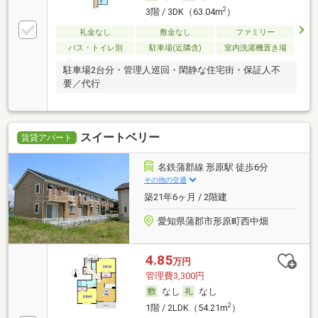
2
3階 / 3DK（63.04m
）
礼金なし
敷金なし
ファミリー
バス・トイレ別
駐車場(近隣含)
室内洗濯機置き場
駐車場2台分・管理人巡回・閑静な住宅街・保証人不
要／代行
スイートベリー
賃貸アパート
名鉄蒲郡線 形原駅 徒歩6分
その他の交通
築21年6ヶ月 / 2階建
愛知県蒲郡市形原町西中畑
4.85
万円
管理費3,300円
なし
なし
2
1階 / 2LDK（54.21m
）