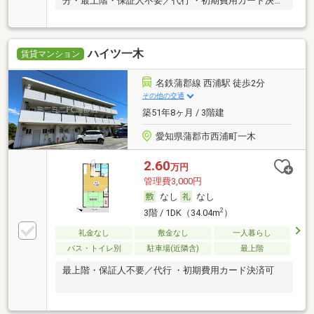
分・最上階・保証人不要／代行 ・初期費用カード決済
可
ハイツ一木
賃貸マンション
名鉄蒲郡線 西浦駅 徒歩2分
その他の交通
築51年8ヶ月 / 3階建
愛知県蒲郡市西浦町一木
2.60
万円
管理費3,000円
なし
なし
2
3階 / 1DK（34.04m
）
礼金なし
敷金なし
一人暮らし
バス・トイレ別
駐車場(近隣含)
最上階
最上階・保証人不要／代行 ・初期費用カード決済可