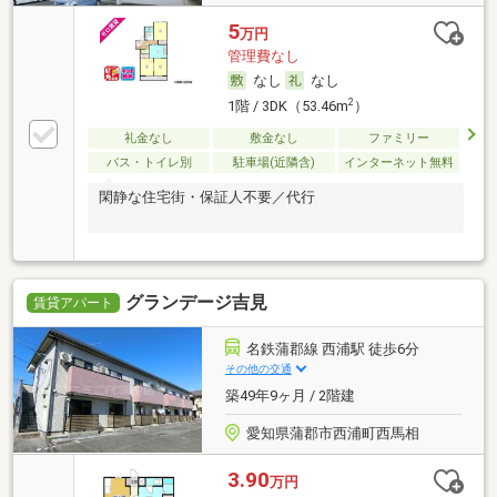
5
万円
管理費なし
なし
なし
2
1階 / 3DK（53.46m
）
礼金なし
敷金なし
ファミリー
バス・トイレ別
駐車場(近隣含)
インターネット無料
閑静な住宅街・保証人不要／代行
グランデージ吉見
賃貸アパート
名鉄蒲郡線 西浦駅 徒歩6分
その他の交通
築49年9ヶ月 / 2階建
愛知県蒲郡市西浦町西馬相
3.90
万円