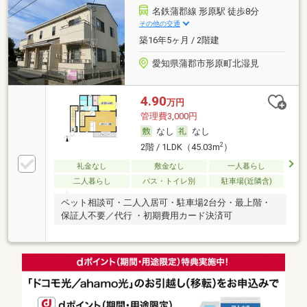
名鉄蒲郡線 形原駅 徒歩8分
その他の交通
築16年5ヶ月 / 2階建
愛知県蒲郡市形原町北湿見
4.90
万円
管理費3,000円
なし
なし
2
2階 / 1LDK（45.03m
）
礼金なし
敷金なし
一人暮らし
二人暮らし
バス・トイレ別
駐車場(近隣含)
ペット相談可・二人入居可・駐車場2台分・最上階・
保証人不要／代行 ・初期費用カード決済可