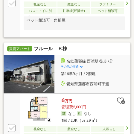
礼金なし
敷金なし
ファミリー
バス・トイレ別
駐車場(近隣含)
ペット相談可
ペット相談可・角部屋
フルール Ｂ棟
賃貸アパート
名鉄蒲郡線 西浦駅 徒歩7分
その他の交通
築16年9ヶ月 / 2階建
愛知県蒲郡市西浦町宇渡
6
万円
管理費5,000円
なし
なし
2
1階 / 2DK（53.29m
）
礼金なし
敷金なし
二人暮らし