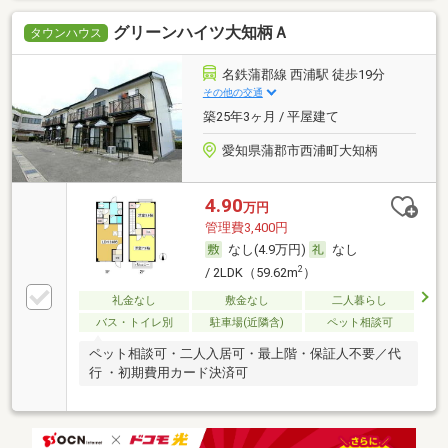
グリーンハイツ大知柄Ａ
タウンハウス
名鉄蒲郡線 西浦駅 徒歩19分
その他の交通
築25年3ヶ月 / 平屋建て
愛知県蒲郡市西浦町大知柄
4.90
万円
管理費3,400円
なし(4.9万円)
なし
2
/ 2LDK（59.62m
）
礼金なし
敷金なし
二人暮らし
バス・トイレ別
駐車場(近隣含)
ペット相談可
ペット相談可・二人入居可・最上階・保証人不要／代
行 ・初期費用カード決済可