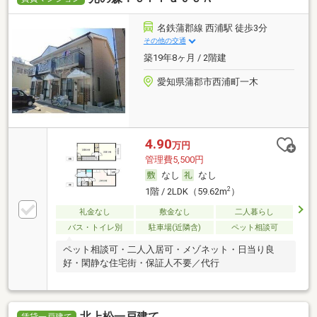
名鉄蒲郡線 西浦駅 徒歩3分
その他の交通
築19年8ヶ月 / 2階建
愛知県蒲郡市西浦町一木
4.90
万円
管理費5,500円
なし
なし
2
1階 / 2LDK（59.62m
）
礼金なし
敷金なし
二人暮らし
バス・トイレ別
駐車場(近隣含)
ペット相談可
ペット相談可・二人入居可・メゾネット・日当り良
好・閑静な住宅街・保証人不要／代行
北上松一戸建て
賃貸一戸建て