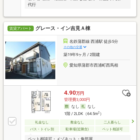
代行
グレース・イン吉見Ａ棟
賃貸アパート
名鉄蒲郡線 西浦駅 徒歩5分
その他の交通
築19年9ヶ月 / 2階建
愛知県蒲郡市西浦町西馬相
4.90
万円
管理費3,000円
なし
なし
2
1階 / 2LDK（64.5m
）
礼金なし
敷金なし
二人暮らし
バス・トイレ別
駐車場(近隣含)
ペット相談可
ペット相談可・メゾネット・角部屋