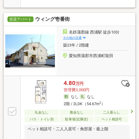
ウィング壱番街
賃貸アパート
名鉄蒲郡線 西浦駅 徒歩10分
その他の交通
築23年 / 2階建
愛知県蒲郡市西浦町龍田
4.80
万円
管理費3,000円
なし
なし
2
2階 / 2LDK（54.67m
）
礼金なし
敷金なし
二人暮らし
バス・トイレ別
駐車場(近隣含)
ペット相談可
ペット相談可・二人入居可・角部屋・最上階