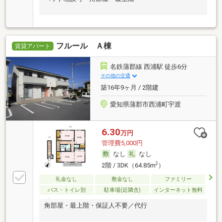
フルール Ａ棟
賃貸アパート
名鉄蒲郡線 西浦駅 徒歩6分
その他の交通
築16年9ヶ月 / 2階建
愛知県蒲郡市西浦町宇渡
6.30
万円
管理費5,000円
なし
なし
2
2階 / 3DK（64.85m
）
礼金なし
敷金なし
ファミリー
バス・トイレ別
駐車場(近隣含)
インターネット無料
角部屋・最上階・保証人不要／代行