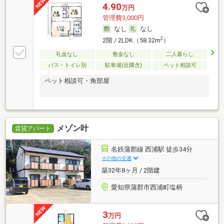
4.90
万円
管理費3,000円
なし
なし
2
2階 / 2LDK（58.32m
）
礼金なし
敷金なし
二人暮らし
バス・トイレ別
駐車場(近隣含)
ペット相談可
ペット相談可・角部屋
メゾン叶
賃貸アパート
名鉄蒲郡線 西浦駅 徒歩34分
その他の交通
築32年8ヶ月 / 2階建
愛知県蒲郡市西浦町塩柄
3
万円