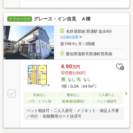
グレース・イン吉見 Ａ棟
テラスハウス
名鉄蒲郡線 西浦駅 徒歩8分
その他の交通
築19年9ヶ月 / 2階建
愛知県蒲郡市西浦町西馬相
4.90
万円
管理費3,000円
なし
なし
2
1階 / 2LDK（64.5m
）
礼金なし
敷金なし
二人暮らし
バス・トイレ別
駐車場(近隣含)
ペット相談可
ペット相談可・二人入居可・メゾネット・保証人不要
／代行 ・初期費用カード決済可