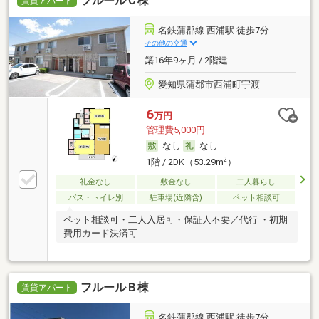
フルールＣ棟
賃貸アパート
名鉄蒲郡線 西浦駅 徒歩7分
その他の交通
築16年9ヶ月 / 2階建
愛知県蒲郡市西浦町宇渡
6
万円
管理費5,000円
なし
なし
2
1階 / 2DK（53.29m
）
礼金なし
敷金なし
二人暮らし
バス・トイレ別
駐車場(近隣含)
ペット相談可
ペット相談可・二人入居可・保証人不要／代行 ・初期
費用カード決済可
フルールＢ棟
賃貸アパート
名鉄蒲郡線 西浦駅 徒歩7分