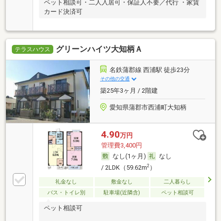
ペット相談可・二人入居可・保証人不要／代行 ・家賃
カード決済可
グリーンハイツ大知柄Ａ
テラスハウス
名鉄蒲郡線 西浦駅 徒歩23分
その他の交通
築25年3ヶ月 / 2階建
愛知県蒲郡市西浦町大知柄
4.90
万円
管理費3,400円
なし(1ヶ月)
なし
2
/ 2LDK（59.62m
）
礼金なし
敷金なし
二人暮らし
バス・トイレ別
駐車場(近隣含)
ペット相談可
ペット相談可