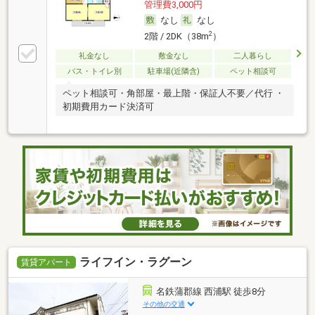
管理費3,000円
なし
なし
2
2階 / 2DK（38m
）
礼金なし
敷金なし
二人暮らし
バス・トイレ別
駐車場(近隣含)
ペット相談可
ペット相談可・角部屋・最上階・保証人不要／代行 ・
初期費用カード決済可
ライフイン・ラグーン
賃貸アパート
名鉄蒲郡線 西浦駅 徒歩8分
その他の交通