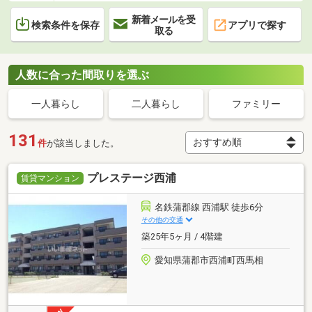
新着メールを受
検索条件を保存
アプリで探す
取る
人数に合った間取りを選ぶ
一人暮らし
二人暮らし
ファミリー
131
件
が該当しました。
プレステージ西浦
賃貸マンション
名鉄蒲郡線 西浦駅 徒歩6分
その他の交通
築25年5ヶ月 / 4階建
愛知県蒲郡市西浦町西馬相