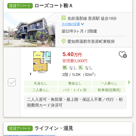
ローズコート鞍Ａ
賃貸アパート
名鉄蒲郡線 形原駅 徒歩10分
その他の交通
築22年3ヶ月 / 2階建
愛知県蒲郡市形原町東鞍掛
5.40
万円
管理費3,000円
なし
なし
2
2階 / 1LDK（52m
）
礼金なし
敷金なし
一人暮らし
二人暮らし
バス・トイレ別
駐車場(近隣含)
二人入居可・角部屋・最上階・保証人不要／代行 ・初
期費用カード決済可
ライフイン・湿見
賃貸アパート