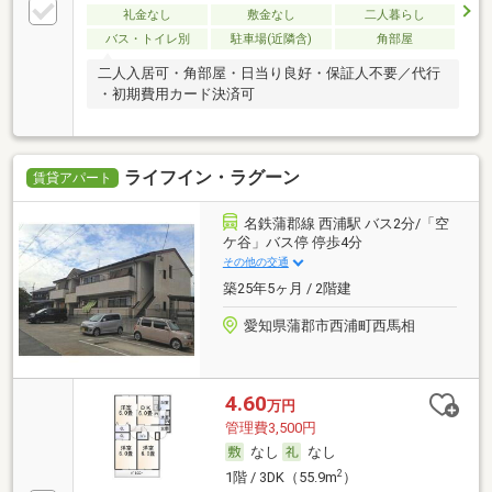
礼金なし
敷金なし
二人暮らし
バス・トイレ別
駐車場(近隣含)
角部屋
二人入居可・角部屋・日当り良好・保証人不要／代行
・初期費用カード決済可
ライフイン・ラグーン
賃貸アパート
名鉄蒲郡線 西浦駅 バス2分/「空
ケ谷」バス停 停歩4分
その他の交通
築25年5ヶ月 / 2階建
愛知県蒲郡市西浦町西馬相
4.60
万円
管理費3,500円
なし
なし
2
1階 / 3DK（55.9m
）