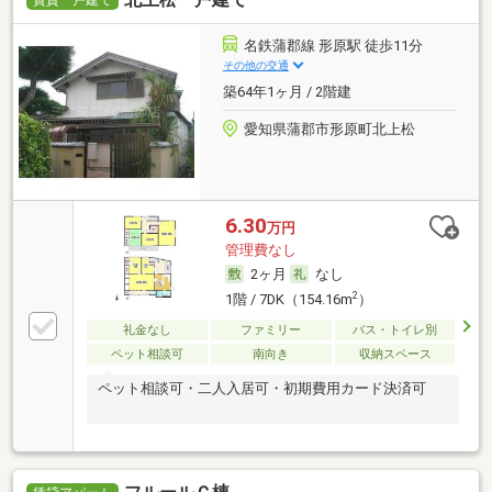
名鉄蒲郡線 形原駅 徒歩11分
その他の交通
築64年1ヶ月 / 2階建
愛知県蒲郡市形原町北上松
6.30
万円
管理費なし
2ヶ月
なし
2
1階 / 7DK（154.16m
）
礼金なし
ファミリー
バス・トイレ別
ペット相談可
南向き
収納スペース
ペット相談可・二人入居可・初期費用カード決済可