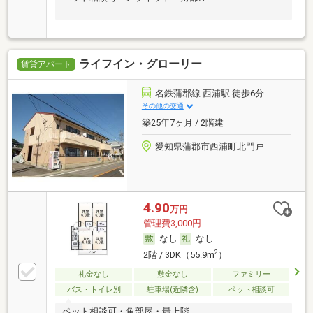
ライフイン・グローリー
賃貸アパート
名鉄蒲郡線 西浦駅 徒歩6分
その他の交通
築25年7ヶ月 / 2階建
愛知県蒲郡市西浦町北門戸
4.90
万円
管理費3,000円
なし
なし
2
2階 / 3DK（55.9m
）
礼金なし
敷金なし
ファミリー
バス・トイレ別
駐車場(近隣含)
ペット相談可
ペット相談可・角部屋・最上階