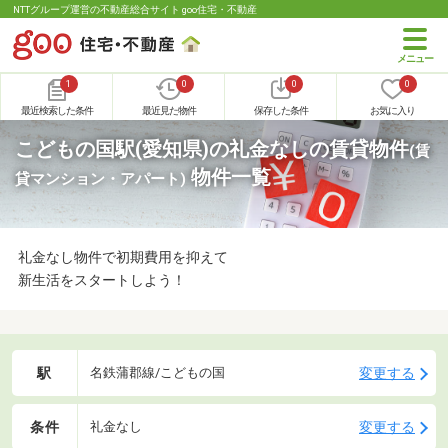
NTTグループ運営の不動産総合サイト goo住宅・不動産
1
0
0
0
最近検索した条件
最近見た物件
保存した条件
お気に入り
こどもの国駅(愛知県)の礼金なしの賃貸物件
(賃
物件一覧
貸マンション・アパート)
礼金なし物件で初期費用を抑えて
新生活をスタートしよう！
駅
変更する
名鉄蒲郡線/こどもの国
条件
変更する
礼金なし