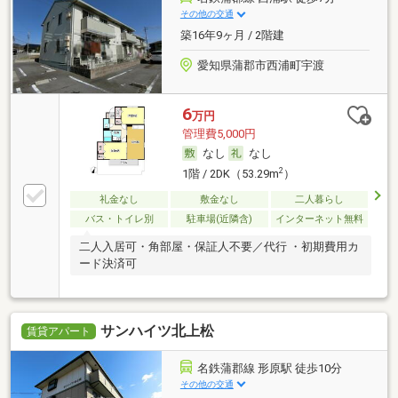
その他の交通
築16年9ヶ月 / 2階建
愛知県蒲郡市西浦町宇渡
6
万円
管理費5,000円
なし
なし
2
1階 / 2DK（53.29m
）
礼金なし
敷金なし
二人暮らし
バス・トイレ別
駐車場(近隣含)
インターネット無料
二人入居可・角部屋・保証人不要／代行 ・初期費用カ
ード決済可
サンハイツ北上松
賃貸アパート
名鉄蒲郡線 形原駅 徒歩10分
その他の交通