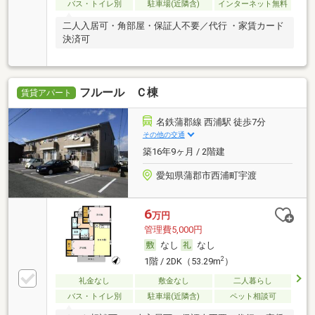
バス・トイレ別
駐車場(近隣含)
インターネット無料
二人入居可・角部屋・保証人不要／代行 ・家賃カード
決済可
フルール Ｃ棟
賃貸アパート
名鉄蒲郡線 西浦駅 徒歩7分
その他の交通
築16年9ヶ月 / 2階建
愛知県蒲郡市西浦町宇渡
6
万円
管理費5,000円
なし
なし
2
1階 / 2DK（53.29m
）
礼金なし
敷金なし
二人暮らし
バス・トイレ別
駐車場(近隣含)
ペット相談可