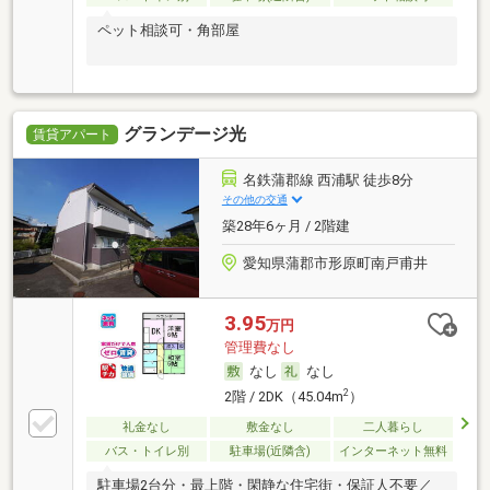
ペット相談可・角部屋
グランデージ光
賃貸アパート
名鉄蒲郡線 西浦駅 徒歩8分
その他の交通
築28年6ヶ月 / 2階建
愛知県蒲郡市形原町南戸甫井
3.95
万円
管理費なし
なし
なし
2
2階 / 2DK（45.04m
）
礼金なし
敷金なし
二人暮らし
バス・トイレ別
駐車場(近隣含)
インターネット無料
駐車場2台分・最上階・閑静な住宅街・保証人不要／