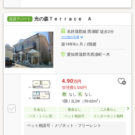
光の森Ｔｅｒｒａｃｅ Ａ
賃貸アパート
名鉄蒲郡線 西浦駅 徒歩2分
その他の交通
築19年8ヶ月 / 2階建
愛知県蒲郡市西浦町一木
4.90
万円
管理費5,500円
なし
なし
2
1階 / 2LDK（59.62m
）
礼金なし
敷金なし
二人暮らし
バス・トイレ別
ペット相談可
インターネット無料
ペット相談可・メゾネット・フリーレント