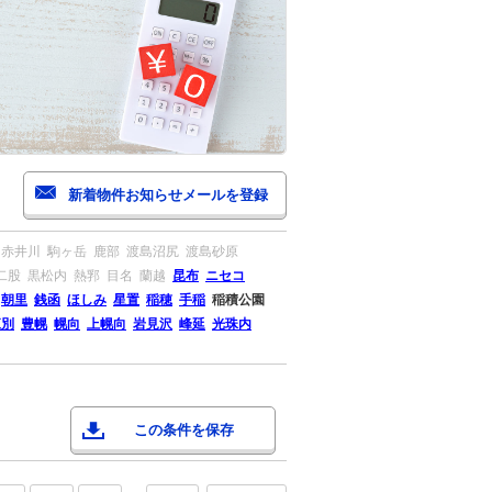
赤井川
駒ヶ岳
鹿部
渡島沼尻
渡島砂原
二股
黒松内
熱郛
目名
蘭越
昆布
ニセコ
朝里
銭函
ほしみ
星置
稲穂
手稲
稲積公園
江別
豊幌
幌向
上幌向
岩見沢
峰延
光珠内
この条件を保存