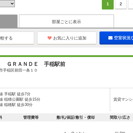
1
2
部屋ごとに表示
お気に入りに追加
空室状況
Ｚ ＧＲＡＮＤＥ 手稲駅前
市手稲区前田一条１０
線 手稲駅 徒歩7分
 稲積公園駅 徒歩15分
賃貸マンシ
 稲穂駅 徒歩30分
料
管理費等
敷/礼/保証/敷引・償却
間取り/広さ