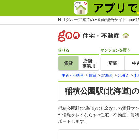
NTTグループ運営の不動産総合サイト goo
借りる
マンションを買う
店舗･
賃貸
新築
中
事業用
住宅・不動産
>
賃貸
>
北海道
>
北海道
>
札
稲積公園駅(北海道)
稲積公園駅(北海道)の礼金なしの賃貸
件情報を探すならgoo住宅・不動産。賃
ポートします。