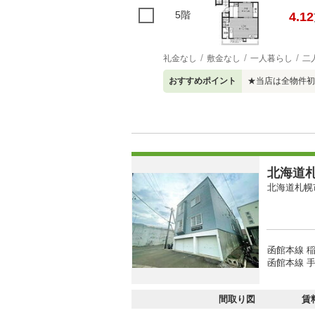
5階
4.12
礼金なし
敷金なし
一人暮らし
二
おすすめポイント
★当店は全物件初
北海道札
北海道札幌
函館本線 
函館本線 手
間取り図
賃