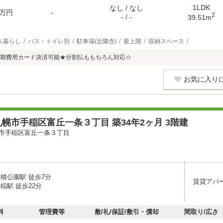
1LDK
なし / なし
万円
-
2
- / -
39.51m
人暮らし
バス・トイレ別
駐車場(近隣含)
最上階
収納スペース
期費用カード決済可能★分割払ももちろん対応☆
お気に入り
幌市手稲区富丘一条３丁目 築34年2ヶ月 3階建
市手稲区富丘一条３丁目
稲積公園駅 徒歩7分
賃貸アパ
稲駅 徒歩22分
料
管理費等
敷/礼/保証/敷引・償却
間取り/広さ