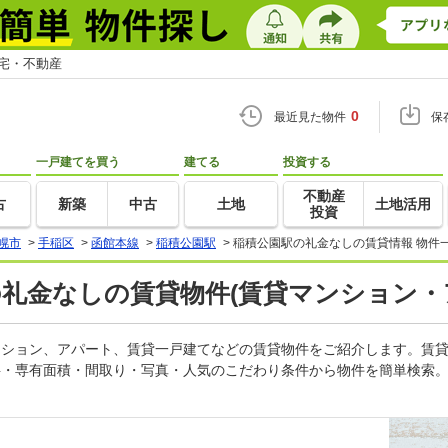
住宅・不動産
0
最近見た物件
保
一戸建てを買う
建てる
投資する
不動産
古
新築
中古
土地
土地活用
投資
幌市
>
手稲区
>
函館本線
>
稲積公園駅
>
稲積公園駅の礼金なしの賃貸情報 物件
の礼金なしの賃貸物件(賃貸マンション・
マンション、アパート、賃貸一戸建てなどの賃貸物件をご紹介します。賃
料・専有面積・間取り・写真・人気のこだわり条件から物件を簡単検索。