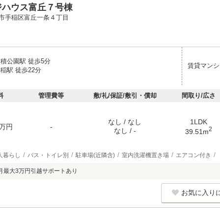
ジハウス富丘７号棟
市手稲区富丘一条４丁目
稲積公園駅 徒歩5分
賃貸マンシ
稲駅 徒歩22分
料
管理費等
敷/礼/保証/敷引・償却
間取り/広さ
なし / なし
1LDK
万円
-
2
なし / -
39.51m
人暮らし
バス・トイレ別
駐車場(近隣含)
室内洗濯機置き場
エアコン付き
月最大3万円引越サポートあり
お気に入り