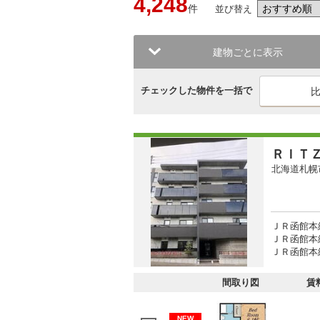
4,248
件
並び替え
建物ごとに表示
チェックした物件を一括で
ＲＩＴ
北海道札幌
ＪＲ函館本
ＪＲ函館本線
ＪＲ函館本線
間取り図
賃
NEW