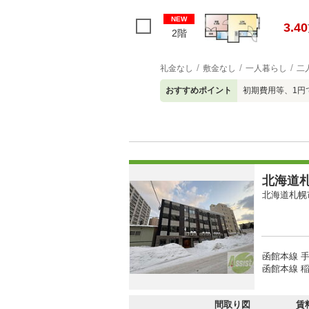
NEW
3.40
2階
礼金なし
敷金なし
一人暮らし
二
おすすめポイント
初期費用等、1円
北海道札
北海道札幌
函館本線 手
函館本線 稲
間取り図
賃