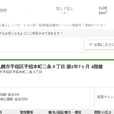
1LDK
なし / なし
万円
-
2
- / -
33m
人暮らし
バス・トイレ別
駐車場(近隣含)
ペット相談可
収納スペース
でもお安くなるようにご対応させて頂きます！
お気に入り
幌市手稲区手稲本町二条４丁目 築1年7ヶ月 4階建
市手稲区手稲本町二条４丁目
稲駅 徒歩3分
賃貸マンシ
積公園駅 徒歩23分
料
管理費等
敷/礼/保証/敷引・償却
間取り/広さ