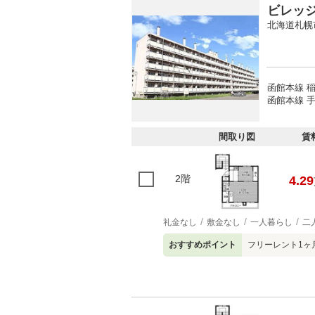
ビレッ
北海道札幌
函館本線 
函館本線 手
間取り図
賃
2階
4.29
礼金なし
敷金なし
一人暮らし
二
おすすめポイント
フリーレント1ヶ