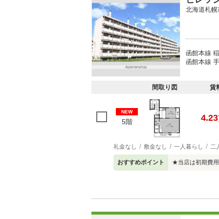
北海道札幌
函館本線 
函館本線 手
間取り図
賃
NEW
4.23
5階
礼金なし
敷金なし
一人暮らし
二
おすすめポイント
★当店は初期費用