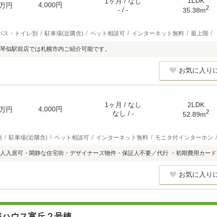
1LDK
1ヶ月 / なし
4,000円
万円
2
- / -
35.38m
バス・トイレ別
駐車場(近隣含)
ペット相談可
インターネット無料
最上階
琴似駅前店では札幌市内ご紹介可能です。
お気に入り
1ヶ月 / なし
2LDK
4,000円
万円
2
なし / -
52.89m
別
駐車場(近隣含)
ペット相談可
インターネット無料
モニタ付インターホン
人入居可・閑静な住宅街・デザイナーズ物件・保証人不要／代行 ・初期費用カード
お気に入り
ジハウス富丘２号棟