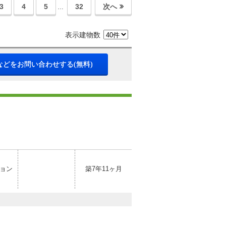
3
4
5
32
次へ
…
表示建物数
などをお問い合わせする(無料)
ョン
築7年11ヶ月