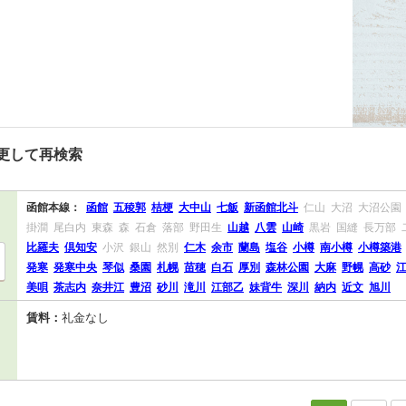
更して再検索
函館本線：
函館
五稜郭
桔梗
大中山
七飯
新函館北斗
仁山
大沼
大沼公園
掛澗
尾白内
東森
森
石倉
落部
野田生
山越
八雲
山崎
黒岩
国縫
長万部
比羅夫
倶知安
小沢
銀山
然別
仁木
余市
蘭島
塩谷
小樽
南小樽
小樽築港
発寒
発寒中央
琴似
桑園
札幌
苗穂
白石
厚別
森林公園
大麻
野幌
高砂
美唄
茶志内
奈井江
豊沼
砂川
滝川
江部乙
妹背牛
深川
納内
近文
旭川
賃料：
礼金なし