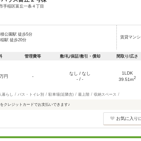
市手稲区富丘一条４丁目
稲積公園駅 徒歩5分
賃貸マンシ
稲駅 徒歩20分
料
管理費等
敷/礼/保証/敷引・償却
間取り/広さ
1LDK
なし / なし
万円
-
2
- / -
39.51m
人暮らし
バス・トイレ別
駐車場(近隣含)
最上階
収納スペース
をクレジットカードでお支払いできます♪
お気に入り