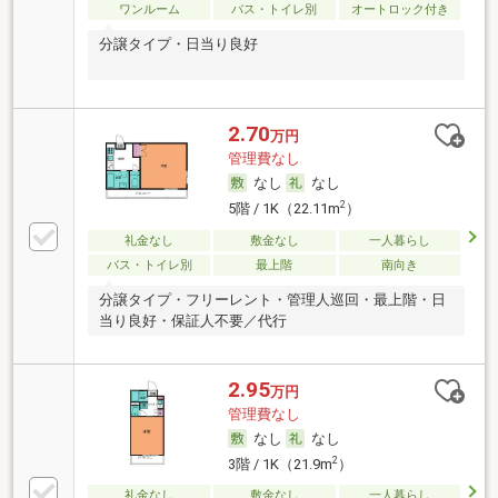
ワンルーム
バス・トイレ別
オートロック付き
分譲タイプ・日当り良好
2.70
万円
管理費なし
なし
なし
2
5階 / 1K（22.11m
）
礼金なし
敷金なし
一人暮らし
バス・トイレ別
最上階
南向き
分譲タイプ・フリーレント・管理人巡回・最上階・日
当り良好・保証人不要／代行
2.95
万円
管理費なし
なし
なし
2
3階 / 1K（21.9m
）
礼金なし
敷金なし
一人暮らし