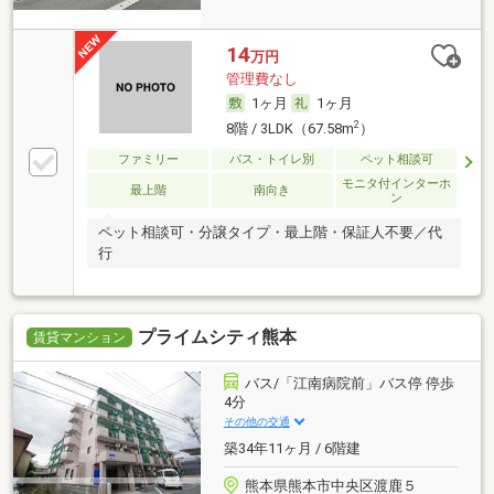
14
万円
管理費なし
1ヶ月
1ヶ月
2
8階 / 3LDK（67.58m
）
ファミリー
バス・トイレ別
ペット相談可
モニタ付インターホ
最上階
南向き
ン
ペット相談可・分譲タイプ・最上階・保証人不要／代
行
プライムシティ熊本
賃貸マンション
バス/「江南病院前」バス停 停歩
4分
その他の交通
築34年11ヶ月 / 6階建
熊本県熊本市中央区渡鹿５