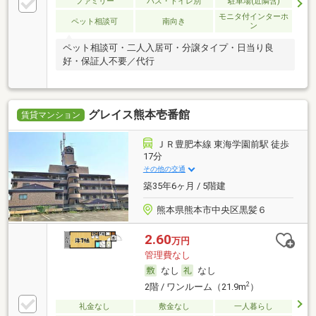
ファミリー
バス・トイレ別
駐車場(近隣含)
モニタ付インターホ
ペット相談可
南向き
ン
ペット相談可・二人入居可・分譲タイプ・日当り良
好・保証人不要／代行
グレイス熊本壱番館
賃貸マンション
ＪＲ豊肥本線 東海学園前駅 徒歩
17分
その他の交通
築35年6ヶ月 / 5階建
熊本県熊本市中央区黒髪６
2.60
万円
管理費なし
なし
なし
2
2階 / ワンルーム（21.9m
）
礼金なし
敷金なし
一人暮らし