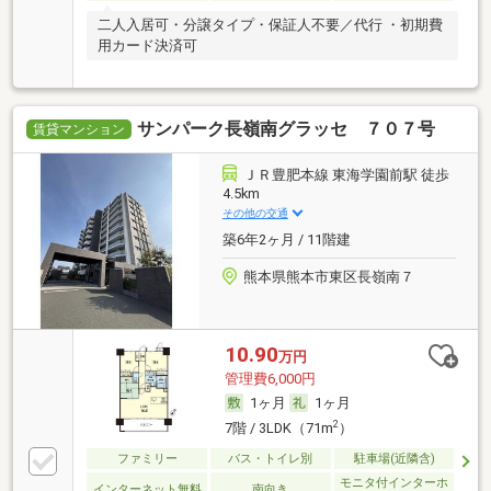
二人入居可・分譲タイプ・保証人不要／代行 ・初期費
用カード決済可
サンパーク長嶺南グラッセ ７０７号
賃貸マンション
ＪＲ豊肥本線 東海学園前駅 徒歩
4.5km
その他の交通
築6年2ヶ月 / 11階建
熊本県熊本市東区長嶺南７
10.90
万円
管理費6,000円
1ヶ月
1ヶ月
2
7階 / 3LDK（71m
）
ファミリー
バス・トイレ別
駐車場(近隣含)
モニタ付インターホ
インターネット無料
南向き