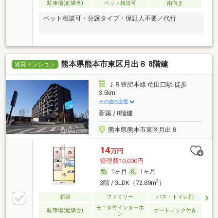
駐車場(近隣含)
ペット相談可
南向き
ペット相談可・分譲タイプ・保証人不要／代行
熊本県熊本市東区月出８ 8階建
賃貸マンション
ＪＲ豊肥本線 竜田口駅 徒歩
3.5km
その他の交通
新築 / 8階建
熊本県熊本市東区月出８
14
万円
管理費10,000円
1ヶ月
1ヶ月
2
3階 / 3LDK（72.89m
）
新築
ファミリー
バス・トイレ別
モニタ付インターホ
駐車場(近隣含)
オートロック付き
ン