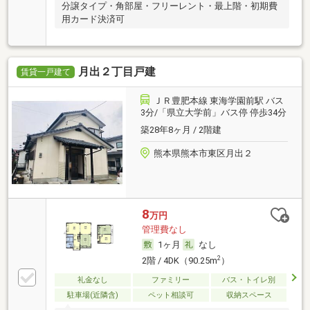
分譲タイプ・角部屋・フリーレント・最上階・初期費
用カード決済可
月出２丁目戸建
賃貸一戸建て
ＪＲ豊肥本線 東海学園前駅 バス
3分/「県立大学前」バス停 停歩34分
築28年8ヶ月 / 2階建
熊本県熊本市東区月出２
8
万円
管理費なし
1ヶ月
なし
2
2階 / 4DK（90.25m
）
礼金なし
ファミリー
バス・トイレ別
駐車場(近隣含)
ペット相談可
収納スペース