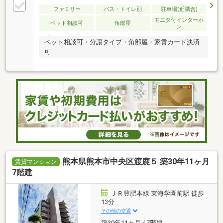
ファミリー
バス・トイレ別
駐車場(近隣含)
モニタ付インターホ
ペット相談可
角部屋
ン
ペット相談可・分譲タイプ・角部屋・家賃カード決済
可
熊本県熊本市中央区渡鹿５ 築30年11ヶ月
賃貸マンション
7階建
ＪＲ豊肥本線 東海学園前駅 徒歩
13分
その他の交通
築30年11ヶ月 / 7階建