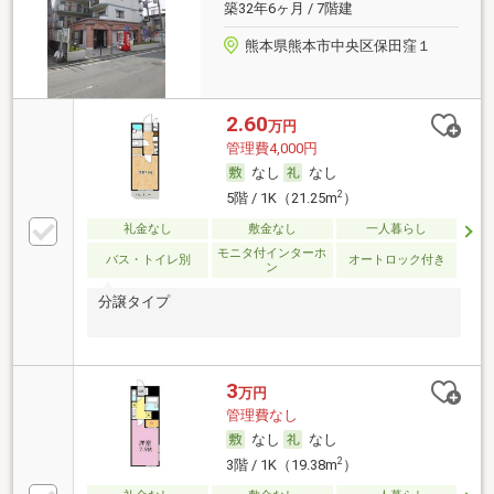
築32年6ヶ月 / 7階建
熊本県熊本市中央区保田窪１
2.60
万円
管理費4,000円
なし
なし
2
5階 / 1K（21.25m
）
礼金なし
敷金なし
一人暮らし
モニタ付インターホ
バス・トイレ別
オートロック付き
ン
分譲タイプ
3
万円
管理費なし
なし
なし
2
3階 / 1K（19.38m
）