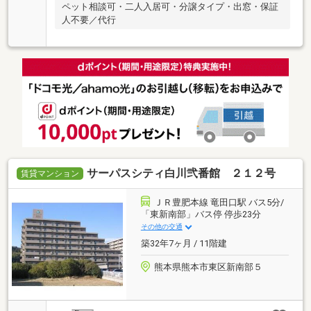
ペット相談可・二人入居可・分譲タイプ・出窓・保証
人不要／代行
サーパスシティ白川弐番館 ２１２号
賃貸マンション
ＪＲ豊肥本線 竜田口駅 バス5分/
「東新南部」バス停 停歩23分
その他の交通
築32年7ヶ月 / 11階建
熊本県熊本市東区新南部５