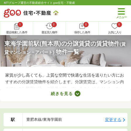
NTTグループ運営の不動産総合サイト goo住宅・不動産
1
0
0
0
最近検索した条件
最近見た物件
保存した条件
お気に入り
東海学園前駅(熊本県)の分譲賃貸の賃貸物件
(賃
物件一覧
貸マンション・アパート)
家賃が少し高くても、上質な空間で快適な生活を送りたい方にお
すすめの分譲賃貸物件を紹介します。分譲賃貸は、マンション内
のほかのお部屋に比べて設備が整っていることがポイント。なか
続きを見る
には高級感のある内装に整えられた物件もあるので、グレードの
高いお部屋に住みたい方におすすめですよ。特徴の異なる分譲賃
貸物件のなかから、気になるお部屋を見つけてくださいね。
駅
変更する
豊肥本線/東海学園前