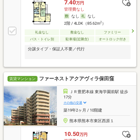
7.40
万円
管理費なし
なし
なし
2
2階 / 4LDK（85.62m
）
礼金なし
敷金なし
ファミリー
バス・トイレ別
駐車場(近隣含)
オートロック付き
分譲タイプ・保証人不要／代行
ファーネストアクアヴィラ保田窪
賃貸マンション
ＪＲ豊肥本線 東海学園前駅 徒歩
17分
その他の交通
築19年2ヶ月 / 10階建
熊本県熊本市東区西原１
10.50
万円