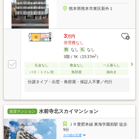
熊本県熊本市東区新外１
3
万円
管理費なし
なし
なし
2
3階 / 1K（25.37m
）
礼金なし
敷金なし
一人暮らし
バス・トイレ別
角部屋
南向き
分譲タイプ・出窓・角部屋・保証人不要／代行
水前寺北スカイマンション
賃貸マンション
ＪＲ豊肥本線 東海学園前駅 徒歩
9分
その他の交通