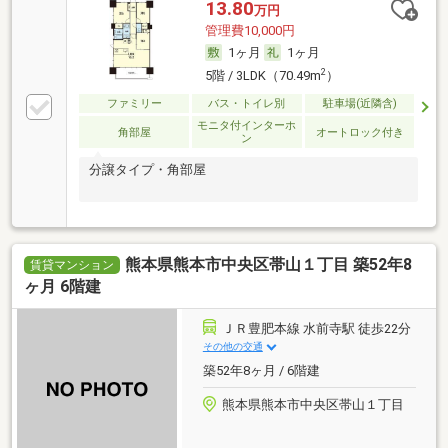
13.80
万円
管理費10,000円
1ヶ月
1ヶ月
2
5階 / 3LDK（70.49m
）
ファミリー
バス・トイレ別
駐車場(近隣含)
モニタ付インターホ
角部屋
オートロック付き
ン
分譲タイプ・角部屋
熊本県熊本市中央区帯山１丁目 築52年8
賃貸マンション
ヶ月 6階建
ＪＲ豊肥本線 水前寺駅 徒歩22分
その他の交通
築52年8ヶ月 / 6階建
熊本県熊本市中央区帯山１丁目