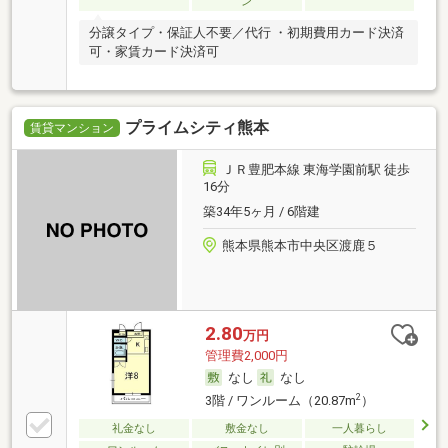
ン
分譲タイプ・保証人不要／代行 ・初期費用カード決済
可・家賃カード決済可
プライムシティ熊本
賃貸マンション
ＪＲ豊肥本線 東海学園前駅 徒歩
16分
築34年5ヶ月 / 6階建
熊本県熊本市中央区渡鹿５
2.80
万円
管理費2,000円
なし
なし
2
3階 / ワンルーム（20.87m
）
礼金なし
敷金なし
一人暮らし