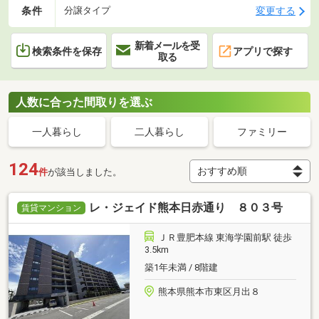
条件
変更する
分譲タイプ
新着メールを受
検索条件を保存
アプリで探す
取る
人数に合った間取りを選ぶ
一人暮らし
二人暮らし
ファミリー
124
件
が該当しました。
レ・ジェイド熊本日赤通り ８０３号
賃貸マンション
ＪＲ豊肥本線 東海学園前駅 徒歩
3.5km
築1年未満 / 8階建
熊本県熊本市東区月出８