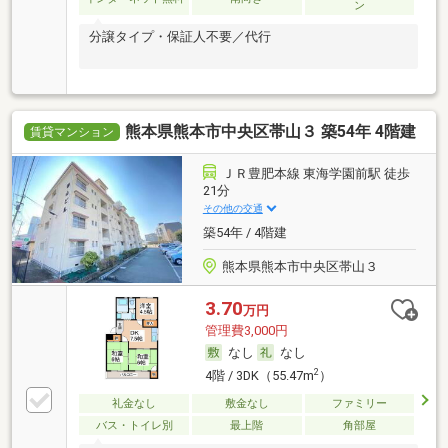
ン
分譲タイプ・保証人不要／代行
熊本県熊本市中央区帯山３ 築54年 4階建
賃貸マンション
ＪＲ豊肥本線 東海学園前駅 徒歩
21分
その他の交通
築54年 / 4階建
熊本県熊本市中央区帯山３
3.70
万円
管理費3,000円
なし
なし
2
4階 / 3DK（55.47m
）
礼金なし
敷金なし
ファミリー
バス・トイレ別
最上階
角部屋