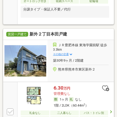
オートロック付き
収納スペース
駐輪場
分譲タイプ・保証人不要／代行
新外２丁目本田戸建
賃貸一戸建て
ＪＲ豊肥本線 東海学園前駅 徒歩
3.3km
その他の交通
築30年9ヶ月 / 2階建
熊本県熊本市東区新外２
6.30
万円
管理費なし
1ヶ月
なし
2
1階 / 2LDK（60.44m
）
礼金なし
二人暮らし
バス・トイレ別