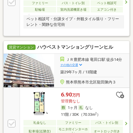
ファミリー
バス・トイレ別
ペット相談可
駐輪場
室内洗濯機置き場
エアコン付き
ペット相談可・分譲タイプ・外観タイル張り・フリー
レント・閑静な住宅街
ハウベストマンショングリーンヒル
賃貸マンション
ＪＲ豊肥本線 竜田口駅 徒歩14分
その他の交通
築29年7ヶ月 / 13階建
熊本県熊本市北区龍田陳内３
6.90
万円
管理費なし
1ヶ月
なし
2
11階 / 3DK（70.33m
）
礼金なし
ファミリー
バス・トイレ別
モニタ付インターホ
駐車場(近隣含)
オートロック付き