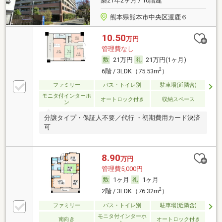
築21年2ヶ月 / 10階建
熊本県熊本市中央区渡鹿６
10.50
万円
管理費なし
21万円
21万円(1ヶ月)
2
6階 / 3LDK（75.53m
）
ファミリー
バス・トイレ別
駐車場(近隣含)
モニタ付インターホ
オートロック付き
収納スペース
ン
分譲タイプ・保証人不要／代行 ・初期費用カード決済
可
8.90
万円
管理費5,000円
1ヶ月
1ヶ月
2
2階 / 3LDK（76.32m
）
ファミリー
バス・トイレ別
駐車場(近隣含)
モニタ付インターホ
南向き
オートロック付き