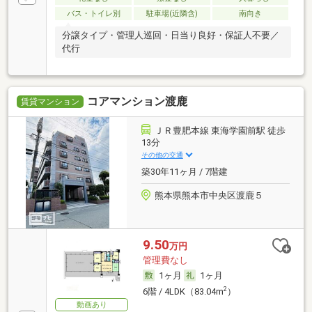
バス・トイレ別
駐車場(近隣含)
南向き
分譲タイプ・管理人巡回・日当り良好・保証人不要／
代行
コアマンション渡鹿
賃貸マンション
ＪＲ豊肥本線 東海学園前駅 徒歩
13分
その他の交通
築30年11ヶ月 / 7階建
熊本県熊本市中央区渡鹿５
9.50
万円
管理費なし
1ヶ月
1ヶ月
2
6階 / 4LDK（83.04m
）
動画あり