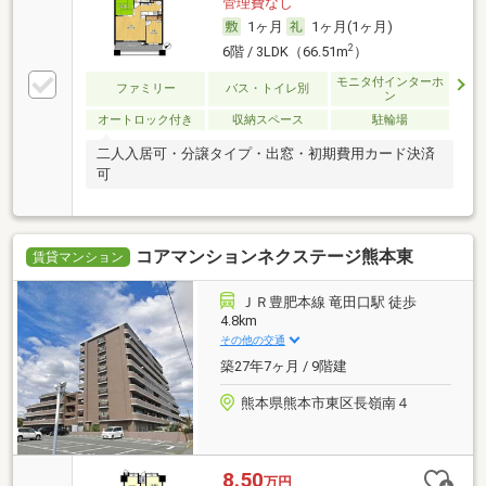
管理費なし
1ヶ月
1ヶ月(1ヶ月)
2
6階 / 3LDK（66.51m
）
モニタ付インターホ
ファミリー
バス・トイレ別
ン
オートロック付き
収納スペース
駐輪場
二人入居可・分譲タイプ・出窓・初期費用カード決済
可
コアマンションネクステージ熊本東
賃貸マンション
ＪＲ豊肥本線 竜田口駅 徒歩
4.8km
その他の交通
築27年7ヶ月 / 9階建
熊本県熊本市東区長嶺南４
8.50
万円