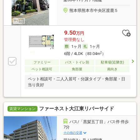
熊本県熊本市中央区渡鹿５
9.50
万円
管理費なし
1ヶ月
1ヶ月
2
6階 / 4LDK（83.04m
）
ファミリー
バス・トイレ別
駐車場(近隣含)
ペット相談可
角部屋
南向き
ペット相談可・二人入居可・分譲タイプ・角部屋・日
当り良好
ファーネスト大江東リバーサイド
賃貸マンション
バス/「黒髪五丁目」バス停 停歩
7分
その他の交通