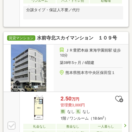
ワンルーム
バス・トイレ別
駐輪場
分譲タイプ・保証人不要／代行
水前寺北スカイマンション １０９号
賃貸マンション
ＪＲ豊肥本線 東海学園前駅 徒歩
10分
築38年5ヶ月 / 6階建
熊本県熊本市中央区保田窪１
2.50
万円
管理費3,000円
なし
なし
2
1階 / ワンルーム（18.6m
）
礼金なし
敷金なし
一人暮らし