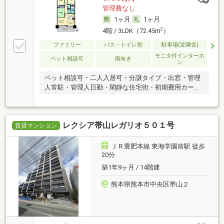
管理費なし
1ヶ月
1ヶ月
2
4階 / 3LDK（72.45m
）
ファミリー
バス・トイレ別
駐車場(近隣含)
モニタ付インターホ
ペット相談可
南向き
ン
ペット相談可・二人入居可・分譲タイプ・出窓・管理
人常駐・管理人日勤・閑静な住宅街・初期費用カード
決済可・家賃カード決済可
レクシア帯山レガリオ５０１号
賃貸マンション
ＪＲ豊肥本線 東海学園前駅 徒歩
20分
築1年9ヶ月 / 14階建
熊本県熊本市中央区帯山２