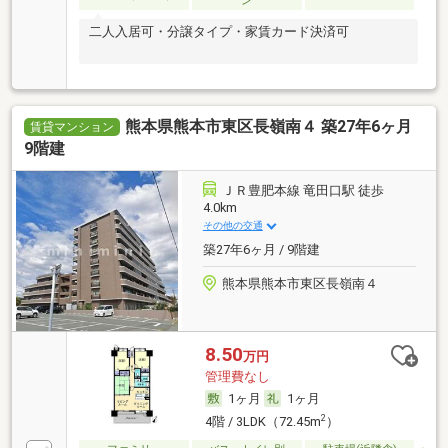
ン
二人入居可・分譲タイプ・家賃カード決済可
熊本県熊本市東区長嶺南４ 築27年6ヶ月
賃貸マンション
9階建
ＪＲ豊肥本線 竜田口駅 徒歩
4.0km
その他の交通
築27年6ヶ月 / 9階建
熊本県熊本市東区長嶺南４
8.50
万円
管理費なし
1ヶ月
1ヶ月
2
4階 / 3LDK（72.45m
）