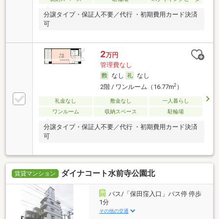
分譲タイプ・保証人不要／代行 ・初期費用カード決済
可
2
万円
管理費なし
なし
なし
2
2階 / ワンルーム（16.77m
）
礼金なし
敷金なし
一人暮らし
ワンルーム
収納スペース
駐輪場
分譲タイプ・保証人不要／代行 ・初期費用カード決済
可
ダイナコート水前寺公園北
賃貸マンション
バス/「保田窪入口」バス停 停歩
1分
その他の交通