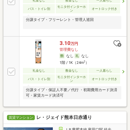
礼金なし
敷金なし
一人暮らし
モニタ付インターホ
バス・トイレ別
オートロック付き
ン
分譲タイプ・フリーレント・管理人巡回
3.10
万円
管理費なし
なし
なし
2
1階 / 1K（24m
）
礼金なし
敷金なし
一人暮らし
モニタ付インターホ
バス・トイレ別
オートロック付き
ン
分譲タイプ・保証人不要／代行 ・初期費用カード決済
可・家賃カード決済可
レ・ジェイド熊本日赤通り
賃貸マンション
ＪＲ豊肥本線 竜田口駅 徒歩