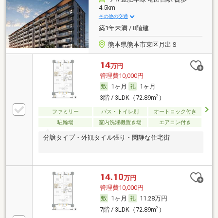
4.5km
その他の交通
築1年未満 / 8階建
熊本県熊本市東区月出８
14
万円
管理費10,000円
1ヶ月
1ヶ月
2
3階 / 3LDK（72.89m
）
ファミリー
バス・トイレ別
オートロック付き
駐輪場
室内洗濯機置き場
エアコン付き
分譲タイプ・外観タイル張り・閑静な住宅街
14.10
万円
管理費10,000円
1ヶ月
11.28万円
2
7階 / 3LDK（72.89m
）