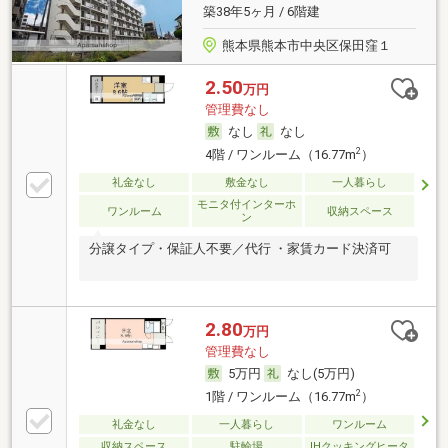
築38年5ヶ月 / 6階建
熊本県熊本市中央区保田窪１
2.50
万円
管理費なし
なし
なし
2
4階 / ワンルーム（16.77m
）
礼金なし
敷金なし
一人暮らし
モニタ付インターホ
ワンルーム
収納スペース
ン
分譲タイプ・保証人不要／代行 ・家賃カード決済可
2.80
万円
管理費なし
5万円
なし(5万円)
2
1階 / ワンルーム（16.77m
）
礼金なし
一人暮らし
ワンルーム
収納スペース
駐輪場
IHクッキングヒータ