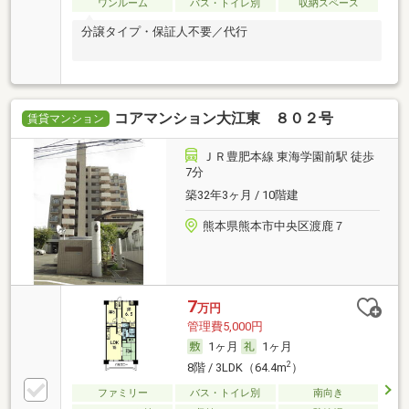
ワンルーム
バス・トイレ別
収納スペース
分譲タイプ・保証人不要／代行
コアマンション大江東 ８０２号
賃貸マンション
ＪＲ豊肥本線 東海学園前駅 徒歩
7分
築32年3ヶ月 / 10階建
熊本県熊本市中央区渡鹿７
7
万円
管理費5,000円
1ヶ月
1ヶ月
2
8階 / 3LDK（64.4m
）
ファミリー
バス・トイレ別
南向き