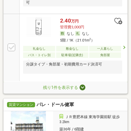
可
2.40
万円
管理費3,000円
なし
なし
2
5階 / 1K（21.01m
）
礼金なし
敷金なし
一人暮らし
バス・トイレ別
駐車場(近隣含)
角部屋
分譲タイプ・角部屋・初期費用カード決済可
残り1件を表示する
パレ・ドール健軍
賃貸マンション
ＪＲ豊肥本線 東海学園前駅 徒歩
3.2km
築36年 / 6階建